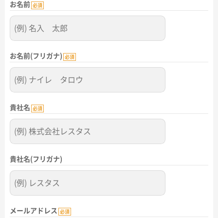
お名前
名入れグループサイト
必須
お名前(フリガナ)
必須
貴社名
必須
貴社名(フリガナ)
メールアドレス
必須