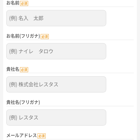
お名前
名入れグループサイト
必須
お名前(フリガナ)
必須
貴社名
必須
貴社名(フリガナ)
メールアドレス
必須