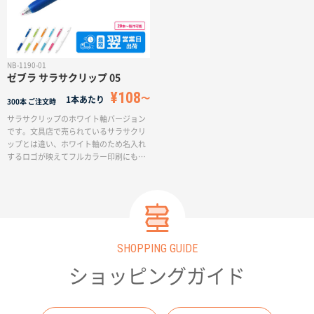
NB-1190-01
ゼブラ サラサクリップ 05
¥108
商品カテゴリーから探す
1本あたり
300本
ご注文時
サラサクリップのホワイト軸バージョン
です。文具店で売られているサラサクリ
ターゲットから探す
ップとは違い、ホワイト軸のため名入れ
するロゴが映えてフルカラー印刷にも対
応しています。ジェルインクはさらさら
としたなめらかな書き味で、濃くてにじ
目的・シーンから探す
まず、鮮やかな発色が楽しめます。低コ
ストで名入れが可能なゼブラ製のボール
ペンは、展示会や営業用にピッタリな商
イベントから探す
品です。
SHOPPING GUIDE
ショッピングガイド
印刷色から探す