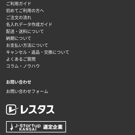
ご利用ガイド
兵庫県のお客様
初めてご利用の方へ
スタンダードメモ100P
100枚
ご注文の流れ
2025年12月02日 23:00
名入れデータ作成ガイド
ロゴが入れられること
配送・送料について
納期について
大阪府E社様
お支払い方法について
ECOワンポイントポリ袋 A4サイズ（白）
1000枚
キャンセル・返品・交換について
2025年11月28日 15:13
よくあるご質問
他部署のスタッフからの指示
コラム・ノウハウ
兵庫県S社様
お問い合わせ
A4箔押し名入れクリアファイル
300枚
2025年11月27日 10:45
お問い合わせフォーム
以前発注しているので、データが残っている点が良か
ったので
栃木県M社様
ビオトープデスクメモ100P
100枚
2025年11月25日 16:41