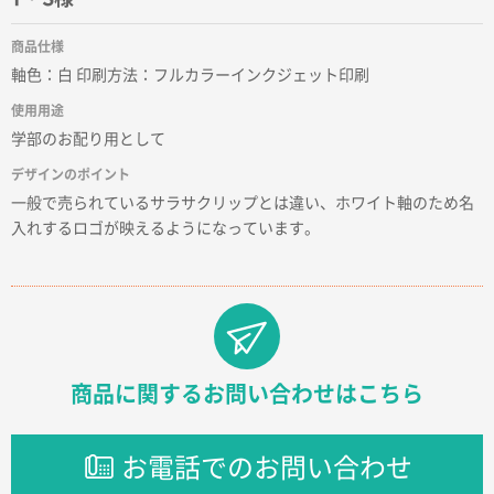
2026年02月17日 12:18
柔軟かつスピーディーに対応してくれたため
商品仕様
軸色：白 印刷方法：フルカラーインクジェット印刷
東京都のお客様
使用用途
ラミネート紙袋 規格L1サイズ(A4対応)
1000枚
学部のお配り用として
2026年02月16日 14:47
分かりやすく、予算に近かったため
デザインのポイント
一般で売られているサラサクリップとは違い、ホワイト軸のため名
入れするロゴが映えるようになっています。
大阪府F社様
【オーダー商品】特別ご注文ページ04
1枚
2026年02月13日 22:10
レスタスさんでは以前、自社封筒を製作していただき
ました早く、安く、丁寧につくられているので安心し
てお願いできます。
商品に関するお問い合わせはこちら
長野県R社様
陶器マグストレートラウンドリップ
100枚
お電話でのお問い合わせ
2026年02月09日 14:27
コップの形