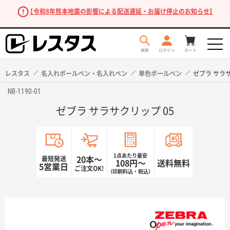
【令和8年熊本地震の影響による配送遅延・お届け停止のお知らせ】
レスタス
名入れボールペン・名入れペン
単色ボールペン
ゼブラ サラサ
NB-1190-01
ゼブラ サラサクリップ 05
1点あたり最安
最短発送
20本〜
108円〜
送料無料
5営業日
ご注文OK!
（印刷料込・税込）
商品を探す