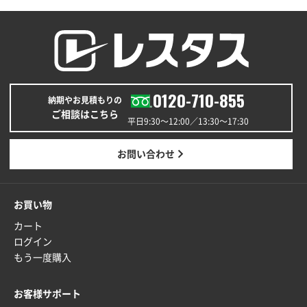
価格と納期が希望に合ったから
神奈川県S社様
ワンポイント箔押し紙袋 M横サイズ(A4対応)
500
枚
0120-710-855
2025年12月16日 10:39
納期やお見積もりの
ご相談はこちら
短納期対応が素晴らしい
平日9:30〜12:00／13:30〜17:30
富山県O社様
お問い合わせ
uni ジェットストリーム 07
100枚
2025年12月09日 14:04
安い、早い
お買い物
カート
埼玉県G社様
ログイン
ラミネート紙袋 規格L4サイズ(B4対応)
1000枚
もう一度購入
2025年12月04日 17:34
値段が安かった。
お客様サポート