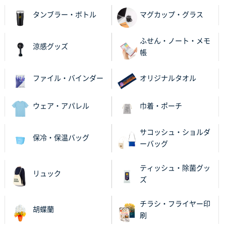
タンブラー・ボトル
マグカップ・グラス
大阪府V社様
【ポリ袋】特別ご注文ページ
3000枚
2025年11月06日 14:21
ふせん・ノート・メモ
涼感グッズ
昨年利用した時に、納期と金額面でかなり業者さんを
帳
比較して決めさせていただきました。 昨年注文分も、
納期がギリギリだったにも関わらず、丁寧に対応して
ファイル・バインダー
オリジナルタオル
頂きました。 今回も無理を言っておりますが、丁寧な
対応を頂いており助かっております。
ウェア・アパレル
巾着・ポーチ
和歌山県S社様
サコッシュ・ショルダ
レギュラーのぼり（W600mm×H1800mm）
4枚
保冷・保温バッグ
ーバッグ
2025年11月05日 11:13
紹介されたから
ティッシュ・除菌グッ
リュック
ズ
大分県Y社様
不織布スクエアトート(A4サイズ)
300枚
チラシ・フライヤー印
2025年10月28日 17:10
胡蝶蘭
刷
バリエーション