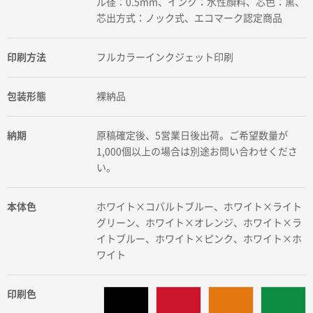
ル径：0.5mm、インク：水性顔料、芯色：黒、
芯出方式：ノック式、エコマーク認定商品
印刷方法
フルカラーインクジェット印刷
包装形態
裸納品
納期
原稿確定後、5営業日後出荷。ご希望数量が
1,000個以上の場合は別途お問い合わせくださ
い。
本体色
ホワイト×コバルトブルー、ホワイト×ライト
グリーン、ホワイト×オレンジ、ホワイト×ラ
イトブルー、ホワイト×ピンク、ホワイト×ホ
ワイト
印刷色