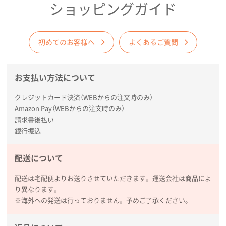
ショッピングガイド
熊本県S社様
ぺんてる ビクーニャフィール
1000枚
2026年01月26日 15:45
初めてのお客様へ
よくあるご質問
印刷範囲が広かったから、取扱商品
新潟県R社様
お支払い方法について
ワンポイントポリ袋 A4サイズ
1000枚
クレジットカード決済（WEBからの注文時のみ）
2026年01月16日 10:53
Amazon Pay（WEBからの注文時のみ）
納期が比較的短く、ロット数が豊富に選べて価格が安
請求書後払い
かったため
銀行振込
山口県P社様
配送について
【トートバッグ・エコバッグ】特別ご注文ページ
③
1枚
配送は宅配便よりお送りさせていただきます。運送会社は商品によ
2026年01月09日 13:48
り異なります。
希望の商品の取り扱いがあったので
※海外への発送は行っておりません。予めご了承ください。
大阪府のお客様