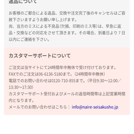
返品について
厚手コットンマチ付トートL ナチュラル(A4対応)
200枚
お客様のご都合による返品、交換や注文完了後のキャンセルはご容
2025年12月25日 13:33
赦下さいますようお願い申し上げます。
いつもきちんとしてる。
尚、当方のミスによる不良品（欠損、印刷のミス等）は、早急に返
品・交換などの対応をさせて頂きます。その場合、到着日より７日
以内にご連絡を下さい。
福島県W社様
A4バインダー(2ツ折)
300枚
2025年12月24日 14:43
カスタマーサポートについて
以前の注文も含め価格と品質
ご注文は当サイトにて24時間年中無休で受け付けております。
FAXでのご注文は06-6136-5180まで。（24時間年中無休）
青森県K社様
電話でのお問い合わせは0120-710-855まで。（平日9:30〜12:00／
ワンポイントポリ袋 A4サイズ
1000枚
13:30〜17:30）
2025年12月24日 13:22
カスタマーサポート受付およびメールの返信時間帯は上記営業時間
安い
内となります。
メールでのお問い合わせはこちら：
info@naire-seisakusho.jp
東京都M社様
ワンポイント箔押し紙袋 M横サイズ(A4対応)
100
枚
2025年12月22日 03:31