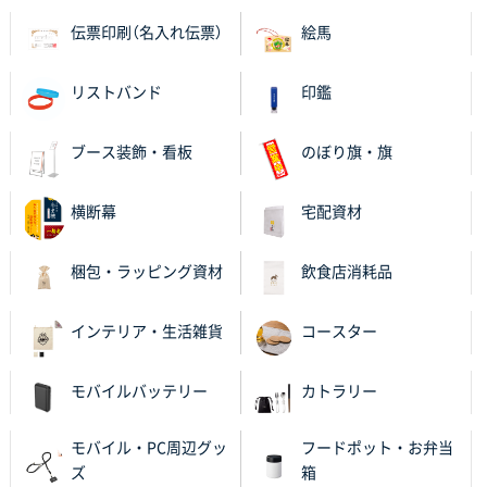
伝票印刷（名入れ伝票）
絵馬
岡山県K社様
ワンポイントポリ袋 A4サイズ
1000枚
リストバンド
印鑑
2025年10月28日 09:06
サイトが見やすい
ブース装飾・看板
のぼり旗・旗
東京都N社様
ワンポイントポリ袋 A4サイズ
700枚
横断幕
宅配資材
2025年10月16日 11:34
サイト構成が解りやすかったから
梱包・ラッピング資材
飲食店消耗品
東京都J社様
ブックメモ付箋
200枚
インテリア・生活雑貨
コースター
2025年10月16日 10:30
丁度良いものがあったので
モバイルバッテリー
カトラリー
群馬県K社様
モバイル・PC周辺グッ
フードポット・お弁当
ポリ袋 手穴B4サイズ
1000枚
ズ
箱
2025年10月11日 09:47