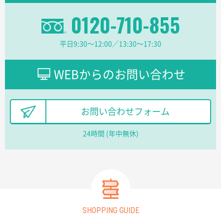
0120-710-855
愛知県株社様
厚手コットンA4フラットトート ナチュラル
600
平日9:30〜12:00／13:30〜17:30
枚
2026年02月03日 18:12
商品がよさそうだったから
WEBからのお問い合わせ
東京都N社様
コットンバッグM(B4対応)
200枚
お問い合わせフォーム
2026年01月29日 11:46
商品情報の正確な記載、スムーズなシステム対応
24時間 (年中無休)
広島県(社様
タッチペン付3色+1色スリムペン（再生ABS）
500
枚
2026年01月27日 13:12
毎年注文しており、信頼できるから。出来上がりも満
SHOPPING GUIDE
足している。