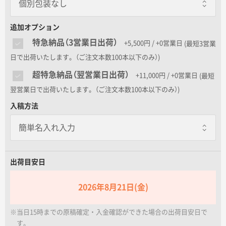
個別包装なし
名入れグループサイト
個別包装なし
追加オプション
特急納品（3営業日出荷）
+5,500円 / +0営業日
(最短3営業
OPP袋封入
日で出荷いたします。（ご注文本数100本以下のみ）)
一本あたり+15.00円 / 3日出荷
ボールペン1本が入る透明な袋にお入れ
超特急納品（翌営業日出荷）
+11,000円 / +0営業日
(最短
します。
翌営業日で出荷いたします。（ご注文本数100本以下のみ）)
入稿方法
熨斗箱封入
一本あたり+20.00円 / 3日出荷
ボールペン1本が入る熨斗の箱です。名
入れはできかねます。
出荷目安日
無地箱封入
一本あたり+18.00円 / 3日出荷
2026年8月21日(金)
ボールペン1本が入る無地の箱です。
※当日15時までの原稿確定・入金確認ができた場合の出荷目安日で
す。