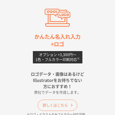
愛知県S社様
ワンポイントポリ袋 A4サイズ(黒)
1000枚
2026年04月20日 14:28
お値打ちだったので
茨城県G社様
かんたん名入れ入力
uni ジェットストリーム 05
300枚
+ロゴ
2026年04月18日 16:40
値段と注文のしやすさ
オプション +3,300円〜
※
1色・フルカラー印刷対応
宮崎県Y社様
ポリ袋 手穴A4サイズ
5000枚
ロゴデータ・画像はあるけど
2026年04月17日 09:28
Illustratorをお持ちでない
印刷色が豊富であったため
方におすすめ！
弊社でデータを作成します。
和歌山県H社様
ECO OPPワンポイントポリ袋 A4サイズ（透明）
詳しくはこちら
500枚
※ロゴ・イラストのみフルカラー対応可能。