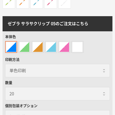
サイトメニュー
初めての方へ
ゼブラ サラサクリップ 05のご注文はこちら
ご注文の流れ
本体色
お見積書の作成方法
印刷方法
データ入稿ガイド
数量
再注文について
よくあるご質問
個別包装オプション