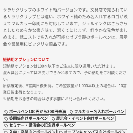
サラサクリップのホワイト軸バージョンです。文具店で売られてい
るサラサクリップとは違い、ホワイト軸のため名入れするロゴが映
えてフルカラー印刷にも対応しています。ジェルインクはさらさら
としたなめらかな書き味で、濃くてにじまず、鮮やかな発色が楽し
めます。低コストで名入れが可能なゼブラ製のボールペンは、展示
会や営業用にピッタリな商品です。
短納期オプションについて
短納期オプションは100本以下のご注文に限り適用いただけます。
混み具合によってはお受けできかねますので、予め納期をご相談くださ
い。
原稿確定後、5営業日後出荷。ご希望数量が1,000本以上の場合は、10営
業日後出荷となります。
※納期をお急ぎの場合は必ず事前にお問い合わせください。
ボールペン100円から300円未満
フルカラー名入れボールペン
築関係向けボールペン
展示会・イベント向けボールペン
セミナー・講演会の記念品ボールペン
入学・卒業向けボールペン
オープンキャンパス向けボールペン