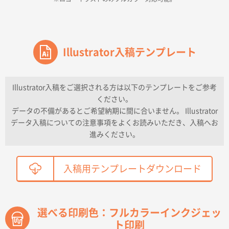
2026年04月16日 14:31
価格と納期
東京都のお客様
ワンポイントポリ袋 A4サイズ
Illustrator入稿テンプレート
1000枚
2026年04月16日 11:41
納期が早い
Illustrator入稿をご選択される方は以下のテンプレートをご参考
ください。
東京都K社様
データの不備があるとご希望納期に間に合いません。 Illustrator
ワンポイントポリ袋 A4サイズ
300枚
データ入稿についての注意事項をよくお読みいただき、入稿へお
2026年04月01日 16:32
進みください。
こちらの需要にあったので
鳥取県T社様
入稿用テンプレートダウンロード
【オーダー商品】特別ご注文ページ04
2150枚
2026年03月30日 15:47
過去に当社の他の営業が注文した経緯があったため
選べる印刷色：フルカラーインクジェッ
ト印刷
青森県D社様