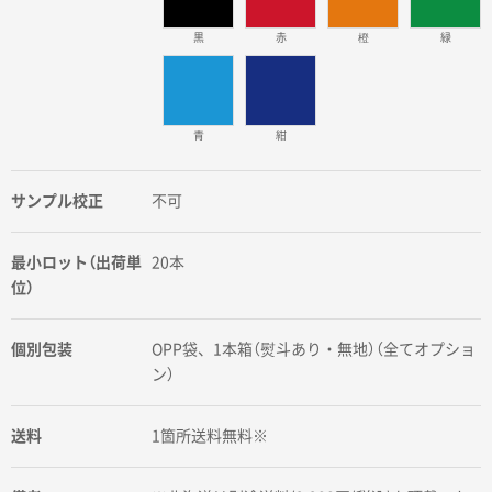
黒
赤
橙
緑
青
紺
サンプル校正
不可
最小ロット（出荷単
20本
位）
個別包装
OPP袋、1本箱（熨斗あり・無地）（全てオプショ
ン）
送料
1箇所送料無料※