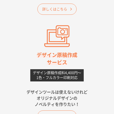
大阪府のお客様
詳しくはこちら
A4フルカラークリアファイル
1000枚
2026年06月11日 14:46
前回使用して良かった。
高知県I社様
【ポリ】特別ご注文ページ
1000枚
2026年06月08日 17:38
対応の速さ、丁寧さ、提案など
デザイン原稿作成
サービス
愛媛県S社様
不織布フラットバッグ（A4縦サイズ）
1000枚
デザイン原稿作成料4,400円〜
1色・フルカラー印刷対応
2026年05月25日 15:10
金額は当然のことですが、ネットからの注文しやすさ
が決め手です
デザインツールは使えないけれど
オリジナルデザインの
佐賀県A社様
ノベルティを作りたい！
ベーシックサコッシュ
1000枚