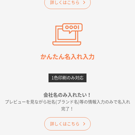
2026年05月23日 16:24
詳しくはこちら
希望の商品（今回発注分）が一番安かったため
東京都M社様
ワンポイント箔押し紙袋 M横サイズ(A4対応)
100
枚
2026年05月21日 12:56
簡単そだったら
かんたん名入れ入力
愛知県F社様
カームメタル
300枚
1色印刷のみ対応
2026年05月19日 12:05
種類の豊富さと価格
会社名のみ入れたい！
プレビューを見ながら社名(ブランド名)等の情報入力のみで名入れ
大阪府E社様
完了！
ワンポイントポリ袋 A4サイズ
1000枚
2026年04月25日 17:53
詳しくはこちら
納期が早そうだった