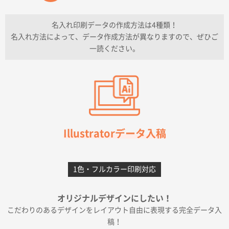
チケットホルダー ダブルポケット
1000枚
2026年07月13日 10:50
名入れ印刷データの作成方法は4種類！
上記のとおりです。
名入れ方法によって、データ作成方法が異なりますので、ぜひご
一読ください。
愛知県I社様
【オーダー商品】特別ご注文ページ04
3000枚
2026年07月03日 09:23
柳さんの対応が素晴らしかった。
千葉県A社様
フレキソレジ袋 Uバッグ 35号
5000枚
Illustratorデータ入稿
2026年06月28日 15:14
前回購入したので
1色・フルカラー印刷対応
千葉県A社様
フレキソレジ袋 Uバッグ 35号
5000枚
オリジナルデザインにしたい！
2026年06月19日 09:41
こだわりのあるデザインをレイアウト自由に表現する完全データ入
価格 大丈夫そうな会社に見えた
稿！