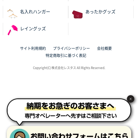
過去に製造をお願いしており、注文の流れがスムーズ
名入れハンガー
あったかグッズ
に進められるから
レイングッズ
東京都S社様
ワンポイントポリ袋 A4サイズ
1000枚
2025年10月08日 16:28
サイト利用規約
プライバシーポリシー
会社概要
低価格
特定商取引に基づく表記
大阪府のお客様
Copyright(C) 株式会社レスタス All Rights Reserved.
【ポリ】特別ご注文ページ
1000枚
2025年10月07日 12:45
前回対応してくれた時親切だった
×
東京都S社様
【ポリ】特別ご注文ページ
2000枚
2025年10月06日 17:56
短い納期でご対応頂けそうだったため