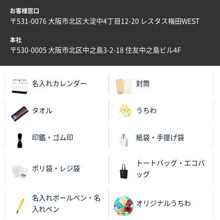
前回同様、安心できるから
お客様窓口
〒531-0076 大阪市北区大淀中4丁目12-20 レスタス梅田WEST
茨城県G社様
本社
uni ジェットストリーム 05
300枚
〒530-0005 大阪市北区中之島3-2-18 住友中之島ビル4F
2025年11月21日 16:39
何度か注文していて、満足していたから
名入れカレンダー
封筒
神奈川県のお客様
のしメモ100P
800枚
タオル
うちわ
2025年11月18日 13:29
のし文言が変更できたのと価格。
印鑑・ゴム印
紙袋・手提げ袋
千葉県M社様
トートバッグ・エコバ
ワンポイント箔押し紙袋 Sサイズ(A5対応)
100枚
ポリ袋・レジ袋
ッグ
2025年11月06日 14:57
営業ご担当者さまより、ご丁寧なサポートをいただ
名入れボールペン・名
き、他のネット印刷サービスよりも安心して購入まで
オリジナルうちわ
入れペン
進められました。