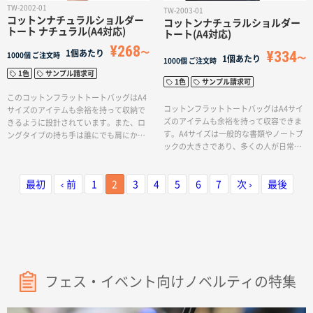
TW-2002-01
TW-2003-01
コットンナチュラルショルダー
コットンナチュラルショルダー
トート ナチュラル(A4対応)
トート(A4対応)
¥268
¥334
1個あたり
1000個
ご注文時
1個あたり
1000個
ご注文時
1色
サンプル請求可
1色
サンプル請求可
このコットンフラットトートバッグはA4
コットンフラットトートバッグはA4サイ
サイズのアイテムも余裕を持って収納で
ズのアイテムも余裕を持って収容できま
きるように設計されています。また、ロ
す。A4サイズは一般的な書類やノートブ
ングタイプの持ち手は誰にでも肩にかけ
ックの大きさであり、多くの人が日常的
やすく、肩からかけた際のシルエットも
に使用するサイズですので、様々な用途
美しく見えるように工夫されています。
に活用できる便利なアイテムとなるでし
ファッションアイテムとしても取り入れ
最初
‹ 前
1
2
3
4
5
6
7
次 ›
最後
ょう。さらに、ロングタイプの持ち手が
ることができるため、アーティストの物
備わっているため、肩にかけた際に負担
販やアパレル向けのアイテムとして使う
を感じにくく、快適に持ち運ぶことがで
のもおすすめです。さらに、印刷方法も
きます。持ち手のデザインによって、男
単色からフルカラーまで対応しており、
性や女性など、性別や体格に関わらず幅
お好みのデザインでオリジナルのトート
広い人に適したアイテムとなっていま
バッグを作成することができます。さら
す。日常使いはもちろん、ショッピング
に、このトートバッグはエコマーク付き
や旅行など様々な場面で活躍することが
なので、環境に配慮した商品として使用
フェス・イベント向けノベルティの特集
できる実用的なバッグです。その他に
することもできます。
も、アーティストの物販やアパレル向け
のプロモーションアイテムとしても利用