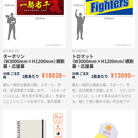
けます。一方で、重く折りたたみが難し
いので、持ち運びには不向きです。
IA-1462-01
IA-1463-01
ターポリン
トロマット
（W3000mm×H1200mm）横断
（W3000mm×H1200mm）横断
幕・応援幕
幕・応援幕
¥18038
¥13090
30枚
ご注文
30枚
ご注文
1枚あたり
1枚あたり
時
時
最も一般的な横長の幕。スポーツ、学
最も一般的な横長の幕。スポーツ、学
校、部活関連で活躍します。 ※【ターポ
校、部活関連で活躍します。 ※【トロマ
リン】とは、耐久性が非常に高く、色褪せ
ット】とは、しっかり厚みはありながら
しにくいビニール生地です。屋外設置に
も、軽くて使い勝手の良い布生地です。
適しており、長期間の利用も可能です。
付け外しの多い場面での利用に最適で、
なお、もともと防炎加工が施されてお
耐水性もあり短期間であれば屋外利用も
り、防炎シールが裏面に付きますので、
可能ですが、長期間利用しているとター
商業施設などにも安心してご利用いただ
ポリンよりも早く色褪せます。
けます。一方で、重く折りたたみが難し
いので、持ち運びには不向きです。