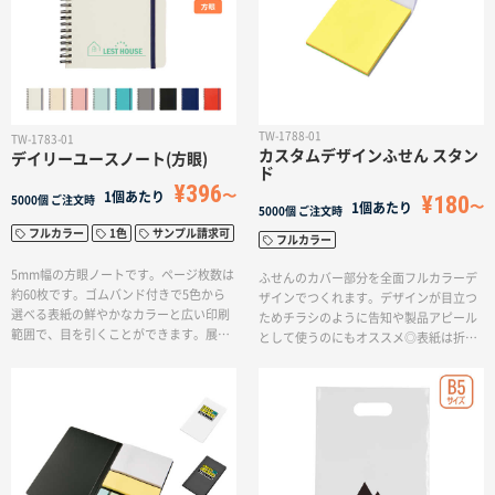
TW-1788-01
TW-1783-01
カスタムデザインふせん スタン
デイリーユースノート(方眼)
ド
¥396
1個あたり
¥180
5000個
ご注文時
1個あたり
5000個
ご注文時
フルカラー
1色
サンプル請求可
フルカラー
5mm幅の方眼ノートです。ページ枚数は
ふせんのカバー部分を全面フルカラーデ
約60枚です。ゴムバンド付きで5色から
ザインでつくれます。デザインが目立つ
選べる表紙の鮮やかなカラーと広い印刷
ためチラシのように告知や製品アピール
範囲で、目を引くことができます。展示
として使うのにもオススメ◎表紙は折る
会やオープンキャンパスの来場記念品と
ことができるので、インパクト大！折っ
してお使いいただけます。企業ロゴを入
た時の見え方を考えてデザインするのも
れて、展示会の来場記念や、校章をいれ
オススメです。オープンキャンパスや会
てオープンキャンパスや学校イベントの
社説明会、イベントグッズなどで効果を
配布ノベルティとしてお使いいただけま
発揮する人気のノベルティです。
す。