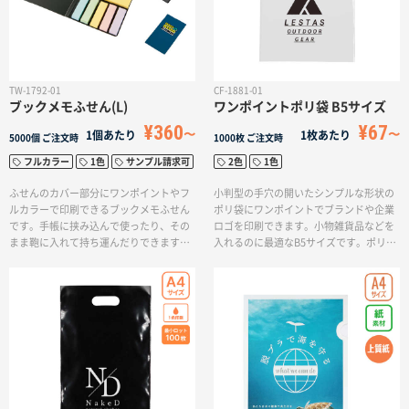
TW-1792-01
CF-1881-01
ブックメモふせん(L)
ワンポイントポリ袋 B5サイズ
¥360
¥67
1個あたり
1枚あたり
5000個
ご注文時
1000枚
ご注文時
フルカラー
1色
サンプル請求可
2色
1色
ふせんのカバー部分にワンポイントやフ
小判型の手穴の開いたシンプルな形状の
ルカラーで印刷できるブックメモふせん
ポリ袋にワンポイントでブランドや企業
です。手帳に挟み込んで使ったり、その
ロゴを印刷できます。小物雑貨品などを
まま鞄に入れて持ち運んだりできます。
入れるのに最適なB5サイズです。ポリ袋
ふせんは大･中･小の3サイズがセットに
に光沢感があり高級感があります。ワン
なっているので、様々なシーンで使えて
ポイント印刷ができ小ロット・短納期で
実用的です。オープンキャンパスや会社
作成できます。
説明会、イベントグッズなどで効果を発
揮する人気のノベルティです。