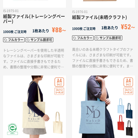
IS-1975-01
IS-1976-01
紙製ファイル(トレーシングペー
紙製ファイル(未晒クラフト)
パー)
¥52
1枚あたり
¥88
1000枚
ご注文時
1枚あたり
1000枚
ご注文時
フルカラー
サンプル請求可
フルカラー
サンプル請求可
風合いのある未晒クラフトタイプのファ
トレーシングペーパーを使用した半透明
イルには、さまざまな印刷が可能です。
なファイルは、さまざまな印刷が可能で
ファイルに直接手書きもできるため、書
す。ファイルに直接手書きもできるた
類の整理や分類に非常に便利です。ま
め、書類の整理や分類に非常に便利で
た、紙製のファイル中の書類と一緒にシ
す。また、紙製のファイル中の書類と一
ュレッダーし紙資源として廃棄可能で
緒にシュレッダーし紙資源として廃棄可
す。SDGsや脱プラスチックの取り組みの
能です。SDGsや脱プラスチックの取り組
注目度が高まっていることから、紙製の
みの注目度が高まっていることから、紙
ファイルは非常に人気のある商品です。
製のファイルは非常に人気のある商品で
リサイクル可能な素材を使用すること
す。リサイクル可能な素材を使用するこ
で、環境にやさしい選択肢となります。
とで、環境にやさしい選択肢となりま
す。