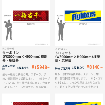
なお、もともと防炎加工が施されてお
耐水性もあり短期間であれば屋外利用も
り、防炎シールが裏面に付きますので、
可能ですが、長期間利用しているとター
商業施設などにも安心してご利用いただ
ポリンよりも早く色褪せます。
けます。一方で、重く折りたたみが難し
いので、持ち運びには不向きです。
IA-1460-01
IA-1461-01
ターポリン
トロマット
（W3000mm×H900mm）横断
（W3000mm×H900mm）横断
幕・応援幕
幕・応援幕
¥8140
¥15948
30枚
ご注文
1枚あたり
1枚あたり
30枚
ご注文時
時
最も一般的な横長の幕。スポーツ、学
最も一般的な横長の幕。スポーツ、学
校、部活関連で活躍します。 ※【トロマ
校、部活関連で活躍します。 ※【ターポ
ット】とは、しっかり厚みはありながら
リン】とは、耐久性が非常に高く、色褪せ
も、軽くて使い勝手の良い布生地です。
しにくいビニール生地です。屋外設置に
付け外しの多い場面での利用に最適で、
適しており、長期間の利用も可能です。
耐水性もあり短期間であれば屋外利用も
なお、もともと防炎加工が施されてお
可能ですが、長期間利用しているとター
り、防炎シールが裏面に付きますので、
ポリンよりも早く色褪せます。
商業施設などにも安心してご利用いただ