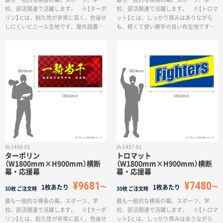
サイトメニュー
校、部活関連で活躍します。 ※【ターポ
校、部活関連で活躍します。 ※【トロマ
リン】とは、耐久性が非常に高く、色褪せ
ット】とは、しっかり厚みはありながら
しにくいビニール生地です。屋外設置に
も、軽くて使い勝手の良い布生地です。
適しており、長期間の利用も可能です。
付け外しの多い場面での利用に最適で、
初めての方へ
なお、もともと防炎加工が施されてお
耐水性もあり短期間であれば屋外利用も
り、防炎シールが裏面に付きますので、
可能ですが、長期間利用しているとター
商業施設などにも安心してご利用いただ
ポリンよりも早く色褪せます。
ご注文の流れ
けます。一方で、重く折りたたみが難し
いので、持ち運びには不向きです。
お見積書の作成方法
データ入稿ガイド
IA-1456-01
IA-1457-01
ターポリン
トロマット
（W1800mm×H900mm）横断
（W1800mm×H900mm）横断
再注文について
幕・応援幕
幕・応援幕
¥9681
¥7480
1枚あたり
1枚あたり
30枚
ご注文時
30枚
ご注文時
よくあるご質問
最も一般的な横長の幕。スポーツ、学
最も一般的な横長の幕。スポーツ、学
校、部活関連で活躍します。 ※【ターポ
校、部活関連で活躍します。 ※【トロマ
リン】とは、耐久性が非常に高く、色褪せ
ット】とは、しっかり厚みはありながら