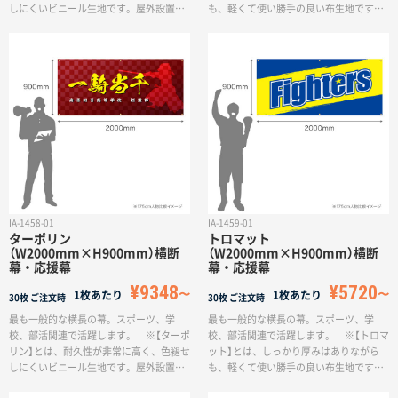
名入れグループサイト
しにくいビニール生地です。屋外設置に
も、軽くて使い勝手の良い布生地です。
適しており、長期間の利用も可能です。
付け外しの多い場面での利用に最適で、
なお、もともと防炎加工が施されてお
耐水性もあり短期間であれば屋外利用も
り、防炎シールが裏面に付きますので、
可能ですが、長期間利用しているとター
商業施設などにも安心してご利用いただ
ポリンよりも早く色褪せます。
けます。一方で、重く折りたたみが難し
いので、持ち運びには不向きです。
IA-1458-01
IA-1459-01
ターポリン
トロマット
（W2000mm×H900mm）横断
（W2000mm×H900mm）横断
幕・応援幕
幕・応援幕
¥9348
¥5720
1枚あたり
1枚あたり
30枚
ご注文時
30枚
ご注文時
最も一般的な横長の幕。スポーツ、学
最も一般的な横長の幕。スポーツ、学
校、部活関連で活躍します。 ※【ターポ
校、部活関連で活躍します。 ※【トロマ
リン】とは、耐久性が非常に高く、色褪せ
ット】とは、しっかり厚みはありながら
しにくいビニール生地です。屋外設置に
も、軽くて使い勝手の良い布生地です。
適しており、長期間の利用も可能です。
付け外しの多い場面での利用に最適で、