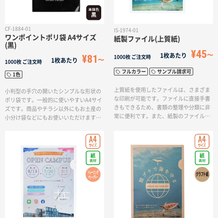
CF-1884-01
IS-1974-01
ワンポイントポリ袋 A4サイズ
紙製ファイル(上質紙)
(黒)
¥45
1枚あたり
¥81
1000枚
ご注文時
1枚あたり
1000枚
ご注文時
フルカラー
サンプル請求可
1色
上質紙を使用したファイルは、さまざま
小判型の手穴の開いたシンプルな形状の
な印刷が可能です。ファイルに直接手書
ポリ袋です。一般的に使いやすいA4サイ
きもできるため、書類の整理や分類に非
ズです。商品やチラシ以外にもお土産の
常に便利です。また、紙製のファイル中
小分け袋などにもお使いいただけます。
の書類と一緒にシュレッダーし紙資源と
ポリ袋に光沢感がありながら、袋の色が
して廃棄可能です。SDGsや脱プラスチッ
ブラックなので高級感や重厚感を感じさ
クの取り組みの注目度が高まっているこ
せます。ワンポイント印刷ができ小ロッ
とから、紙製のファイルは非常に人気の
ト・短納期で作成できます。
ある商品です。リサイクル可能な素材を
使用することで、環境にやさしい選択肢
となります。