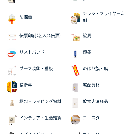
チラシ・フライヤー印
胡蝶蘭
刷
伝票印刷（名入れ伝票）
絵馬
リストバンド
印鑑
ブース装飾・看板
のぼり旗・旗
横断幕
宅配資材
梱包・ラッピング資材
飲食店消耗品
インテリア・生活雑貨
コースター