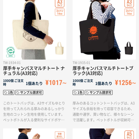
クトに持ち運ぶことができます。スタン
ダードなフラットタイプのバッグはお買
い物から通勤・通学時のサブバッグまで
幅広く活躍するアイテムです。成約記念
品からライブグッズなど、業種を問わず
ご提案頂けます。
TW-1934-01
TW-1935-01
厚手キャンバスマルチトート ナ
厚手キャンバスマルチトートブ
チュラル(A3対応)
ラック(A3対応)
¥1017
¥1256
1000個
ご注文
1000個
ご注文
1個あたり
1個あたり
時
時
1色
サンプル請求可
1色
サンプル請求可
このトートバッグは、A3サイズもゆとり
厚みのあるコットントートバッグは、A3
を持って入れられる厚みのあるしっかり
サイズも余裕を持って収容できるため、
生地のコットン生地を使用しています。
通勤や通学、買い物など、様々なシーン
ペットボトルが入る便利なサイドポケッ
で活躍します。ペットボトルが収納可能
トが付いており、肩掛けも可能です。ア
な便利なサイドポケット付きで、肩かけ
ウトドアや日用使いのトートバッグとし
利用も可能です。
てもおすすめです。物販としてもご利用