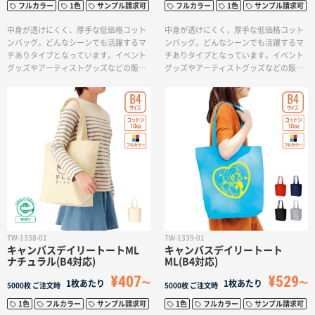
フルカラー
1色
サンプル請求可
フルカラー
1色
サンプル請求可
中身が透けにくく、厚手な低価格コット
中身が透けにくく、厚手な低価格コット
ンバッグ。どんなシーンでも活躍するマ
ンバッグ。どんなシーンでも活躍するマ
チありタイプとなっています。イベント
チありタイプとなっています。イベント
グッズやアーティストグッズなどの販売
グッズやアーティストグッズなどの販売
用としてもご利用いただけます。印刷方
用としてもご利用いただけます。印刷方
法も単色からフルカラー印刷まで対応し
法も単色からフルカラー印刷まで対応し
ており、お好みのデザインでオリジナル
ており、お好みのデザインでオリジナル
トートバッグを作成出来ます。
トートバッグを作成出来ます。
TW-1338-01
TW-1339-01
キャンバスデイリートートML
キャンバスデイリートート
ナチュラル(B4対応)
ML(B4対応)
¥407
¥529
1枚あたり
1枚あたり
5000枚
ご注文時
5000枚
ご注文時
1色
フルカラー
サンプル請求可
1色
フルカラー
サンプル請求可