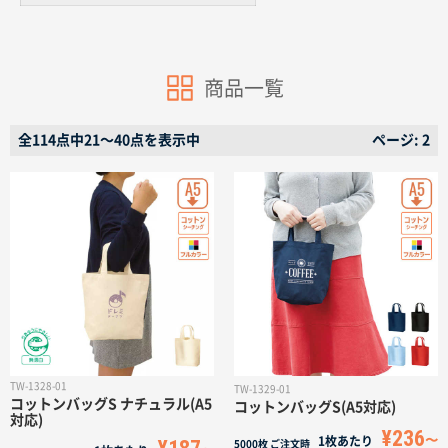
名入れグループサイト
商品一覧
全114点中21〜40点を表示中
ページ: 2
TW-1328-01
TW-1329-01
コットンバッグS ナチュラル(A5
コットンバッグS(A5対応)
対応)
¥236
1枚あたり
5000枚
ご注文時