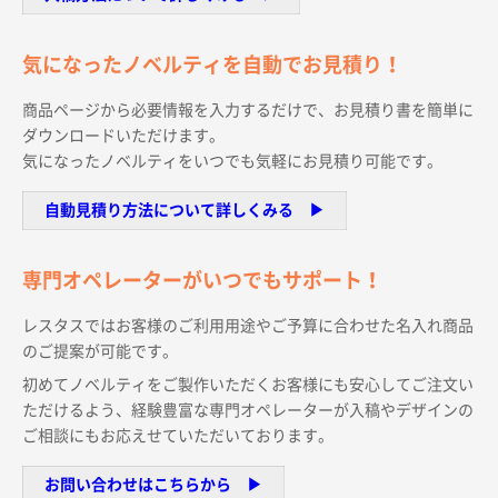
サイトメニュー
気になったノベルティを自動でお見積り！
初めての方へ
商品ページから必要情報を入力するだけで、お見積り書を簡単に
ダウンロードいただけます。
ご注文の流れ
気になったノベルティをいつでも気軽にお見積り可能です。
自動見積り方法について詳しくみる ▶︎
お見積書の作成方法
専門オペレーターがいつでもサポート！
データ入稿ガイド
レスタスではお客様のご利用用途やご予算に合わせた名入れ商品
のご提案が可能です。
再注文について
初めてノベルティをご製作いただくお客様にも安心してご注文い
ただけるよう、経験豊富な専門オペレーターが入稿やデザインの
ご相談にもお応えせていただいております。
よくあるご質問
お問い合わせはこちらから ▶︎