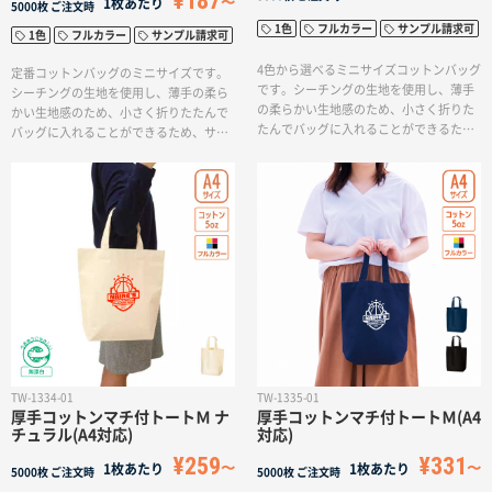
¥187
1枚あたり
5000枚
ご注文時
1色
フルカラー
サンプル請求可
1色
フルカラー
サンプル請求可
4色から選べるミニサイズコットンバッグ
定番コットンバッグのミニサイズです。
です。シーチングの生地を使用し、薄手
シーチングの生地を使用し、薄手の柔ら
の柔らかい生地感のため、小さく折りた
かい生地感のため、小さく折りたたんで
たんでバッグに入れることができるた
バッグに入れることができるため、サブ
め、サブバッグとしてデイリーユースで
バッグとしてデイリーユースで活躍しま
活躍します。また印刷方法も単色からフ
す。また印刷方法も単色からフルカラー
ルカラー印刷まで対応しており、お好み
印刷まで対応しており、お好みのデザイ
のデザインでオリジナルトートバッグを
ンでオリジナルトートバッグをリーズナ
リーズナブルに作成出来ます。
ブルに作成出来ます。
TW-1334-01
TW-1335-01
厚手コットンマチ付トートＭ ナ
厚手コットンマチ付トートＭ(A4
チュラル(A4対応)
対応)
¥259
¥331
1枚あたり
1枚あたり
5000枚
ご注文時
5000枚
ご注文時