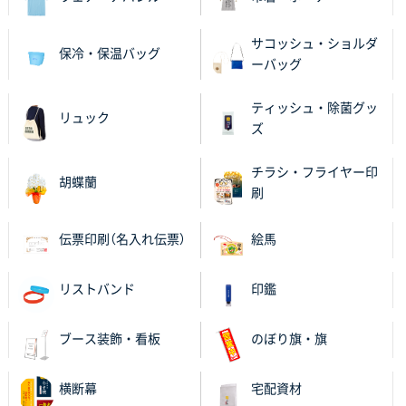
サコッシュ・ショルダ
保冷・保温バッグ
ーバッグ
ティッシュ・除菌グッ
リュック
ズ
チラシ・フライヤー印
胡蝶蘭
刷
伝票印刷（名入れ伝票）
絵馬
リストバンド
印鑑
ブース装飾・看板
のぼり旗・旗
横断幕
宅配資材