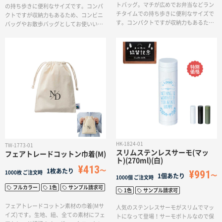
トバッグ。マチが広めでお弁当などラン
の持ち歩きに便利なサイズです。コンパ
チタイムでの持ち歩きに便利なサイズで
クトですが収納力もあるため、コンビニ
す。コンパクトですが収納力もあるた
バッグやお散歩バッグとしてお使いいた
め、コンビニバッグやお散歩バッグとし
だけます。印刷方法も単色からフルカラ
てお使いいただけます。印刷方法も単色
ー印刷まで対応しており、お好みのデザ
からフルカラー印刷まで対応しており、
インでオリジナルトートバッグを作成出
お好みのデザインでオリジナルトートバ
来ます。
ッグを作成出来ます。
HK-1824-01
TW-1773-01
スリムステンレスサーモ(マッ
フェアトレードコットン巾着(M)
ト)(270ml)(白)
¥413
1枚あたり
¥991
1000枚
ご注文時
1個あたり
1000個
ご注文時
フルカラー
1色
サンプル請求可
1色
サンプル請求可
フェアトレードコットン素材の巾着(Mサ
人気のステンレスサーモがスリムでマッ
イズ)です。生地、紐、全ての素材にフェ
トになって登場！サーモボトルなので保