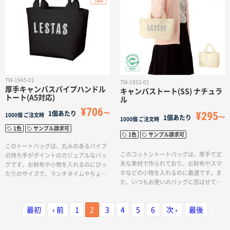
TW-1945-01
TW-1952-01
厚手キャンバスパイプハンドル
キャンバストート(SS) ナチュラ
トート(A5対応)
ル
¥706
¥295
1個あたり
1000個
ご注文時
1個あたり
1000個
ご注文時
1色
サンプル請求可
1色
サンプル請求可
このトートバッグは、丸みのあるパイプ
このコットントートバッグは、厚手で丈
の持ち手がポイントのカジュアルなバッ
夫な素材で作られており、お財布やスマ
グです。お財布や小物を入れるのにぴっ
ホなどの小物を入れるのに最適です。ま
たりのサイズで、ランチタイムやちょっ
た、いつもお使いのバッグに忍ばせて、
とした外出に活躍します。生地はしっか
サブバッグとしてもお使いいただけま
りした厚みのある生地で、コットンのや
す。さらに、ノベルティや物販など、幅
さしい質感が魅力的です。単色印刷に対
最初
‹ 前
1
2
3
4
5
6
次 ›
最後
広い用途にご利用いただけます。単色印
応しており、お好みのデザインでオリジ
刷に対応しているので、お好みのデザイ
ナルトートバッグを作成することができ
ンでオリジナルトートバッグを作成する
ます。