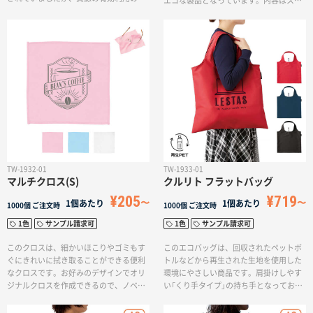
エコな製品となっています。内容はスプ
点から再利用できる素材として注目され
ーン・フォーク・お箸の3点セット。本体
ています。そんなラバーウッドを使用し
色は、くすみカラーが可愛らしい4色の中
たカレンダーが『ラバーウッド万年カレ
からお選びいただけます。
ンダー』です。ラバーウッドは、木目の
印象がやわらかくて優しい雰囲気なの
で、日常に馴染みやすくノベルティや販
促品、卒業記念品や創立記念品などの記
念品にオススメ。本体色は2色展開です。
カレンダーの台紙を変更すれば印象も変
わるので、飽きずに長く使用いただけま
す。
TW-1932-01
TW-1933-01
マルチクロス(S)
クルリト フラットバッグ
¥205
¥719
1個あたり
1個あたり
1000個
ご注文時
1000個
ご注文時
1色
サンプル請求可
1色
サンプル請求可
このクロスは、細かいほこりやゴミもす
このエコバッグは、回収されたペットボ
ぐにきれいに拭き取ることができる便利
トルなどから再生された生地を使用した
なクロスです。お好みのデザインでオリ
環境にやさしい商品です。肩掛けしやす
ジナルクロスを作成できるので、ノベル
い「くり手タイプ」の持ち手となってお
ティや物販など、幅広い用途にご利用い
り、クルリトシリーズの特徴であるゴム
ただけます。
が付いているので、折りたたんでコンパ