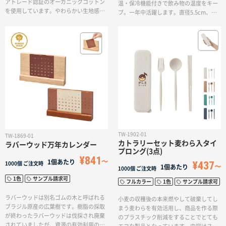
アトレード認証のオーガニックコットン
温・保冷機能付きで飲み物の温度をキー
を使用しています。やわらかい生地感で
プ。一年中活躍します。直径5.5cm、高
中に入れる商品をやさしく包み込みま
さ19.7cmのサイズ感は小さめエコバッグ
す。サイズ感はモバイルグッズや化粧小
にも入るサイズ感で持ち運びしやすい。
物、ポケットサーモボトルが入る大きさ
表面のマット調は手触りもよくおしゃれ
です。フェアトレードとは発展途上国の
な印象を与えます。ニオイがつきづらい
原料や製品を適正な価格で購入すること
ステンレスボトルは人気のノベルティで
で、そのような国の人々の生活改善や自
す。
治るを支援する活動です。本製品に使用
されているコットンもフェアトレード認
証生産者から基準に従って調達していま
す。SDGs関連の販促品をお探しの方にも
おすすめの商品です。
TW-1902-01
TW-1869-01
カトラリーセット麦わら入タイ
ラバーウッド万年カレンダー
プロング(3点)
¥841
1個あたり
¥437
1000個
ご注文時
1個あたり
1000個
ご注文時
1色
サンプル請求可
フルカラー
1色
サンプル請求可
ラバーウッドは別名ゴムの木と呼ばれる
小麦の収穫後の本来燃やして破棄してし
ブラジル原産の広葉樹です。樹脂の採取
まう麦わらを有効活用し、商品を作る際
が終わったラバーウッドは伐採され廃棄
のプラスチック削減をすることでとても
されていましたが、資源の有効利用の観