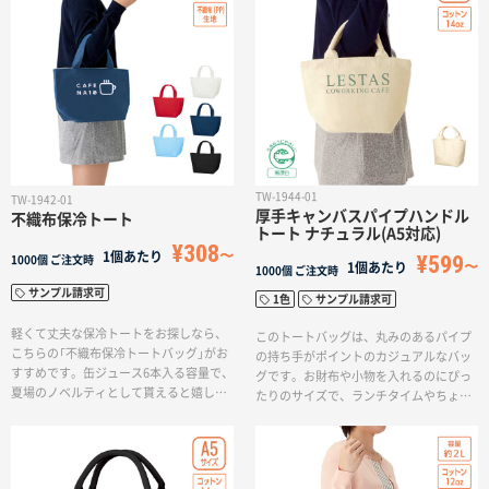
いただけます。単色印刷に対応してお
り、お好みのデザインでオリジナルトー
トバッグを作ることができます。※エコ
マーク付
TW-1944-01
TW-1942-01
厚手キャンバスパイプハンドル
不織布保冷トート
トート ナチュラル(A5対応)
¥308
1個あたり
¥599
1000個
ご注文時
1個あたり
1000個
ご注文時
サンプル請求可
1色
サンプル請求可
軽くて丈夫な保冷トートをお探しなら、
このトートバッグは、丸みのあるパイプ
こちらの「不織布保冷トートバッグ」がお
の持ち手がポイントのカジュアルなバッ
すすめです。缶ジュース6本入る容量で、
グです。お財布や小物を入れるのにぴっ
夏場のノベルティとして貰えると嬉しい
たりのサイズで、ランチタイムやちょっ
クールアイテムです。
とした外出に活躍します。生地はしっか
りした厚みのある生地で、コットンのや
さしい質感が魅力的です。※エコマーク
付