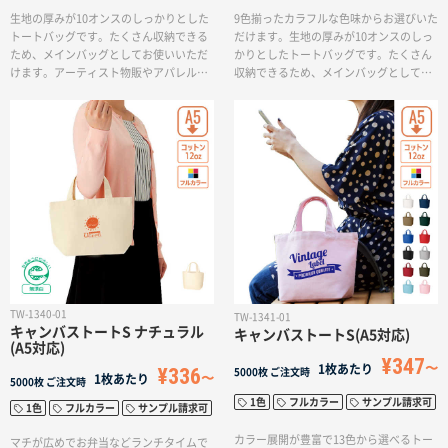
生地の厚みが10オンスのしっかりとした
9色揃ったカラフルな色味からお選びいた
トートバッグです。たくさん収納できる
だけます。生地の厚みが10オンスのしっ
ため、メインバッグとしてお使いいただ
かりとしたトートバッグです。たくさん
けます。アーティスト物販やアパレルの
収納できるため、メインバッグとしてお
お買い物バッグなど、ご用途に応じて使
使いいただけます。アーティスト物販や
い分けられるマルチなトートバッグで
アパレルのお買い物バッグなど、ご用途
す。印刷方法も単色からフルカラー印刷
に応じて使い分けられるマルチなトート
まで対応しており、お好みのデザインで
バッグです。印刷方法も単色からフルカ
オリジナルトートバッグを作成出来ま
ラー印刷まで対応しており、お好みのデ
す。
ザインでオリジナルトートバッグを作成
出来ます。
TW-1340-01
TW-1341-01
キャンバストートS ナチュラル
キャンバストートS(A5対応)
(A5対応)
¥347
1枚あたり
¥336
5000枚
ご注文時
1枚あたり
5000枚
ご注文時
1色
フルカラー
サンプル請求可
1色
フルカラー
サンプル請求可
カラー展開が豊富で13色から選べるトー
マチが広めでお弁当などランチタイムで