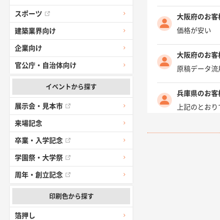
スポーツ
大阪府のお客
価格が安い
建築業界向け
企業向け
大阪府のお客
官公庁・自治体向け
原稿データ流
イベントから探す
兵庫県のお客
展示会・見本市
上記のとおり
来場記念
愛知県I社様
卒業・入学記念
柳さんの対応
学園祭・大学祭
千葉県A社様
周年・創立記念
前回購入した
印刷色から探す
千葉県A社様
箔押し