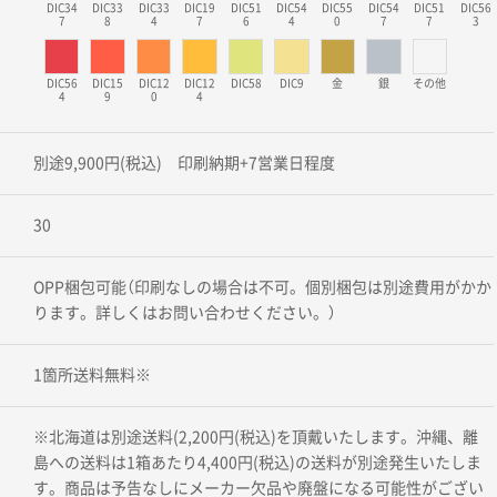
DIC34
DIC33
DIC33
DIC19
DIC51
DIC54
DIC55
DIC54
DIC51
DIC56
7
8
4
7
6
4
0
7
7
3
DIC56
DIC15
DIC12
DIC12
DIC58
DIC9
金
銀
その他
4
9
0
4
別途9,900円(税込) 印刷納期+7営業日程度
30
OPP梱包可能（印刷なしの場合は不可。個別梱包は別途費用がかか
ります。詳しくはお問い合わせください。）
1箇所送料無料※
※北海道は別途送料(2,200円(税込)を頂戴いたします。沖縄、離
島への送料は1箱あたり4,400円(税込)の送料が別途発生いたしま
す。商品は予告なしにメーカー欠品や廃盤になる可能性がござい