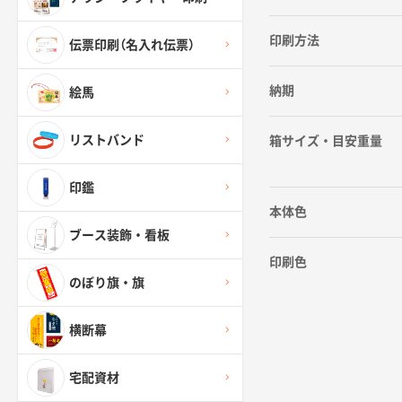
印刷方法
伝票印刷（名入れ伝票）
納期
絵馬
リストバンド
箱サイズ・目安重量
印鑑
本体色
ブース装飾・看板
印刷色
のぼり旗・旗
横断幕
宅配資材