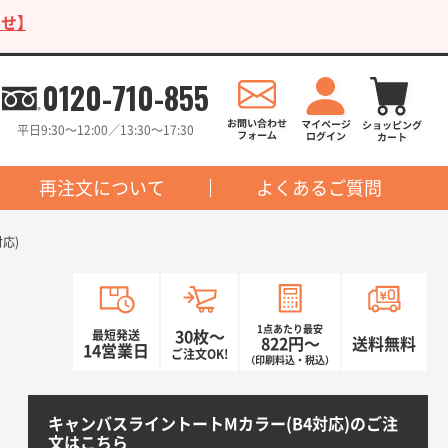
せ】
0120-710-855
平日9:30〜12:00／13:30〜17:30
再注文について
よくあるご質問
応)
1点あたり最安
最短発送
30枚〜
822円〜
送料無料
14営業日
ご注文OK!
（印刷料込・税込）
キャンバスライントートMカラー(B4対応)のご注
文はこちら