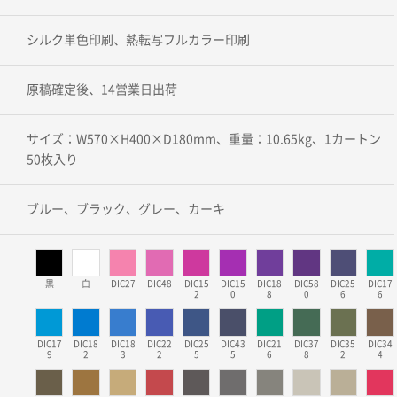
シルク単色印刷、熱転写フルカラー印刷
原稿確定後、14営業日出荷
サイズ：W570×H400×D180mm、重量：10.65kg、1カートン
50枚入り
ブルー、ブラック、グレー、カーキ
黒
白
DIC27
DIC48
DIC15
DIC15
DIC18
DIC58
DIC25
DIC17
2
0
8
0
6
6
DIC17
DIC18
DIC18
DIC22
DIC25
DIC43
DIC21
DIC37
DIC35
DIC34
9
2
3
2
5
5
6
8
2
4