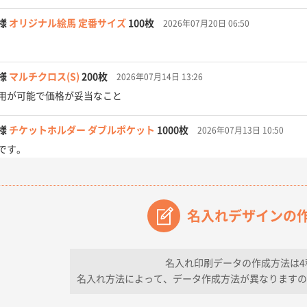
様
オリジナル絵馬 定番サイズ
100枚
2026年07月20日 06:50
様
マルチクロス(S)
200枚
2026年07月14日 13:26
用が可能で価格が妥当なこと
様
チケットホルダー ダブルポケット
1000枚
2026年07月13日 10:50
です。
【オーダー商品】特別ご注文ページ04
3000枚
2026年07月03日 09:23
が素晴らしかった。
名入れデザインの
フレキソレジ袋 Uバッグ 35号
5000枚
2026年06月28日 15:14
ので
名入れ印刷データの作成方法は4
名入れ方法によって、データ作成方法が異なりますの
フレキソレジ袋 Uバッグ 35号
5000枚
2026年06月19日 09:41