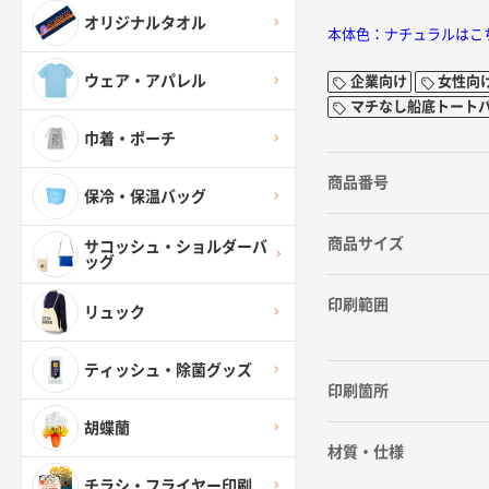
オリジナルタオル
本体色：ナチュラルはこ
ウェア・アパレル
企業向け
女性向
マチなし船底トート
巾着・ポーチ
商品番号
保冷・保温バッグ
商品サイズ
サコッシュ・ショルダーバ
ッグ
印刷範囲
リュック
ティッシュ・除菌グッズ
印刷箇所
胡蝶蘭
材質・仕様
チラシ・フライヤー印刷