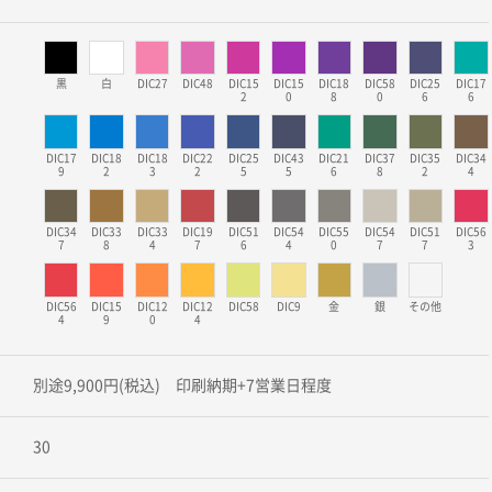
黒
白
DIC27
DIC48
DIC15
DIC15
DIC18
DIC58
DIC25
DIC17
2
0
8
0
6
6
DIC17
DIC18
DIC18
DIC22
DIC25
DIC43
DIC21
DIC37
DIC35
DIC34
9
2
3
2
5
5
6
8
2
4
DIC34
DIC33
DIC33
DIC19
DIC51
DIC54
DIC55
DIC54
DIC51
DIC56
7
8
4
7
6
4
0
7
7
3
DIC56
DIC15
DIC12
DIC12
DIC58
DIC9
金
銀
その他
4
9
0
4
別途9,900円(税込) 印刷納期+7営業日程度
30