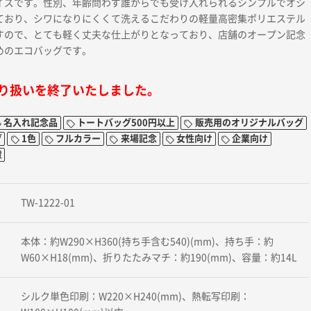
イズです。性別、年齢問わず誰からでも受け入れられるシンプルでオシ
ており、シワになりにくくて洗えるこだわりの軽量高密集ポリエステル
すので、とても軽く丈夫な仕上がりとなっており、店舗のオープン記念
めのエコバッグです。
り扱いを終了いたしました。
名入れ記念品
トートバッグ500円以上
販売用のオリジナルバッグ
グ
1色
フルカラー
来場記念
女性向け
企業向け
慮
TW-1222-01
本体：約W290×H360(持ち手含む540)(mm)、持ち手：約
W60×H18(mm)、折りたたみマチ：約190(mm)、容量：約14L
シルク単色印刷：W220×H240(mm)、熱転写印刷：