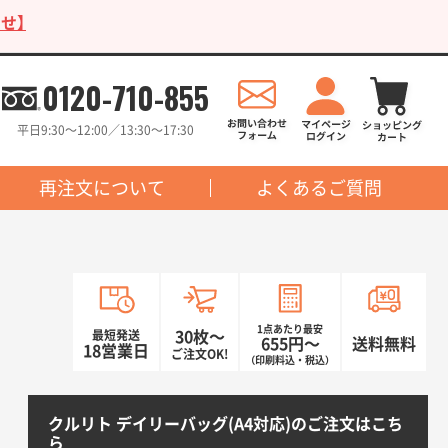
せ】
0120-710-855
平日9:30〜12:00／13:30〜17:30
再注文について
よくあるご質問
1点あたり最安
最短発送
30枚〜
655円〜
送料無料
18営業日
ご注文OK!
（印刷料込・税込）
クルリト デイリーバッグ(A4対応)のご注文はこち
ら