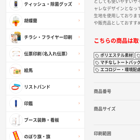
としても使いやすいサ
ティッシュ・除菌グッズ
ャレなデザインとなっ
生地を使用しておりま
胡蝶蘭
や販売品としておすす
チラシ・フライヤー印刷
こちらの商品は取
伝票印刷（名入れ伝票）
ポリエステル素材
マチなしトートバッ
エコロジー・環境配
絵馬
リストバンド
商品番号
印鑑
商品サイズ
ブース装飾・看板
印刷範囲
のぼり旗・旗