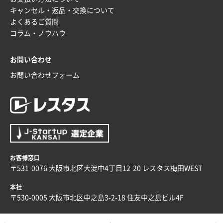
キャンセル・返品・交換について
埼玉県G社様
よくあるご質問
ラミネート紙袋 規格L4サイズ(B4対応)
1000枚
コラム・ノウハウ
2025年12月04日 17:34
値段が安かった。
お問い合わせ
お問い合わせフォーム
兵庫県のお客様
スタンダードメモ100P
100枚
2025年12月02日 23:00
ロゴが入れられること
大阪府E社様
ECOワンポイントポリ袋 A4サイズ（白）
1000枚
お客様窓口
2025年11月28日 15:13
〒531-0076 大阪市北区大淀中4丁目12-20 レスタス梅田WEST
他部署のスタッフからの指示
本社
兵庫県S社様
〒530-0005 大阪市北区中之島3-2-18 住友中之島ビル4F
A4箔押し名入れクリアファイル
300枚
2025年11月27日 10:45