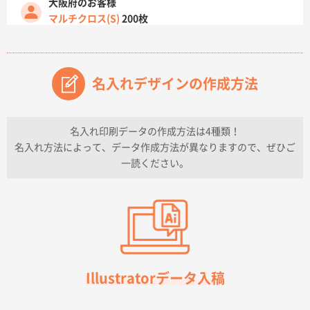
大阪府のお客様
マルチクロス(S)
200枚
2026年07月14日 13:26
原稿データ流用が可能で価格が妥当なこと
名入れデザインの作成方法
兵庫県のお客様
チケットホルダー ダブルポケット
1000枚
2026年07月13日 10:50
名入れ印刷データの作成方法は4種類！
上記のとおりです。
名入れ方法によって、データ作成方法が異なりますので、ぜひご
一読ください。
愛知県I社様
【オーダー商品】特別ご注文ページ04
3000枚
2026年07月03日 09:23
柳さんの対応が素晴らしかった。
千葉県A社様
フレキソレジ袋 Uバッグ 35号
5000枚
Illustratorデータ入稿
2026年06月28日 15:14
前回購入したので