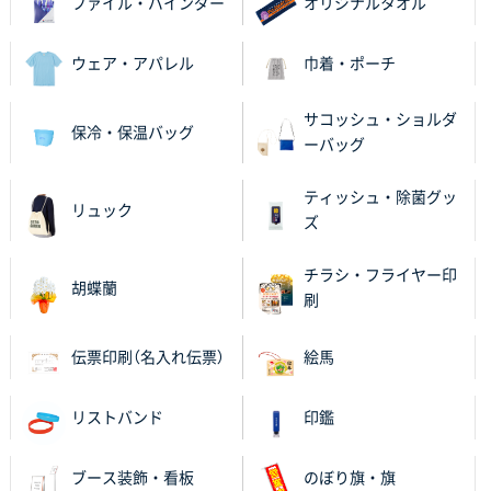
ファイル・バインダー
オリジナルタオル
千葉県M社様
ワンポイント箔押し紙袋 Sサイズ(A5対応)
100枚
2025年11月06日 14:57
ウェア・アパレル
巾着・ポーチ
営業ご担当者さまより、ご丁寧なサポートをいただ
き、他のネット印刷サービスよりも安心して購入まで
サコッシュ・ショルダ
保冷・保温バッグ
進められました。
ーバッグ
大阪府V社様
ティッシュ・除菌グッ
リュック
【ポリ袋】特別ご注文ページ
3000枚
ズ
2025年11月06日 14:21
昨年利用した時に、納期と金額面でかなり業者さんを
チラシ・フライヤー印
胡蝶蘭
比較して決めさせていただきました。 昨年注文分も、
刷
納期がギリギリだったにも関わらず、丁寧に対応して
頂きました。 今回も無理を言っておりますが、丁寧な
伝票印刷（名入れ伝票）
絵馬
対応を頂いており助かっております。
リストバンド
印鑑
和歌山県S社様
レギュラーのぼり（W600mm×H1800mm）
4枚
2025年11月05日 11:13
ブース装飾・看板
のぼり旗・旗