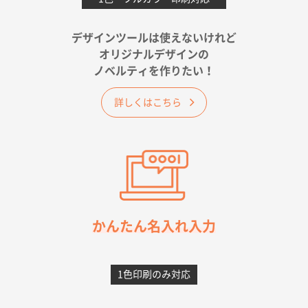
金額は当然のことですが、ネットからの注文しやすさ
が決め手です
デザインツールは使えないけれど
オリジナルデザインの
佐賀県A社様
ノベルティを作りたい！
ベーシックサコッシュ
1000枚
2026年05月23日 16:24
詳しくはこちら
希望の商品（今回発注分）が一番安かったため
東京都M社様
ワンポイント箔押し紙袋 M横サイズ(A4対応)
100
枚
2026年05月21日 12:56
簡単そだったら
かんたん名入れ入力
愛知県F社様
カームメタル
300枚
1色印刷のみ対応
2026年05月19日 12:05
種類の豊富さと価格