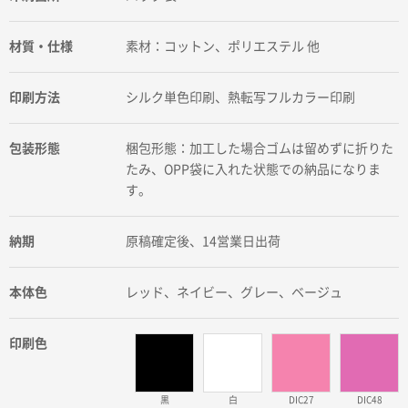
材質・仕様
素材：コットン、ポリエステル 他
印刷方法
シルク単色印刷、熱転写フルカラー印刷
包装形態
梱包形態：加工した場合ゴムは留めずに折りた
たみ、OPP袋に入れた状態での納品になりま
す。
納期
原稿確定後、14営業日出荷
本体色
レッド、ネイビー、グレー、ベージュ
印刷色
黒
白
DIC27
DIC48