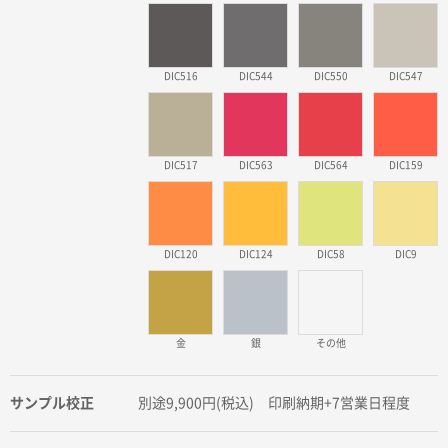
DIC516
DIC544
DIC550
DIC547
DIC517
DIC563
DIC564
DIC159
DIC120
DIC124
DIC58
DIC9
金
銀
その他
サンプル校正
別途9,900円(税込) 印刷納期+7営業日程度