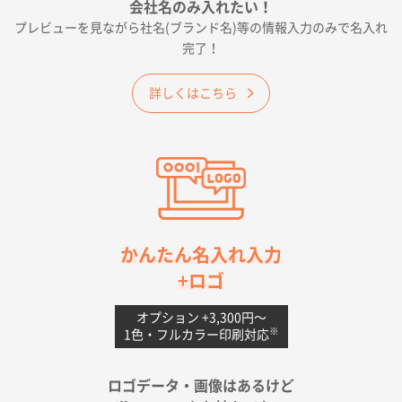
会社名のみ入れたい！
プレビューを見ながら社名(ブランド名)等の情報入力のみで名入れ
大阪府E社様
完了！
ワンポイントポリ袋 A4サイズ
1000枚
2026年04月25日 17:53
詳しくはこちら
納期が早そうだった
愛知県S社様
ワンポイントポリ袋 A4サイズ(黒)
1000枚
2026年04月20日 14:28
お値打ちだったので
茨城県G社様
かんたん名入れ入力
uni ジェットストリーム 05
300枚
+ロゴ
2026年04月18日 16:40
値段と注文のしやすさ
オプション +3,300円〜
※
1色・フルカラー印刷対応
宮崎県Y社様
ポリ袋 手穴A4サイズ
5000枚
ロゴデータ・画像はあるけど
2026年04月17日 09:28