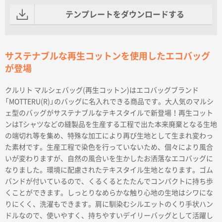
テンプレートをダウンロードする
サステナブルな再生コットンを使用したエコバッグ
が登場
クルリト マルシェバッグ(再生コットン)はエコバッグブランド
「MOTTERU(R)」のバッグに名入れできる商品です。大人気のマルシ
ェ型のバッグがサステナブルなテキスタイルで新登場！再生コット
ンはTシャツなどの縫製品を生産する工程で出た本来廃棄となる生地
の端切れ等を集め、特殊な加工により再び生地として生まれ変わっ
た素材です。生産工程で染色を行っていないため、個々により風合
いが変わりますが、自然の風合いを生かしたお洒落なエコバッグに
なりました。環境に配慮されたテキスタイル生地となります。ゴム
バンドが付いているので、くるくるとたたんでコンパクトに持ち歩
くことができます。しっとりなめらかな触り心地の生地はシワにな
りにくく、洗濯もできます。肩に馴染むシルエットのくり手状ハン
ドルなので、使いやすく、持ちやすいデイリーバッグとして活躍し