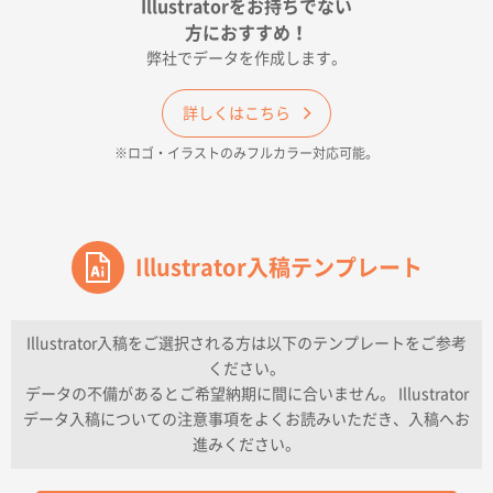
Illustratorをお持ちでない
印刷色が豊富であったため
方におすすめ！
弊社でデータを作成します。
和歌山県H社様
ECO OPPワンポイントポリ袋 A4サイズ（透明）
詳しくはこちら
500枚
※ロゴ・イラストのみフルカラー対応可能。
2026年04月16日 14:31
価格と納期
東京都のお客様
ワンポイントポリ袋 A4サイズ
Illustrator入稿テンプレート
1000枚
2026年04月16日 11:41
納期が早い
Illustrator入稿をご選択される方は以下のテンプレートをご参考
ください。
東京都K社様
データの不備があるとご希望納期に間に合いません。 Illustrator
ワンポイントポリ袋 A4サイズ
300枚
データ入稿についての注意事項をよくお読みいただき、入稿へお
2026年04月01日 16:32
進みください。
こちらの需要にあったので