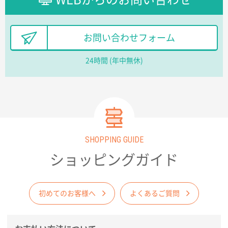
てお願いできます。
長野県R社様
お問い合わせフォーム
陶器マグストレートラウンドリップ
100枚
2026年02月09日 14:27
24時間 (年中無休)
コップの形
愛知県株社様
厚手コットンA4フラットトート ナチュラル
600
枚
2026年02月03日 18:12
SHOPPING GUIDE
商品がよさそうだったから
ショッピングガイド
東京都N社様
コットンバッグM(B4対応)
200枚
2026年01月29日 11:46
初めてのお客様へ
よくあるご質問
商品情報の正確な記載、スムーズなシステム対応