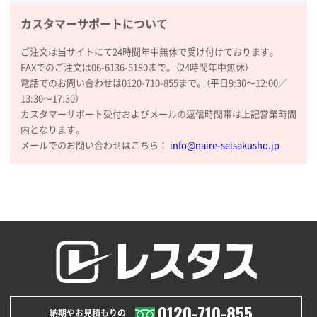
【トートバッグ・エコバッグ】特別ご注文ページ
カスタマーサポートについて
③
1枚
2026年01月09日 13:48
ご注文は当サイトにて24時間年中無休で受け付けております。
希望の商品の取り扱いがあったので
FAXでのご注文は06-6136-5180まで。（24時間年中無休）
電話でのお問い合わせは0120-710-855まで。（平日9:30〜12:00／
大阪府のお客様
13:30〜17:30）
厚手コットンマチ付トートL ナチュラル(A4対応)
カスタマーサポート受付およびメールの返信時間帯は上記営業時間
200枚
内となります。
2025年12月25日 13:33
メールでのお問い合わせはこちら：
info@naire-seisakusho.jp
いつもきちんとしてる。
福島県W社様
A4バインダー(2ツ折)
300枚
2025年12月24日 14:43
以前の注文も含め価格と品質
青森県K社様
ワンポイントポリ袋 A4サイズ
1000枚
0120-710-855
納期やお見積もりの
2025年12月24日 13:22