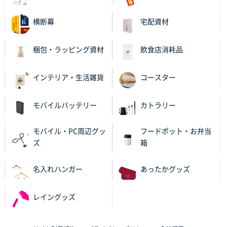
紹介されたから
横断幕
宅配資材
大分県Y社様
不織布スクエアトート(A4サイズ)
300枚
梱包・ラッピング資材
飲食店消耗品
2025年10月28日 17:10
バリエーション
インテリア・生活雑貨
コースター
岡山県K社様
ワンポイントポリ袋 A4サイズ
1000枚
モバイルバッテリー
カトラリー
2025年10月28日 09:06
サイトが見やすい
モバイル・PC周辺グッ
フードポット・お弁当
ズ
箱
東京都N社様
ワンポイントポリ袋 A4サイズ
700枚
名入れハンガー
あったかグッズ
2025年10月16日 11:34
サイト構成が解りやすかったから
レイングッズ
東京都J社様
ブックメモ付箋
200枚