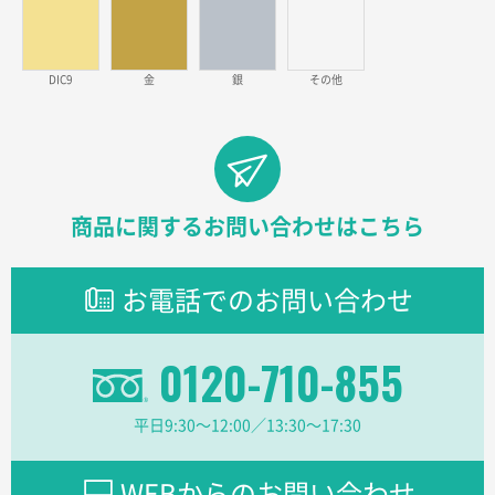
ラミネート紙袋 規格L1サイズ(A4対応)
1000枚
2026年02月26日 15:33
見積りの仕方が明確だったから
DIC9
金
銀
その他
東京都D社様
【オーダー商品】特別ご注文ページ04
1000枚
2026年02月17日 12:18
柔軟かつスピーディーに対応してくれたため
商品に関するお問い合わせはこちら
東京都のお客様
ラミネート紙袋 規格L1サイズ(A4対応)
1000枚
お電話でのお問い合わせ
2026年02月16日 14:47
分かりやすく、予算に近かったため
0120-710-855
大阪府F社様
【オーダー商品】特別ご注文ページ04
1枚
平日9:30〜12:00／13:30〜17:30
2026年02月13日 22:10
レスタスさんでは以前、自社封筒を製作していただき
ました早く、安く、丁寧につくられているので安心し
WEBからのお問い合わせ