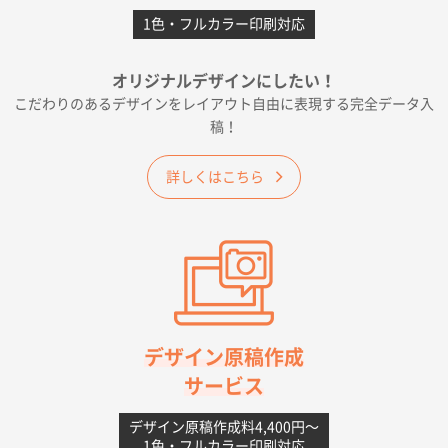
1色・フルカラー印刷対応
千葉県A社様
フレキソレジ袋 Uバッグ 35号
5000枚
オリジナルデザインにしたい！
2026年06月19日 09:41
こだわりのあるデザインをレイアウト自由に表現する完全データ入
価格 大丈夫そうな会社に見えた
稿！
大阪府のお客様
詳しくはこちら
A4フルカラークリアファイル
1000枚
2026年06月11日 14:46
前回使用して良かった。
高知県I社様
【ポリ】特別ご注文ページ
1000枚
2026年06月08日 17:38
対応の速さ、丁寧さ、提案など
デザイン原稿作成
サービス
愛媛県S社様
不織布フラットバッグ（A4縦サイズ）
1000枚
デザイン原稿作成料4,400円〜
1色・フルカラー印刷対応
2026年05月25日 15:10