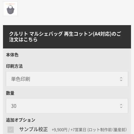
サイトメニュー
初めての方へ
クルリト マルシェバッグ 再生コットン(A4対応)のご
注文はこちら
ご注文の流れ
本体色
お見積書の作成方法
印刷方法
データ入稿ガイド
数量
再注文について
よくあるご質問
追加オプション
サンプル校正
+9,900円 / +7営業日
(ロット制作前（量産前）