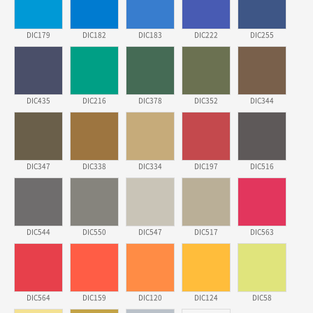
他のサイトにない商品があったから。
DIC179
DIC182
DIC183
DIC222
DIC255
埼玉県のお客様
ポリ袋 手穴A4サイズ
5000枚
2026年03月18日 14:12
安そうだった
DIC435
DIC216
DIC378
DIC352
DIC344
東京都のお客様
ワンポイントポリ袋 B4サイズ
1000枚
2026年03月17日 19:11
DIC347
DIC338
DIC334
DIC197
DIC516
実績が多そうでお安いようだったので
徳島県S社様
DIC544
DIC550
DIC547
DIC517
DIC563
ワンポイントポリ袋 A4サイズ
1000枚
2026年03月09日 08:27
金額が安いのと納期が間に合いそうなのと。
DIC564
DIC159
DIC120
DIC124
DIC58
東京都のお客様