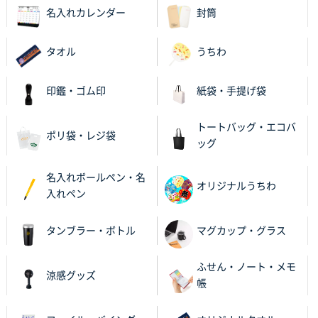
名入れカレンダー
封筒
以前発注しているので、データが残っている点が良か
ったので
タオル
うちわ
栃木県M社様
ビオトープデスクメモ100P
100枚
印鑑・ゴム印
紙袋・手提げ袋
2025年11月25日 16:41
前回同様、安心できるから
トートバッグ・エコバ
ポリ袋・レジ袋
ッグ
茨城県G社様
uni ジェットストリーム 05
300枚
名入れボールペン・名
2025年11月21日 16:39
オリジナルうちわ
入れペン
何度か注文していて、満足していたから
タンブラー・ボトル
マグカップ・グラス
神奈川県のお客様
のしメモ100P
800枚
ふせん・ノート・メモ
2025年11月18日 13:29
涼感グッズ
帳
のし文言が変更できたのと価格。