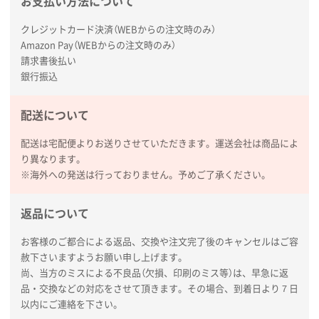
お支払い方法について
広島県(社様
タッチペン付3色+1色スリムペン（再生ABS）
500
クレジットカード決済（WEBからの注文時のみ）
枚
Amazon Pay（WEBからの注文時のみ）
2026年01月27日 13:12
請求書後払い
毎年注文しており、信頼できるから。出来上がりも満
銀行振込
足している。
配送について
熊本県S社様
ぺんてる ビクーニャフィール
1000枚
配送は宅配便よりお送りさせていただきます。運送会社は商品によ
2026年01月26日 15:45
り異なります。
印刷範囲が広かったから、取扱商品
※海外への発送は行っておりません。予めご了承ください。
新潟県R社様
返品について
ワンポイントポリ袋 A4サイズ
1000枚
2026年01月16日 10:53
お客様のご都合による返品、交換や注文完了後のキャンセルはご容
赦下さいますようお願い申し上げます。
納期が比較的短く、ロット数が豊富に選べて価格が安
尚、当方のミスによる不良品（欠損、印刷のミス等）は、早急に返
かったため
品・交換などの対応をさせて頂きます。その場合、到着日より７日
以内にご連絡を下さい。
山口県P社様