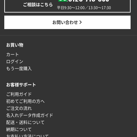
ご相談はこちら
安い
平日9:30〜12:00／13:30〜17:30
東京都M社様
お問い合わせ
ワンポイント箔押し紙袋 M横サイズ(A4対応)
100
枚
2025年12月22日 03:31
お買い物
価格と納期が希望に合ったから
カート
ログイン
神奈川県S社様
もう一度購入
ワンポイント箔押し紙袋 M横サイズ(A4対応)
500
枚
お客様サポート
2025年12月16日 10:39
ご利用ガイド
短納期対応が素晴らしい
初めてご利用の方へ
ご注文の流れ
富山県O社様
名入れデータ作成ガイド
uni ジェットストリーム 07
100枚
配送・送料について
2025年12月09日 14:04
納期について
安い、早い
お支払い方法について