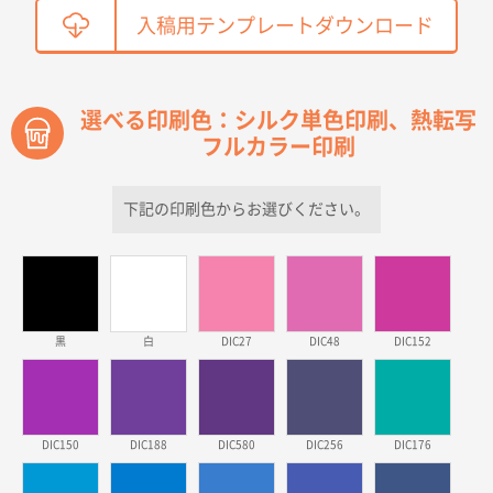
鳥取県T社様
入稿用テンプレートダウンロード
【オーダー商品】特別ご注文ページ04
2150枚
2026年03月30日 15:47
過去に当社の他の営業が注文した経緯があったため
選べる印刷色：シルク単色印刷、熱転写
フルカラー印刷
青森県D社様
ラミネート紙袋 規格S1サイズ(A5対応)
500枚
2026年03月26日 17:31
下記の印刷色からお選びください。
価格が安い
三重県S社様
スタンダードメモ100P
500枚
2026年03月23日 11:22
黒
白
DIC27
DIC48
DIC152
希望の商品、値段であった。いぜん注文したことがあ
るため、
東京都株社様
DIC150
DIC188
DIC580
DIC256
DIC176
ECOワンポイントポリ袋 A4サイズ（白）
500枚
2026年03月19日 18:57