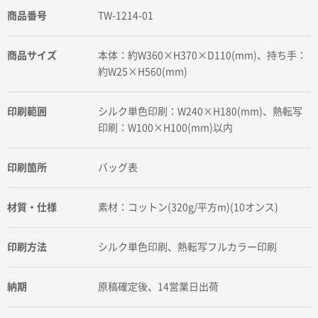
商品番号
TW-1214-01
商品サイズ
本体：約W360×H370×D110(mm)、持ち手：
約W25×H560(mm)
印刷範囲
シルク単色印刷：W240×H180(mm)、熱転写
印刷：W100×H100(mm)以内
印刷箇所
バッグ表
材質・仕様
素材：コットン(320g/平方m)(10オンス)
印刷方法
シルク単色印刷、熱転写フルカラー印刷
納期
原稿確定後、14営業日出荷