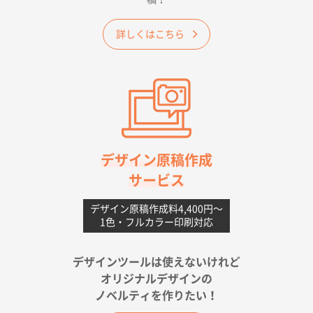
大阪府のお客様
詳しくはこちら
A4フルカラークリアファイル
1000枚
2026年06月11日 14:46
前回使用して良かった。
高知県I社様
【ポリ】特別ご注文ページ
1000枚
2026年06月08日 17:38
対応の速さ、丁寧さ、提案など
デザイン原稿作成
サービス
愛媛県S社様
不織布フラットバッグ（A4縦サイズ）
1000枚
デザイン原稿作成料4,400円〜
1色・フルカラー印刷対応
2026年05月25日 15:10
金額は当然のことですが、ネットからの注文しやすさ
が決め手です
デザインツールは使えないけれど
オリジナルデザインの
佐賀県A社様
ノベルティを作りたい！
ベーシックサコッシュ
1000枚