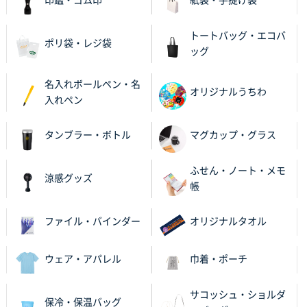
印鑑・ゴム印
紙袋・手提げ袋
2025年11月25日 16:41
前回同様、安心できるから
トートバッグ・エコバ
ポリ袋・レジ袋
ッグ
茨城県G社様
uni ジェットストリーム 05
300枚
名入れボールペン・名
2025年11月21日 16:39
オリジナルうちわ
入れペン
何度か注文していて、満足していたから
タンブラー・ボトル
マグカップ・グラス
神奈川県のお客様
のしメモ100P
800枚
ふせん・ノート・メモ
2025年11月18日 13:29
涼感グッズ
帳
のし文言が変更できたのと価格。
ファイル・バインダー
オリジナルタオル
千葉県M社様
ワンポイント箔押し紙袋 Sサイズ(A5対応)
100枚
2025年11月06日 14:57
ウェア・アパレル
巾着・ポーチ
営業ご担当者さまより、ご丁寧なサポートをいただ
き、他のネット印刷サービスよりも安心して購入まで
サコッシュ・ショルダ
保冷・保温バッグ
進められました。