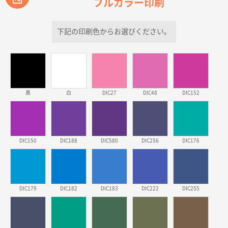
フルカラー印刷
青森県D社様
ラミネート紙袋 規格S1サイズ(A5対応)
500枚
2026年03月26日 17:31
下記の印刷色からお選びください。
価格が安い
三重県S社様
スタンダードメモ100P
500枚
2026年03月23日 11:22
黒
白
DIC27
DIC48
DIC152
希望の商品、値段であった。いぜん注文したことがあ
るため、
東京都株社様
DIC150
DIC188
DIC580
DIC256
DIC176
ECOワンポイントポリ袋 A4サイズ（白）
500枚
2026年03月19日 18:57
他のサイトにない商品があったから。
DIC179
DIC182
DIC183
DIC222
DIC255
埼玉県のお客様
ポリ袋 手穴A4サイズ
5000枚
2026年03月18日 14:12