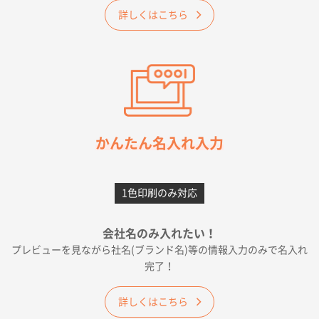
2026年05月23日 16:24
詳しくはこちら
希望の商品（今回発注分）が一番安かったため
東京都M社様
ワンポイント箔押し紙袋 M横サイズ(A4対応)
100
枚
2026年05月21日 12:56
簡単そだったら
かんたん名入れ入力
愛知県F社様
カームメタル
300枚
1色印刷のみ対応
2026年05月19日 12:05
種類の豊富さと価格
会社名のみ入れたい！
プレビューを見ながら社名(ブランド名)等の情報入力のみで名入れ
大阪府E社様
完了！
ワンポイントポリ袋 A4サイズ
1000枚
2026年04月25日 17:53
詳しくはこちら
納期が早そうだった