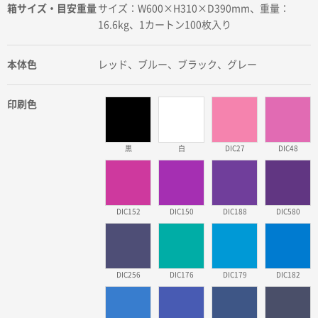
箱サイズ・目安重量
サイズ：W600×H310×D390mm、重量：
16.6kg、1カートン100枚入り
本体色
レッド、ブルー、ブラック、グレー
印刷色
黒
白
DIC27
DIC48
DIC152
DIC150
DIC188
DIC580
DIC256
DIC176
DIC179
DIC182