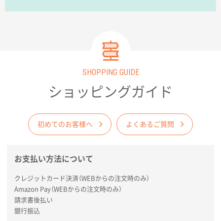
コップの形
愛知県株社様
厚手コットンA4フラットトート ナチュラル
600
枚
2026年02月03日 18:12
SHOPPING GUIDE
商品がよさそうだったから
ショッピングガイド
東京都N社様
コットンバッグM(B4対応)
200枚
2026年01月29日 11:46
初めてのお客様へ
よくあるご質問
商品情報の正確な記載、スムーズなシステム対応
お支払い方法について
広島県(社様
タッチペン付3色+1色スリムペン（再生ABS）
500
クレジットカード決済（WEBからの注文時のみ）
枚
Amazon Pay（WEBからの注文時のみ）
2026年01月27日 13:12
請求書後払い
毎年注文しており、信頼できるから。出来上がりも満
銀行振込
足している。