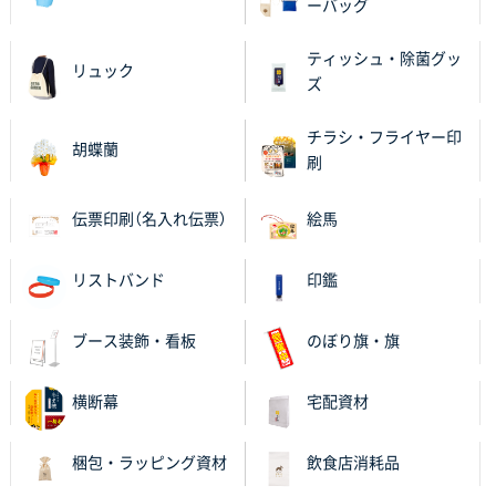
ーバッグ
大阪府V社様
ティッシュ・除菌グッ
リュック
【ポリ袋】特別ご注文ページ
3000枚
ズ
2025年11月06日 14:21
昨年利用した時に、納期と金額面でかなり業者さんを
チラシ・フライヤー印
胡蝶蘭
比較して決めさせていただきました。 昨年注文分も、
刷
納期がギリギリだったにも関わらず、丁寧に対応して
頂きました。 今回も無理を言っておりますが、丁寧な
伝票印刷（名入れ伝票）
絵馬
対応を頂いており助かっております。
リストバンド
印鑑
和歌山県S社様
レギュラーのぼり（W600mm×H1800mm）
4枚
2025年11月05日 11:13
ブース装飾・看板
のぼり旗・旗
紹介されたから
横断幕
宅配資材
大分県Y社様
不織布スクエアトート(A4サイズ)
300枚
梱包・ラッピング資材
飲食店消耗品
2025年10月28日 17:10