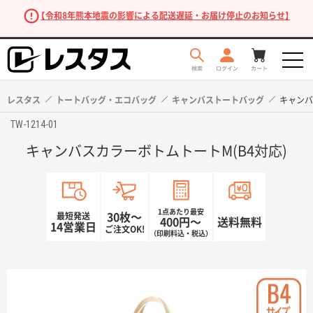
【令和8年熊本地震の影響による配送遅延・お届け停止のお知らせ】
レスタス
トートバッグ・エコバッグ
キャンバストートバッグ
キャンバ
TW-1214-01
キャンバスカラーボトムトートM(B4対応)
1点あたり最安
最短発送
30枚〜
400円〜
送料無料
14営業日
ご注文OK!
（印刷料込・税込）
商品を探す