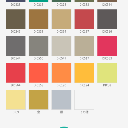
安そうだった
DIC435
DIC216
DIC378
DIC352
DIC344
東京都のお客様
ワンポイントポリ袋 B4サイズ
1000枚
2026年03月17日 19:11
DIC347
DIC338
DIC334
DIC197
DIC516
実績が多そうでお安いようだったので
徳島県S社様
DIC544
DIC550
DIC547
DIC517
DIC563
ワンポイントポリ袋 A4サイズ
1000枚
2026年03月09日 08:27
金額が安いのと納期が間に合いそうなのと。
DIC564
DIC159
DIC120
DIC124
DIC58
東京都のお客様
ラミネート紙袋 規格L1サイズ(A4対応)
1000枚
2026年02月26日 15:33
見積りの仕方が明確だったから
DIC9
金
銀
その他
東京都D社様