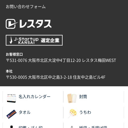
お問い合わせフォーム
兵庫県のお客様
スタンダードメモ100P
100枚
2025年12月02日 23:00
ロゴが入れられること
大阪府E社様
ECOワンポイントポリ袋 A4サイズ（白）
1000枚
お客様窓口
2025年11月28日 15:13
〒531-0076 大阪市北区大淀中4丁目12-20 レスタス梅田WEST
他部署のスタッフからの指示
本社
兵庫県S社様
〒530-0005 大阪市北区中之島3-2-18 住友中之島ビル4F
A4箔押し名入れクリアファイル
300枚
2025年11月27日 10:45
名入れカレンダー
封筒
以前発注しているので、データが残っている点が良か
ったので
タオル
うちわ
栃木県M社様
ビオトープデスクメモ100P
100枚