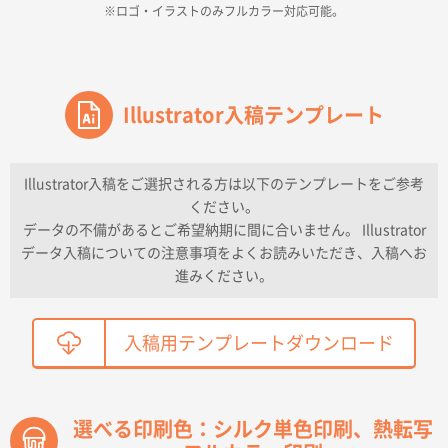
※ロゴ・イラストのみフルカラー対応可能。
2026年04月16日 14:31
価格と納期
東京都のお客様
ワンポイントポリ袋 A4サイズ
Illustrator入稿テンプレート
1000枚
2026年04月16日 11:41
納期が早い
Illustrator入稿をご選択される方は以下のテンプレートをご参考
ください。
東京都K社様
データの不備があるとご希望納期に間に合いません。 Illustrator
ワンポイントポリ袋 A4サイズ
300枚
データ入稿についての注意事項をよくお読みいただき、入稿へお
2026年04月01日 16:32
進みください。
こちらの需要にあったので
鳥取県T社様
入稿用テンプレートダウンロード
【オーダー商品】特別ご注文ページ04
2150枚
2026年03月30日 15:47
過去に当社の他の営業が注文した経緯があったため
選べる印刷色：シルク単色印刷、熱転写