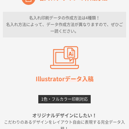
チケットホルダー ダブルポケット
1000枚
2026年07月13日 10:50
名入れ印刷データの作成方法は4種類！
上記のとおりです。
名入れ方法によって、データ作成方法が異なりますので、ぜひご
一読ください。
愛知県I社様
【オーダー商品】特別ご注文ページ04
3000枚
2026年07月03日 09:23
柳さんの対応が素晴らしかった。
千葉県A社様
フレキソレジ袋 Uバッグ 35号
5000枚
Illustratorデータ入稿
2026年06月28日 15:14
前回購入したので
1色・フルカラー印刷対応
千葉県A社様
フレキソレジ袋 Uバッグ 35号
5000枚
オリジナルデザインにしたい！
2026年06月19日 09:41
こだわりのあるデザインをレイアウト自由に表現する完全データ入
価格 大丈夫そうな会社に見えた
稿！