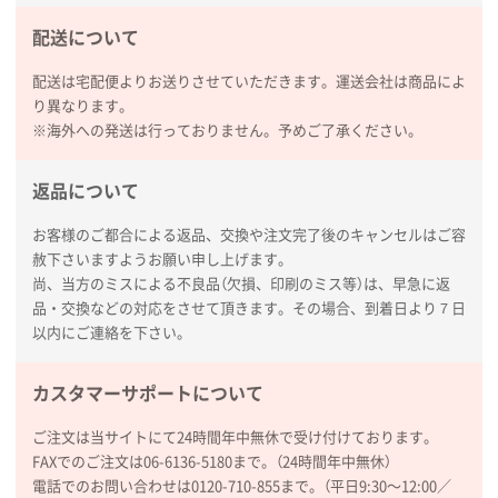
配送について
熊本県S社様
ぺんてる ビクーニャフィール
1000枚
配送は宅配便よりお送りさせていただきます。運送会社は商品によ
2026年01月26日 15:45
り異なります。
印刷範囲が広かったから、取扱商品
※海外への発送は行っておりません。予めご了承ください。
新潟県R社様
返品について
ワンポイントポリ袋 A4サイズ
1000枚
2026年01月16日 10:53
お客様のご都合による返品、交換や注文完了後のキャンセルはご容
赦下さいますようお願い申し上げます。
納期が比較的短く、ロット数が豊富に選べて価格が安
尚、当方のミスによる不良品（欠損、印刷のミス等）は、早急に返
かったため
品・交換などの対応をさせて頂きます。その場合、到着日より７日
以内にご連絡を下さい。
山口県P社様
【トートバッグ・エコバッグ】特別ご注文ページ
カスタマーサポートについて
③
1枚
2026年01月09日 13:48
ご注文は当サイトにて24時間年中無休で受け付けております。
希望の商品の取り扱いがあったので
FAXでのご注文は06-6136-5180まで。（24時間年中無休）
電話でのお問い合わせは0120-710-855まで。（平日9:30〜12:00／