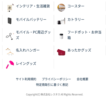
バリエーション
インテリア・生活雑貨
コースター
岡山県K社様
ワンポイントポリ袋 A4サイズ
1000枚
モバイルバッテリー
カトラリー
2025年10月28日 09:06
サイトが見やすい
モバイル・PC周辺グッ
フードポット・お弁当
ズ
箱
東京都N社様
ワンポイントポリ袋 A4サイズ
700枚
名入れハンガー
あったかグッズ
2025年10月16日 11:34
サイト構成が解りやすかったから
レイングッズ
東京都J社様
ブックメモ付箋
200枚
サイト利用規約
プライバシーポリシー
会社概要
2025年10月16日 10:30
特定商取引に基づく表記
丁度良いものがあったので
Copyright(C) 株式会社レスタス All Rights Reserved.
群馬県K社様
ポリ袋 手穴B4サイズ
1000枚