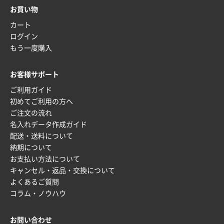
2025年12月22日 03:31
お買い物
価格と納期が希望に合ったから
カート
ログイン
神奈川県S社様
もう一度購入
ワンポイント箔押し紙袋 M横サイズ(A4対応)
500
枚
お客様サポート
2025年12月16日 10:39
ご利用ガイド
短納期対応が素晴らしい
初めてご利用の方へ
ご注文の流れ
富山県O社様
名入れデータ作成ガイド
uni ジェットストリーム 07
100枚
配送・送料について
2025年12月09日 14:04
納期について
安い、早い
お支払い方法について
キャンセル・返品・交換について
埼玉県G社様
よくあるご質問
ラミネート紙袋 規格L4サイズ(B4対応)
1000枚
コラム・ノウハウ
2025年12月04日 17:34
値段が安かった。
お問い合わせ