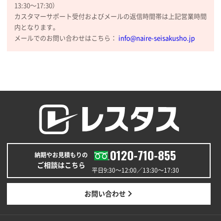
大阪府のお客様
13:30〜17:30）
厚手コットンマチ付トートL ナチュラル(A4対応)
カスタマーサポート受付およびメールの返信時間帯は上記営業時間
200枚
内となります。
2025年12月25日 13:33
メールでのお問い合わせはこちら：
info@naire-seisakusho.jp
いつもきちんとしてる。
福島県W社様
A4バインダー(2ツ折)
300枚
2025年12月24日 14:43
以前の注文も含め価格と品質
青森県K社様
ワンポイントポリ袋 A4サイズ
1000枚
0120-710-855
納期やお見積もりの
2025年12月24日 13:22
ご相談はこちら
安い
平日9:30〜12:00／13:30〜17:30
東京都M社様
お問い合わせ
ワンポイント箔押し紙袋 M横サイズ(A4対応)
100
枚