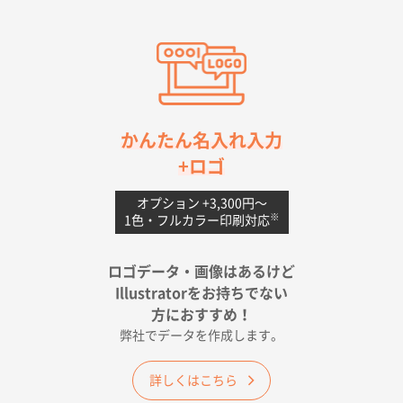
愛知県S社様
ワンポイントポリ袋 A4サイズ(黒)
1000枚
2026年04月20日 14:28
お値打ちだったので
茨城県G社様
かんたん名入れ入力
uni ジェットストリーム 05
300枚
+ロゴ
2026年04月18日 16:40
値段と注文のしやすさ
オプション +3,300円〜
※
1色・フルカラー印刷対応
宮崎県Y社様
ポリ袋 手穴A4サイズ
5000枚
ロゴデータ・画像はあるけど
2026年04月17日 09:28
Illustratorをお持ちでない
印刷色が豊富であったため
方におすすめ！
弊社でデータを作成します。
和歌山県H社様
ECO OPPワンポイントポリ袋 A4サイズ（透明）
詳しくはこちら
500枚