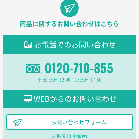
【オーダー商品】特別ご注文ページ04
1000枚
2026年02月17日 12:18
柔軟かつスピーディーに対応してくれたため
商品に関するお問い合わせはこちら
東京都のお客様
ラミネート紙袋 規格L1サイズ(A4対応)
1000枚
お電話でのお問い合わせ
2026年02月16日 14:47
分かりやすく、予算に近かったため
0120-710-855
大阪府F社様
【オーダー商品】特別ご注文ページ04
1枚
平日9:30〜12:00／13:30〜17:30
2026年02月13日 22:10
レスタスさんでは以前、自社封筒を製作していただき
ました早く、安く、丁寧につくられているので安心し
WEBからのお問い合わせ
てお願いできます。
長野県R社様
お問い合わせフォーム
陶器マグストレートラウンドリップ
100枚
2026年02月09日 14:27
24時間 (年中無休)