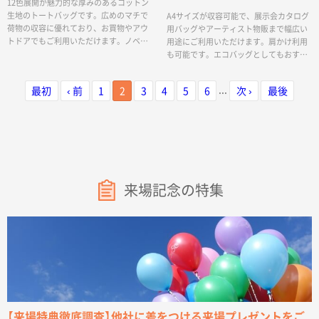
12色展開が魅力的な厚みのあるコットン
生地のトートバッグです。広めのマチで
A4サイズが収容可能で、展示会カタログ
荷物の収容に優れており、お買物やアウ
用バッグやアーティスト物販まで幅広い
トドアでもご利用いただけます。ノベル
用途にご利用いただけます。肩かけ利用
ティや物販商品としての需要もあり、日
も可能です。エコバッグとしてもおすす
用使いのカジュアルバッグからお買い物
めです。シーチングバッグは中が多少透
の際のエコバッグとしてもおすすめで
けますが、手触りがよく、最薄（4オンス
...
最初
‹ 前
1
2
3
4
5
6
次 ›
最後
す。加工も単色からフルカラーまで対応
程度）ならではの柔らかさが特徴です。印
しており、お好みのデザインでオリジナ
刷方法も単色からフルカラー印刷まで対
ルトートバッグを作成出来ます。
応しており、お好みのデザインでオリジ
ナルトートバッグを作成出来ます。
来場記念の特集
【来場特典徹底調査】他社に差をつける来場プレゼントをご