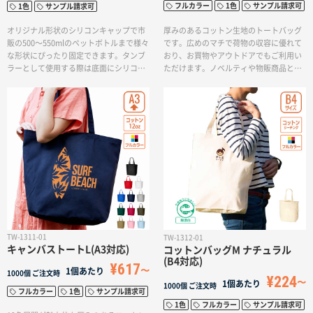
フルカラー
1色
サンプル請求可
1色
サンプル請求可
厚みのあるコットン生地のトートバッグ
オリジナル形状のシリコンキャップで市
です。広めのマチで荷物の収容に優れて
販の500〜550mlのペットボトルまで様々
おり、お買物やアウトドアでもご利用い
な形状にぴったり固定できます。タンブ
ただけます。ノベルティや物販商品とし
ラーとして使用する際は底面にシリコン
ての需要もあり、日用使いのカジュアル
を取り付けて滑り止めとしてお使いくだ
バッグからお買い物の際のエコバッグと
さい。夏は冷たいペットボトルをホール
してもおすすめです。印刷方法も単色か
ド、また直飲みでもサーモタンブラーと
らフルカラー印刷まで対応しており、お
してもお使いいただけます。冬は温かい
好みのデザインでオリジナルトートバッ
飲み物入れて直飲みタンブラーとしてお
グを作成出来ます。
使いください。ボディはザラっとしたシ
ボ塗装を施している為、持っても滑りに
くい仕様です。ステンレス真空2層なので
結露しないため水滴でバッグや机を濡ら
す心配なくご使用いただけます。広範囲
の回転シルク印刷が可能です。イラスト
やロゴの印刷も映えるので食品業界のノ
ベルティや、アウトドアグッズの物販な
TW-1311-01
TW-1312-01
どにおすすめです。
キャンバストートL(A3対応)
コットンバッグM ナチュラル
(B4対応)
¥617
1個あたり
1000個
ご注文時
¥224
1個あたり
1000個
ご注文時
フルカラー
1色
サンプル請求可
1色
フルカラー
サンプル請求可