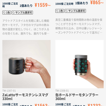
¥865
1個あたり
¥1559
1000個
ご注文
1000個
ご注文時
1個あたり
時
1色
サンプル請求可
1色
サンプル請求可
真空二重構造で長時間飲み物の温度を保
アウトドアスタイルを気軽に楽しむ機能
つことができるサーモステンレスマグ。
的サーモマグ。フタ付のマグは中の飲み
朝晩は冷え込み、日中は暑いレジャーシ
物の温度が変化しづらく、ほこりが入る
ーズンやアウトドアイベントで温冷どち
のを防ぐため、屋外でも、屋内でも使え
らでも活躍します！温冷どちらも使える
るアイテムです。サーモタイプなので温
ので季節を問わずオールシーズン便利に
冷両方、飲み物の温度を長時間キープす
ご利用頂けます。シンプルなデザインで
ることができます。長く使えて御礼品や
性別や、シーンを選ばず使っていただき
販売グッズにも喜ばれるアイテムです。
やすいデザインです。蓋がなく、凹凸が
イベントのオリジナルグッズや、スポー
少ないデザインのため、保存もかさばら
ツチームのグッズにぴったりです。
ずに快適です。
TW-1307-01
TW-1308-01
ZaLattoサーモステンレスマグ
缶ホールドサーモタンブラー
330ml
360ml
¥1563
¥1232
1000個
ご注文
1000個
ご注文