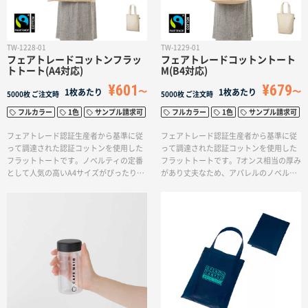
てノベルティをお作りされる方にぴった
りな商品です。
TW-1228-01
TW-1229-01
フェアトレードコットンフラッ
フェアトレードコットントート
トトート(A4対応)
M(B4対応)
¥601
¥679
1枚あたり
1枚あたり
5000枚
ご注文時
5000枚
ご注文時
フルカラー
1色
サンプル請求可
フルカラー
1色
サンプル請求可
フェアトレード認証生産者から基準に従
フェアトレード認証生産者から基準に従
って調達された認証コットンを使用した
って調達された認証コットンを使用した
フラットトートです。ノベルティの定番
フラットトートです。7オンス相当の厚み
として人気の高いA4サイズがぴったり入
があり丈夫なため、アパレルのノベルテ
るマチなしのバッグですので、展示会の
ィや展示会でのカタログ入れ、お買い物
カタログやショップの購入特典、ブラン
バッグなど幅広くご使用していただけま
ドブックの配布、オーガニックショップ
す。国際フェアトレード認証ラベル付き
のバッグとしてなど、幅広い用途でご利
のアイテムとなっており、SDGsやサステ
用いただけます。国際フェアトレード認
ィナブルへの取り組みで企業価値を高め
証ラベル付きのアイテムとなっており、
られます。
SDGsやサスティナブルへの取り組みで企
業価値を高められます。