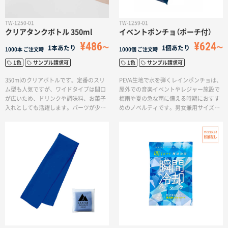
TW-1250-01
TW-1259-01
クリアタンクボトル 350ml
イベントポンチョ（ポーチ付）
¥486
¥624
1本あたり
1個あたり
1000本
ご注文時
1000個
ご注文時
1色
サンプル請求可
1色
サンプル請求可
350mlのクリアボトルです。定番のスリ
PEVA生地で水を弾くレインポンチョは、
ム型も人気ですが、ワイドタイプは間口
屋外での音楽イベントやレジャー施設で
が広いため、ドリンクや調味料、お菓子
梅雨や夏の急な雨に備える時期におすす
入れとしても活躍します。パーツが少な
めのノベルティです。男女兼用サイズで
いので、お手入れも簡単。飲み口には氷
フード付きのため、雨が強くなってきた
やフルーツがこぼれないよう飲みやすい
際に顔や体への水滴を軽減できます。使
ストッパー付きです。側面にぐるっとオ
用後は、雨に濡れたポンチョをポーチに
リジナルデザインを入れられるため、お
入れられるため、水濡れの心配がありま
しゃれなドリンクホルダーとしてノベル
せん。
ティやグッズ販売品に人気です。ジムの
入会特典や店舗のオリジナルグッズにお
すすめです。