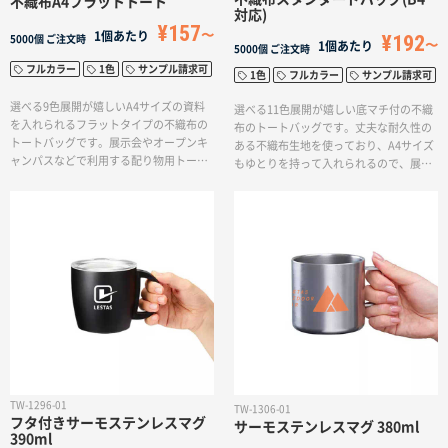
不織布A4フラットトート
対応)
¥157
1個あたり
¥192
5000個
ご注文時
1個あたり
5000個
ご注文時
フルカラー
1色
サンプル請求可
1色
フルカラー
サンプル請求可
選べる9色展開が嬉しいA4サイズの資料
選べる11色展開が嬉しい底マチ付の不織
を入れられるフラットタイプの不織布の
布のトートバッグです。丈夫な耐久性の
トートバッグです。展示会やオープンキ
ある不織布生地を使っており、A4サイズ
ャンパスなどで利用する配り物用トート
もゆとりを持って入れられるので、展示
におすすめです。印刷方法も単色からフ
会などの配り物トートやアパレル用ショ
ルカラー印刷まで対応しており、ブラン
ッパーなど幅広い場面で活躍していま
ドカラーを選んでお好みのロゴデザイン
す。また、レンタル用品の貸し出しバッ
を入れれば、オリジナルトートバッグの
グにもぴったりです。印刷方法も単色か
完成です。パンフレットやカタログを入
らフルカラー印刷まで対応しており、ブ
れてお渡ししても、大丈夫な耐久性のあ
ランドカラーを選んでお好みのロゴデザ
る不織布生地を使っています。イベント
インを入れれば、オリジナルトートバッ
会場に持っていく時も軽量でかさばりま
グの完成です。パンフレットやカタログ
せん。
など少し重い荷物を入れてお渡しして
も、ハンドルが長く肩掛けができるた
め、持ち運びやすくなっています。
TW-1296-01
TW-1306-01
フタ付きサーモステンレスマグ
サーモステンレスマグ 380ml
390ml