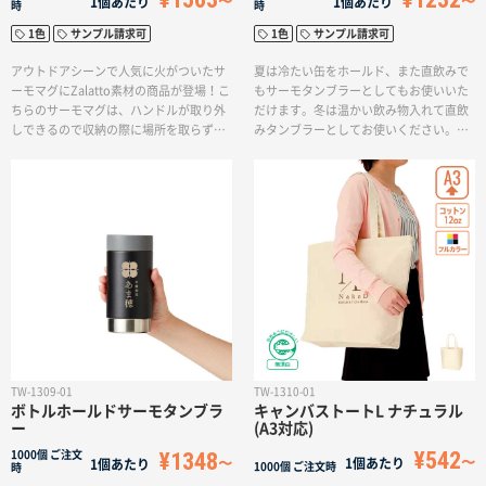
1個あたり
1個あたり
時
時
1色
サンプル請求可
1色
サンプル請求可
アウトドアシーンで人気に火がついたサ
夏は冷たい缶をホールド、また直飲みで
ーモマグにZalatto素材の商品が登場！こ
もサーモタンブラーとしてもお使いいた
ちらのサーモマグは、ハンドルが取り外
だけます。冬は温かい飲み物入れて直飲
しできるので収納の際に場所を取らず、
みタンブラーとしてお使いください。オ
持ち運びに便利な商品となっておりま
リジナル形状のシリコンキャップで市販
す。アウトドアシーンだけでなく、普段
の350mlの缶をぴったり固定できます。
も使いやすいおしゃれなデザインのサー
タンブラーとして使用する際は底面にシ
モマグはアパレルブランドのノベルティ
リコンを取り付けて滑り止めとしてお使
やライブの物販品として幅広く活躍する
いください。ボディはザラっとしたシボ
アイテムです。回転シルク印刷で広い範
塗装を施している為、持っても滑りにく
囲に名入れができるのもおすすめのポイ
い仕様です。ステンレス真空2層なので結
ントです。
露しないため水滴でバッグや机を濡らす
心配なくご使用いただけます。広範囲の
回転シルク印刷が可能です。イラストや
ロゴの印刷も映えるので食品業界のノベ
ルティや、アウトドアグッズの物販など
におすすめです。
TW-1309-01
TW-1310-01
ボトルホールドサーモタンブラ
キャンバストートL ナチュラル
ー
(A3対応)
¥542
¥1348
1000個
ご注文
1個あたり
1個あたり
1000個
ご注文時
時