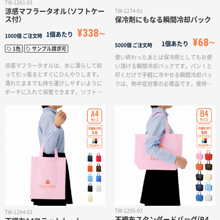
TW-1261-01
涼感マフラータオル（ソフトケー
TW-1274-01
ス付）
保冷剤にもなる瞬間冷却パック
¥338
1個あたり
1000個
ご注文時
¥68
1個あたり
5000個
ご注文時
1色
サンプル請求可
使い終わったあとは保冷剤としてもお使
涼感マフラータオルは、水に濡らして絞
い頂ける瞬間冷却パックです。パン！と
って引っ張るとすぐにひんやりします。
叩くだけで手軽に冷やせる瞬間冷却パッ
濡れたままでも持ち運びしやすいように
クは、熱中症対策の必需品です。使用後
ポーチに入れて保管できます。ソフトケ
は凍らせることで保冷剤としてお使い頂
ースに単色のデザインを入れることがで
けるので、長くお使い頂けるアイテムと
きるため、屋外イベントでのグッズ販売
なっております。名入れなしですぐに届
にぴったりです！水に濡らすだけで熱中
くため、営業まわりの粗品やイベントの
症対策にもなりますので、暑い中で働く
配布やスポーツクラブの備品などにおす
方が多い建設業や製造業の方に向けたキ
すめの商品です。
ャンペーンノベルティとしてお配りする
と喜ばれます。
TW-1295-01
TW-1294-01
不織布スタンダードバッグ(B4