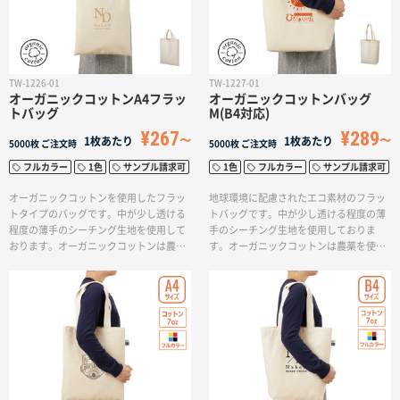
名入れグループサイト
境に配慮されたテキスタイル生地となり
ます。ゴムバンドが付いているので、く
るくるとたたんでコンパクトに持ち歩く
ことができます。バッグの容量も十分な
ので、ランチタイムの持ち歩きや、お買
TW-1226-01
TW-1227-01
いものバッグとしても使いやすいサイズ
オーガニックコットンA4フラッ
オーガニックコットンバッグ
です。しっとりなめらかな触り心地の生
トバッグ
M(B4対応)
地はシワになりにくく、洗濯もできま
¥267
¥289
1枚あたり
す。カラーはナチュラルでベーシックな4
1枚あたり
5000枚
ご注文時
5000枚
ご注文時
色展開です。
フルカラー
1色
サンプル請求可
1色
フルカラー
サンプル請求可
オーガニックコットンを使用したフラッ
地球環境に配慮されたエコ素材のフラッ
トタイプのバッグです。中が少し透ける
トバッグです。中が少し透ける程度の薄
程度の薄手のシーチング生地を使用して
手のシーチング生地を使用しておりま
おります。オーガニックコットンは農薬
す。オーガニックコットンは農薬を使用
を使用せずに作られており、地球環境に
せずに作られており、地球環境に配慮さ
配慮されたエコな素材となっておりま
れたエコな素材となっております。肩掛
す。ノベルティの定番として人気の高い
けができ、A4サイズが収納可能なマチ付
A4サイズがぴったり入るマチなしのバッ
のバッグは、アパレルのノベルティや展
グですので、展示会のカタログやショッ
示会でのカタログ入れなど幅広い業界に
プの購入特典、ブランドブックの配布、
ご利用いただけます。企業やブランドの
オーガニックショップのバッグとしてな
イメージアップを兼ねてノベルティをお
ど、幅広い用途でご利用いただけます。
作りされる方にぴったりな商品です。
企業やブランドのイメージアップを兼ね