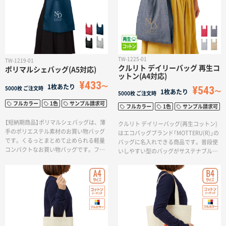
サイトメニュー
初めての方へ
TW-1225-01
TW-1219-01
クルリト デイリーバッグ 再生コ
ご注文の流れ
ポリマルシェバッグ(A5対応)
ットン(A4対応)
¥433
1枚あたり
¥543
5000枚
ご注文時
1枚あたり
5000枚
ご注文時
お見積書の作成方法
フルカラー
1色
サンプル請求可
フルカラー
1色
サンプル請求可
【短納期商品】ポリマルシェバッグは、薄
クルリト デイリーバッグ(再生コットン)
手のポリエステル素材のお買い物バッグ
はエコバッグブランド「MOTTERU(R)」の
データ入稿ガイド
です。くるっとまとめて止められる軽量
バッグに名入れできる商品です。普段使
コンパクトなお買い物バッグです。フル
いしやすい型のバッグがサステナブルな
カラー印刷対応なので、ロゴ以外にもオ
テキスタイルで新登場！再生コットンは
再注文について
リジナルノベルティにおすすめです。デ
Tシャツなどの縫製品を生産する工程で
ザインの確定から約2週間でお届けいたし
出た本来廃棄となる生地の端切れ等を集
ます。
め、特殊な加工により再び生地として生
まれ変わった素材です。生産工程で染色
よくあるご質問
を行っていないため、個々により風合い
が変わりますが、自然の風合いを生かし
たお洒落なエコバッグになりました。環