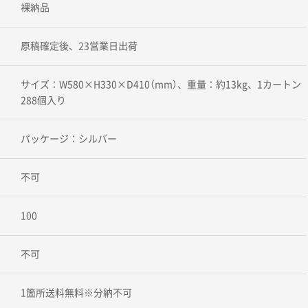
裸納品
原稿確定後、23営業日出荷
サイズ：W580×H330×D410（mm）、重量：約13kg、1カートン
288個入り
パッケージ：シルバー
不可
100
不可
1箇所送料無料※分納不可