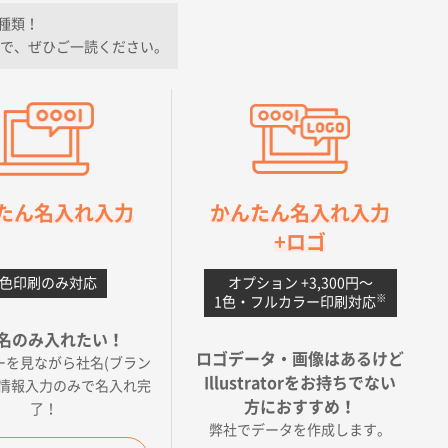
種類！
で、ぜひご一読ください。
たん名入れ入力
かんたん名入れ入力
+ロゴ
1色印刷のみ対応
オプション +3,300円〜
※
1色・フルカラー印刷対応
名のみ入れたい！
ロゴデータ・画像はあるけど
ーを見ながら社名(ブラン
Illustratorをお持ちでない
の情報入力のみで名入れ完
方におすすめ！
了！
弊社でデータを作成します。