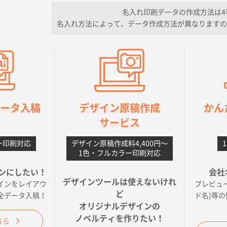
ので
名入れ印刷データの作成方法は4
名入れ方法によって、データ作成方法が異なりますの
フレキソレジ袋 Uバッグ 35号
5000枚
2026年06月19日 09:41
そうな会社に見えた
様
A4フルカラークリアファイル
1000枚
2026年06月11日 14:46
良かった。
orデータ入稿
デザイン原稿作成
かん
【ポリ】特別ご注文ページ
1000枚
2026年06月08日 17:38
サービス
丁寧さ、提案など
ー印刷対応
デザイン原稿作成料4,400円〜
不織布フラットバッグ（A4縦サイズ）
1000枚
2026年05月25日 15:10
1色・フルカラー印刷対応
ことですが、ネットからの注文しやすさが決め手です
ンにしたい！
会社
デザインツールは使えないけれ
インをレイアウ
プレビュ
ベーシックサコッシュ
1000枚
2026年05月23日 16:24
ど
全データ入稿！
ド名)等
今回発注分）が一番安かったため
オリジナルデザインの
ノベルティを作りたい！
ちら