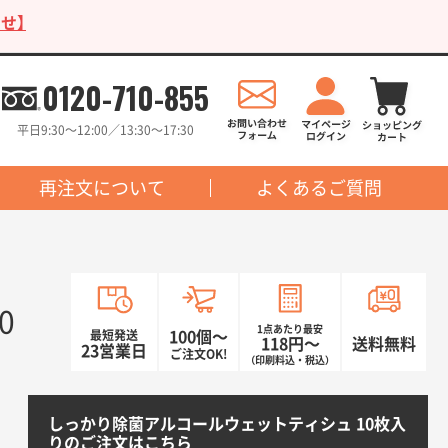
せ】
0120-710-855
平日9:30〜12:00／13:30〜17:30
再注文について
よくあるご質問
0
1点あたり最安
最短発送
100個〜
118円〜
送料無料
23営業日
ご注文OK!
（印刷料込・税込）
しっかり除菌アルコールウェットティシュ 10枚入
りのご注文はこちら