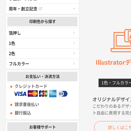
前回購入した
周年・創立記念
千葉県A社様
印刷色から探す
価格 大丈夫
箔押し
大阪府のお客
1色
前回使用して
2色
Illustrat
フルカラー
高知県I社様
対応の速さ、
お支払い・決済方法
1色・フルカラ
クレジットカード
愛媛県S社様
金額は当然の
オリジナルデザイ
請求書後払い
こだわりのあるデザ
佐賀県A社様
ト自由に表現する完
銀行振込
希望の商品（
お客様サポート
詳しくはこ