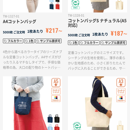
TW-1328-01
TW-1327-01
コットンバッグS ナチュラル(A5
A4コットンバッグ
対応)
¥217
1枚あたり
¥187
5000枚
ご注文時
1枚あたり
5000枚
ご注文時
フルカラー
1色
サンプル請求可
1色
フルカラー
サンプル請求可
4色から選べるカラータイプのリーズナブ
定番コットンバッグのミニサイズです。
ルな定番コットンバッグ。A4サイズがぴ
シーチングの生地を使用し、薄手の柔ら
ったり入るマチなしタイプで、手頃な価
かい生地感のため、小さく折りたたんで
格帯の為、大口の配り物のトートバッグ
バッグに入れることができるため、サブ
やエコバッグとしてもおすすめです。A4
バッグとしてデイリーユースで活躍しま
サイズの書類やカタログ、展示会の冊子
す。また印刷方法も単色からフルカラー
入れやアーティスト物販など幅広い用途
印刷まで対応しており、お好みのデザイ
でご利用いただけます。また印刷方法も
ンでオリジナルトートバッグをリーズナ
単色からフルカラー印刷まで対応してお
ブルに作成出来ます。
り、お好みのデザインでオリジナルトー
トバッグをリーズナブルに作成出来ま
す。