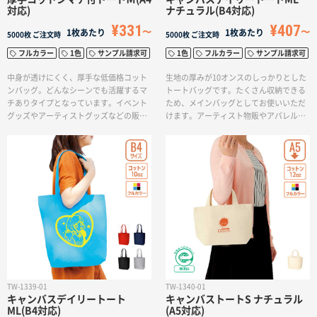
対応)
ナチュラル(B4対応)
¥331
¥407
1枚あたり
1枚あたり
5000枚
ご注文時
5000枚
ご注文時
フルカラー
1色
サンプル請求可
1色
フルカラー
サンプル請求可
中身が透けにくく、厚手な低価格コット
生地の厚みが10オンスのしっかりとした
ンバッグ。どんなシーンでも活躍するマ
トートバッグです。たくさん収納できる
チありタイプとなっています。イベント
ため、メインバッグとしてお使いいただ
グッズやアーティストグッズなどの販売
けます。アーティスト物販やアパレルの
用としてもご利用いただけます。印刷方
お買い物バッグなど、ご用途に応じて使
法も単色からフルカラー印刷まで対応し
い分けられるマルチなトートバッグで
ており、お好みのデザインでオリジナル
す。印刷方法も単色からフルカラー印刷
トートバッグを作成出来ます。
まで対応しており、お好みのデザインで
オリジナルトートバッグを作成出来ま
す。
TW-1339-01
TW-1340-01
キャンバスデイリートート
キャンバストートS ナチュラル
ML(B4対応)
(A5対応)