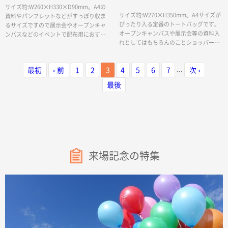
サイズ約:W260×H330×D90mm。A4の
サイズ約:W270×H350mm。A4サイズが
資料やパンフレットなどがすっぽり収ま
ぴったり入る定番のトートバッグです。
るサイズですので展示会やオープンキャ
オープンキャンパスや展示会等の資料入
ンパスなどのイベントで配布用におすす
れとしてはもちろんのことショッパーに
めのトートバッグです。生地が厚めで高
もぴったりなトートバッグです。 若干透
級感もでます。
け感があります。ネイビー、ブラウンは
...
最初
‹ 前
1
2
3
4
5
6
7
次 ›
中が透けにくいカラーです。
最後
来場記念の特集