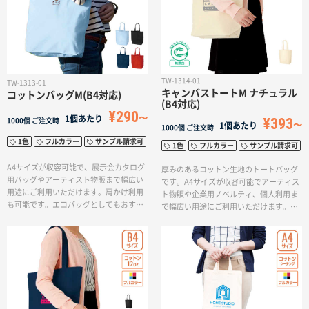
サイトメニュー
初めての方へ
TW-1314-01
TW-1313-01
キャンバストートM ナチュラル
ご注文の流れ
コットンバッグM(B4対応)
(B4対応)
¥290
1個あたり
¥393
1000個
ご注文時
1個あたり
1000個
ご注文時
お見積書の作成方法
1色
フルカラー
サンプル請求可
1色
フルカラー
サンプル請求可
A4サイズが収容可能で、展示会カタログ
厚みのあるコットン生地のトートバッグ
用バッグやアーティスト物販まで幅広い
です。A4サイズが収容可能でアーティス
データ入稿ガイド
用途にご利用いただけます。肩かけ利用
ト物販や企業用ノベルティ、個人利用ま
も可能です。エコバッグとしてもおすす
で幅広い用途にご利用いただけます。肩
めです。シーチングバッグは中が多少透
かけ利用も可能です。エコバッグとして
再注文について
けますが、手触りがよく、最薄（4オンス
もおすすめです。印刷方法も単色からフ
程度）ならではの柔らかさが特徴です。印
ルカラー印刷まで対応しており、お好み
刷方法も単色からフルカラー印刷まで対
のデザインでオリジナルトートバッグを
応しており、お好みのデザインでオリジ
作成出来ます。
よくあるご質問
ナルトートバッグを作成出来ます。