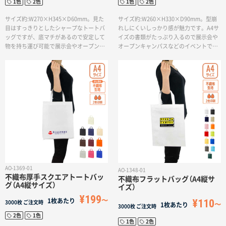
1色
2色
1色
2色
サイズ約:W270×H345×D60mm。見た
サイズ約:W260×H330×D90mm。型崩
目はすっきりとしたシャープなトートバ
れしにくいしっかり感が魅力です。A4サ
ッグですが、底マチがあるので安定して
イズの書類がたっぷり入るので展示会や
物を持ち運び可能で展示会やオープンキ
オープンキャンパスなどのイベントで、
ャンパスなどのイベントで、資料入れに
資料入れにおすすめのバッグです。
おすすめのバッグです。
AO-1369-01
AO-1348-01
不織布厚手スクエアトートバッ
不織布フラットバッグ（A4縦サ
グ（A4縦サイズ）
イズ）
¥199
¥110
1枚あたり
3000枚
ご注文時
1枚あたり
3000枚
ご注文時
2色
1色
1色
2色