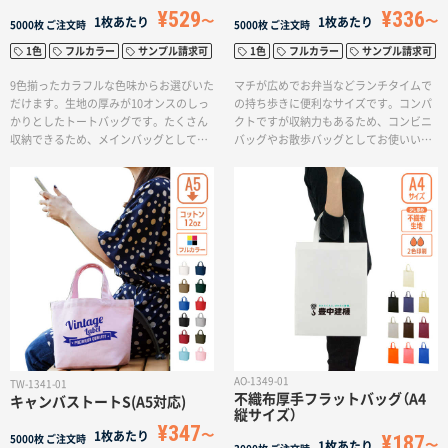
¥529
¥336
1枚あたり
1枚あたり
5000枚
ご注文時
5000枚
ご注文時
1色
フルカラー
サンプル請求可
1色
フルカラー
サンプル請求可
9色揃ったカラフルな色味からお選びいた
マチが広めでお弁当などランチタイムで
だけます。生地の厚みが10オンスのしっ
の持ち歩きに便利なサイズです。コンパ
かりとしたトートバッグです。たくさん
クトですが収納力もあるため、コンビニ
収納できるため、メインバッグとしてお
バッグやお散歩バッグとしてお使いいた
使いいただけます。アーティスト物販や
だけます。印刷方法も単色からフルカラ
アパレルのお買い物バッグなど、ご用途
ー印刷まで対応しており、お好みのデザ
に応じて使い分けられるマルチなトート
インでオリジナルトートバッグを作成出
バッグです。印刷方法も単色からフルカ
来ます。
ラー印刷まで対応しており、お好みのデ
ザインでオリジナルトートバッグを作成
出来ます。
AO-1349-01
TW-1341-01
不織布厚手フラットバッグ（A4
キャンバストートS(A5対応)
縦サイズ）
¥347
1枚あたり
¥187
5000枚
ご注文時
1枚あたり