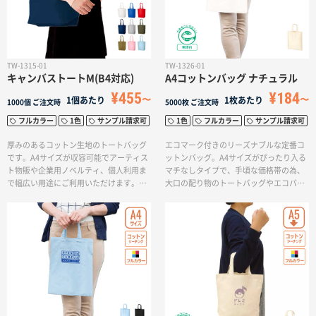
名入れグループサイト
TW-1315-01
TW-1326-01
キャンバストートM(B4対応)
A4コットンバッグ ナチュラル
¥455
¥184
1個あたり
1枚あたり
1000個
ご注文時
5000枚
ご注文時
フルカラー
1色
サンプル請求可
1色
フルカラー
サンプル請求可
厚みのあるコットン生地のトートバッグ
エコマーク付きのリーズナブルな定番コ
です。A4サイズが収容可能でアーティス
ットンバッグ。A4サイズがぴったり入る
ト物販や企業用ノベルティ、個人利用ま
マチなしタイプで、手頃な価格帯の為、
で幅広い用途にご利用いただけます。肩
大口の配り物のトートバッグやエコバッ
かけ利用も可能です。エコバッグとして
グとしてもおすすめです。A4サイズの書
もおすすめです。印刷方法も単色からフ
類やカタログ、展示会の冊子入れやアー
ルカラー印刷まで対応しており、お好み
ティスト物販など幅広い用途でご利用い
のデザインでオリジナルトートバッグを
ただけます。また印刷方法も単色からフ
作成出来ます。
ルカラー印刷まで対応しており、お好み
のデザインでオリジナルトートバッグを
リーズナブルに作成出来ます。