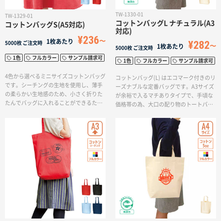
TW-1330-01
TW-1329-01
コットンバッグL ナチュラル(A3
コットンバッグS(A5対応)
対応)
¥236
1枚あたり
¥282
5000枚
ご注文時
1枚あたり
5000枚
ご注文時
1色
フルカラー
サンプル請求可
1色
フルカラー
サンプル請求可
4色から選べるミニサイズコットンバッグ
コットンバッグ(L) はエコマーク付きのリ
です。シーチングの生地を使用し、薄手
ーズナブルな定番バッグです。A3サイズ
の柔らかい生地感のため、小さく折りた
が余裕で入るマチありタイプで、手頃な
たんでバッグに入れることができるた
価格帯の為、大口の配り物のトートバッ
め、サブバッグとしてデイリーユースで
グやエコバッグとしてもおすすめです。
活躍します。また印刷方法も単色からフ
シーチングの薄手生地で柔らかいためア
ルカラー印刷まで対応しており、お好み
パレルや雑貨が入れやすく、配布アイテ
のデザインでオリジナルトートバッグを
ムとしてエコバッグに最適。また、イベ
リーズナブルに作成出来ます。
ントグッズやアーティストグッズなどの
販売用としてもご利用いただけます。ま
た印刷方法も単色からフルカラー印刷ま
で対応しており、お好みのデザインでオ
リジナルトートバッグをリーズナブルに
作成出来ます。