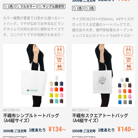
3000枚
ご注文時
1色
フルカラー
サンプル請求可
1色
2色
カラー展開が豊富で13色から選べるトー
サイズ約:W270×H350mm。A4サイズが
トバッグ。マチが広めでお弁当などラン
ぴったり入る定番のトートバッグです。
チタイムでの持ち歩きに便利なサイズで
展示会や大学、専門学校等のオープンキ
す。コンパクトですが収納力もあるた
ャンパスなどのイベントでA4サイズの資
め、コンビニバッグやお散歩バッグとし
料入れにオススメのバッグです。少し生
てお使いいただけます。印刷方法も単色
地に厚みがあるので、中が透けにくく高
からフルカラー印刷まで対応しており、
級感があります。一色印刷で会社名やロ
お好みのデザインでオリジナルトートバ
ゴを入れるお客様が多いです。
ッグを作成出来ます。
AO-1350-01
AO-1363-01
不織布シンプルトートバッグ
不織布スクエアトートバッグ
（A4縦サイズ）
（A4縦サイズ）
¥134
¥140
1枚あたり
1枚あたり
3000枚
ご注文時
3000枚
ご注文時