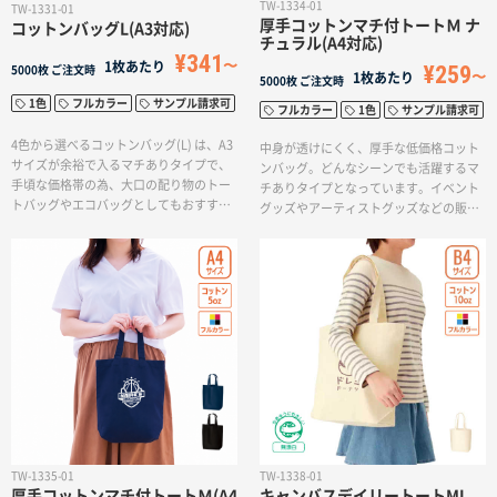
TW-1334-01
TW-1331-01
厚手コットンマチ付トートＭ ナ
コットンバッグL(A3対応)
チュラル(A4対応)
¥341
1枚あたり
¥259
5000枚
ご注文時
1枚あたり
5000枚
ご注文時
1色
フルカラー
サンプル請求可
フルカラー
1色
サンプル請求可
4色から選べるコットンバッグ(L) は、A3
中身が透けにくく、厚手な低価格コット
サイズが余裕で入るマチありタイプで、
ンバッグ。どんなシーンでも活躍するマ
手頃な価格帯の為、大口の配り物のトー
チありタイプとなっています。イベント
トバッグやエコバッグとしてもおすすめ
グッズやアーティストグッズなどの販売
です。シーチングの薄手生地で柔らかい
用としてもご利用いただけます。印刷方
ためアパレルや雑貨が入れやすく、配布
法も単色からフルカラー印刷まで対応し
アイテムとしてエコバッグに最適。ま
ており、お好みのデザインでオリジナル
た、イベントグッズやアーティストグッ
トートバッグを作成出来ます。
ズなどの販売用としてもご利用いただけ
ます。また印刷方法も単色からフルカラ
ー印刷まで対応しており、お好みのデザ
インでオリジナルトートバッグをリーズ
ナブルに作成出来ます。
TW-1335-01
TW-1338-01
厚手コットンマチ付トートＭ(A4
キャンバスデイリートートML