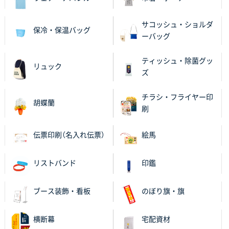
サコッシュ・ショルダ
保冷・保温バッグ
ーバッグ
ティッシュ・除菌グッ
リュック
ズ
チラシ・フライヤー印
胡蝶蘭
刷
伝票印刷（名入れ伝票）
絵馬
リストバンド
印鑑
ブース装飾・看板
のぼり旗・旗
横断幕
宅配資材