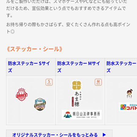
ルをご製作いただけば、スマホケースやPCなどにも貼っていた
サイトメニュー
だけるため、宣伝効果という点でもおすすめできるアイテムで
す。
初めての方へ
お持ち帰りの際もかさばらず、安くたくさん作れる点も高ポイン
ト◎
ご注文の流れ
《ステッカー・シール》
お見積書の作成方法
防水ステッカー Sサイ
防水ステッカー Mサイ
防水ステッカー 
ズ
ズ
ズ
データ入稿ガイド
再注文について
よくあるご質問
オリジナルステッカー・シールをもっとみる ▶︎