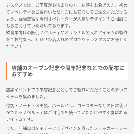
レスタスでは、ご予算がお決まりの方、納期をお急ぎの方、初め
てノベルティをご製作いただく方にも安心してご注文いただける
よう、経験豊富な専門オペレーターが入稿やデザインのご相談に
もお応えせていただいております。
飲食業向けの販促ノベルティやオリジナル名入れアイテムの製作
をご検討なら、ぜひぜひ名入れのプロであるレスタスにお任せく
商品カテゴリーから探す
ださい！
ターゲットから探す
店舗のオープン記念や周年記念などでの配布に
おすすめ
目的・シーンから探す
店舗イベントでの来店記念品としてご製作いただくことの多いア
イテムを集めました。
イベントから探す
付箋・ノート・メモ帳、ボールペン、コースターなどの日常使い
ができるノベルティはご自宅でも使っていただけやすく喜ばれる
印刷色から探す
アイテムです。
また、店舗ロゴをモチーフにデザインを凝ったステッカー・シー