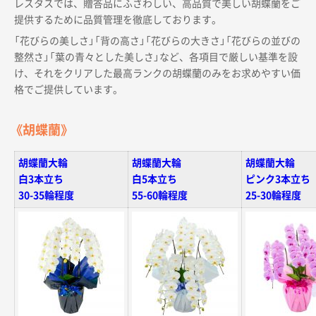
レスタスでは、贈答品にふさわしい、高品質で美しい胡蝶蘭をご
提供するために品質管理を徹底しております。
「花びらの美しさ」「背の高さ」「花びらの大きさ」「花びらの並びの
整然さ」「葉の青々とした美しさ」など、各項目で厳しい基準を設
け、それをクリアした最高ランクの胡蝶蘭のみをお求めやすい価
格でご提供しています。
《胡蝶蘭》
胡蝶蘭大輪
胡蝶蘭大輪
胡蝶蘭大輪
白3本立ち
白5本立ち
ピンク3本立ち
30-35輪程度
55-60輪程度
25-30輪程度