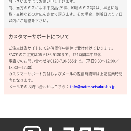
赦下さいますようお願い申し上げます。
納期が比較的短く、ロット数が豊富に選べて価格が安
尚、当方のミスによる不良品（欠損、印刷のミス等）は、早急に返
かったため
品・交換などの対応をさせて頂きます。その場合、到着日より７日
以内にご連絡を下さい。
山口県P社様
【トートバッグ・エコバッグ】特別ご注文ページ
カスタマーサポートについて
③
1枚
2026年01月09日 13:48
ご注文は当サイトにて24時間年中無休で受け付けております。
希望の商品の取り扱いがあったので
FAXでのご注文は06-6136-5180まで。（24時間年中無休）
電話でのお問い合わせは0120-710-855まで。（平日9:30〜12:00／
大阪府のお客様
13:30〜17:30）
厚手コットンマチ付トートL ナチュラル(A4対応)
カスタマーサポート受付およびメールの返信時間帯は上記営業時間
200枚
内となります。
2025年12月25日 13:33
メールでのお問い合わせはこちら：
info@naire-seisakusho.jp
いつもきちんとしてる。
福島県W社様
A4バインダー(2ツ折)
300枚
2025年12月24日 14:43
以前の注文も含め価格と品質