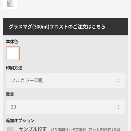
サイトメニュー
初めての方へ
グラスマグ(300ml)フロストのご注文はこちら
ご注文の流れ
本体色
お見積書の作成方法
印刷方法
データ入稿ガイド
数量
再注文について
よくあるご質問
追加オプション
サンプル校正
+16,500円 / +9営業日
(ロット制作前（量産