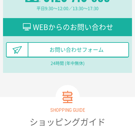
【オーダー商品】特別ご注文ページ04
1枚
平日9:30〜12:00／13:30〜17:30
2026年02月13日 22:10
レスタスさんでは以前、自社封筒を製作していただき
ました早く、安く、丁寧につくられているので安心し
WEBからのお問い合わせ
てお願いできます。
長野県R社様
お問い合わせフォーム
陶器マグストレートラウンドリップ
100枚
2026年02月09日 14:27
24時間 (年中無休)
コップの形
愛知県株社様
厚手コットンA4フラットトート ナチュラル
600
枚
2026年02月03日 18:12
SHOPPING GUIDE
商品がよさそうだったから
ショッピングガイド
東京都N社様
コットンバッグM(B4対応)
200枚