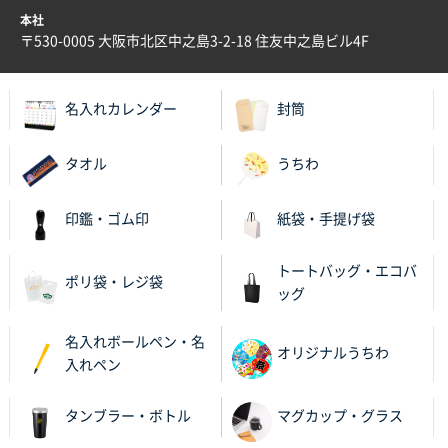
本社
兵庫県S社様
〒530-0005 大阪市北区中之島3-2-18 住友中之島ビル4F
A4箔押し名入れクリアファイル
300枚
2025年11月27日 10:45
名入れカレンダー
封筒
以前発注しているので、データが残っている点が良か
ったので
タオル
うちわ
栃木県M社様
ビオトープデスクメモ100P
100枚
印鑑・ゴム印
紙袋・手提げ袋
2025年11月25日 16:41
前回同様、安心できるから
トートバッグ・エコバ
ポリ袋・レジ袋
ッグ
茨城県G社様
uni ジェットストリーム 05
300枚
名入れボールペン・名
2025年11月21日 16:39
オリジナルうちわ
入れペン
何度か注文していて、満足していたから
タンブラー・ボトル
マグカップ・グラス
神奈川県のお客様
のしメモ100P
800枚