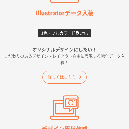
千葉県A社様
フレキソレジ袋 Uバッグ 35号
5000枚
Illustratorデータ入稿
2026年06月28日 15:14
前回購入したので
1色・フルカラー印刷対応
千葉県A社様
フレキソレジ袋 Uバッグ 35号
5000枚
オリジナルデザインにしたい！
2026年06月19日 09:41
こだわりのあるデザインをレイアウト自由に表現する完全データ入
価格 大丈夫そうな会社に見えた
稿！
大阪府のお客様
詳しくはこちら
A4フルカラークリアファイル
1000枚
2026年06月11日 14:46
前回使用して良かった。
高知県I社様
【ポリ】特別ご注文ページ
1000枚
2026年06月08日 17:38
対応の速さ、丁寧さ、提案など