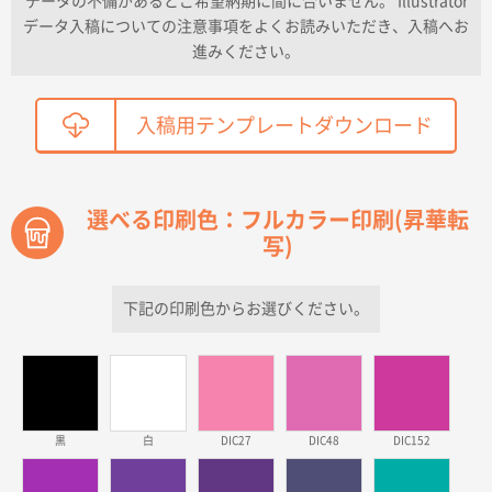
データの不備があるとご希望納期に間に合いません。 Illustrator
ワンポイントポリ袋 A4サイズ
300枚
データ入稿についての注意事項をよくお読みいただき、入稿へお
2026年04月01日 16:32
進みください。
こちらの需要にあったので
鳥取県T社様
入稿用テンプレートダウンロード
【オーダー商品】特別ご注文ページ04
2150枚
2026年03月30日 15:47
過去に当社の他の営業が注文した経緯があったため
選べる印刷色：フルカラー印刷(昇華転
写)
青森県D社様
ラミネート紙袋 規格S1サイズ(A5対応)
500枚
2026年03月26日 17:31
下記の印刷色からお選びください。
価格が安い
三重県S社様
スタンダードメモ100P
500枚
2026年03月23日 11:22
黒
白
DIC27
DIC48
DIC152
希望の商品、値段であった。いぜん注文したことがあ
るため、