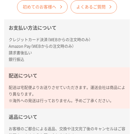
2026年01月29日 11:46
初めてのお客様へ
よくあるご質問
商品情報の正確な記載、スムーズなシステム対応
お支払い方法について
広島県(社様
タッチペン付3色+1色スリムペン（再生ABS）
500
クレジットカード決済（WEBからの注文時のみ）
枚
Amazon Pay（WEBからの注文時のみ）
2026年01月27日 13:12
請求書後払い
毎年注文しており、信頼できるから。出来上がりも満
銀行振込
足している。
配送について
熊本県S社様
ぺんてる ビクーニャフィール
1000枚
配送は宅配便よりお送りさせていただきます。運送会社は商品によ
2026年01月26日 15:45
り異なります。
印刷範囲が広かったから、取扱商品
※海外への発送は行っておりません。予めご了承ください。
新潟県R社様
返品について
ワンポイントポリ袋 A4サイズ
1000枚
2026年01月16日 10:53
お客様のご都合による返品、交換や注文完了後のキャンセルはご容