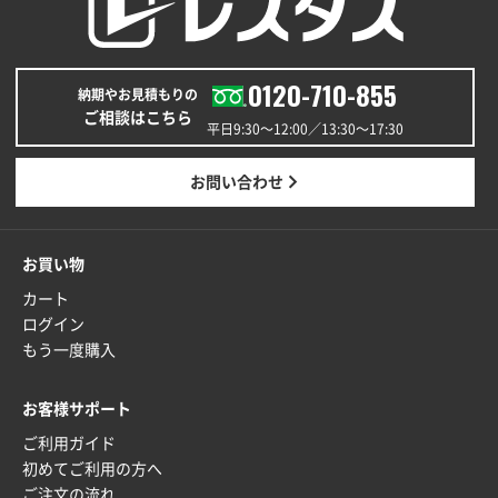
青森県K社様
ワンポイントポリ袋 A4サイズ
1000枚
0120-710-855
納期やお見積もりの
2025年12月24日 13:22
ご相談はこちら
安い
平日9:30〜12:00／13:30〜17:30
東京都M社様
お問い合わせ
ワンポイント箔押し紙袋 M横サイズ(A4対応)
100
枚
2025年12月22日 03:31
お買い物
価格と納期が希望に合ったから
カート
ログイン
神奈川県S社様
もう一度購入
ワンポイント箔押し紙袋 M横サイズ(A4対応)
500
枚
お客様サポート
2025年12月16日 10:39
ご利用ガイド
短納期対応が素晴らしい
初めてご利用の方へ
ご注文の流れ