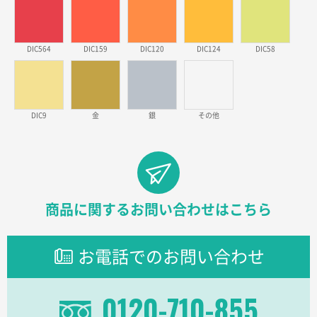
2026年03月09日 08:27
金額が安いのと納期が間に合いそうなのと。
DIC564
DIC159
DIC120
DIC124
DIC58
東京都のお客様
ラミネート紙袋 規格L1サイズ(A4対応)
1000枚
2026年02月26日 15:33
見積りの仕方が明確だったから
DIC9
金
銀
その他
東京都D社様
【オーダー商品】特別ご注文ページ04
1000枚
2026年02月17日 12:18
柔軟かつスピーディーに対応してくれたため
商品に関するお問い合わせはこちら
東京都のお客様
ラミネート紙袋 規格L1サイズ(A4対応)
1000枚
お電話でのお問い合わせ
2026年02月16日 14:47
分かりやすく、予算に近かったため
0120-710-855
大阪府F社様