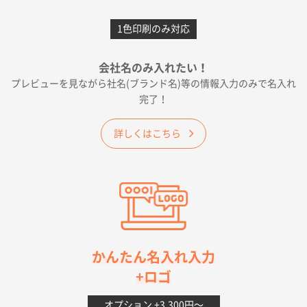
愛知県F社様
カームメタル
300枚
1色印刷のみ対応
2026年05月19日 12:05
種類の豊富さと価格
会社名のみ入れたい！
プレビューを見ながら社名(ブランド名)等の情報入力のみで名入れ
大阪府E社様
完了！
ワンポイントポリ袋 A4サイズ
1000枚
2026年04月25日 17:53
詳しくはこちら
納期が早そうだった
愛知県S社様
ワンポイントポリ袋 A4サイズ(黒)
1000枚
2026年04月20日 14:28
お値打ちだったので
茨城県G社様
かんたん名入れ入力
uni ジェットストリーム 05
300枚
+ロゴ
2026年04月18日 16:40
値段と注文のしやすさ
オプション +3,300円〜