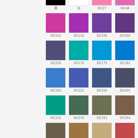
黒
白
DIC27
DIC48
DIC152
DIC150
DIC188
DIC580
DIC256
DIC176
DIC179
DIC182
DIC183
DIC222
DIC255
DIC435
DIC216
DIC378
DIC352
DIC344