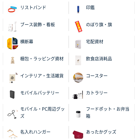
リストバンド
印鑑
和歌山県S社様
レギュラーのぼり（W600mm×H1800mm）
4枚
2025年11月05日 11:13
ブース装飾・看板
のぼり旗・旗
紹介されたから
横断幕
宅配資材
大分県Y社様
不織布スクエアトート(A4サイズ)
300枚
梱包・ラッピング資材
飲食店消耗品
2025年10月28日 17:10
バリエーション
インテリア・生活雑貨
コースター
岡山県K社様
ワンポイントポリ袋 A4サイズ
1000枚
モバイルバッテリー
カトラリー
2025年10月28日 09:06
サイトが見やすい
モバイル・PC周辺グッ
フードポット・お弁当
ズ
箱
東京都N社様
ワンポイントポリ袋 A4サイズ
700枚
名入れハンガー
あったかグッズ
2025年10月16日 11:34