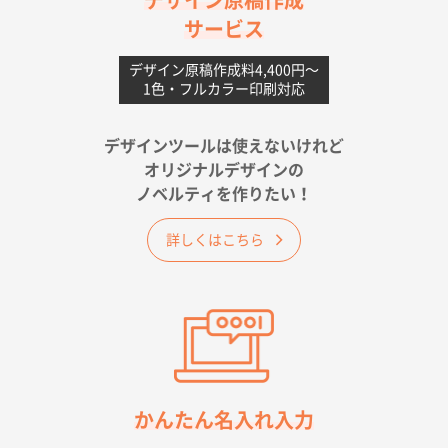
デザイン原稿作成
サービス
愛媛県S社様
不織布フラットバッグ（A4縦サイズ）
1000枚
デザイン原稿作成料4,400円〜
1色・フルカラー印刷対応
2026年05月25日 15:10
金額は当然のことですが、ネットからの注文しやすさ
が決め手です
デザインツールは使えないけれど
オリジナルデザインの
佐賀県A社様
ノベルティを作りたい！
ベーシックサコッシュ
1000枚
2026年05月23日 16:24
詳しくはこちら
希望の商品（今回発注分）が一番安かったため
東京都M社様
ワンポイント箔押し紙袋 M横サイズ(A4対応)
100
枚
2026年05月21日 12:56
簡単そだったら
かんたん名入れ入力