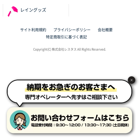
サイト構成が解りやすかったから
レイングッズ
東京都J社様
ブックメモ付箋
200枚
サイト利用規約
プライバシーポリシー
会社概要
2025年10月16日 10:30
特定商取引に基づく表記
丁度良いものがあったので
Copyright(C) 株式会社レスタス All Rights Reserved.
群馬県K社様
ポリ袋 手穴B4サイズ
1000枚
2025年10月11日 09:47
過去に製造をお願いしており、注文の流れがスムーズ
×
に進められるから
東京都S社様
ワンポイントポリ袋 A4サイズ
1000枚
2025年10月08日 16:28
低価格