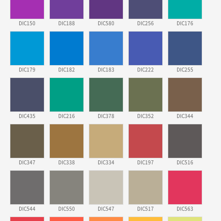
東京都株社様
DIC150
DIC188
DIC580
DIC256
DIC176
ECOワンポイントポリ袋 A4サイズ（白）
500枚
2026年03月19日 18:57
他のサイトにない商品があったから。
DIC179
DIC182
DIC183
DIC222
DIC255
埼玉県のお客様
ポリ袋 手穴A4サイズ
5000枚
2026年03月18日 14:12
安そうだった
DIC435
DIC216
DIC378
DIC352
DIC344
東京都のお客様
ワンポイントポリ袋 B4サイズ
1000枚
2026年03月17日 19:11
DIC347
DIC338
DIC334
DIC197
DIC516
実績が多そうでお安いようだったので
徳島県S社様
DIC544
DIC550
DIC547
DIC517
DIC563
ワンポイントポリ袋 A4サイズ
1000枚