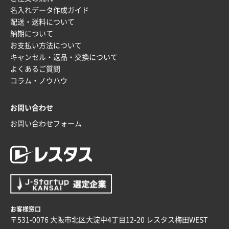
富山県O社様
名入れデータ作成ガイド
uni ジェットストリーム 07
100枚
配送・送料について
2025年12月09日 14:04
納期について
安い、早い
お支払い方法について
キャンセル・返品・交換について
埼玉県G社様
よくあるご質問
ラミネート紙袋 規格L4サイズ(B4対応)
1000枚
コラム・ノウハウ
2025年12月04日 17:34
値段が安かった。
お問い合わせ
お問い合わせフォーム
兵庫県のお客様
スタンダードメモ100P
100枚
2025年12月02日 23:00
ロゴが入れられること
大阪府E社様
ECOワンポイントポリ袋 A4サイズ（白）
1000枚
お客様窓口
2025年11月28日 15:13
〒531-0076 大阪市北区大淀中4丁目12-20 レスタス梅田WEST
他部署のスタッフからの指示