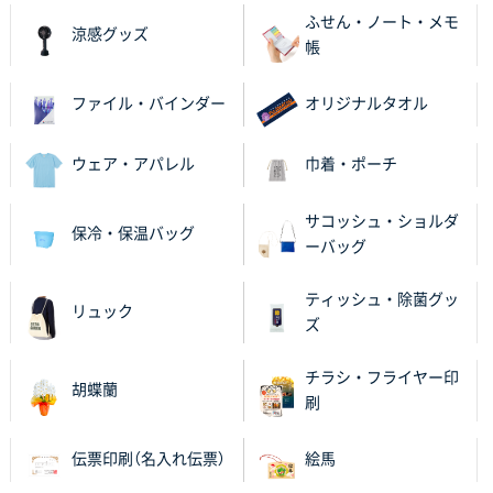
ふせん・ノート・メモ
2025年11月18日 13:29
涼感グッズ
帳
のし文言が変更できたのと価格。
ファイル・バインダー
オリジナルタオル
千葉県M社様
ワンポイント箔押し紙袋 Sサイズ(A5対応)
100枚
2025年11月06日 14:57
ウェア・アパレル
巾着・ポーチ
営業ご担当者さまより、ご丁寧なサポートをいただ
き、他のネット印刷サービスよりも安心して購入まで
サコッシュ・ショルダ
保冷・保温バッグ
進められました。
ーバッグ
大阪府V社様
ティッシュ・除菌グッ
リュック
【ポリ袋】特別ご注文ページ
3000枚
ズ
2025年11月06日 14:21
昨年利用した時に、納期と金額面でかなり業者さんを
チラシ・フライヤー印
胡蝶蘭
比較して決めさせていただきました。 昨年注文分も、
刷
納期がギリギリだったにも関わらず、丁寧に対応して
頂きました。 今回も無理を言っておりますが、丁寧な
伝票印刷（名入れ伝票）
絵馬
対応を頂いており助かっております。