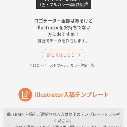
※
1色・フルカラー印刷対応
宮崎県Y社様
ポリ袋 手穴A4サイズ
5000枚
ロゴデータ・画像はあるけど
2026年04月17日 09:28
Illustratorをお持ちでない
印刷色が豊富であったため
方におすすめ！
弊社でデータを作成します。
和歌山県H社様
ECO OPPワンポイントポリ袋 A4サイズ（透明）
詳しくはこちら
500枚
※ロゴ・イラストのみフルカラー対応可能。
2026年04月16日 14:31
価格と納期
東京都のお客様
ワンポイントポリ袋 A4サイズ
Illustrator入稿テンプレート
1000枚
2026年04月16日 11:41
納期が早い
Illustrator入稿をご選択される方は以下のテンプレートをご参考
ください。
東京都K社様