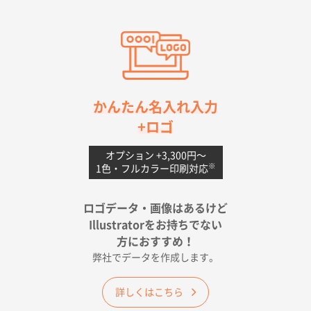
愛知県S社様
ワンポイントポリ袋 A4サイズ(黒)
1000枚
2026年04月20日 14:28
お値打ちだったので
茨城県G社様
かんたん名入れ入力
uni ジェットストリーム 05
300枚
+ロゴ
2026年04月18日 16:40
値段と注文のしやすさ
オプション +3,300円〜
※
1色・フルカラー印刷対応
宮崎県Y社様
ポリ袋 手穴A4サイズ
5000枚
ロゴデータ・画像はあるけど
2026年04月17日 09:28
Illustratorをお持ちでない
印刷色が豊富であったため
方におすすめ！
弊社でデータを作成します。
和歌山県H社様
ECO OPPワンポイントポリ袋 A4サイズ（透明）
詳しくはこちら
500枚