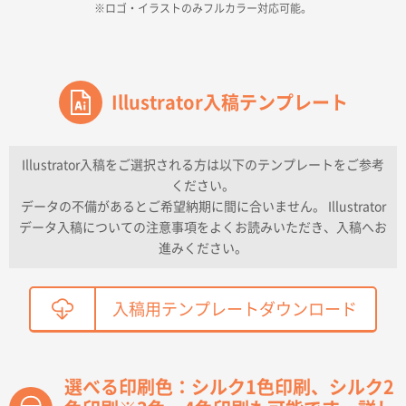
※ロゴ・イラストのみフルカラー対応可能。
2026年04月16日 14:31
価格と納期
東京都のお客様
ワンポイントポリ袋 A4サイズ
Illustrator入稿テンプレート
1000枚
2026年04月16日 11:41
納期が早い
Illustrator入稿をご選択される方は以下のテンプレートをご参考
ください。
東京都K社様
データの不備があるとご希望納期に間に合いません。 Illustrator
ワンポイントポリ袋 A4サイズ
300枚
データ入稿についての注意事項をよくお読みいただき、入稿へお
2026年04月01日 16:32
進みください。
こちらの需要にあったので
鳥取県T社様
入稿用テンプレートダウンロード
【オーダー商品】特別ご注文ページ04
2150枚
2026年03月30日 15:47
過去に当社の他の営業が注文した経緯があったため
選べる印刷色：シルク1色印刷、シルク2