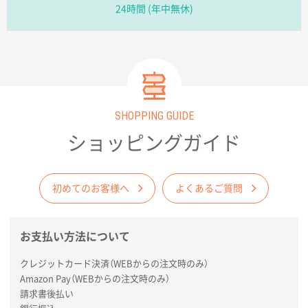
コップの形
24時間 (年中無休)
愛知県株社様
厚手コットンA4フラットトート ナチュラル
600
枚
2026年02月03日 18:12
商品がよさそうだったから
SHOPPING GUIDE
ショッピングガイド
東京都N社様
コットンバッグM(B4対応)
200枚
2026年01月29日 11:46
商品情報の正確な記載、スムーズなシステム対応
初めてのお客様へ
よくあるご質問
広島県(社様
お支払い方法について
タッチペン付3色+1色スリムペン（再生ABS）
500
枚
クレジットカード決済（WEBからの注文時のみ）
2026年01月27日 13:12
Amazon Pay（WEBからの注文時のみ）
毎年注文しており、信頼できるから。出来上がりも満
請求書後払い
足している。