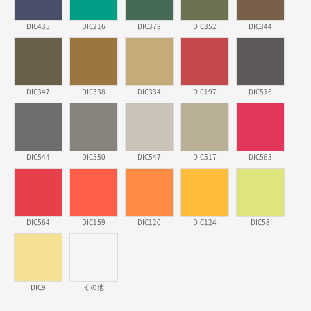
安そうだった
DIC435
DIC216
DIC378
DIC352
DIC344
東京都のお客様
ワンポイントポリ袋 B4サイズ
1000枚
2026年03月17日 19:11
実績が多そうでお安いようだったので
DIC347
DIC338
DIC334
DIC197
DIC516
徳島県S社様
ワンポイントポリ袋 A4サイズ
1000枚
DIC544
2026年03月09日 08:27
DIC550
DIC547
DIC517
DIC563
金額が安いのと納期が間に合いそうなのと。
東京都のお客様
DIC564
DIC159
DIC120
DIC124
DIC58
ラミネート紙袋 規格L1サイズ(A4対応)
1000枚
2026年02月26日 15:33
見積りの仕方が明確だったから
DIC9
その他
東京都D社様
【オーダー商品】特別ご注文ページ04
1000枚