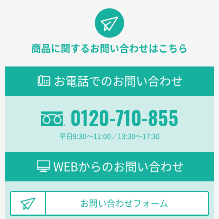
2026年02月17日 12:18
柔軟かつスピーディーに対応してくれたため
商品に関するお問い合わせはこちら
東京都のお客様
ラミネート紙袋 規格L1サイズ(A4対応)
1000枚
2026年02月16日 14:47
お電話でのお問い合わせ
分かりやすく、予算に近かったため
0120-710-855
大阪府F社様
【オーダー商品】特別ご注文ページ04
1枚
2026年02月13日 22:10
平日9:30〜12:00／13:30〜17:30
レスタスさんでは以前、自社封筒を製作していただき
ました早く、安く、丁寧につくられているので安心し
てお願いできます。
WEBからのお問い合わせ
長野県R社様
陶器マグストレートラウンドリップ
100枚
お問い合わせフォーム
2026年02月09日 14:27