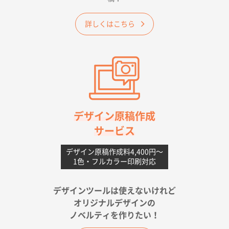
大阪府のお客様
詳しくはこちら
A4フルカラークリアファイル
1000枚
2026年06月11日 14:46
前回使用して良かった。
高知県I社様
【ポリ】特別ご注文ページ
1000枚
2026年06月08日 17:38
対応の速さ、丁寧さ、提案など
デザイン原稿作成
サービス
愛媛県S社様
不織布フラットバッグ（A4縦サイズ）
1000枚
デザイン原稿作成料4,400円〜
1色・フルカラー印刷対応
2026年05月25日 15:10
金額は当然のことですが、ネットからの注文しやすさ
が決め手です
デザインツールは使えないけれど
オリジナルデザインの
佐賀県A社様
ノベルティを作りたい！
ベーシックサコッシュ
1000枚