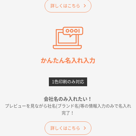
2026年05月23日 16:24
詳しくはこちら
希望の商品（今回発注分）が一番安かったため
東京都M社様
ワンポイント箔押し紙袋 M横サイズ(A4対応)
100
枚
2026年05月21日 12:56
簡単そだったら
かんたん名入れ入力
愛知県F社様
カームメタル
300枚
1色印刷のみ対応
2026年05月19日 12:05
種類の豊富さと価格
会社名のみ入れたい！
プレビューを見ながら社名(ブランド名)等の情報入力のみで名入れ
大阪府E社様
完了！
ワンポイントポリ袋 A4サイズ
1000枚
2026年04月25日 17:53
詳しくはこちら
納期が早そうだった