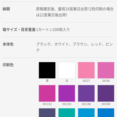
納期
原稿確定後、最短18営業日出荷（2色印刷の場合
は22営業日後出荷）
箱サイズ・目安重量
1カートン200枚入り
本体色
ブラック、ホワイト、ブラウン、レッド、ピン
ク
印刷色
黒
白
DIC27
DIC48
DIC152
DIC150
DIC188
DIC580