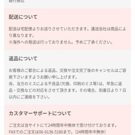
銀行振込
熊本県S社様
配送について
ぺんてる ビクーニャフィール
1000枚
2026年01月26日 15:45
配送は宅配便よりお送りさせていただきます。運送会社は商品によ
印刷範囲が広かったから、取扱商品
り異なります。
※海外への発送は行っておりません。予めご了承ください。
新潟県R社様
ワンポイントポリ袋 A4サイズ
1000枚
返品について
2026年01月16日 10:53
お客様のご都合による返品、交換や注文完了後のキャンセルはご容
納期が比較的短く、ロット数が豊富に選べて価格が安
赦下さいますようお願い申し上げます。
かったため
尚、当方のミスによる不良品（欠損、印刷のミス等）は、早急に返
品・交換などの対応をさせて頂きます。その場合、到着日より７日
山口県P社様
以内にご連絡を下さい。
【トートバッグ・エコバッグ】特別ご注文ページ
③
1枚
カスタマーサポートについて
2026年01月09日 13:48
希望の商品の取り扱いがあったので
ご注文は当サイトにて24時間年中無休で受け付けております。
FAXでのご注文は06-6136-5180まで。（24時間年中無休）