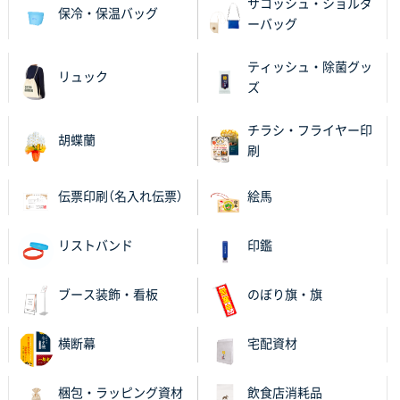
サコッシュ・ショルダ
保冷・保温バッグ
ーバッグ
大阪府V社様
【ポリ袋】特別ご注文ページ
3000枚
ティッシュ・除菌グッ
リュック
2025年11月06日 14:21
ズ
昨年利用した時に、納期と金額面でかなり業者さんを
比較して決めさせていただきました。 昨年注文分も、
チラシ・フライヤー印
胡蝶蘭
納期がギリギリだったにも関わらず、丁寧に対応して
刷
頂きました。 今回も無理を言っておりますが、丁寧な
対応を頂いており助かっております。
伝票印刷（名入れ伝票）
絵馬
和歌山県S社様
リストバンド
印鑑
レギュラーのぼり（W600mm×H1800mm）
4枚
2025年11月05日 11:13
紹介されたから
ブース装飾・看板
のぼり旗・旗
大分県Y社様
横断幕
宅配資材
不織布スクエアトート(A4サイズ)
300枚
2025年10月28日 17:10
梱包・ラッピング資材
飲食店消耗品