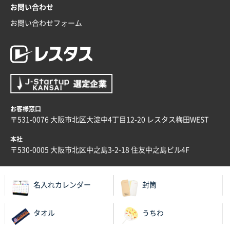
お問い合わせ
兵庫県のお客様
お問い合わせフォーム
スタンダードメモ100P
100枚
2025年12月02日 23:00
ロゴが入れられること
大阪府E社様
ECOワンポイントポリ袋 A4サイズ（白）
1000枚
2025年11月28日 15:13
お客様窓口
他部署のスタッフからの指示
〒531-0076 大阪市北区大淀中4丁目12-20 レスタス梅田WEST
兵庫県S社様
本社
A4箔押し名入れクリアファイル
300枚
〒530-0005 大阪市北区中之島3-2-18 住友中之島ビル4F
2025年11月27日 10:45
以前発注しているので、データが残っている点が良か
ったので
名入れカレンダー
封筒
栃木県M社様
タオル
うちわ
ビオトープデスクメモ100P
100枚