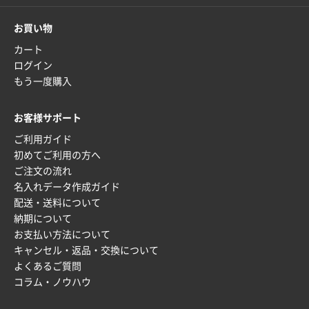
2025年12月22日 03:31
価格と納期が希望に合ったから
お買い物
カート
神奈川県S社様
ログイン
ワンポイント箔押し紙袋 M横サイズ(A4対応)
500
もう一度購入
枚
2025年12月16日 10:39
お客様サポート
短納期対応が素晴らしい
ご利用ガイド
初めてご利用の方へ
富山県O社様
ご注文の流れ
uni ジェットストリーム 07
100枚
名入れデータ作成ガイド
2025年12月09日 14:04
配送・送料について
安い、早い
納期について
お支払い方法について
埼玉県G社様
キャンセル・返品・交換について
ラミネート紙袋 規格L4サイズ(B4対応)
1000枚
よくあるご質問
2025年12月04日 17:34
コラム・ノウハウ
値段が安かった。