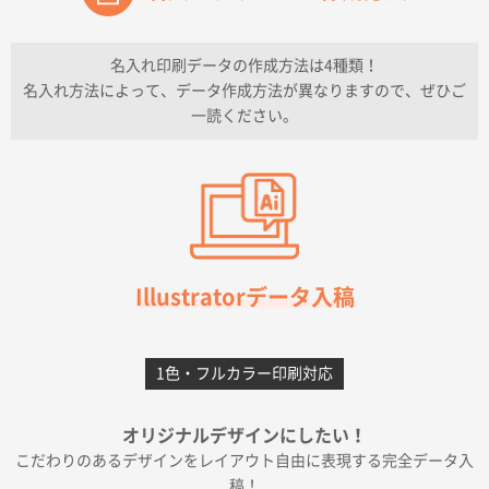
チケットホルダー ダブルポケット
1000枚
2026年07月13日 10:50
名入れ印刷データの作成方法は4種類！
上記のとおりです。
名入れ方法によって、データ作成方法が異なりますので、ぜひご
一読ください。
愛知県I社様
【オーダー商品】特別ご注文ページ04
3000枚
2026年07月03日 09:23
柳さんの対応が素晴らしかった。
千葉県A社様
フレキソレジ袋 Uバッグ 35号
5000枚
Illustratorデータ入稿
2026年06月28日 15:14
前回購入したので
1色・フルカラー印刷対応
千葉県A社様
フレキソレジ袋 Uバッグ 35号
5000枚
オリジナルデザインにしたい！
2026年06月19日 09:41
こだわりのあるデザインをレイアウト自由に表現する完全データ入
価格 大丈夫そうな会社に見えた
稿！