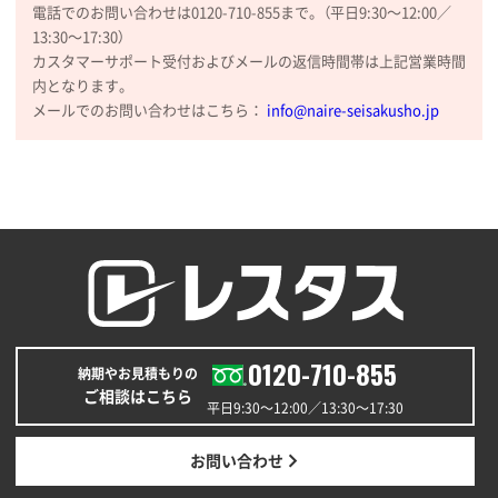
大阪府のお客様
電話でのお問い合わせは0120-710-855まで。（平日9:30〜12:00／
厚手コットンマチ付トートL ナチュラル(A4対応)
13:30〜17:30）
200枚
カスタマーサポート受付およびメールの返信時間帯は上記営業時間
2025年12月25日 13:33
内となります。
いつもきちんとしてる。
メールでのお問い合わせはこちら：
info@naire-seisakusho.jp
福島県W社様
A4バインダー(2ツ折)
300枚
2025年12月24日 14:43
以前の注文も含め価格と品質
青森県K社様
ワンポイントポリ袋 A4サイズ
1000枚
2025年12月24日 13:22
0120-710-855
納期やお見積もりの
安い
ご相談はこちら
平日9:30〜12:00／13:30〜17:30
東京都M社様
ワンポイント箔押し紙袋 M横サイズ(A4対応)
100
お問い合わせ
枚