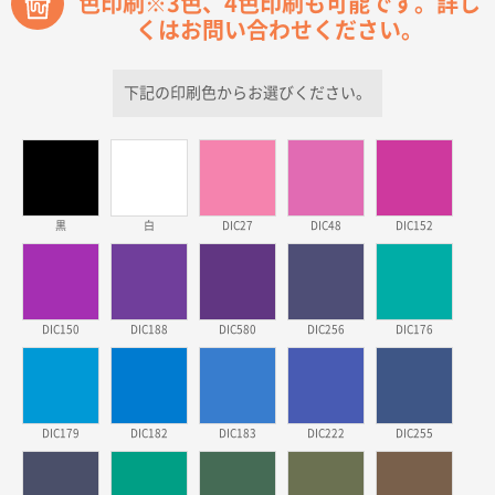
色印刷※3色、4色印刷も可能です。詳し
青森県D社様
くはお問い合わせください。
ラミネート紙袋 規格S1サイズ(A5対応)
500枚
2026年03月26日 17:31
価格が安い
下記の印刷色からお選びください。
三重県S社様
スタンダードメモ100P
500枚
2026年03月23日 11:22
希望の商品、値段であった。いぜん注文したことがあ
黒
白
DIC27
DIC48
DIC152
るため、
東京都株社様
ECOワンポイントポリ袋 A4サイズ（白）
500枚
DIC150
DIC188
DIC580
DIC256
DIC176
2026年03月19日 18:57
他のサイトにない商品があったから。
埼玉県のお客様
DIC179
DIC182
DIC183
DIC222
DIC255
ポリ袋 手穴A4サイズ
5000枚
2026年03月18日 14:12