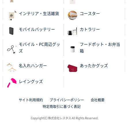
バリエーション
インテリア・生活雑貨
コースター
岡山県K社様
ワンポイントポリ袋 A4サイズ
1000枚
2025年10月28日 09:06
モバイルバッテリー
カトラリー
サイトが見やすい
モバイル・PC周辺グッ
フードポット・お弁当
東京都N社様
ズ
箱
ワンポイントポリ袋 A4サイズ
700枚
2025年10月16日 11:34
名入れハンガー
あったかグッズ
サイト構成が解りやすかったから
レイングッズ
東京都J社様
ブックメモ付箋
200枚
2025年10月16日 10:30
サイト利用規約
プライバシーポリシー
会社概要
丁度良いものがあったので
特定商取引に基づく表記
Copyright(C) 株式会社レスタス All Rights Reserved.
群馬県K社様
ポリ袋 手穴B4サイズ
1000枚