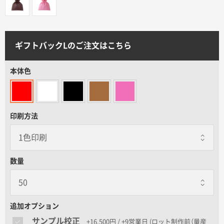
サイトメニュー
初めての方へ
ギフトバックLのご注文はこちら
ご注文の流れ
本体色
お見積書の作成方法
印刷方法
データ入稿ガイド
数量
再注文について
よくあるご質問
追加オプション
サンプル校正
+16,500円 / +9営業日
(ロット制作前（量産