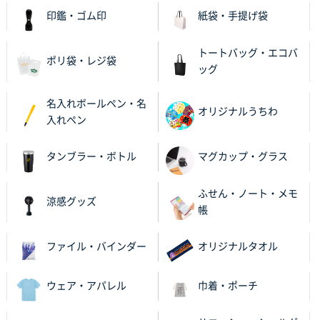
2025年11月25日 16:41
印鑑・ゴム印
紙袋・手提げ袋
前回同様、安心できるから
トートバッグ・エコバ
茨城県G社様
ポリ袋・レジ袋
ッグ
uni ジェットストリーム 05
300枚
2025年11月21日 16:39
名入れボールペン・名
何度か注文していて、満足していたから
オリジナルうちわ
入れペン
神奈川県のお客様
タンブラー・ボトル
マグカップ・グラス
のしメモ100P
800枚
2025年11月18日 13:29
ふせん・ノート・メモ
のし文言が変更できたのと価格。
涼感グッズ
帳
千葉県M社様
ファイル・バインダー
オリジナルタオル
ワンポイント箔押し紙袋 Sサイズ(A5対応)
100枚
2025年11月06日 14:57
営業ご担当者さまより、ご丁寧なサポートをいただ
ウェア・アパレル
巾着・ポーチ
き、他のネット印刷サービスよりも安心して購入まで
進められました。