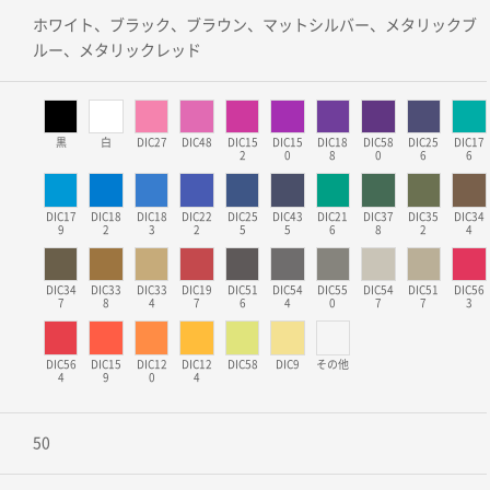
ホワイト、ブラック、ブラウン、マットシルバー、メタリックブ
ルー、メタリックレッド
黒
白
DIC27
DIC48
DIC15
DIC15
DIC18
DIC58
DIC25
DIC17
2
0
8
0
6
6
DIC17
DIC18
DIC18
DIC22
DIC25
DIC43
DIC21
DIC37
DIC35
DIC34
9
2
3
2
5
5
6
8
2
4
DIC34
DIC33
DIC33
DIC19
DIC51
DIC54
DIC55
DIC54
DIC51
DIC56
7
8
4
7
6
4
0
7
7
3
DIC56
DIC15
DIC12
DIC12
DIC58
DIC9
その他
4
9
0
4
50