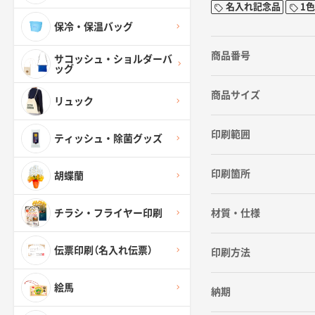
名入れ記念品
1色
保冷・保温バッグ
商品番号
サコッシュ・ショルダーバ
ッグ
商品サイズ
リュック
印刷範囲
ティッシュ・除菌グッズ
印刷箇所
胡蝶蘭
材質・仕様
チラシ・フライヤー印刷
伝票印刷（名入れ伝票）
印刷方法
絵馬
納期