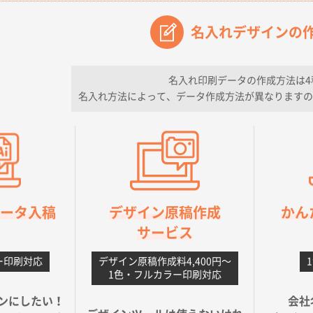
が素晴らしかった。
名入れデザインの
フレキソレジ袋 Uバッグ 35号
5000枚
2026年06月28日 15:14
ので
名入れ印刷データの作成方法は4
名入れ方法によって、データ作成方法が異なりますの
フレキソレジ袋 Uバッグ 35号
5000枚
2026年06月19日 09:41
そうな会社に見えた
様
A4フルカラークリアファイル
1000枚
2026年06月11日 14:46
良かった。
orデータ入稿
デザイン原稿作成
かん
【ポリ】特別ご注文ページ
1000枚
2026年06月08日 17:38
サービス
丁寧さ、提案など
ー印刷対応
デザイン原稿作成料4,400円〜
不織布フラットバッグ（A4縦サイズ）
1000枚
2026年05月25日 15:10
1色・フルカラー印刷対応
ことですが、ネットからの注文しやすさが決め手です
ンにしたい！
会社