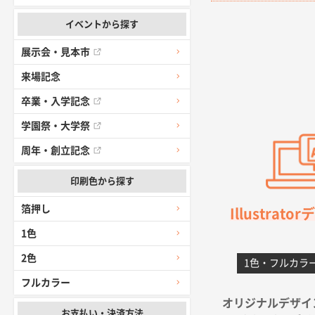
柳さんの対応
イベントから探す
展示会・見本市
千葉県A社様
前回購入した
来場記念
卒業・入学記念
千葉県A社様
学園祭・大学祭
価格 大丈夫
周年・創立記念
大阪府のお客
印刷色から探す
前回使用して
箔押し
Illustrat
高知県I社様
1色
対応の速さ、
2色
1色・フルカラ
愛媛県S社様
フルカラー
金額は当然の
オリジナルデザイ
お支払い・決済方法