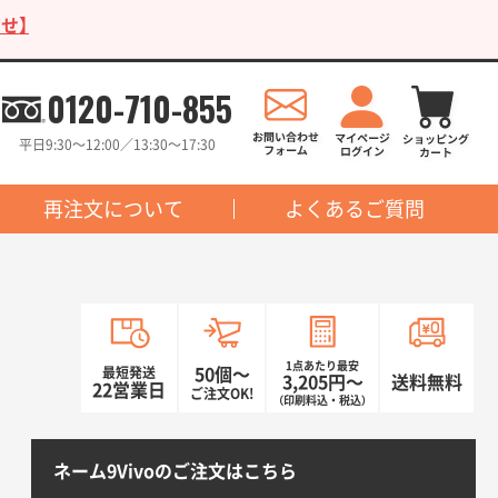
せ】
0120-710-855
平日9:30〜12:00／13:30〜17:30
再注文について
よくあるご質問
1点あたり最安
最短発送
50個〜
3,205円〜
送料無料
22営業日
ご注文OK!
（印刷料込・税込）
ネーム9Vivoのご注文はこちら