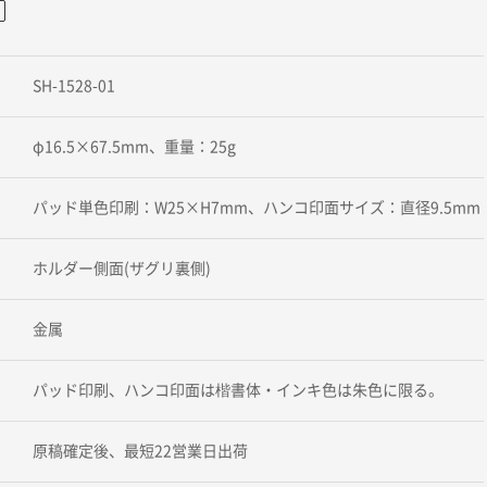
SH-1528-01
φ16.5×67.5mm、重量：25g
パッド単色印刷：W25×H7mm、ハンコ印面サイズ：直径9.5mm
ホルダー側面(ザグリ裏側)
金属
パッド印刷、ハンコ印面は楷書体・インキ色は朱色に限る。
原稿確定後、最短22営業日出荷