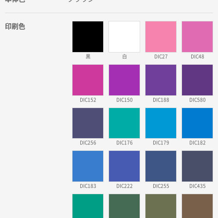
印刷色
黒
白
DIC27
DIC48
DIC152
DIC150
DIC188
DIC580
DIC256
DIC176
DIC179
DIC182
DIC183
DIC222
DIC255
DIC435