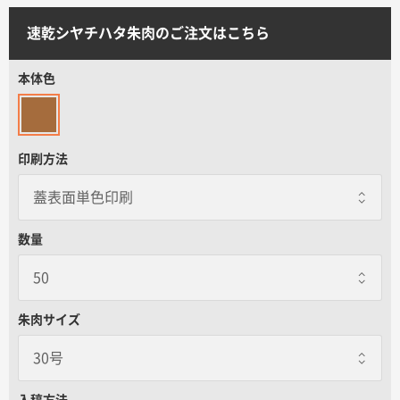
サイトメニュー
速乾シヤチハタ朱肉のご注文はこちら
初めての方へ
本体色
ご注文の流れ
印刷方法
お見積書の作成方法
データ入稿ガイド
数量
再注文について
朱肉サイズ
よくあるご質問
30号
30号
入稿方法