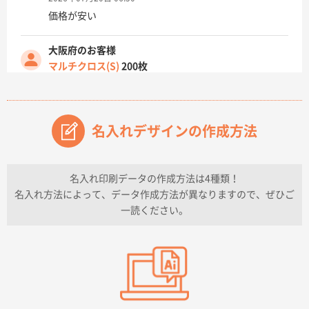
価格が安い
大阪府のお客様
マルチクロス(S)
200枚
2026年07月14日 13:26
原稿データ流用が可能で価格が妥当なこと
名入れデザインの作成方法
兵庫県のお客様
チケットホルダー ダブルポケット
1000枚
2026年07月13日 10:50
名入れ印刷データの作成方法は4種類！
上記のとおりです。
名入れ方法によって、データ作成方法が異なりますので、ぜひご
一読ください。
愛知県I社様
【オーダー商品】特別ご注文ページ04
3000枚
2026年07月03日 09:23
柳さんの対応が素晴らしかった。
千葉県A社様