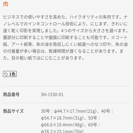
肉
ビジネスでの使いやすさを高めた、ハイクオリティの朱肉です。ナ
ノレベルでのインキコントロール技術により、にじまず、きれいに
速く乾く印影を実現しました。4つのサイズから大きさを選べます。
蓋部分に印刷することや盤面に印刷することも可能です。※コート
紙、アート紙等、朱の油を吸収しにくい紙面へのなつ印や、朱の油
の付着量が多い場合は、乾燥時間が遅くなることがあります。ま
た、目の粗い紙ではにじむことがあります。
1色
商品番号
SH-1530-01
商品サイズ
30号：φ44.7×17.7mm（21g）、40号：
φ54.7×18.7mm（31g）、50号：
φ66.6×19.4mm（48g）、60号：
φ78.2×23.1mm（70g）