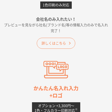
カームメタル
300枚
1色印刷のみ対応
2026年05月19日 12:05
種類の豊富さと価格
会社名のみ入れたい！
プレビューを見ながら社名(ブランド名)等の情報入力のみで名入れ
大阪府E社様
完了！
ワンポイントポリ袋 A4サイズ
1000枚
2026年04月25日 17:53
詳しくはこちら
納期が早そうだった
愛知県S社様
ワンポイントポリ袋 A4サイズ(黒)
1000枚
2026年04月20日 14:28
お値打ちだったので
茨城県G社様
かんたん名入れ入力
uni ジェットストリーム 05
300枚
+ロゴ
2026年04月18日 16:40
値段と注文のしやすさ
オプション +3,300円〜
※
1色・フルカラー印刷対応