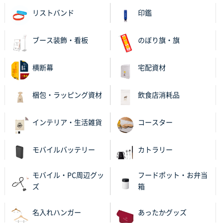
和歌山県S社様
リストバンド
印鑑
レギュラーのぼり（W600mm×H1800mm）
4枚
2025年11月05日 11:13
紹介されたから
ブース装飾・看板
のぼり旗・旗
大分県Y社様
横断幕
宅配資材
不織布スクエアトート(A4サイズ)
300枚
2025年10月28日 17:10
梱包・ラッピング資材
飲食店消耗品
バリエーション
インテリア・生活雑貨
コースター
岡山県K社様
ワンポイントポリ袋 A4サイズ
1000枚
2025年10月28日 09:06
モバイルバッテリー
カトラリー
サイトが見やすい
モバイル・PC周辺グッ
フードポット・お弁当
東京都N社様
ズ
箱
ワンポイントポリ袋 A4サイズ
700枚
2025年10月16日 11:34
名入れハンガー
あったかグッズ
サイト構成が解りやすかったから