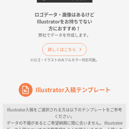
宮崎県Y社様
ポリ袋 手穴A4サイズ
5000枚
ロゴデータ・画像はあるけど
2026年04月17日 09:28
Illustratorをお持ちでない
印刷色が豊富であったため
方におすすめ！
弊社でデータを作成します。
和歌山県H社様
ECO OPPワンポイントポリ袋 A4サイズ（透明）
詳しくはこちら
500枚
※ロゴ・イラストのみフルカラー対応可能。
2026年04月16日 14:31
価格と納期
東京都のお客様
ワンポイントポリ袋 A4サイズ
Illustrator入稿テンプレート
1000枚
2026年04月16日 11:41
納期が早い
Illustrator入稿をご選択される方は以下のテンプレートをご参考
ください。
東京都K社様
データの不備があるとご希望納期に間に合いません。 Illustrator
ワンポイントポリ袋 A4サイズ
300枚