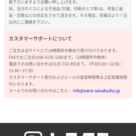
赦下さいますようお願い申し上げます。
かったため
尚、当方のミスによる不良品（欠損、印刷のミス等）は、早急に返
品・交換などの対応をさせて頂きます。その場合、到着日より７日
山口県P社様
以内にご連絡を下さい。
【トートバッグ・エコバッグ】特別ご注文ページ
③
1枚
カスタマーサポートについて
2026年01月09日 13:48
希望の商品の取り扱いがあったので
ご注文は当サイトにて24時間年中無休で受け付けております。
FAXでのご注文は06-6136-5180まで。（24時間年中無休）
大阪府のお客様
電話でのお問い合わせは0120-710-855まで。（平日9:30〜12:00／
厚手コットンマチ付トートL ナチュラル(A4対応)
13:30〜17:30）
200枚
カスタマーサポート受付およびメールの返信時間帯は上記営業時間
2025年12月25日 13:33
内となります。
いつもきちんとしてる。
メールでのお問い合わせはこちら：
info@naire-seisakusho.jp
福島県W社様
A4バインダー(2ツ折)
300枚
2025年12月24日 14:43
以前の注文も含め価格と品質