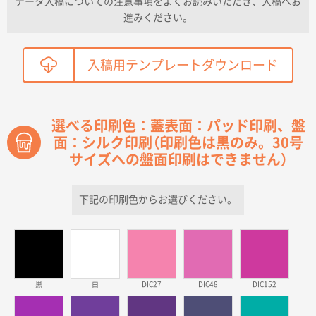
データ入稿についての注意事項をよくお読みいただき、入稿へお
2026年04月01日 16:32
進みください。
こちらの需要にあったので
鳥取県T社様
入稿用テンプレートダウンロード
【オーダー商品】特別ご注文ページ04
2150枚
2026年03月30日 15:47
過去に当社の他の営業が注文した経緯があったため
選べる印刷色：蓋表面：パッド印刷、盤
面：シルク印刷（印刷色は黒のみ。30号
青森県D社様
サイズへの盤面印刷はできません）
ラミネート紙袋 規格S1サイズ(A5対応)
500枚
2026年03月26日 17:31
価格が安い
下記の印刷色からお選びください。
三重県S社様
スタンダードメモ100P
500枚
2026年03月23日 11:22
希望の商品、値段であった。いぜん注文したことがあ
黒
白
DIC27
DIC48
DIC152
るため、