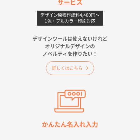
サービス
愛媛県S社様
不織布フラットバッグ（A4縦サイズ）
1000枚
デザイン原稿作成料4,400円〜
1色・フルカラー印刷対応
2026年05月25日 15:10
金額は当然のことですが、ネットからの注文しやすさ
が決め手です
デザインツールは使えないけれど
オリジナルデザインの
佐賀県A社様
ノベルティを作りたい！
ベーシックサコッシュ
1000枚
2026年05月23日 16:24
詳しくはこちら
希望の商品（今回発注分）が一番安かったため
東京都M社様
ワンポイント箔押し紙袋 M横サイズ(A4対応)
100
枚
2026年05月21日 12:56
簡単そだったら
かんたん名入れ入力
愛知県F社様