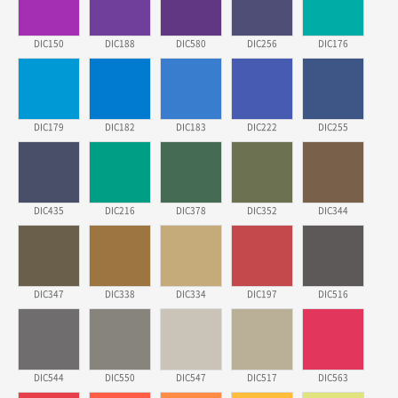
東京都株社様
ECOワンポイントポリ袋 A4サイズ（白）
500枚
DIC150
DIC188
DIC580
DIC256
DIC176
2026年03月19日 18:57
他のサイトにない商品があったから。
埼玉県のお客様
DIC179
DIC182
DIC183
DIC222
DIC255
ポリ袋 手穴A4サイズ
5000枚
2026年03月18日 14:12
安そうだった
DIC435
DIC216
DIC378
DIC352
DIC344
東京都のお客様
ワンポイントポリ袋 B4サイズ
1000枚
2026年03月17日 19:11
実績が多そうでお安いようだったので
DIC347
DIC338
DIC334
DIC197
DIC516
徳島県S社様
ワンポイントポリ袋 A4サイズ
1000枚
DIC544
2026年03月09日 08:27
DIC550
DIC547
DIC517
DIC563