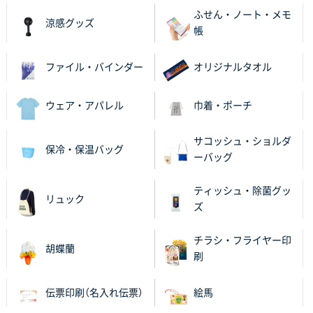
ふせん・ノート・メモ
のし文言が変更できたのと価格。
涼感グッズ
帳
千葉県M社様
ファイル・バインダー
オリジナルタオル
ワンポイント箔押し紙袋 Sサイズ(A5対応)
100枚
2025年11月06日 14:57
営業ご担当者さまより、ご丁寧なサポートをいただ
ウェア・アパレル
巾着・ポーチ
き、他のネット印刷サービスよりも安心して購入まで
進められました。
サコッシュ・ショルダ
保冷・保温バッグ
ーバッグ
大阪府V社様
【ポリ袋】特別ご注文ページ
3000枚
ティッシュ・除菌グッ
リュック
2025年11月06日 14:21
ズ
昨年利用した時に、納期と金額面でかなり業者さんを
比較して決めさせていただきました。 昨年注文分も、
チラシ・フライヤー印
胡蝶蘭
納期がギリギリだったにも関わらず、丁寧に対応して
刷
頂きました。 今回も無理を言っておりますが、丁寧な
対応を頂いており助かっております。
伝票印刷（名入れ伝票）
絵馬