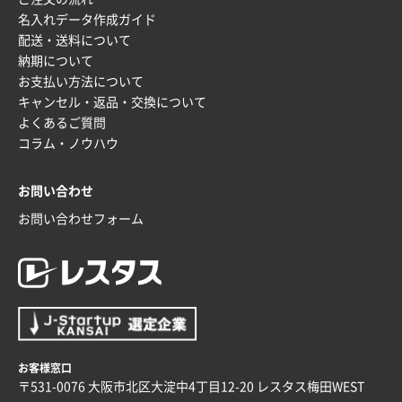
uni ジェットストリーム 07
100枚
名入れデータ作成ガイド
2025年12月09日 14:04
配送・送料について
安い、早い
納期について
お支払い方法について
埼玉県G社様
キャンセル・返品・交換について
ラミネート紙袋 規格L4サイズ(B4対応)
1000枚
よくあるご質問
2025年12月04日 17:34
コラム・ノウハウ
値段が安かった。
お問い合わせ
兵庫県のお客様
お問い合わせフォーム
スタンダードメモ100P
100枚
2025年12月02日 23:00
ロゴが入れられること
大阪府E社様
ECOワンポイントポリ袋 A4サイズ（白）
1000枚
2025年11月28日 15:13
お客様窓口
他部署のスタッフからの指示
〒531-0076 大阪市北区大淀中4丁目12-20 レスタス梅田WEST