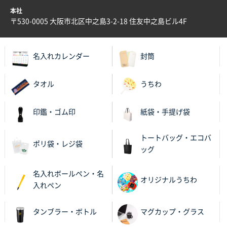
兵庫県S社様
本社
A4箔押し名入れクリアファイル
300枚
〒530-0005 大阪市北区中之島3-2-18 住友中之島ビル4F
2025年11月27日 10:45
以前発注しているので、データが残っている点が良か
ったので
名入れカレンダー
封筒
栃木県M社様
タオル
うちわ
ビオトープデスクメモ100P
100枚
2025年11月25日 16:41
印鑑・ゴム印
紙袋・手提げ袋
前回同様、安心できるから
トートバッグ・エコバ
茨城県G社様
ポリ袋・レジ袋
ッグ
uni ジェットストリーム 05
300枚
2025年11月21日 16:39
名入れボールペン・名
何度か注文していて、満足していたから
オリジナルうちわ
入れペン
神奈川県のお客様
タンブラー・ボトル
マグカップ・グラス
のしメモ100P
800枚
2025年11月18日 13:29