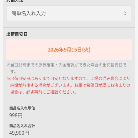
名入れグループサイト
φ45.1×18.1ｍｍ
40号
一個あたり+150.00円
φ55.3×19.0ｍｍ
出荷目安日
50号
2026年9月15日(火)
一個あたり+350.00円
φ67.6×20.0ｍｍ
※当日15時までの原稿確定・入金確認ができた場合の出荷目安日で
60号
す。
※出荷目安日はあくまで目安となりますので、工場の混み具合により
一個あたり+600.00円
納期が前後する場合がございます。お届け希望日が既にお決まりの
φ79.3×24.0ｍｍ
場合は、必ず事前にご相談ください。
商品名入れ単価
998円
商品名入れ合計
49,900円