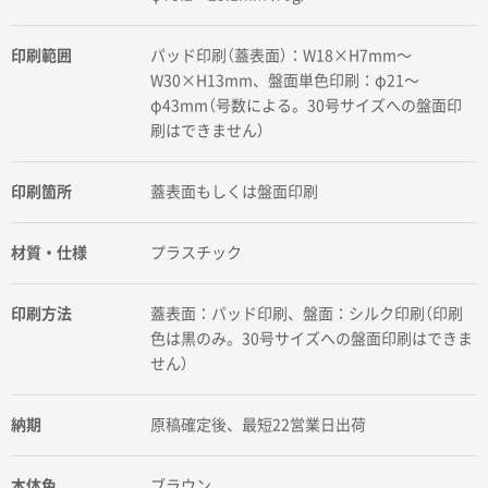
印刷範囲
パッド印刷（蓋表面）：W18×H7mm〜
W30×H13mm、盤面単色印刷：φ21〜
φ43mm（号数による。30号サイズへの盤面印
刷はできません）
印刷箇所
蓋表面もしくは盤面印刷
材質・仕様
プラスチック
印刷方法
蓋表面：パッド印刷、盤面：シルク印刷（印刷
色は黒のみ。30号サイズへの盤面印刷はできま
せん）
納期
原稿確定後、最短22営業日出荷
本体色
ブラウン