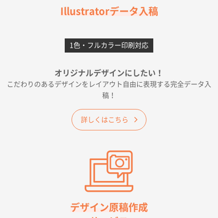
フレキソレジ袋 Uバッグ 35号
5000枚
Illustratorデータ入稿
2026年06月28日 15:14
前回購入したので
1色・フルカラー印刷対応
千葉県A社様
フレキソレジ袋 Uバッグ 35号
5000枚
オリジナルデザインにしたい！
2026年06月19日 09:41
こだわりのあるデザインをレイアウト自由に表現する完全データ入
価格 大丈夫そうな会社に見えた
稿！
大阪府のお客様
詳しくはこちら
A4フルカラークリアファイル
1000枚
2026年06月11日 14:46
前回使用して良かった。
高知県I社様
【ポリ】特別ご注文ページ
1000枚
2026年06月08日 17:38
対応の速さ、丁寧さ、提案など
デザイン原稿作成