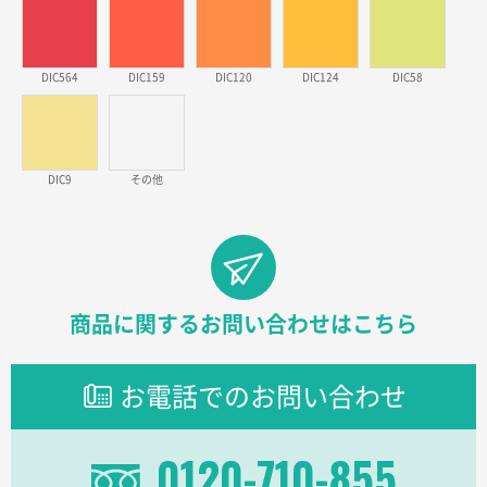
金額が安いのと納期が間に合いそうなのと。
東京都のお客様
DIC564
DIC159
DIC120
DIC124
DIC58
ラミネート紙袋 規格L1サイズ(A4対応)
1000枚
2026年02月26日 15:33
見積りの仕方が明確だったから
DIC9
その他
東京都D社様
【オーダー商品】特別ご注文ページ04
1000枚
2026年02月17日 12:18
柔軟かつスピーディーに対応してくれたため
商品に関するお問い合わせはこちら
東京都のお客様
ラミネート紙袋 規格L1サイズ(A4対応)
1000枚
2026年02月16日 14:47
お電話でのお問い合わせ
分かりやすく、予算に近かったため
0120-710-855
大阪府F社様
【オーダー商品】特別ご注文ページ04
1枚