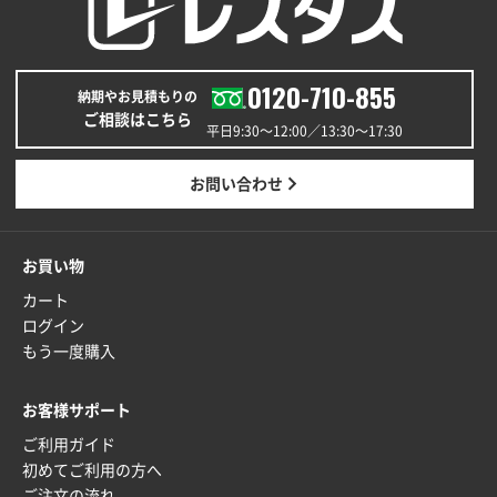
青森県K社様
ワンポイントポリ袋 A4サイズ
1000枚
2025年12月24日 13:22
0120-710-855
納期やお見積もりの
安い
ご相談はこちら
平日9:30〜12:00／13:30〜17:30
東京都M社様
ワンポイント箔押し紙袋 M横サイズ(A4対応)
100
お問い合わせ
枚
2025年12月22日 03:31
価格と納期が希望に合ったから
お買い物
カート
神奈川県S社様
ログイン
ワンポイント箔押し紙袋 M横サイズ(A4対応)
500
もう一度購入
枚
2025年12月16日 10:39
お客様サポート
短納期対応が素晴らしい
ご利用ガイド
初めてご利用の方へ
富山県O社様
ご注文の流れ