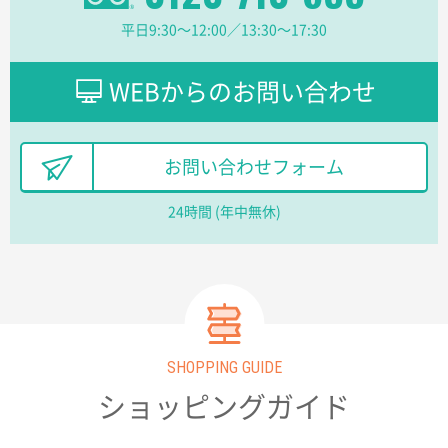
2026年02月13日 22:10
平日9:30〜12:00／13:30〜17:30
レスタスさんでは以前、自社封筒を製作していただき
ました早く、安く、丁寧につくられているので安心し
てお願いできます。
WEBからのお問い合わせ
長野県R社様
陶器マグストレートラウンドリップ
100枚
お問い合わせフォーム
2026年02月09日 14:27
コップの形
24時間 (年中無休)
愛知県株社様
厚手コットンA4フラットトート ナチュラル
600
枚
2026年02月03日 18:12
商品がよさそうだったから
SHOPPING GUIDE
ショッピングガイド
東京都N社様
コットンバッグM(B4対応)
200枚
2026年01月29日 11:46