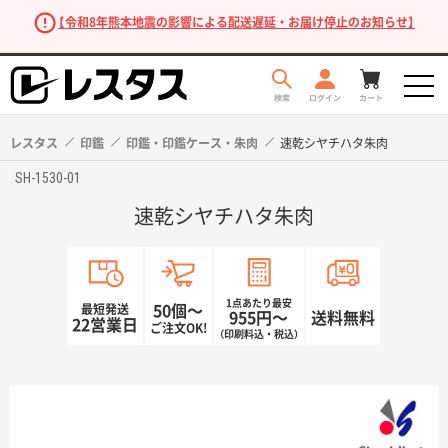
【令和8年熊本地震の影響による配送遅延・お届け停止のお知らせ】
レスタス
印鑑
印鑑・印鑑ケース・朱肉
速乾シヤチハタ朱肉
SH-1530-01
速乾シヤチハタ朱肉
1点あたり最安
最短発送
50個〜
955円〜
送料無料
22営業日
ご注文OK!
（印刷料込・税込）
商品を探す