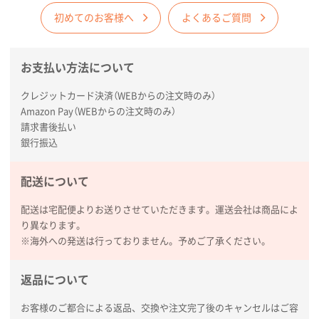
商品情報の正確な記載、スムーズなシステム対応
初めてのお客様へ
よくあるご質問
広島県(社様
お支払い方法について
タッチペン付3色+1色スリムペン（再生ABS）
500
枚
クレジットカード決済（WEBからの注文時のみ）
2026年01月27日 13:12
Amazon Pay（WEBからの注文時のみ）
毎年注文しており、信頼できるから。出来上がりも満
請求書後払い
足している。
銀行振込
熊本県S社様
配送について
ぺんてる ビクーニャフィール
1000枚
2026年01月26日 15:45
配送は宅配便よりお送りさせていただきます。運送会社は商品によ
印刷範囲が広かったから、取扱商品
り異なります。
※海外への発送は行っておりません。予めご了承ください。
新潟県R社様
ワンポイントポリ袋 A4サイズ
1000枚
返品について
2026年01月16日 10:53
お客様のご都合による返品、交換や注文完了後のキャンセルはご容
納期が比較的短く、ロット数が豊富に選べて価格が安