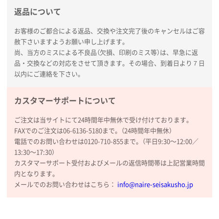
新潟県R社様
返品について
ワンポイントポリ袋 A4サイズ
1000枚
2026年01月16日 10:53
お客様のご都合による返品、交換や注文完了後のキャンセルはご容
赦下さいますようお願い申し上げます。
納期が比較的短く、ロット数が豊富に選べて価格が安
尚、当方のミスによる不良品（欠損、印刷のミス等）は、早急に返
かったため
品・交換などの対応をさせて頂きます。その場合、到着日より７日
以内にご連絡を下さい。
山口県P社様
【トートバッグ・エコバッグ】特別ご注文ページ
カスタマーサポートについて
③
1枚
2026年01月09日 13:48
ご注文は当サイトにて24時間年中無休で受け付けております。
希望の商品の取り扱いがあったので
FAXでのご注文は06-6136-5180まで。（24時間年中無休）
電話でのお問い合わせは0120-710-855まで。（平日9:30〜12:00／
大阪府のお客様
13:30〜17:30）
厚手コットンマチ付トートL ナチュラル(A4対応)
カスタマーサポート受付およびメールの返信時間帯は上記営業時間
200枚
内となります。
2025年12月25日 13:33
メールでのお問い合わせはこちら：
info@naire-seisakusho.jp
いつもきちんとしてる。