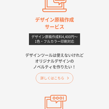
高知県I社様
【ポリ】特別ご注文ページ
1000枚
2026年06月08日 17:38
対応の速さ、丁寧さ、提案など
デザイン原稿作成
サービス
愛媛県S社様
不織布フラットバッグ（A4縦サイズ）
1000枚
デザイン原稿作成料4,400円〜
1色・フルカラー印刷対応
2026年05月25日 15:10
金額は当然のことですが、ネットからの注文しやすさ
が決め手です
デザインツールは使えないけれど
オリジナルデザインの
佐賀県A社様
ノベルティを作りたい！
ベーシックサコッシュ
1000枚
2026年05月23日 16:24
詳しくはこちら
希望の商品（今回発注分）が一番安かったため
東京都M社様
ワンポイント箔押し紙袋 M横サイズ(A4対応)
100
枚