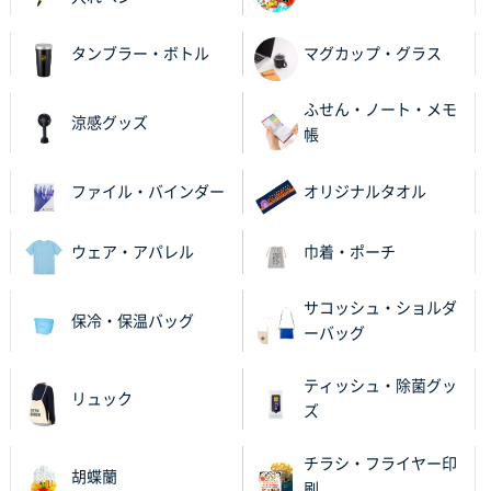
何度か注文していて、満足していたから
タンブラー・ボトル
マグカップ・グラス
神奈川県のお客様
のしメモ100P
800枚
ふせん・ノート・メモ
2025年11月18日 13:29
涼感グッズ
帳
のし文言が変更できたのと価格。
ファイル・バインダー
オリジナルタオル
千葉県M社様
ワンポイント箔押し紙袋 Sサイズ(A5対応)
100枚
2025年11月06日 14:57
ウェア・アパレル
巾着・ポーチ
営業ご担当者さまより、ご丁寧なサポートをいただ
き、他のネット印刷サービスよりも安心して購入まで
サコッシュ・ショルダ
保冷・保温バッグ
進められました。
ーバッグ
大阪府V社様
ティッシュ・除菌グッ
リュック
【ポリ袋】特別ご注文ページ
3000枚
ズ
2025年11月06日 14:21
昨年利用した時に、納期と金額面でかなり業者さんを
チラシ・フライヤー印
胡蝶蘭
比較して決めさせていただきました。 昨年注文分も、
刷