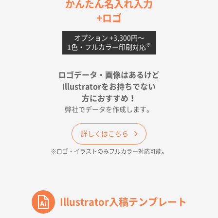
茨城県G社様
かんたん名入れ入力
uni ジェットストリーム 05
300枚
+ロゴ
2026年04月18日 16:40
値段と注文のしやすさ
オプション +3,300円〜
※
1色・フルカラー印刷対応
宮崎県Y社様
ポリ袋 手穴A4サイズ
5000枚
ロゴデータ・画像はあるけど
2026年04月17日 09:28
Illustratorをお持ちでない
印刷色が豊富であったため
方におすすめ！
弊社でデータを作成します。
和歌山県H社様
ECO OPPワンポイントポリ袋 A4サイズ（透明）
詳しくはこちら
500枚
※ロゴ・イラストのみフルカラー対応可能。
2026年04月16日 14:31
価格と納期
東京都のお客様
ワンポイントポリ袋 A4サイズ
Illustrator入稿テンプレート
1000枚
2026年04月16日 11:41