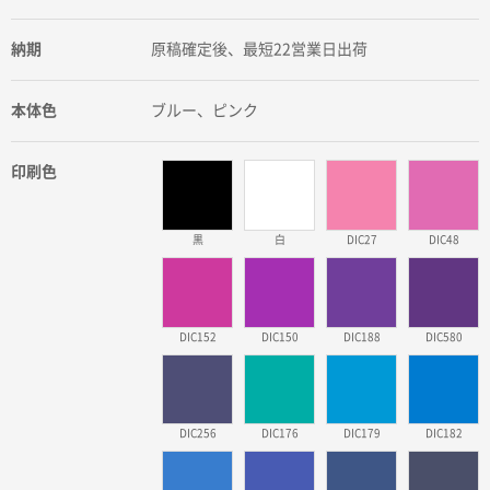
納期
原稿確定後、最短22営業日出荷
本体色
ブルー、ピンク
印刷色
黒
白
DIC27
DIC48
DIC152
DIC150
DIC188
DIC580
DIC256
DIC176
DIC179
DIC182