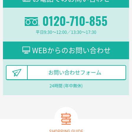
分かりやすく、予算に近かったため
0120-710-855
大阪府F社様
【オーダー商品】特別ご注文ページ04
1枚
平日9:30〜12:00／13:30〜17:30
2026年02月13日 22:10
レスタスさんでは以前、自社封筒を製作していただき
ました早く、安く、丁寧につくられているので安心し
WEBからのお問い合わせ
てお願いできます。
長野県R社様
お問い合わせフォーム
陶器マグストレートラウンドリップ
100枚
2026年02月09日 14:27
24時間 (年中無休)
コップの形
愛知県株社様
厚手コットンA4フラットトート ナチュラル
600
枚
2026年02月03日 18:12
SHOPPING GUIDE