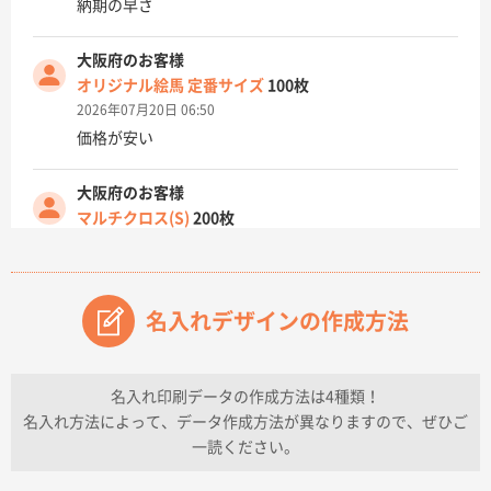
納期の早さ
大阪府のお客様
オリジナル絵馬 定番サイズ
100枚
2026年07月20日 06:50
価格が安い
大阪府のお客様
マルチクロス(S)
200枚
2026年07月14日 13:26
原稿データ流用が可能で価格が妥当なこと
名入れデザインの作成方法
兵庫県のお客様
チケットホルダー ダブルポケット
1000枚
2026年07月13日 10:50
名入れ印刷データの作成方法は4種類！
上記のとおりです。
名入れ方法によって、データ作成方法が異なりますので、ぜひご
一読ください。
愛知県I社様
【オーダー商品】特別ご注文ページ04
3000枚