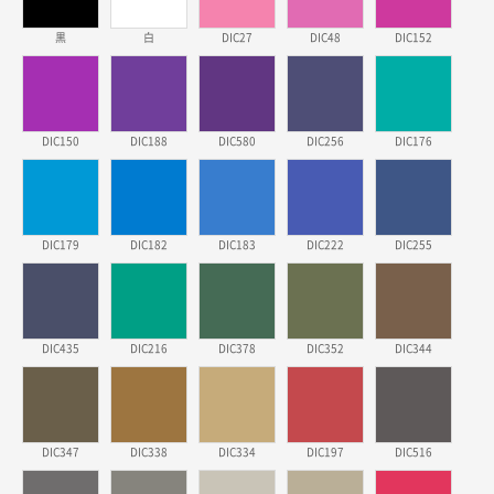
2026年03月23日 11:22
黒
白
DIC27
DIC48
DIC152
希望の商品、値段であった。いぜん注文したことがあ
るため、
東京都株社様
DIC150
DIC188
DIC580
DIC256
DIC176
ECOワンポイントポリ袋 A4サイズ（白）
500枚
2026年03月19日 18:57
他のサイトにない商品があったから。
DIC179
DIC182
DIC183
DIC222
DIC255
埼玉県のお客様
ポリ袋 手穴A4サイズ
5000枚
2026年03月18日 14:12
安そうだった
DIC435
DIC216
DIC378
DIC352
DIC344
東京都のお客様
ワンポイントポリ袋 B4サイズ
1000枚
2026年03月17日 19:11
DIC347
DIC338
DIC334
DIC197
DIC516
実績が多そうでお安いようだったので