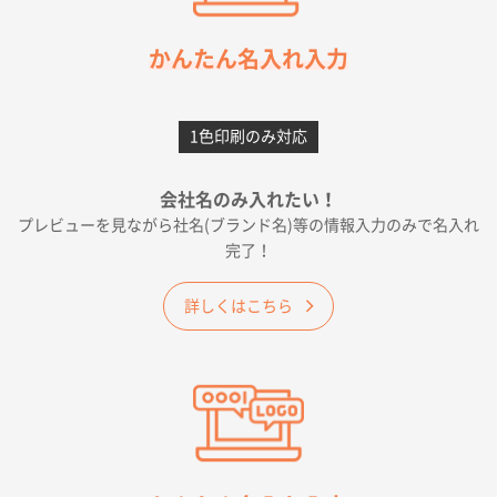
2026年05月21日 12:56
簡単そだったら
かんたん名入れ入力
愛知県F社様
カームメタル
300枚
1色印刷のみ対応
2026年05月19日 12:05
種類の豊富さと価格
会社名のみ入れたい！
プレビューを見ながら社名(ブランド名)等の情報入力のみで名入れ
大阪府E社様
完了！
ワンポイントポリ袋 A4サイズ
1000枚
2026年04月25日 17:53
詳しくはこちら
納期が早そうだった
愛知県S社様
ワンポイントポリ袋 A4サイズ(黒)
1000枚
2026年04月20日 14:28
お値打ちだったので