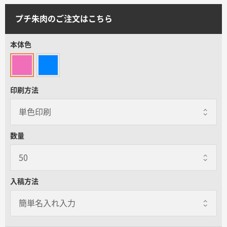
サイトメニュー
プチ朱肉のご注文はこちら
初めての方へ
本体色
ご注文の流れ
印刷方法
お見積書の作成方法
データ入稿ガイド
数量
再注文について
入稿方法
よくあるご質問