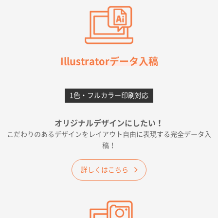
2026年07月03日 09:23
柳さんの対応が素晴らしかった。
千葉県A社様
フレキソレジ袋 Uバッグ 35号
5000枚
Illustratorデータ入稿
2026年06月28日 15:14
前回購入したので
1色・フルカラー印刷対応
千葉県A社様
フレキソレジ袋 Uバッグ 35号
5000枚
オリジナルデザインにしたい！
2026年06月19日 09:41
こだわりのあるデザインをレイアウト自由に表現する完全データ入
価格 大丈夫そうな会社に見えた
稿！
大阪府のお客様
詳しくはこちら
A4フルカラークリアファイル
1000枚
2026年06月11日 14:46
前回使用して良かった。