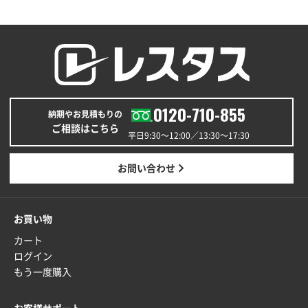
福島県W社様
A4バインダー(2ツ折)
300枚
2025年12月24日 14:43
以前の注文も含め価格と品質
青森県K社様
ワンポイントポリ袋 A4サイズ
1000枚
0120-710-855
納期やお見積もりの
2025年12月24日 13:22
ご相談はこちら
安い
平日9:30〜12:00／13:30〜17:30
東京都M社様
お問い合わせ
ワンポイント箔押し紙袋 M横サイズ(A4対応)
100
枚
2025年12月22日 03:31
お買い物
価格と納期が希望に合ったから
カート
ログイン
神奈川県S社様
もう一度購入
ワンポイント箔押し紙袋 M横サイズ(A4対応)
500
枚