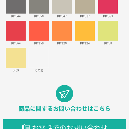
徳島県S社様
DIC544
DIC550
DIC547
DIC517
DIC563
ワンポイントポリ袋 A4サイズ
1000枚
2026年03月09日 08:27
金額が安いのと納期が間に合いそうなのと。
DIC564
DIC159
DIC120
DIC124
DIC58
東京都のお客様
ラミネート紙袋 規格L1サイズ(A4対応)
1000枚
2026年02月26日 15:33
見積りの仕方が明確だったから
DIC9
その他
東京都D社様
【オーダー商品】特別ご注文ページ04
1000枚
2026年02月17日 12:18
柔軟かつスピーディーに対応してくれたため
商品に関するお問い合わせはこちら
東京都のお客様
ラミネート紙袋 規格L1サイズ(A4対応)
1000枚
お電話でのお問い合わせ
2026年02月16日 14:47