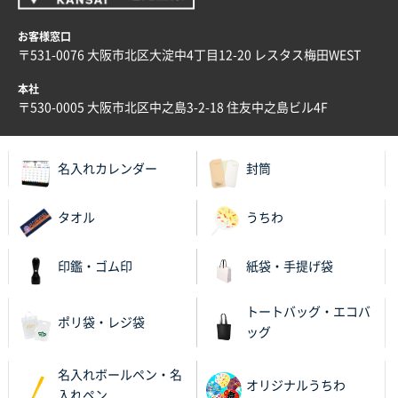
ECOワンポイントポリ袋 A4サイズ（白）
1000枚
お客様窓口
2025年11月28日 15:13
〒531-0076 大阪市北区大淀中4丁目12-20 レスタス梅田WEST
他部署のスタッフからの指示
本社
兵庫県S社様
〒530-0005 大阪市北区中之島3-2-18 住友中之島ビル4F
A4箔押し名入れクリアファイル
300枚
2025年11月27日 10:45
名入れカレンダー
封筒
以前発注しているので、データが残っている点が良か
ったので
タオル
うちわ
栃木県M社様
ビオトープデスクメモ100P
100枚
印鑑・ゴム印
紙袋・手提げ袋
2025年11月25日 16:41
前回同様、安心できるから
トートバッグ・エコバ
ポリ袋・レジ袋
ッグ
茨城県G社様
uni ジェットストリーム 05
300枚
名入れボールペン・名
2025年11月21日 16:39
オリジナルうちわ
入れペン