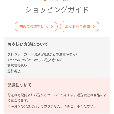
商品がよさそうだったから
ショッピングガイド
東京都N社様
コットンバッグM(B4対応)
200枚
2026年01月29日 11:46
初めてのお客様へ
よくあるご質問
商品情報の正確な記載、スムーズなシステム対応
お支払い方法について
広島県(社様
タッチペン付3色+1色スリムペン（再生ABS）
500
クレジットカード決済（WEBからの注文時のみ）
枚
Amazon Pay（WEBからの注文時のみ）
2026年01月27日 13:12
請求書後払い
毎年注文しており、信頼できるから。出来上がりも満
銀行振込
足している。
配送について
熊本県S社様
ぺんてる ビクーニャフィール
1000枚
配送は宅配便よりお送りさせていただきます。運送会社は商品によ
2026年01月26日 15:45
り異なります。
印刷範囲が広かったから、取扱商品
※海外への発送は行っておりません。予めご了承ください。