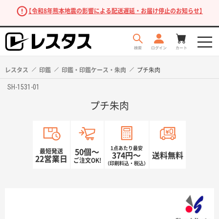
【令和8年熊本地震の影響による配送遅延・お届け停止のお知らせ】
レスタス
印鑑
印鑑・印鑑ケース・朱肉
プチ朱肉
SH-1531-01
プチ朱肉
1点あたり最安
最短発送
50個〜
374円〜
送料無料
22営業日
ご注文OK!
（印刷料込・税込）
商品を探す