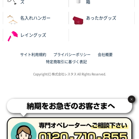
ズ
箱
東京都N社様
ワンポイントポリ袋 A4サイズ
700枚
名入れハンガー
あったかグッズ
2025年10月16日 11:34
サイト構成が解りやすかったから
レイングッズ
東京都J社様
ブックメモ付箋
200枚
サイト利用規約
プライバシーポリシー
会社概要
2025年10月16日 10:30
特定商取引に基づく表記
丁度良いものがあったので
Copyright(C) 株式会社レスタス All Rights Reserved.
群馬県K社様
ポリ袋 手穴B4サイズ
1000枚
2025年10月11日 09:47
×
過去に製造をお願いしており、注文の流れがスムーズ
に進められるから
東京都S社様
ワンポイントポリ袋 A4サイズ
1000枚