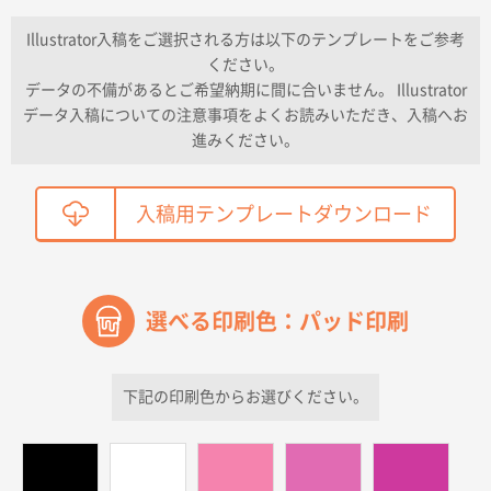
納期が早い
Illustrator入稿をご選択される方は以下のテンプレートをご参考
ください。
東京都K社様
データの不備があるとご希望納期に間に合いません。 Illustrator
ワンポイントポリ袋 A4サイズ
300枚
データ入稿についての注意事項をよくお読みいただき、入稿へお
2026年04月01日 16:32
進みください。
こちらの需要にあったので
鳥取県T社様
入稿用テンプレートダウンロード
【オーダー商品】特別ご注文ページ04
2150枚
2026年03月30日 15:47
過去に当社の他の営業が注文した経緯があったため
選べる印刷色：パッド印刷
青森県D社様
ラミネート紙袋 規格S1サイズ(A5対応)
500枚
2026年03月26日 17:31
下記の印刷色からお選びください。
価格が安い
三重県S社様
スタンダードメモ100P
500枚