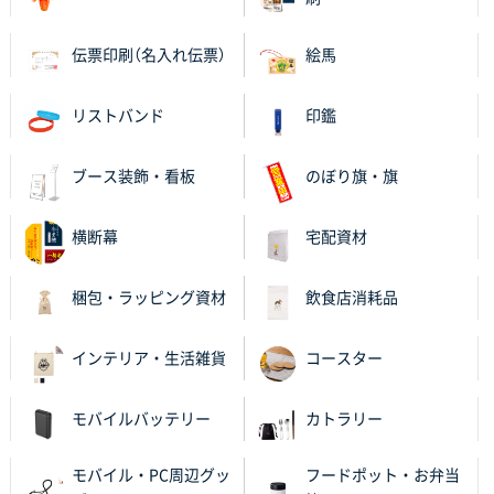
納期がギリギリだったにも関わらず、丁寧に対応して
頂きました。 今回も無理を言っておりますが、丁寧な
伝票印刷（名入れ伝票）
絵馬
対応を頂いており助かっております。
リストバンド
印鑑
和歌山県S社様
レギュラーのぼり（W600mm×H1800mm）
4枚
2025年11月05日 11:13
ブース装飾・看板
のぼり旗・旗
紹介されたから
横断幕
宅配資材
大分県Y社様
不織布スクエアトート(A4サイズ)
300枚
梱包・ラッピング資材
飲食店消耗品
2025年10月28日 17:10
バリエーション
インテリア・生活雑貨
コースター
岡山県K社様
ワンポイントポリ袋 A4サイズ
1000枚
モバイルバッテリー
カトラリー
2025年10月28日 09:06
サイトが見やすい
モバイル・PC周辺グッ
フードポット・お弁当