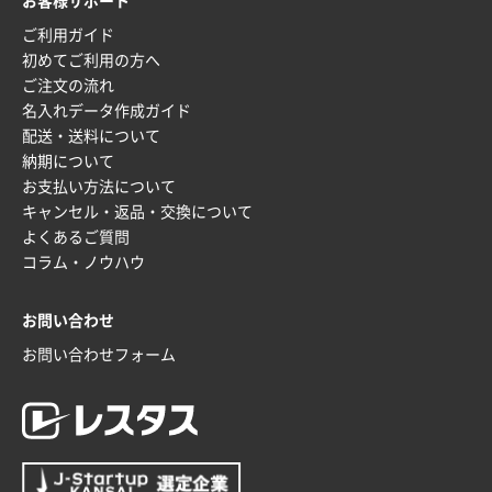
お客様サポート
2025年12月16日 10:39
ご利用ガイド
短納期対応が素晴らしい
初めてご利用の方へ
ご注文の流れ
富山県O社様
名入れデータ作成ガイド
uni ジェットストリーム 07
100枚
配送・送料について
2025年12月09日 14:04
納期について
安い、早い
お支払い方法について
キャンセル・返品・交換について
埼玉県G社様
よくあるご質問
ラミネート紙袋 規格L4サイズ(B4対応)
1000枚
コラム・ノウハウ
2025年12月04日 17:34
値段が安かった。
お問い合わせ
お問い合わせフォーム
兵庫県のお客様
スタンダードメモ100P
100枚
2025年12月02日 23:00
ロゴが入れられること
大阪府E社様