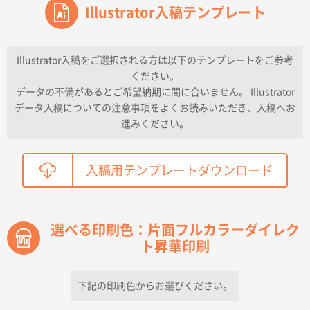
ワンポイントポリ袋 A4サイズ
Illustrator入稿テンプレート
1000枚
2026年04月16日 11:41
納期が早い
Illustrator入稿をご選択される方は以下のテンプレートをご参考
ください。
東京都K社様
データの不備があるとご希望納期に間に合いません。 Illustrator
ワンポイントポリ袋 A4サイズ
300枚
データ入稿についての注意事項をよくお読みいただき、入稿へお
2026年04月01日 16:32
進みください。
こちらの需要にあったので
鳥取県T社様
入稿用テンプレートダウンロード
【オーダー商品】特別ご注文ページ04
2150枚
2026年03月30日 15:47
過去に当社の他の営業が注文した経緯があったため
選べる印刷色：片面フルカラーダイレク
ト昇華印刷
青森県D社様
ラミネート紙袋 規格S1サイズ(A5対応)
500枚
2026年03月26日 17:31
下記の印刷色からお選びください。
価格が安い