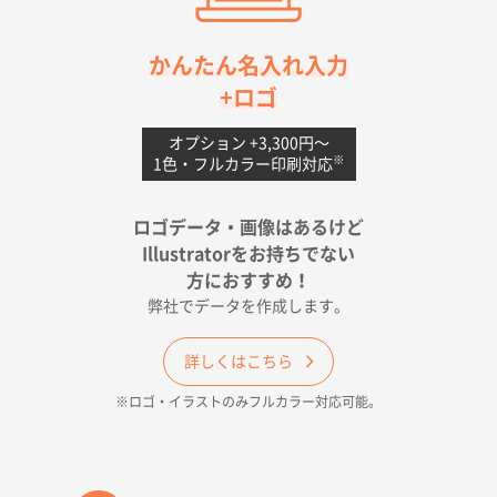
お値打ちだったので
茨城県G社様
かんたん名入れ入力
uni ジェットストリーム 05
300枚
+ロゴ
2026年04月18日 16:40
値段と注文のしやすさ
オプション +3,300円〜
※
1色・フルカラー印刷対応
宮崎県Y社様
ポリ袋 手穴A4サイズ
5000枚
ロゴデータ・画像はあるけど
2026年04月17日 09:28
Illustratorをお持ちでない
印刷色が豊富であったため
方におすすめ！
弊社でデータを作成します。
和歌山県H社様
ECO OPPワンポイントポリ袋 A4サイズ（透明）
詳しくはこちら
500枚
※ロゴ・イラストのみフルカラー対応可能。
2026年04月16日 14:31
価格と納期
東京都のお客様