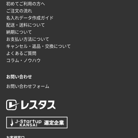
初めてご利用の方へ
ワンポイント箔押し紙袋 M横サイズ(A4対応)
500
ご注文の流れ
枚
名入れデータ作成ガイド
2025年12月16日 10:39
配送・送料について
短納期対応が素晴らしい
納期について
お支払い方法について
富山県O社様
キャンセル・返品・交換について
uni ジェットストリーム 07
100枚
よくあるご質問
2025年12月09日 14:04
コラム・ノウハウ
安い、早い
お問い合わせ
埼玉県G社様
ラミネート紙袋 規格L4サイズ(B4対応)
1000枚
お問い合わせフォーム
2025年12月04日 17:34
値段が安かった。
兵庫県のお客様
スタンダードメモ100P
100枚
2025年12月02日 23:00
ロゴが入れられること
お客様窓口