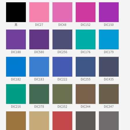
三重県S社様
スタンダードメモ100P
500枚
2026年03月23日 11:22
黒
DIC27
DIC48
DIC152
DIC150
希望の商品、値段であった。いぜん注文したことがあ
るため、
東京都株社様
DIC188
DIC580
DIC256
DIC176
DIC179
ECOワンポイントポリ袋 A4サイズ（白）
500枚
2026年03月19日 18:57
他のサイトにない商品があったから。
DIC182
DIC183
DIC222
DIC255
DIC435
埼玉県のお客様
ポリ袋 手穴A4サイズ
5000枚
2026年03月18日 14:12
安そうだった
DIC216
DIC378
DIC352
DIC344
DIC347
東京都のお客様
ワンポイントポリ袋 B4サイズ
1000枚