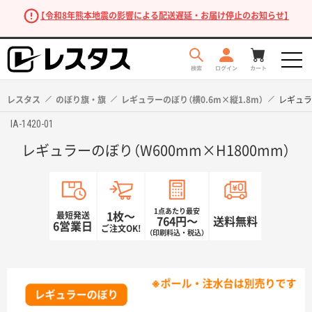
【令和8年熊本地震の影響による配送遅延・お届け停止のお知らせ】
レスタス
のぼり旗・旗
レギュラーのぼり（横0.6m×縦1.8m）
レギュラ
IA-1420-01
レギュラーのぼり（W600mm×H1800mm）
1点あたり最安
最短発送
1枚〜
764円〜
送料無料
6営業日
ご注文OK!
（印刷料込・税込）
商品を探す