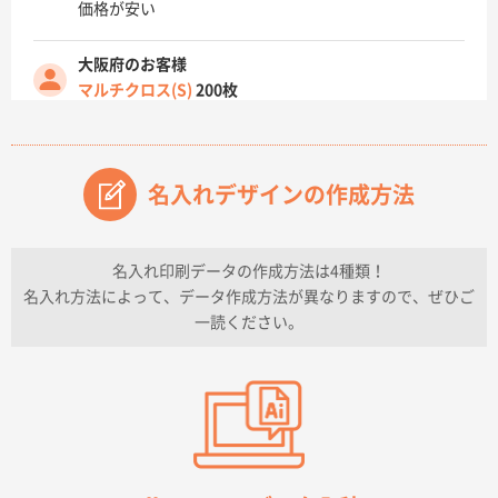
価格が安い
大阪府のお客様
マルチクロス(S)
200枚
2026年07月14日 13:26
原稿データ流用が可能で価格が妥当なこと
名入れデザインの作成方法
兵庫県のお客様
チケットホルダー ダブルポケット
1000枚
2026年07月13日 10:50
名入れ印刷データの作成方法は4種類！
上記のとおりです。
名入れ方法によって、データ作成方法が異なりますので、ぜひご
一読ください。
愛知県I社様
【オーダー商品】特別ご注文ページ04
3000枚
2026年07月03日 09:23
柳さんの対応が素晴らしかった。
千葉県A社様
フレキソレジ袋 Uバッグ 35号
5000枚