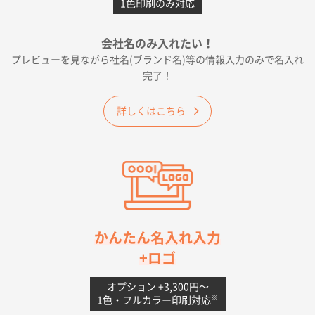
1色印刷のみ対応
2026年05月19日 12:05
種類の豊富さと価格
会社名のみ入れたい！
プレビューを見ながら社名(ブランド名)等の情報入力のみで名入れ
大阪府E社様
完了！
ワンポイントポリ袋 A4サイズ
1000枚
2026年04月25日 17:53
詳しくはこちら
納期が早そうだった
愛知県S社様
ワンポイントポリ袋 A4サイズ(黒)
1000枚
2026年04月20日 14:28
お値打ちだったので
茨城県G社様
かんたん名入れ入力
uni ジェットストリーム 05
300枚
+ロゴ
2026年04月18日 16:40
値段と注文のしやすさ
オプション +3,300円〜
※
1色・フルカラー印刷対応