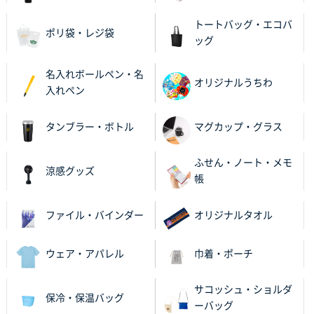
2025年12月09日 14:04
トートバッグ・エコバ
安い、早い
ポリ袋・レジ袋
ッグ
埼玉県G社様
名入れボールペン・名
ラミネート紙袋 規格L4サイズ(B4対応)
1000枚
オリジナルうちわ
入れペン
2025年12月04日 17:34
値段が安かった。
タンブラー・ボトル
マグカップ・グラス
兵庫県のお客様
スタンダードメモ100P
100枚
ふせん・ノート・メモ
涼感グッズ
2025年12月02日 23:00
帳
ロゴが入れられること
ファイル・バインダー
オリジナルタオル
大阪府E社様
ECOワンポイントポリ袋 A4サイズ（白）
1000枚
ウェア・アパレル
巾着・ポーチ
2025年11月28日 15:13
他部署のスタッフからの指示
サコッシュ・ショルダ
保冷・保温バッグ
ーバッグ