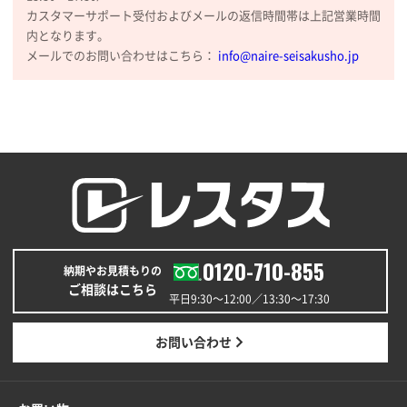
商品情報の正確な記載、スムーズなシステム対応
カスタマーサポート受付およびメールの返信時間帯は上記営業時間
内となります。
広島県(社様
メールでのお問い合わせはこちら：
info@naire-seisakusho.jp
タッチペン付3色+1色スリムペン（再生ABS）
500
枚
2026年01月27日 13:12
毎年注文しており、信頼できるから。出来上がりも満
足している。
熊本県S社様
ぺんてる ビクーニャフィール
1000枚
2026年01月26日 15:45
0120-710-855
印刷範囲が広かったから、取扱商品
納期やお見積もりの
ご相談はこちら
平日9:30〜12:00／13:30〜17:30
新潟県R社様
ワンポイントポリ袋 A4サイズ
1000枚
お問い合わせ
2026年01月16日 10:53
納期が比較的短く、ロット数が豊富に選べて価格が安
かったため