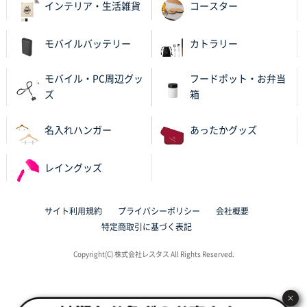
インテリア・生活雑貨
コースター
のし文言が変更できたのと価格。
千葉県M社様
モバイルバッテリー
カトラリー
ワンポイント箔押し紙袋 Sサイズ(A5対応)
100枚
2025年11月06日 14:57
モバイル・PC周辺グッ
フードポット・お弁当
営業ご担当者さまより、ご丁寧なサポートをいただ
ズ
箱
き、他のネット印刷サービスよりも安心して購入まで
進められました。
名入れハンガー
あったかグッズ
大阪府V社様
レイングッズ
【ポリ袋】特別ご注文ページ
3000枚
2025年11月06日 14:21
昨年利用した時に、納期と金額面でかなり業者さんを
サイト利用規約
プライバシーポリシー
会社概要
比較して決めさせていただきました。 昨年注文分も、
特定商取引に基づく表記
納期がギリギリだったにも関わらず、丁寧に対応して
頂きました。 今回も無理を言っておりますが、丁寧な
Copyright(C) 株式会社レスタス All Rights Reserved.
対応を頂いており助かっております。
×
和歌山県S社様