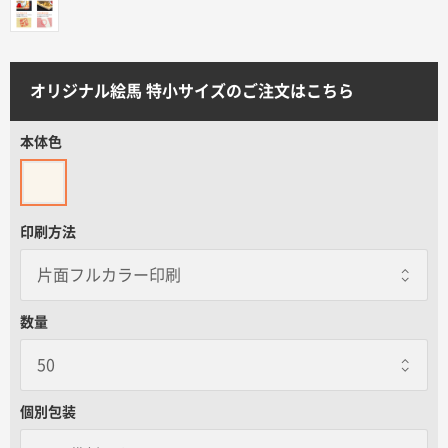
サイトメニュー
初めての方へ
オリジナル絵馬 特小サイズのご注文はこちら
ご注文の流れ
本体色
お見積書の作成方法
印刷方法
データ入稿ガイド
数量
再注文について
よくあるご質問
個別包装