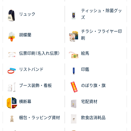
兵庫県S社様
A4箔押し名入れクリアファイル
300枚
ティッシュ・除菌グッ
2025年11月27日 10:45
リュック
ズ
以前発注しているので、データが残っている点が良か
ったので
チラシ・フライヤー印
胡蝶蘭
刷
栃木県M社様
ビオトープデスクメモ100P
100枚
伝票印刷（名入れ伝票）
絵馬
2025年11月25日 16:41
前回同様、安心できるから
リストバンド
印鑑
茨城県G社様
uni ジェットストリーム 05
300枚
ブース装飾・看板
のぼり旗・旗
2025年11月21日 16:39
何度か注文していて、満足していたから
横断幕
宅配資材
神奈川県のお客様
梱包・ラッピング資材
飲食店消耗品
のしメモ100P
800枚
2025年11月18日 13:29