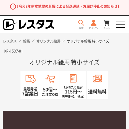
【令和8年熊本地震の影響による配送遅延・お届け停止のお知らせ】
レスタス
絵馬
オリジナル絵馬
オリジナル絵馬 特小サイズ
KP-1537-01
オリジナル絵馬 特小サイズ
1点あたり最安
最短発送
50個〜
115円〜
送料無料
7営業日
ご注文OK!
（印刷料込・税込）
商品を探す