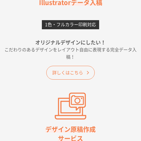
Illustratorデータ入稿
2026年06月28日 15:14
前回購入したので
1色・フルカラー印刷対応
千葉県A社様
フレキソレジ袋 Uバッグ 35号
5000枚
オリジナルデザインにしたい！
2026年06月19日 09:41
こだわりのあるデザインをレイアウト自由に表現する完全データ入
価格 大丈夫そうな会社に見えた
稿！
大阪府のお客様
詳しくはこちら
A4フルカラークリアファイル
1000枚
2026年06月11日 14:46
前回使用して良かった。
高知県I社様
【ポリ】特別ご注文ページ
1000枚
2026年06月08日 17:38
対応の速さ、丁寧さ、提案など
デザイン原稿作成
サービス