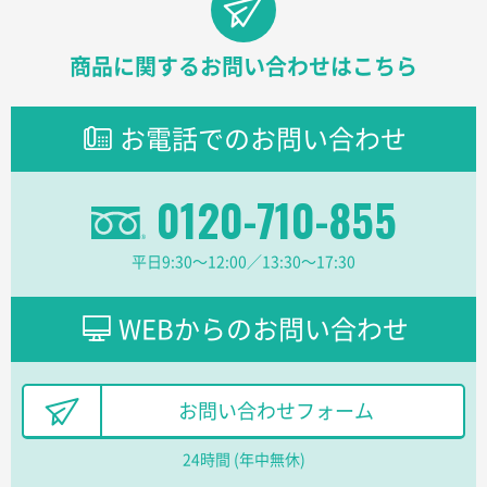
東京都株社様
ECOワンポイントポリ袋 A4サイズ（白）
500枚
2026年03月19日 18:57
商品に関するお問い合わせはこちら
他のサイトにない商品があったから。
お電話でのお問い合わせ
埼玉県のお客様
ポリ袋 手穴A4サイズ
5000枚
2026年03月18日 14:12
0120-710-855
安そうだった
平日9:30〜12:00／13:30〜17:30
東京都のお客様
ワンポイントポリ袋 B4サイズ
1000枚
2026年03月17日 19:11
WEBからのお問い合わせ
実績が多そうでお安いようだったので
徳島県S社様
お問い合わせフォーム
ワンポイントポリ袋 A4サイズ
1000枚
2026年03月09日 08:27
24時間 (年中無休)
金額が安いのと納期が間に合いそうなのと。