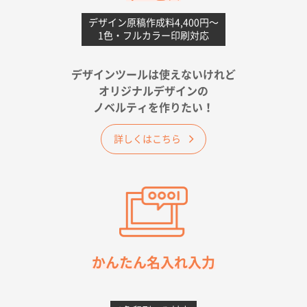
愛媛県S社様
不織布フラットバッグ（A4縦サイズ）
1000枚
デザイン原稿作成料4,400円〜
1色・フルカラー印刷対応
2026年05月25日 15:10
金額は当然のことですが、ネットからの注文しやすさ
が決め手です
デザインツールは使えないけれど
オリジナルデザインの
佐賀県A社様
ノベルティを作りたい！
ベーシックサコッシュ
1000枚
2026年05月23日 16:24
詳しくはこちら
希望の商品（今回発注分）が一番安かったため
東京都M社様
ワンポイント箔押し紙袋 M横サイズ(A4対応)
100
枚
2026年05月21日 12:56
簡単そだったら
かんたん名入れ入力
愛知県F社様
カームメタル
300枚