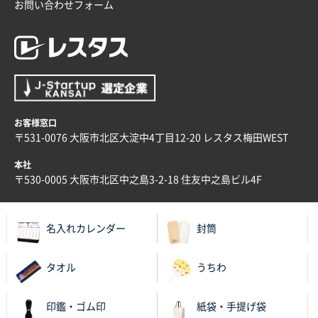
青森県K社様
お問い合わせフォーム
ワンポイントポリ袋 A4サイズ
1000枚
2025年12月24日 13:22
安い
東京都M社様
ワンポイント箔押し紙袋 M横サイズ(A4対応)
100
枚
お客様窓口
2025年12月22日 03:31
〒531-0076 大阪市北区大淀中4丁目12-20 レスタス梅田WEST
価格と納期が希望に合ったから
本社
〒530-0005 大阪市北区中之島3-2-18 住友中之島ビル4F
神奈川県S社様
ワンポイント箔押し紙袋 M横サイズ(A4対応)
500
枚
名入れカレンダー
封筒
2025年12月16日 10:39
短納期対応が素晴らしい
タオル
うちわ
富山県O社様
印鑑・ゴム印
紙袋・手提げ袋
uni ジェットストリーム 07
100枚