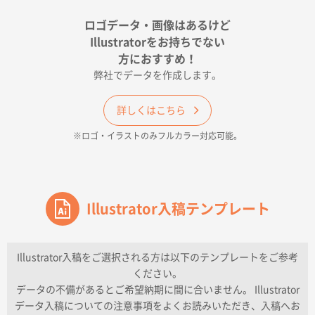
宮崎県Y社様
ポリ袋 手穴A4サイズ
5000枚
ロゴデータ・画像はあるけど
2026年04月17日 09:28
Illustratorをお持ちでない
印刷色が豊富であったため
方におすすめ！
弊社でデータを作成します。
和歌山県H社様
ECO OPPワンポイントポリ袋 A4サイズ（透明）
詳しくはこちら
500枚
※ロゴ・イラストのみフルカラー対応可能。
2026年04月16日 14:31
価格と納期
東京都のお客様
ワンポイントポリ袋 A4サイズ
Illustrator入稿テンプレート
1000枚
2026年04月16日 11:41
納期が早い
Illustrator入稿をご選択される方は以下のテンプレートをご参考
ください。
東京都K社様
データの不備があるとご希望納期に間に合いません。 Illustrator
ワンポイントポリ袋 A4サイズ
300枚
データ入稿についての注意事項をよくお読みいただき、入稿へお
2026年04月01日 16:32