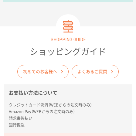
東京都のお客様
ラミネート紙袋 規格L1サイズ(A4対応)
1000枚
2026年02月26日 15:33
見積りの仕方が明確だったから
SHOPPING GUIDE
東京都D社様
ショッピングガイド
【オーダー商品】特別ご注文ページ04
1000枚
2026年02月17日 12:18
柔軟かつスピーディーに対応してくれたため
初めてのお客様へ
よくあるご質問
東京都のお客様
ラミネート紙袋 規格L1サイズ(A4対応)
1000枚
お支払い方法について
2026年02月16日 14:47
クレジットカード決済（WEBからの注文時のみ）
分かりやすく、予算に近かったため
Amazon Pay（WEBからの注文時のみ）
請求書後払い
大阪府F社様
銀行振込
【オーダー商品】特別ご注文ページ04
1枚
2026年02月13日 22:10