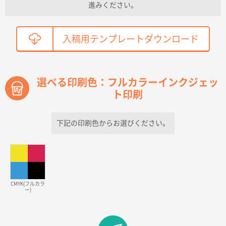
進みください。
こちらの需要にあったので
鳥取県T社様
入稿用テンプレートダウンロード
【オーダー商品】特別ご注文ページ04
2150枚
2026年03月30日 15:47
過去に当社の他の営業が注文した経緯があったため
選べる印刷色：フルカラーインクジェッ
ト印刷
青森県D社様
ラミネート紙袋 規格S1サイズ(A5対応)
500枚
2026年03月26日 17:31
下記の印刷色からお選びください。
価格が安い
三重県S社様
スタンダードメモ100P
500枚
2026年03月23日 11:22
CMYK(フルカラ
ー)
希望の商品、値段であった。いぜん注文したことがあ
るため、