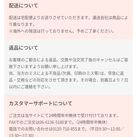
配送について
レスタスさんでは以前、自社封筒を製作していただき
ました早く、安く、丁寧につくられているので安心し
配送は宅配便よりお送りさせていただきます。運送会社は商品によ
てお願いできます。
り異なります。
※海外への発送は行っておりません。予めご了承ください。
長野県R社様
陶器マグストレートラウンドリップ
100枚
返品について
2026年02月09日 14:27
コップの形
お客様のご都合による返品、交換や注文完了後のキャンセルはご容
赦下さいますようお願い申し上げます。
尚、当方のミスによる不良品（欠損、印刷のミス等）は、早急に返
愛知県株社様
品・交換などの対応をさせて頂きます。その場合、到着日より７日
厚手コットンA4フラットトート ナチュラル
600
以内にご連絡を下さい。
枚
2026年02月03日 18:12
商品がよさそうだったから
カスタマーサポートについて
ご注文は当サイトにて24時間年中無休で受け付けております。
東京都N社様
FAXでのご注文は06-6136-5180まで。（24時間年中無休）
コットンバッグM(B4対応)
200枚
電話でのお問い合わせは0120-710-855まで。（平日9:30〜12:00／
2026年01月29日 11:46
13:30〜17:30）