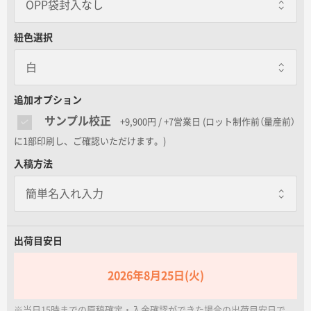
OPP袋封入なし
名入れグループサイト
OPP袋封入なし
紐色選択
白
OPP袋封入あり
一個あたり+15.00円 / 3日出荷
白
追加オプション
サンプル校正
+9,900円 / +7営業日
(ロット制作前（量産前）
に1部印刷し、ご確認いただけます。)
入稿方法
紅白
出荷目安日
赤
2026年8月25日(火)
※当日15時までの原稿確定・入金確認ができた場合の出荷目安日で