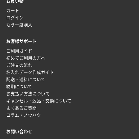
お買い物
カート
山口県P社様
ログイン
【トートバッグ・エコバッグ】特別ご注文ページ
もう一度購入
③
1枚
2026年01月09日 13:48
お客様サポート
希望の商品の取り扱いがあったので
ご利用ガイド
初めてご利用の方へ
大阪府のお客様
ご注文の流れ
厚手コットンマチ付トートL ナチュラル(A4対応)
名入れデータ作成ガイド
200枚
配送・送料について
2025年12月25日 13:33
納期について
いつもきちんとしてる。
お支払い方法について
キャンセル・返品・交換について
福島県W社様
よくあるご質問
A4バインダー(2ツ折)
300枚
コラム・ノウハウ
2025年12月24日 14:43
以前の注文も含め価格と品質
お問い合わせ