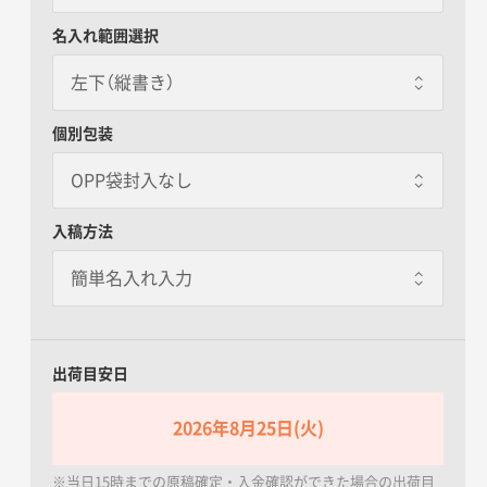
赤
名入れ範囲選択
デザイン-2 商売繁盛 招
き猫
左下（縦書き）
左下（縦書き）
個別包装
紅白
OPP袋封入なし
デザイン-3 合格祈願 だ
るまと的矢
OPP袋封入なし
入稿方法
右下（横書き）
OPP袋封入あり
白
一個あたり+15.00円 / 3日出荷
デザイン-4 必勝祈願 だ
るま
出荷目安日
紫
2026年8月25日(火)
デザイン-5 開運招福 小
槌
※当日15時までの原稿確定・入金確認ができた場合の出荷目