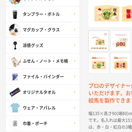
タンブラー・ボトル
マグカップ・グラス
涼感グッズ
ふせん・ノート・メモ帳
ファイル・バインダー
プロのデザイナー
オリジナルタオル
いただけます。お
絵馬を製作できま
ウェア・アパレル
幅135×高さ90(端
です。名入れは最大1
巾着・ポーチ
は、赤・白・紅白の3