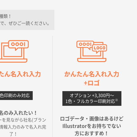
種類！
で、ぜひご一読ください。
たん名入れ入力
かんたん名入れ入力
+ロゴ
1色印刷のみ対応
オプション +3,300円〜
※
1色・フルカラー印刷対応
名のみ入れたい！
ロゴデータ・画像はあるけど
ーを見ながら社名(ブラン
Illustratorをお持ちでない
の情報入力のみで名入れ完
方におすすめ！
了！