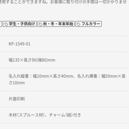
使用することができますね。お客様に取り付けの手間は一切かかりませ
ィ
学生・子供向け
秋・冬・年末年始
フルカラー
KP-1549-01
幅135×高さ90(端80)mm
名入れ縦書：幅10mm×高さ40mm、名入れ横書：幅50mm×高
さ10mm
片面印刷
木材（スプルース材）、チャーム（紐）付き