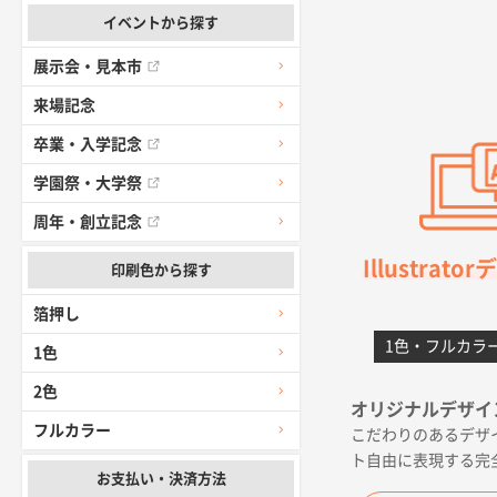
千葉県A社様
イベントから探す
前回購入した
展示会・見本市
千葉県A社様
来場記念
価格 大丈夫
卒業・入学記念
学園祭・大学祭
大阪府のお客
前回使用して
周年・創立記念
Illustrat
印刷色から探す
高知県I社様
対応の速さ、
箔押し
1色・フルカラ
1色
愛媛県S社様
2色
金額は当然の
オリジナルデザイ
フルカラー
こだわりのあるデザ
佐賀県A社様
ト自由に表現する完
お支払い・決済方法
希望の商品（