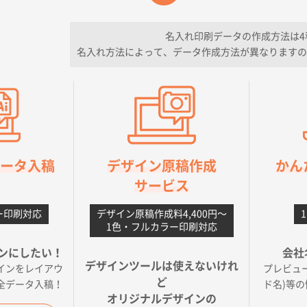
フレキソレジ袋 Uバッグ 35号
5000枚
2026年06月28日 15:14
ので
名入れ印刷データの作成方法は4
名入れ方法によって、データ作成方法が異なりますの
フレキソレジ袋 Uバッグ 35号
5000枚
2026年06月19日 09:41
そうな会社に見えた
様
A4フルカラークリアファイル
1000枚
2026年06月11日 14:46
良かった。
orデータ入稿
デザイン原稿作成
かん
【ポリ】特別ご注文ページ
1000枚
2026年06月08日 17:38
サービス
丁寧さ、提案など
ー印刷対応
デザイン原稿作成料4,400円〜
不織布フラットバッグ（A4縦サイズ）
1000枚
2026年05月25日 15:10
1色・フルカラー印刷対応
ことですが、ネットからの注文しやすさが決め手です
ンにしたい！
会社
デザインツールは使えないけれ
インをレイアウ
プレビュ
ベーシックサコッシュ
1000枚
2026年05月23日 16:24
ど
全データ入稿！
ド名)等
今回発注分）が一番安かったため
オリジナルデザインの