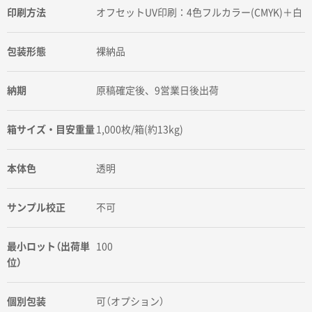
印刷方法
オフセットUV印刷：4色フルカラー(CMYK)＋白
包装形態
裸納品
納期
原稿確定後、9営業日後出荷
箱サイズ・目安重量
1,000枚/箱(約13kg)
本体色
透明
サンプル校正
不可
最小ロット（出荷単
100
位）
個別包装
可（オプション）