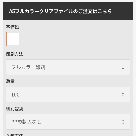
サイトメニュー
A5フルカラークリアファイルのご注文はこちら
初めての方へ
本体色
ご注文の流れ
印刷方法
お見積書の作成方法
データ入稿ガイド
数量
再注文について
個別包装
よくあるご質問
PP袋封入なし
PP袋封入なし
入稿方法