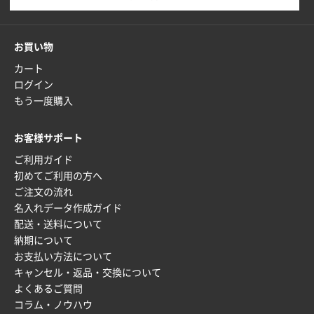
枚
2026年01月27日 13:12
毎年注文しており、信頼できるから。出来上がりも満
お買い物
足している。
カート
ログイン
熊本県S社様
もう一度購入
ぺんてる ビクーニャフィール
1000枚
2026年01月26日 15:45
印刷範囲が広かったから、取扱商品
お客様サポート
ご利用ガイド
新潟県R社様
初めてご利用の方へ
ワンポイントポリ袋 A4サイズ
1000枚
ご注文の流れ
2026年01月16日 10:53
名入れデータ作成ガイド
納期が比較的短く、ロット数が豊富に選べて価格が安
配送・送料について
かったため
納期について
お支払い方法について
山口県P社様
キャンセル・返品・交換について
【トートバッグ・エコバッグ】特別ご注文ページ
よくあるご質問
③
1枚
コラム・ノウハウ