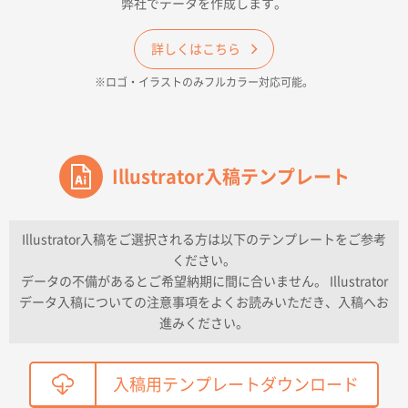
弊社でデータを作成します。
和歌山県H社様
ECO OPPワンポイントポリ袋 A4サイズ（透明）
詳しくはこちら
500枚
※ロゴ・イラストのみフルカラー対応可能。
2026年04月16日 14:31
価格と納期
東京都のお客様
ワンポイントポリ袋 A4サイズ
Illustrator入稿テンプレート
1000枚
2026年04月16日 11:41
納期が早い
Illustrator入稿をご選択される方は以下のテンプレートをご参考
ください。
東京都K社様
データの不備があるとご希望納期に間に合いません。 Illustrator
ワンポイントポリ袋 A4サイズ
300枚
データ入稿についての注意事項をよくお読みいただき、入稿へお
2026年04月01日 16:32
進みください。
こちらの需要にあったので
鳥取県T社様
入稿用テンプレートダウンロード
【オーダー商品】特別ご注文ページ04
2150枚