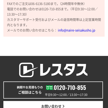
FAXでのご注文は06-6136-5180まで。（24時間年中無休）
長野県R社様
電話でのお問い合わせは0120-710-855まで。（平日9:30〜12:00／
陶器マグストレートラウンドリップ
100枚
13:30〜17:30）
2026年02月09日 14:27
カスタマーサポート受付およびメールの返信時間帯は上記営業時間
コップの形
内となります。
メールでのお問い合わせはこちら：
info@naire-seisakusho.jp
愛知県株社様
厚手コットンA4フラットトート ナチュラル
600
枚
2026年02月03日 18:12
商品がよさそうだったから
東京都N社様
コットンバッグM(B4対応)
200枚
2026年01月29日 11:46
0120-710-855
商品情報の正確な記載、スムーズなシステム対応
納期やお見積もりの
ご相談はこちら
平日9:30〜12:00／13:30〜17:30
広島県(社様
タッチペン付3色+1色スリムペン（再生ABS）
500
お問い合わせ