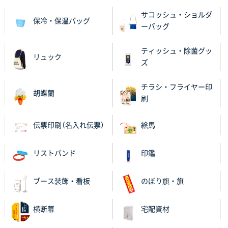
ラミネート紙袋 規格L4サイズ(B4対応)
1000枚
2025年12月04日 17:34
サコッシュ・ショルダ
保冷・保温バッグ
ーバッグ
値段が安かった。
ティッシュ・除菌グッ
兵庫県のお客様
リュック
ズ
スタンダードメモ100P
100枚
2025年12月02日 23:00
チラシ・フライヤー印
ロゴが入れられること
胡蝶蘭
刷
大阪府E社様
伝票印刷（名入れ伝票）
絵馬
ECOワンポイントポリ袋 A4サイズ（白）
1000枚
2025年11月28日 15:13
他部署のスタッフからの指示
リストバンド
印鑑
兵庫県S社様
ブース装飾・看板
のぼり旗・旗
A4箔押し名入れクリアファイル
300枚
2025年11月27日 10:45
横断幕
宅配資材
以前発注しているので、データが残っている点が良か
ったので