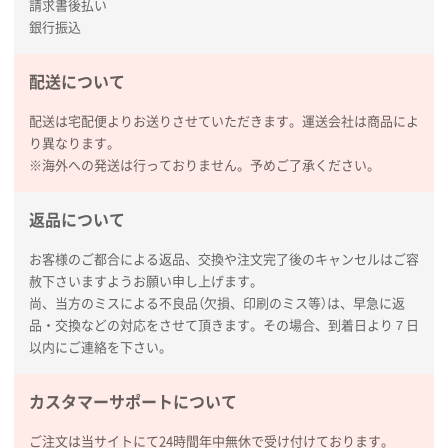
請求書後払い
見積りの仕方が明確だったから
銀行振込
東京都D社様
【オーダー商品】特別ご注文ページ04
1000枚
配送について
2026年02月17日 12:18
配送は宅配便よりお送りさせていただきます。運送会社は商品によ
柔軟かつスピーディーに対応してくれたため
り異なります。
※海外への発送は行っておりません。予めご了承ください。
東京都のお客様
ラミネート紙袋 規格L1サイズ(A4対応)
1000枚
返品について
2026年02月16日 14:47
分かりやすく、予算に近かったため
お客様のご都合による返品、交換や注文完了後のキャンセルはご容
赦下さいますようお願い申し上げます。
大阪府F社様
尚、当方のミスによる不良品（欠損、印刷のミス等）は、早急に返
【オーダー商品】特別ご注文ページ04
1枚
品・交換などの対応をさせて頂きます。その場合、到着日より７日
2026年02月13日 22:10
以内にご連絡を下さい。
レスタスさんでは以前、自社封筒を製作していただき
ました早く、安く、丁寧につくられているので安心し
カスタマーサポートについて
てお願いできます。
ご注文は当サイトにて24時間年中無休で受け付けております。