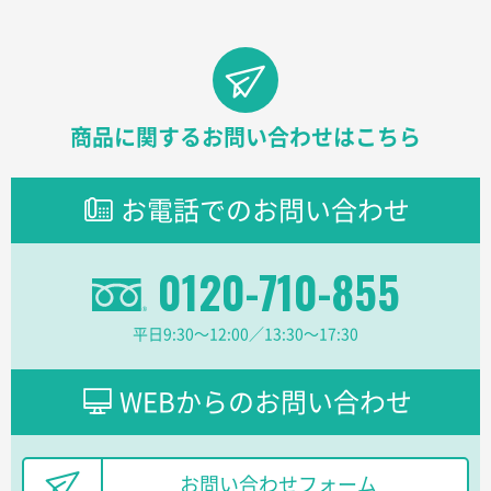
2026年03月30日 15:47
過去に当社の他の営業が注文した経緯があったため
青森県D社様
ラミネート紙袋 規格S1サイズ(A5対応)
500枚
商品に関するお問い合わせはこちら
2026年03月26日 17:31
価格が安い
お電話でのお問い合わせ
三重県S社様
スタンダードメモ100P
500枚
0120-710-855
2026年03月23日 11:22
希望の商品、値段であった。いぜん注文したことがあ
るため、
平日9:30〜12:00／13:30〜17:30
東京都株社様
WEBからのお問い合わせ
ECOワンポイントポリ袋 A4サイズ（白）
500枚
2026年03月19日 18:57
他のサイトにない商品があったから。
お問い合わせフォーム