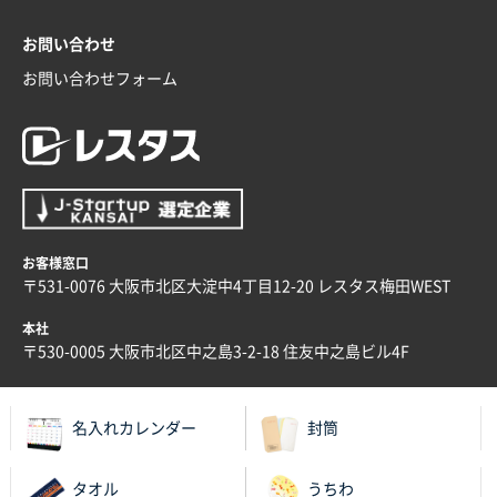
2026年01月09日 13:48
希望の商品の取り扱いがあったので
お問い合わせ
お問い合わせフォーム
大阪府のお客様
厚手コットンマチ付トートL ナチュラル(A4対応)
200枚
2025年12月25日 13:33
いつもきちんとしてる。
福島県W社様
お客様窓口
A4バインダー(2ツ折)
300枚
〒531-0076 大阪市北区大淀中4丁目12-20 レスタス梅田WEST
2025年12月24日 14:43
本社
以前の注文も含め価格と品質
〒530-0005 大阪市北区中之島3-2-18 住友中之島ビル4F
青森県K社様
ワンポイントポリ袋 A4サイズ
1000枚
名入れカレンダー
封筒
2025年12月24日 13:22
安い
タオル
うちわ