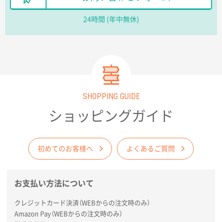
埼玉県のお客様
24時間 (年中無休)
ポリ袋 手穴A4サイズ
5000枚
2026年03月18日 14:12
安そうだった
東京都のお客様
ワンポイントポリ袋 B4サイズ
1000枚
2026年03月17日 19:11
SHOPPING GUIDE
実績が多そうでお安いようだったので
ショッピングガイド
徳島県S社様
ワンポイントポリ袋 A4サイズ
1000枚
初めてのお客様へ
よくあるご質問
2026年03月09日 08:27
金額が安いのと納期が間に合いそうなのと。
お支払い方法について
東京都のお客様
ラミネート紙袋 規格L1サイズ(A4対応)
1000枚
クレジットカード決済（WEBからの注文時のみ）
2026年02月26日 15:33
Amazon Pay（WEBからの注文時のみ）