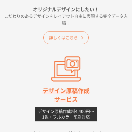
フレキソレジ袋 Uバッグ 35号
5000枚
オリジナルデザインにしたい！
2026年06月19日 09:41
こだわりのあるデザインをレイアウト自由に表現する完全データ入
価格 大丈夫そうな会社に見えた
稿！
大阪府のお客様
詳しくはこちら
A4フルカラークリアファイル
1000枚
2026年06月11日 14:46
前回使用して良かった。
高知県I社様
【ポリ】特別ご注文ページ
1000枚
2026年06月08日 17:38
対応の速さ、丁寧さ、提案など
デザイン原稿作成
サービス
愛媛県S社様
不織布フラットバッグ（A4縦サイズ）
1000枚
デザイン原稿作成料4,400円〜
1色・フルカラー印刷対応
2026年05月25日 15:10
金額は当然のことですが、ネットからの注文しやすさ