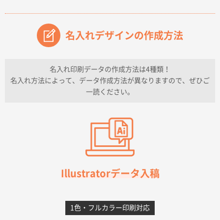
2026年07月14日 13:26
原稿データ流用が可能で価格が妥当なこと
名入れデザインの作成方法
兵庫県のお客様
チケットホルダー ダブルポケット
1000枚
2026年07月13日 10:50
名入れ印刷データの作成方法は4種類！
上記のとおりです。
名入れ方法によって、データ作成方法が異なりますので、ぜひご
一読ください。
愛知県I社様
【オーダー商品】特別ご注文ページ04
3000枚
2026年07月03日 09:23
柳さんの対応が素晴らしかった。
千葉県A社様
フレキソレジ袋 Uバッグ 35号
5000枚
Illustratorデータ入稿
2026年06月28日 15:14
前回購入したので
1色・フルカラー印刷対応
千葉県A社様