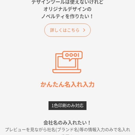
が決め手です
デザインツールは使えないけれど
オリジナルデザインの
佐賀県A社様
ノベルティを作りたい！
ベーシックサコッシュ
1000枚
2026年05月23日 16:24
詳しくはこちら
希望の商品（今回発注分）が一番安かったため
東京都M社様
ワンポイント箔押し紙袋 M横サイズ(A4対応)
100
枚
2026年05月21日 12:56
簡単そだったら
かんたん名入れ入力
愛知県F社様
カームメタル
300枚
1色印刷のみ対応
2026年05月19日 12:05
種類の豊富さと価格
会社名のみ入れたい！
プレビューを見ながら社名(ブランド名)等の情報入力のみで名入れ
大阪府E社様