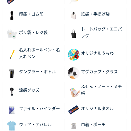
東京都M社様
ワンポイント箔押し紙袋 M横サイズ(A4対応)
100
印鑑・ゴム印
紙袋・手提げ袋
枚
2025年12月22日 03:31
トートバッグ・エコバ
ポリ袋・レジ袋
価格と納期が希望に合ったから
ッグ
神奈川県S社様
名入れボールペン・名
オリジナルうちわ
ワンポイント箔押し紙袋 M横サイズ(A4対応)
500
入れペン
枚
2025年12月16日 10:39
タンブラー・ボトル
マグカップ・グラス
短納期対応が素晴らしい
ふせん・ノート・メモ
涼感グッズ
富山県O社様
帳
uni ジェットストリーム 07
100枚
2025年12月09日 14:04
ファイル・バインダー
オリジナルタオル
安い、早い
ウェア・アパレル
巾着・ポーチ
埼玉県G社様