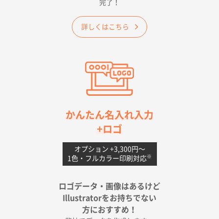
完了！
ワンポイントポリ袋 A4サイズ
1000枚
2026年04月25日 17:53
詳しくはこちら
納期が早そうだった
愛知県S社様
ワンポイントポリ袋 A4サイズ(黒)
1000枚
2026年04月20日 14:28
お値打ちだったので
茨城県G社様
かんたん名入れ入力
uni ジェットストリーム 05
300枚
+ロゴ
2026年04月18日 16:40
値段と注文のしやすさ
オプション +3,300円〜
※
1色・フルカラー印刷対応
宮崎県Y社様
ポリ袋 手穴A4サイズ
5000枚
ロゴデータ・画像はあるけど
2026年04月17日 09:28
Illustratorをお持ちでない
印刷色が豊富であったため
方におすすめ！