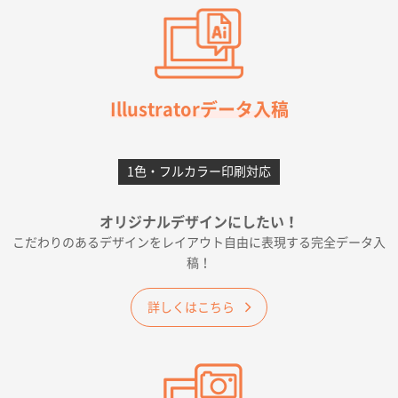
2026年07月03日 09:23
柳さんの対応が素晴らしかった。
千葉県A社様
フレキソレジ袋 Uバッグ 35号
5000枚
Illustratorデータ入稿
2026年06月28日 15:14
前回購入したので
1色・フルカラー印刷対応
千葉県A社様
フレキソレジ袋 Uバッグ 35号
5000枚
オリジナルデザインにしたい！
2026年06月19日 09:41
こだわりのあるデザインをレイアウト自由に表現する完全データ入
価格 大丈夫そうな会社に見えた
稿！
大阪府のお客様
詳しくはこちら
A4フルカラークリアファイル
1000枚
2026年06月11日 14:46
前回使用して良かった。