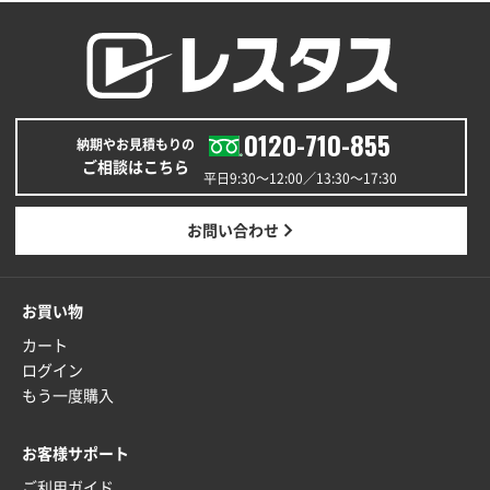
商品がよさそうだったから
東京都N社様
コットンバッグM(B4対応)
200枚
2026年01月29日 11:46
0120-710-855
商品情報の正確な記載、スムーズなシステム対応
納期やお見積もりの
ご相談はこちら
平日9:30〜12:00／13:30〜17:30
広島県(社様
タッチペン付3色+1色スリムペン（再生ABS）
500
お問い合わせ
枚
2026年01月27日 13:12
毎年注文しており、信頼できるから。出来上がりも満
お買い物
足している。
カート
ログイン
熊本県S社様
もう一度購入
ぺんてる ビクーニャフィール
1000枚
2026年01月26日 15:45
印刷範囲が広かったから、取扱商品
お客様サポート
ご利用ガイド