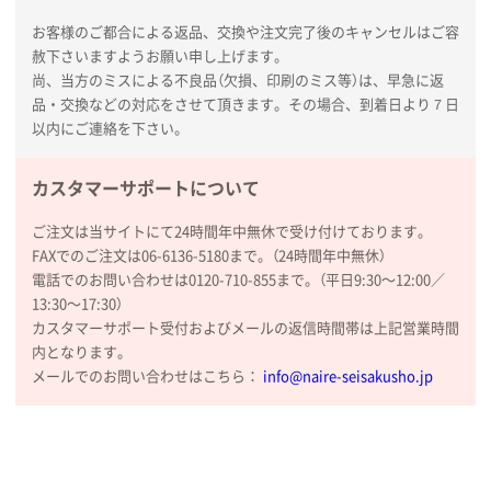
分かりやすく、予算に近かったため
お客様のご都合による返品、交換や注文完了後のキャンセルはご容
赦下さいますようお願い申し上げます。
大阪府F社様
尚、当方のミスによる不良品（欠損、印刷のミス等）は、早急に返
【オーダー商品】特別ご注文ページ04
1枚
品・交換などの対応をさせて頂きます。その場合、到着日より７日
2026年02月13日 22:10
以内にご連絡を下さい。
レスタスさんでは以前、自社封筒を製作していただき
ました早く、安く、丁寧につくられているので安心し
カスタマーサポートについて
てお願いできます。
ご注文は当サイトにて24時間年中無休で受け付けております。
FAXでのご注文は06-6136-5180まで。（24時間年中無休）
長野県R社様
電話でのお問い合わせは0120-710-855まで。（平日9:30〜12:00／
陶器マグストレートラウンドリップ
100枚
13:30〜17:30）
2026年02月09日 14:27
カスタマーサポート受付およびメールの返信時間帯は上記営業時間
コップの形
内となります。
メールでのお問い合わせはこちら：
info@naire-seisakusho.jp
愛知県株社様
厚手コットンA4フラットトート ナチュラル
600
枚
2026年02月03日 18:12