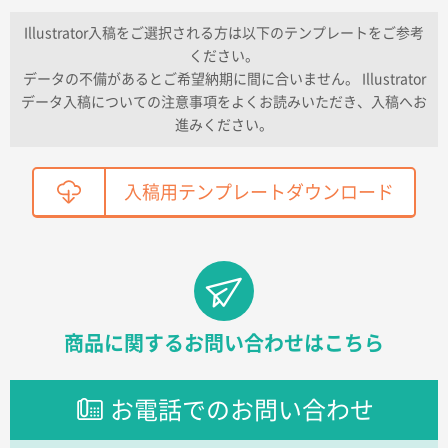
納期が早い
Illustrator入稿をご選択される方は以下のテンプレートをご参考
ください。
東京都K社様
データの不備があるとご希望納期に間に合いません。 Illustrator
ワンポイントポリ袋 A4サイズ
300枚
データ入稿についての注意事項をよくお読みいただき、入稿へお
2026年04月01日 16:32
進みください。
こちらの需要にあったので
鳥取県T社様
入稿用テンプレートダウンロード
【オーダー商品】特別ご注文ページ04
2150枚
2026年03月30日 15:47
過去に当社の他の営業が注文した経緯があったため
青森県D社様
ラミネート紙袋 規格S1サイズ(A5対応)
500枚
商品に関するお問い合わせはこちら
2026年03月26日 17:31
価格が安い
お電話でのお問い合わせ
三重県S社様
スタンダードメモ100P
500枚