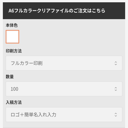
サイトメニュー
A6フルカラークリアファイルのご注文はこちら
初めての方へ
本体色
ご注文の流れ
印刷方法
お見積書の作成方法
データ入稿ガイド
数量
再注文について
入稿方法
よくあるご質問