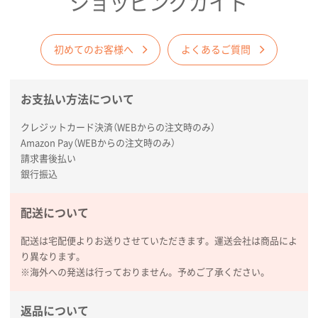
ショッピングガイド
徳島県S社様
ワンポイントポリ袋 A4サイズ
1000枚
初めてのお客様へ
よくあるご質問
2026年03月09日 08:27
金額が安いのと納期が間に合いそうなのと。
お支払い方法について
東京都のお客様
ラミネート紙袋 規格L1サイズ(A4対応)
1000枚
クレジットカード決済（WEBからの注文時のみ）
2026年02月26日 15:33
Amazon Pay（WEBからの注文時のみ）
請求書後払い
見積りの仕方が明確だったから
銀行振込
東京都D社様
【オーダー商品】特別ご注文ページ04
1000枚
配送について
2026年02月17日 12:18
配送は宅配便よりお送りさせていただきます。運送会社は商品によ
柔軟かつスピーディーに対応してくれたため
り異なります。
※海外への発送は行っておりません。予めご了承ください。
東京都のお客様
ラミネート紙袋 規格L1サイズ(A4対応)
1000枚
返品について
2026年02月16日 14:47