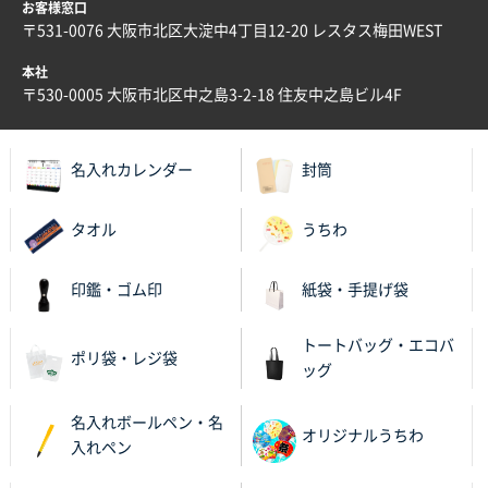
お客様窓口
A4バインダー(2ツ折)
300枚
〒531-0076 大阪市北区大淀中4丁目12-20 レスタス梅田WEST
2025年12月24日 14:43
本社
以前の注文も含め価格と品質
〒530-0005 大阪市北区中之島3-2-18 住友中之島ビル4F
青森県K社様
ワンポイントポリ袋 A4サイズ
1000枚
名入れカレンダー
封筒
2025年12月24日 13:22
安い
タオル
うちわ
東京都M社様
ワンポイント箔押し紙袋 M横サイズ(A4対応)
100
印鑑・ゴム印
紙袋・手提げ袋
枚
2025年12月22日 03:31
トートバッグ・エコバ
ポリ袋・レジ袋
価格と納期が希望に合ったから
ッグ
神奈川県S社様
名入れボールペン・名
オリジナルうちわ
ワンポイント箔押し紙袋 M横サイズ(A4対応)
500
入れペン
枚