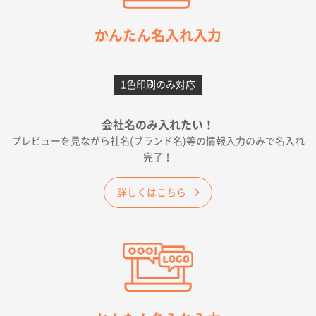
2026年05月21日 12:56
簡単そだったら
かんたん名入れ入力
愛知県F社様
カームメタル
300枚
1色印刷のみ対応
2026年05月19日 12:05
種類の豊富さと価格
会社名のみ入れたい！
プレビューを見ながら社名(ブランド名)等の情報入力のみで名入れ
大阪府E社様
完了！
ワンポイントポリ袋 A4サイズ
1000枚
2026年04月25日 17:53
詳しくはこちら
納期が早そうだった
愛知県S社様
ワンポイントポリ袋 A4サイズ(黒)
1000枚
2026年04月20日 14:28
お値打ちだったので