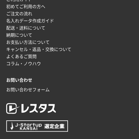
新潟県R社様
初めてご利用の方へ
ワンポイントポリ袋 A4サイズ
1000枚
ご注文の流れ
2026年01月16日 10:53
名入れデータ作成ガイド
納期が比較的短く、ロット数が豊富に選べて価格が安
配送・送料について
かったため
納期について
お支払い方法について
山口県P社様
キャンセル・返品・交換について
【トートバッグ・エコバッグ】特別ご注文ページ
よくあるご質問
③
1枚
コラム・ノウハウ
2026年01月09日 13:48
希望の商品の取り扱いがあったので
お問い合わせ
お問い合わせフォーム
大阪府のお客様
厚手コットンマチ付トートL ナチュラル(A4対応)
200枚
2025年12月25日 13:33
いつもきちんとしてる。
福島県W社様