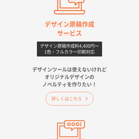
高知県I社様
【ポリ】特別ご注文ページ
1000枚
2026年06月08日 17:38
対応の速さ、丁寧さ、提案など
デザイン原稿作成
サービス
愛媛県S社様
不織布フラットバッグ（A4縦サイズ）
1000枚
デザイン原稿作成料4,400円〜
1色・フルカラー印刷対応
2026年05月25日 15:10
金額は当然のことですが、ネットからの注文しやすさ
が決め手です
デザインツールは使えないけれど
オリジナルデザインの
佐賀県A社様
ノベルティを作りたい！
ベーシックサコッシュ
1000枚
2026年05月23日 16:24
詳しくはこちら
希望の商品（今回発注分）が一番安かったため
東京都M社様
ワンポイント箔押し紙袋 M横サイズ(A4対応)
100
枚