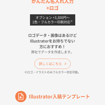
茨城県G社様
かんたん名入れ入力
uni ジェットストリーム 05
300枚
+ロゴ
2026年04月18日 16:40
値段と注文のしやすさ
オプション +3,300円〜
※
1色・フルカラー印刷対応
宮崎県Y社様
ポリ袋 手穴A4サイズ
5000枚
ロゴデータ・画像はあるけど
2026年04月17日 09:28
Illustratorをお持ちでない
印刷色が豊富であったため
方におすすめ！
弊社でデータを作成します。
和歌山県H社様
ECO OPPワンポイントポリ袋 A4サイズ（透明）
詳しくはこちら
500枚
※ロゴ・イラストのみフルカラー対応可能。
2026年04月16日 14:31
価格と納期
東京都のお客様
ワンポイントポリ袋 A4サイズ
Illustrator入稿テンプレート
1000枚
2026年04月16日 11:41