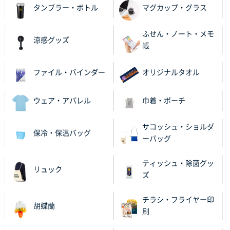
2025年12月16日 10:39
タンブラー・ボトル
マグカップ・グラス
短納期対応が素晴らしい
ふせん・ノート・メモ
涼感グッズ
富山県O社様
帳
uni ジェットストリーム 07
100枚
2025年12月09日 14:04
ファイル・バインダー
オリジナルタオル
安い、早い
ウェア・アパレル
巾着・ポーチ
埼玉県G社様
ラミネート紙袋 規格L4サイズ(B4対応)
1000枚
2025年12月04日 17:34
サコッシュ・ショルダ
保冷・保温バッグ
ーバッグ
値段が安かった。
ティッシュ・除菌グッ
兵庫県のお客様
リュック
ズ
スタンダードメモ100P
100枚
2025年12月02日 23:00
チラシ・フライヤー印
ロゴが入れられること
胡蝶蘭
刷
大阪府E社様