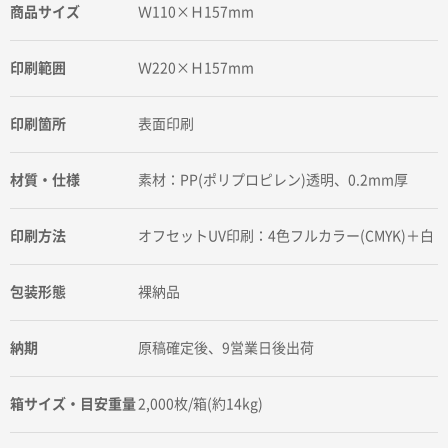
商品サイズ
Ｗ110×Ｈ157mm
印刷範囲
Ｗ220×Ｈ157mm
印刷箇所
表面印刷
材質・仕様
素材：PP(ポリプロピレン)透明、0.2mm厚
印刷方法
オフセットUV印刷：4色フルカラー(CMYK)＋白
包装形態
裸納品
納期
原稿確定後、9営業日後出荷
箱サイズ・目安重量
2,000枚/箱(約14kg)