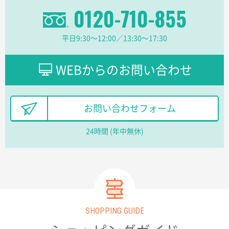
0120-710-855
2026年03月23日 11:22
希望の商品、値段であった。いぜん注文したことがあ
るため、
平日9:30〜12:00／13:30〜17:30
東京都株社様
WEBからのお問い合わせ
ECOワンポイントポリ袋 A4サイズ（白）
500枚
2026年03月19日 18:57
他のサイトにない商品があったから。
お問い合わせフォーム
埼玉県のお客様
24時間 (年中無休)
ポリ袋 手穴A4サイズ
5000枚
2026年03月18日 14:12
安そうだった
東京都のお客様
ワンポイントポリ袋 B4サイズ
1000枚
2026年03月17日 19:11
SHOPPING GUIDE
実績が多そうでお安いようだったので