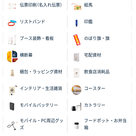
伝票印刷（名入れ伝票）
絵馬
ECOワンポイントポリ袋 A4サイズ（白）
1000枚
2025年11月28日 15:13
他部署のスタッフからの指示
リストバンド
印鑑
兵庫県S社様
ブース装飾・看板
のぼり旗・旗
A4箔押し名入れクリアファイル
300枚
2025年11月27日 10:45
横断幕
宅配資材
以前発注しているので、データが残っている点が良か
ったので
梱包・ラッピング資材
飲食店消耗品
栃木県M社様
ビオトープデスクメモ100P
100枚
インテリア・生活雑貨
コースター
2025年11月25日 16:41
前回同様、安心できるから
モバイルバッテリー
カトラリー
茨城県G社様
モバイル・PC周辺グッ
フードポット・お弁当
uni ジェットストリーム 05
300枚
ズ
箱
2025年11月21日 16:39