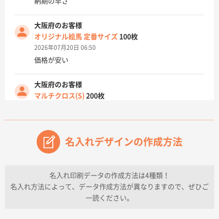
納期の早さ
大阪府のお客様
オリジナル絵馬 定番サイズ
100枚
2026年07月20日 06:50
価格が安い
大阪府のお客様
マルチクロス(S)
200枚
2026年07月14日 13:26
原稿データ流用が可能で価格が妥当なこと
名入れデザインの作成方法
兵庫県のお客様
チケットホルダー ダブルポケット
1000枚
2026年07月13日 10:50
名入れ印刷データの作成方法は4種類！
上記のとおりです。
名入れ方法によって、データ作成方法が異なりますので、ぜひご
一読ください。
愛知県I社様
【オーダー商品】特別ご注文ページ04
3000枚