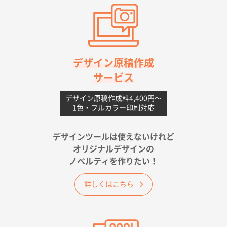
高知県I社様
【ポリ】特別ご注文ページ
1000枚
2026年06月08日 17:38
対応の速さ、丁寧さ、提案など
デザイン原稿作成
サービス
愛媛県S社様
不織布フラットバッグ（A4縦サイズ）
1000枚
デザイン原稿作成料4,400円〜
1色・フルカラー印刷対応
2026年05月25日 15:10
金額は当然のことですが、ネットからの注文しやすさ
が決め手です
デザインツールは使えないけれど
オリジナルデザインの
佐賀県A社様
ノベルティを作りたい！
ベーシックサコッシュ
1000枚
2026年05月23日 16:24
詳しくはこちら
希望の商品（今回発注分）が一番安かったため
東京都M社様