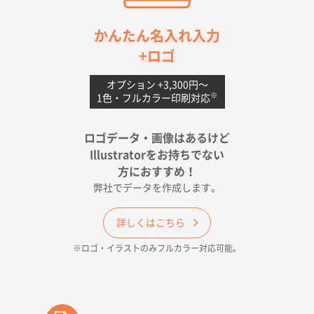
茨城県G社様
かんたん名入れ入力
uni ジェットストリーム 05
300枚
+ロゴ
2026年04月18日 16:40
値段と注文のしやすさ
オプション +3,300円〜
※
1色・フルカラー印刷対応
宮崎県Y社様
ポリ袋 手穴A4サイズ
5000枚
ロゴデータ・画像はあるけど
2026年04月17日 09:28
Illustratorをお持ちでない
印刷色が豊富であったため
方におすすめ！
弊社でデータを作成します。
和歌山県H社様
ECO OPPワンポイントポリ袋 A4サイズ（透明）
詳しくはこちら
500枚
※ロゴ・イラストのみフルカラー対応可能。
2026年04月16日 14:31
価格と納期
東京都のお客様