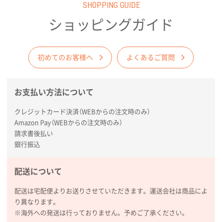
2026年03月17日 19:11
SHOPPING GUIDE
実績が多そうでお安いようだったので
ショッピングガイド
徳島県S社様
ワンポイントポリ袋 A4サイズ
1000枚
初めてのお客様へ
よくあるご質問
2026年03月09日 08:27
金額が安いのと納期が間に合いそうなのと。
お支払い方法について
東京都のお客様
ラミネート紙袋 規格L1サイズ(A4対応)
1000枚
クレジットカード決済（WEBからの注文時のみ）
2026年02月26日 15:33
Amazon Pay（WEBからの注文時のみ）
請求書後払い
見積りの仕方が明確だったから
銀行振込
東京都D社様
【オーダー商品】特別ご注文ページ04
1000枚
配送について
2026年02月17日 12:18
配送は宅配便よりお送りさせていただきます。運送会社は商品によ
柔軟かつスピーディーに対応してくれたため
り異なります。
※海外への発送は行っておりません。予めご了承ください。
東京都のお客様