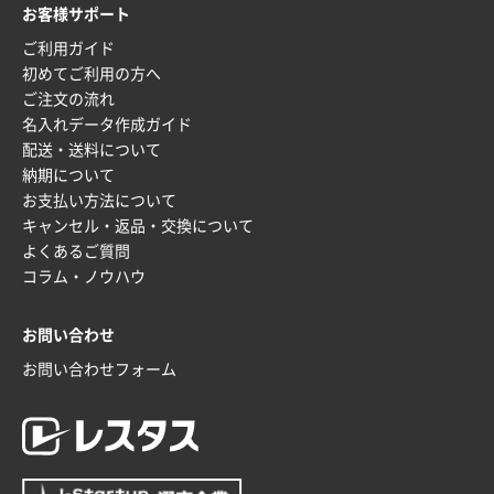
印刷範囲が広かったから、取扱商品
お客様サポート
ご利用ガイド
新潟県R社様
初めてご利用の方へ
ワンポイントポリ袋 A4サイズ
1000枚
ご注文の流れ
2026年01月16日 10:53
名入れデータ作成ガイド
納期が比較的短く、ロット数が豊富に選べて価格が安
配送・送料について
かったため
納期について
お支払い方法について
山口県P社様
キャンセル・返品・交換について
【トートバッグ・エコバッグ】特別ご注文ページ
よくあるご質問
③
1枚
コラム・ノウハウ
2026年01月09日 13:48
希望の商品の取り扱いがあったので
お問い合わせ
お問い合わせフォーム
大阪府のお客様
厚手コットンマチ付トートL ナチュラル(A4対応)
200枚
2025年12月25日 13:33
いつもきちんとしてる。