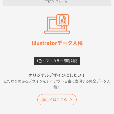
一読ください。
愛知県I社様
【オーダー商品】特別ご注文ページ04
3000枚
2026年07月03日 09:23
柳さんの対応が素晴らしかった。
千葉県A社様
フレキソレジ袋 Uバッグ 35号
5000枚
Illustratorデータ入稿
2026年06月28日 15:14
前回購入したので
1色・フルカラー印刷対応
千葉県A社様
フレキソレジ袋 Uバッグ 35号
5000枚
オリジナルデザインにしたい！
2026年06月19日 09:41
こだわりのあるデザインをレイアウト自由に表現する完全データ入
価格 大丈夫そうな会社に見えた
稿！
大阪府のお客様
詳しくはこちら
A4フルカラークリアファイル
1000枚
2026年06月11日 14:46
前回使用して良かった。