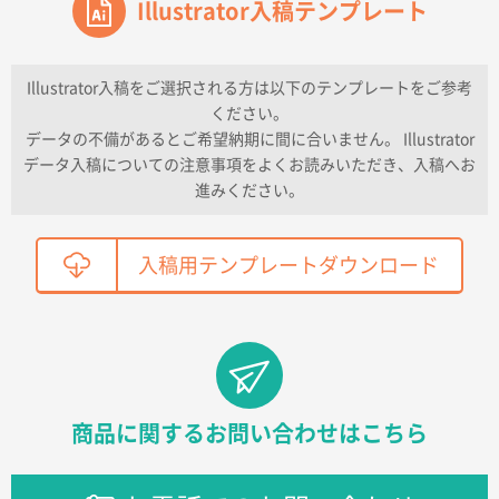
ワンポイントポリ袋 A4サイズ
Illustrator入稿テンプレート
1000枚
2026年04月16日 11:41
納期が早い
Illustrator入稿をご選択される方は以下のテンプレートをご参考
ください。
東京都K社様
データの不備があるとご希望納期に間に合いません。 Illustrator
ワンポイントポリ袋 A4サイズ
300枚
データ入稿についての注意事項をよくお読みいただき、入稿へお
2026年04月01日 16:32
進みください。
こちらの需要にあったので
鳥取県T社様
入稿用テンプレートダウンロード
【オーダー商品】特別ご注文ページ04
2150枚
2026年03月30日 15:47
過去に当社の他の営業が注文した経緯があったため
青森県D社様
ラミネート紙袋 規格S1サイズ(A5対応)
500枚
商品に関するお問い合わせはこちら
2026年03月26日 17:31
価格が安い