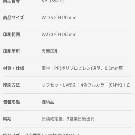
商品番号
KM-1594-01
商品サイズ
Ｗ135×Ｈ192mm
印刷範囲
Ｗ270×Ｈ192mm
印刷箇所
表面印刷
材質・仕様
素材：PP(ポリプロピレン)透明、0.2mm厚
印刷方法
オフセットUV印刷：4色フルカラー(CMYK)＋白
包装形態
裸納品
納期
原稿確定後、9営業日後出荷