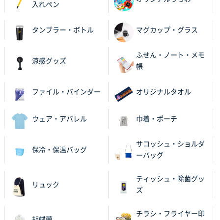
ワンポイント箔押し紙袋 M横サイズ(A4対応)
500
入れペン
枚
2025年12月16日 10:39
タンブラー・ボトル
マグカップ・グラス
短納期対応が素晴らしい
ふせん・ノート・メモ
涼感グッズ
富山県O社様
帳
uni ジェットストリーム 07
100枚
2025年12月09日 14:04
ファイル・バインダー
オリジナルタオル
安い、早い
ウェア・アパレル
巾着・ポーチ
埼玉県G社様
ラミネート紙袋 規格L4サイズ(B4対応)
1000枚
2025年12月04日 17:34
サコッシュ・ショルダ
保冷・保温バッグ
ーバッグ
値段が安かった。
ティッシュ・除菌グッ
兵庫県のお客様
リュック
ズ
スタンダードメモ100P
100枚
2025年12月02日 23:00
チラシ・フライヤー印
ロゴが入れられること
胡蝶蘭