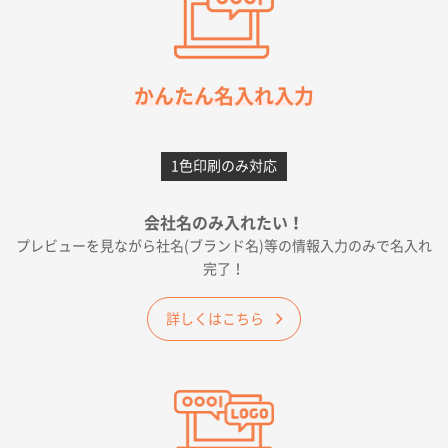
ワンポイント箔押し紙袋 M横サイズ(A4対応)
100
枚
2026年05月21日 12:56
簡単そだったら
かんたん名入れ入力
愛知県F社様
カームメタル
300枚
1色印刷のみ対応
2026年05月19日 12:05
種類の豊富さと価格
会社名のみ入れたい！
プレビューを見ながら社名(ブランド名)等の情報入力のみで名入れ
大阪府E社様
完了！
ワンポイントポリ袋 A4サイズ
1000枚
2026年04月25日 17:53
詳しくはこちら
納期が早そうだった
愛知県S社様
ワンポイントポリ袋 A4サイズ(黒)
1000枚
2026年04月20日 14:28
お値打ちだったので