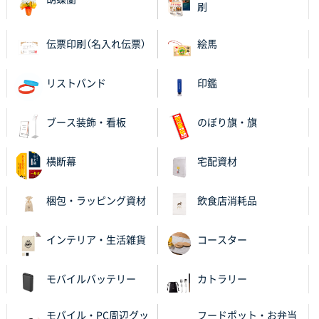
刷
大阪府E社様
伝票印刷（名入れ伝票）
絵馬
ECOワンポイントポリ袋 A4サイズ（白）
1000枚
2025年11月28日 15:13
他部署のスタッフからの指示
リストバンド
印鑑
兵庫県S社様
ブース装飾・看板
のぼり旗・旗
A4箔押し名入れクリアファイル
300枚
2025年11月27日 10:45
横断幕
宅配資材
以前発注しているので、データが残っている点が良か
ったので
梱包・ラッピング資材
飲食店消耗品
栃木県M社様
ビオトープデスクメモ100P
100枚
インテリア・生活雑貨
コースター
2025年11月25日 16:41
前回同様、安心できるから
モバイルバッテリー
カトラリー
茨城県G社様
モバイル・PC周辺グッ
フードポット・お弁当