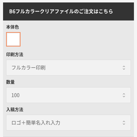
サイトメニュー
B6フルカラークリアファイルのご注文はこちら
初めての方へ
本体色
ご注文の流れ
印刷方法
お見積書の作成方法
データ入稿ガイド
数量
再注文について
入稿方法
よくあるご質問