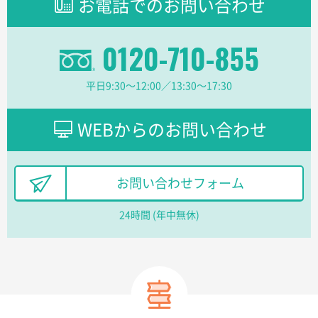
お電話でのお問い合わせ
三重県S社様
スタンダードメモ100P
500枚
0120-710-855
2026年03月23日 11:22
希望の商品、値段であった。いぜん注文したことがあ
るため、
平日9:30〜12:00／13:30〜17:30
東京都株社様
WEBからのお問い合わせ
ECOワンポイントポリ袋 A4サイズ（白）
500枚
2026年03月19日 18:57
他のサイトにない商品があったから。
お問い合わせフォーム
埼玉県のお客様
24時間 (年中無休)
ポリ袋 手穴A4サイズ
5000枚
2026年03月18日 14:12
安そうだった
東京都のお客様
ワンポイントポリ袋 B4サイズ
1000枚