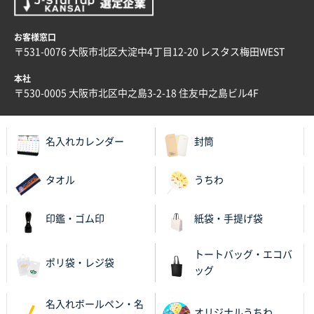
福島県W社様
お客様窓口
A4バインダー(2ツ折)
300枚
〒531-0076 大阪市北区大淀中4丁目12-20 レスタス梅田WEST
2025年12月24日 14:43
本社
以前の注文も含め価格と品質
〒530-0005 大阪市北区中之島3-2-18 住友中之島ビル4F
青森県K社様
ワンポイントポリ袋 A4サイズ
1000枚
名入れカレンダー
封筒
2025年12月24日 13:22
安い
タオル
うちわ
東京都M社様
ワンポイント箔押し紙袋 M横サイズ(A4対応)
100
印鑑・ゴム印
紙袋・手提げ袋
枚
2025年12月22日 03:31
トートバッグ・エコバ
ポリ袋・レジ袋
価格と納期が希望に合ったから
ッグ
神奈川県S社様
名入れボールペン・名
オリジナルうちわ