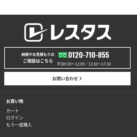
枚
2026年02月03日 18:12
商品がよさそうだったから
東京都N社様
コットンバッグM(B4対応)
200枚
2026年01月29日 11:46
0120-710-855
商品情報の正確な記載、スムーズなシステム対応
納期やお見積もりの
ご相談はこちら
平日9:30〜12:00／13:30〜17:30
広島県(社様
タッチペン付3色+1色スリムペン（再生ABS）
500
お問い合わせ
枚
2026年01月27日 13:12
毎年注文しており、信頼できるから。出来上がりも満
お買い物
足している。
カート
ログイン
熊本県S社様
もう一度購入
ぺんてる ビクーニャフィール
1000枚
2026年01月26日 15:45