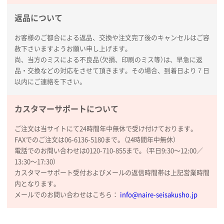
ラミネート紙袋 規格L1サイズ(A4対応)
1000枚
返品について
2026年02月16日 14:47
分かりやすく、予算に近かったため
お客様のご都合による返品、交換や注文完了後のキャンセルはご容
赦下さいますようお願い申し上げます。
大阪府F社様
尚、当方のミスによる不良品（欠損、印刷のミス等）は、早急に返
【オーダー商品】特別ご注文ページ04
1枚
品・交換などの対応をさせて頂きます。その場合、到着日より７日
2026年02月13日 22:10
以内にご連絡を下さい。
レスタスさんでは以前、自社封筒を製作していただき
ました早く、安く、丁寧につくられているので安心し
カスタマーサポートについて
てお願いできます。
ご注文は当サイトにて24時間年中無休で受け付けております。
FAXでのご注文は06-6136-5180まで。（24時間年中無休）
長野県R社様
電話でのお問い合わせは0120-710-855まで。（平日9:30〜12:00／
陶器マグストレートラウンドリップ
100枚
13:30〜17:30）
2026年02月09日 14:27
カスタマーサポート受付およびメールの返信時間帯は上記営業時間
コップの形
内となります。
メールでのお問い合わせはこちら：
info@naire-seisakusho.jp
愛知県株社様
厚手コットンA4フラットトート ナチュラル
600