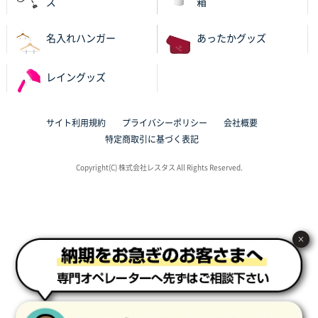
ズ
箱
東京都N社様
ワンポイントポリ袋 A4サイズ
700枚
名入れハンガー
あったかグッズ
2025年10月16日 11:34
サイト構成が解りやすかったから
レイングッズ
東京都J社様
ブックメモ付箋
200枚
サイト利用規約
プライバシーポリシー
会社概要
2025年10月16日 10:30
特定商取引に基づく表記
丁度良いものがあったので
Copyright(C) 株式会社レスタス All Rights Reserved.
群馬県K社様
ポリ袋 手穴B4サイズ
1000枚
2025年10月11日 09:47
過去に製造をお願いしており、注文の流れがスムーズ
×
に進められるから
東京都S社様
ワンポイントポリ袋 A4サイズ
1000枚