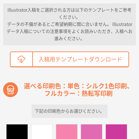
納期が早い
Illustrator入稿をご選択される方は以下のテンプレートをご参考
ください。
東京都K社様
データの不備があるとご希望納期に間に合いません。 Illustrator
ワンポイントポリ袋 A4サイズ
300枚
データ入稿についての注意事項をよくお読みいただき、入稿へお
2026年04月01日 16:32
進みください。
こちらの需要にあったので
鳥取県T社様
入稿用テンプレートダウンロード
【オーダー商品】特別ご注文ページ04
2150枚
2026年03月30日 15:47
過去に当社の他の営業が注文した経緯があったため
選べる印刷色：単色：シルク1色印刷、
フルカラー：熱転写印刷
青森県D社様
ラミネート紙袋 規格S1サイズ(A5対応)
500枚
2026年03月26日 17:31
下記の印刷色からお選びください。
価格が安い
三重県S社様
スタンダードメモ100P
500枚