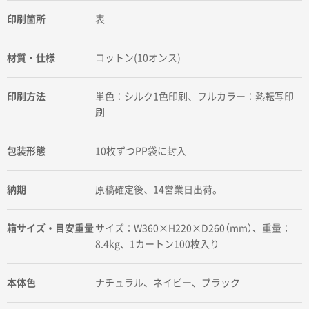
印刷箇所
表
材質・仕様
コットン(10オンス)
印刷方法
単色：シルク1色印刷、フルカラー：熱転写印
刷
包装形態
10枚ずつPP袋に封入
納期
原稿確定後、14営業日出荷。
箱サイズ・目安重量
サイズ：W360×H220×D260（mm）、重量：
8.4kg、1カートン100枚入り
本体色
ナチュラル、ネイビー、ブラック