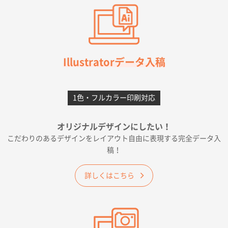
2026年07月03日 09:23
柳さんの対応が素晴らしかった。
千葉県A社様
フレキソレジ袋 Uバッグ 35号
5000枚
Illustratorデータ入稿
2026年06月28日 15:14
前回購入したので
1色・フルカラー印刷対応
千葉県A社様
フレキソレジ袋 Uバッグ 35号
5000枚
オリジナルデザインにしたい！
2026年06月19日 09:41
こだわりのあるデザインをレイアウト自由に表現する完全データ入
価格 大丈夫そうな会社に見えた
稿！
大阪府のお客様
詳しくはこちら
A4フルカラークリアファイル
1000枚
2026年06月11日 14:46
前回使用して良かった。