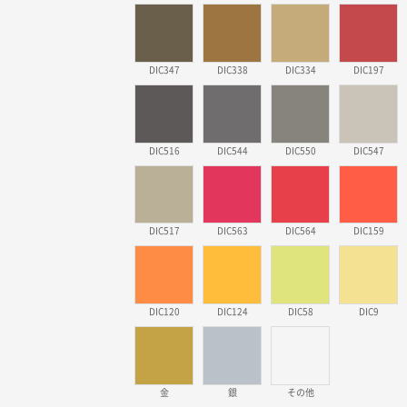
DIC347
DIC338
DIC334
DIC197
DIC516
DIC544
DIC550
DIC547
DIC517
DIC563
DIC564
DIC159
DIC120
DIC124
DIC58
DIC9
金
銀
その他