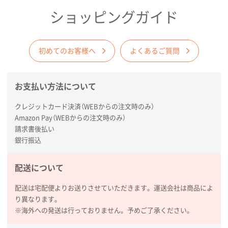
商品がよさそうだったから
ショッピングガイド
東京都N社様
コットンバッグM(B4対応)
200枚
2026年01月29日 11:46
初めてのお客様へ
よくあるご質問
商品情報の正確な記載、スムーズなシステム対応
お支払い方法について
広島県(社様
タッチペン付3色+1色スリムペン（再生ABS）
500
クレジットカード決済（WEBからの注文時のみ）
枚
Amazon Pay（WEBからの注文時のみ）
2026年01月27日 13:12
請求書後払い
毎年注文しており、信頼できるから。出来上がりも満
銀行振込
足している。
配送について
熊本県S社様
ぺんてる ビクーニャフィール
1000枚
配送は宅配便よりお送りさせていただきます。運送会社は商品によ
2026年01月26日 15:45
り異なります。
印刷範囲が広かったから、取扱商品
※海外への発送は行っておりません。予めご了承ください。