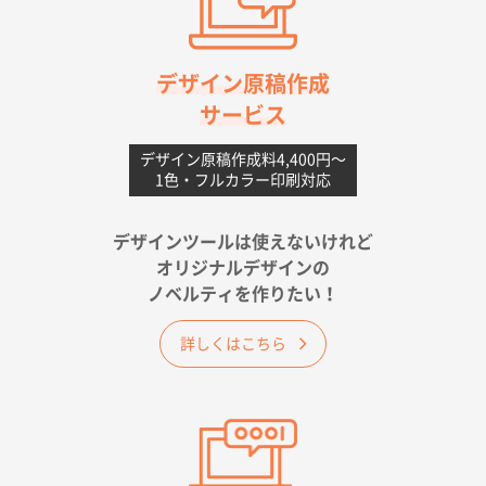
高知県I社様
【ポリ】特別ご注文ページ
1000枚
2026年06月08日 17:38
対応の速さ、丁寧さ、提案など
デザイン原稿作成
サービス
愛媛県S社様
不織布フラットバッグ（A4縦サイズ）
1000枚
デザイン原稿作成料4,400円〜
1色・フルカラー印刷対応
2026年05月25日 15:10
金額は当然のことですが、ネットからの注文しやすさ
が決め手です
デザインツールは使えないけれど
オリジナルデザインの
佐賀県A社様
ノベルティを作りたい！
ベーシックサコッシュ
1000枚
2026年05月23日 16:24
詳しくはこちら
希望の商品（今回発注分）が一番安かったため
東京都M社様
ワンポイント箔押し紙袋 M横サイズ(A4対応)
100
枚