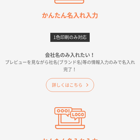
2026年05月21日 12:56
簡単そだったら
かんたん名入れ入力
愛知県F社様
カームメタル
300枚
1色印刷のみ対応
2026年05月19日 12:05
種類の豊富さと価格
会社名のみ入れたい！
プレビューを見ながら社名(ブランド名)等の情報入力のみで名入れ
大阪府E社様
完了！
ワンポイントポリ袋 A4サイズ
1000枚
2026年04月25日 17:53
詳しくはこちら
納期が早そうだった
愛知県S社様
ワンポイントポリ袋 A4サイズ(黒)
1000枚
2026年04月20日 14:28
お値打ちだったので
茨城県G社様