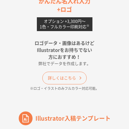
かんたん名入れ入力
uni ジェットストリーム 05
300枚
+ロゴ
2026年04月18日 16:40
値段と注文のしやすさ
オプション +3,300円〜
※
1色・フルカラー印刷対応
宮崎県Y社様
ポリ袋 手穴A4サイズ
5000枚
ロゴデータ・画像はあるけど
2026年04月17日 09:28
Illustratorをお持ちでない
印刷色が豊富であったため
方におすすめ！
弊社でデータを作成します。
和歌山県H社様
ECO OPPワンポイントポリ袋 A4サイズ（透明）
詳しくはこちら
500枚
※ロゴ・イラストのみフルカラー対応可能。
2026年04月16日 14:31
価格と納期
東京都のお客様
ワンポイントポリ袋 A4サイズ
Illustrator入稿テンプレート
1000枚
2026年04月16日 11:41