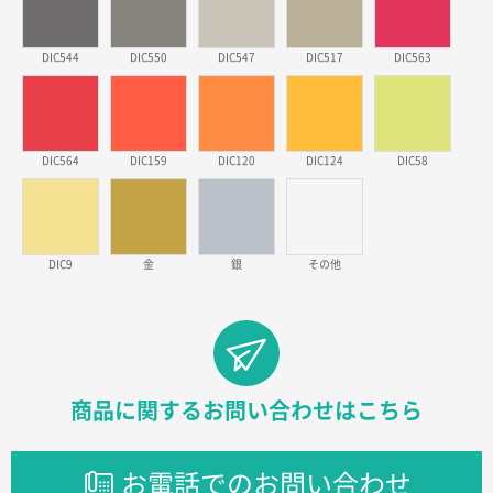
徳島県S社様
DIC544
DIC550
DIC547
DIC517
DIC563
ワンポイントポリ袋 A4サイズ
1000枚
2026年03月09日 08:27
金額が安いのと納期が間に合いそうなのと。
DIC564
DIC159
DIC120
DIC124
DIC58
東京都のお客様
ラミネート紙袋 規格L1サイズ(A4対応)
1000枚
2026年02月26日 15:33
見積りの仕方が明確だったから
DIC9
金
銀
その他
東京都D社様
【オーダー商品】特別ご注文ページ04
1000枚
2026年02月17日 12:18
柔軟かつスピーディーに対応してくれたため
商品に関するお問い合わせはこちら
東京都のお客様
ラミネート紙袋 規格L1サイズ(A4対応)
1000枚
お電話でのお問い合わせ
2026年02月16日 14:47