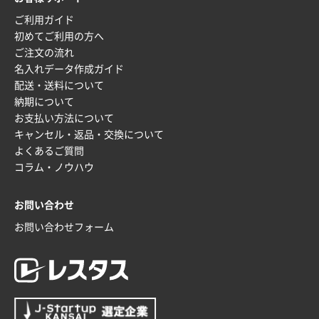
2025年12月16日 10:39
ご利用ガイド
短納期対応が素晴らしい
初めてご利用の方へ
ご注文の流れ
富山県O社様
名入れデータ作成ガイド
uni ジェットストリーム 07
100枚
配送・送料について
2025年12月09日 14:04
納期について
安い、早い
お支払い方法について
キャンセル・返品・交換について
埼玉県G社様
よくあるご質問
ラミネート紙袋 規格L4サイズ(B4対応)
1000枚
コラム・ノウハウ
2025年12月04日 17:34
値段が安かった。
お問い合わせ
お問い合わせフォーム
兵庫県のお客様
スタンダードメモ100P
100枚
2025年12月02日 23:00
ロゴが入れられること
大阪府E社様