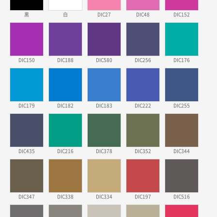
2026年03月23日 11:22
黒
白
DIC27
DIC48
DIC152
希望の商品、値段であった。いぜん注文したことがあ
るため、
東京都株社様
DIC150
DIC188
DIC580
DIC256
DIC176
ECOワンポイントポリ袋 A4サイズ（白）
500枚
2026年03月19日 18:57
他のサイトにない商品があったから。
DIC179
DIC182
DIC183
DIC222
DIC255
埼玉県のお客様
ポリ袋 手穴A4サイズ
5000枚
2026年03月18日 14:12
安そうだった
DIC435
DIC216
DIC378
DIC352
DIC344
東京都のお客様
ワンポイントポリ袋 B4サイズ
1000枚
2026年03月17日 19:11
DIC347
DIC338
DIC334
DIC197
DIC516
実績が多そうでお安いようだったので