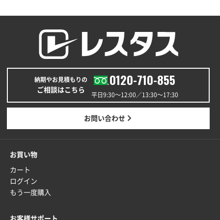
A4バインダー(2ツ折)
300枚
2025年12月24日 14:43
以前の注文も含め価格と品質
青森県K社様
ワンポイントポリ袋 A4サイズ
1000枚
0120-710-855
納期やお見積もりの
2025年12月24日 13:22
ご相談はこちら
安い
平日9:30〜12:00／13:30〜17:30
東京都M社様
お問い合わせ
ワンポイント箔押し紙袋 M横サイズ(A4対応)
100
枚
2025年12月22日 03:31
お買い物
価格と納期が希望に合ったから
カート
ログイン
神奈川県S社様
もう一度購入
ワンポイント箔押し紙袋 M横サイズ(A4対応)
500
枚
お客様サポート