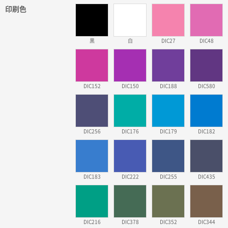
印刷色
黒
白
DIC27
DIC48
DIC152
DIC150
DIC188
DIC580
DIC256
DIC176
DIC179
DIC182
DIC183
DIC222
DIC255
DIC435
DIC216
DIC378
DIC352
DIC344