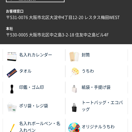
ECOワンポイントポリ袋 A4サイズ（白）
1000枚
お客様窓口
2025年11月28日 15:13
〒531-0076 大阪市北区大淀中4丁目12-20 レスタス梅田WEST
他部署のスタッフからの指示
本社
兵庫県S社様
〒530-0005 大阪市北区中之島3-2-18 住友中之島ビル4F
A4箔押し名入れクリアファイル
300枚
2025年11月27日 10:45
名入れカレンダー
封筒
以前発注しているので、データが残っている点が良か
ったので
タオル
うちわ
栃木県M社様
ビオトープデスクメモ100P
100枚
印鑑・ゴム印
紙袋・手提げ袋
2025年11月25日 16:41
前回同様、安心できるから
トートバッグ・エコバ
ポリ袋・レジ袋
ッグ
茨城県G社様
uni ジェットストリーム 05
300枚
名入れボールペン・名
2025年11月21日 16:39
オリジナルうちわ
入れペン