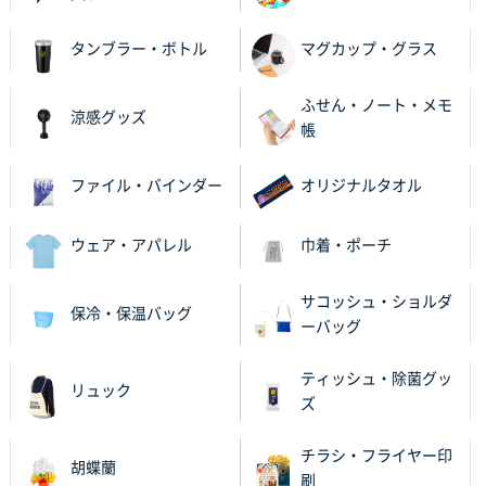
何度か注文していて、満足していたから
タンブラー・ボトル
マグカップ・グラス
神奈川県のお客様
のしメモ100P
800枚
ふせん・ノート・メモ
2025年11月18日 13:29
涼感グッズ
帳
のし文言が変更できたのと価格。
ファイル・バインダー
オリジナルタオル
千葉県M社様
ワンポイント箔押し紙袋 Sサイズ(A5対応)
100枚
2025年11月06日 14:57
ウェア・アパレル
巾着・ポーチ
営業ご担当者さまより、ご丁寧なサポートをいただ
き、他のネット印刷サービスよりも安心して購入まで
サコッシュ・ショルダ
保冷・保温バッグ
進められました。
ーバッグ
大阪府V社様
ティッシュ・除菌グッ
リュック
【ポリ袋】特別ご注文ページ
3000枚
ズ
2025年11月06日 14:21
昨年利用した時に、納期と金額面でかなり業者さんを
チラシ・フライヤー印
胡蝶蘭
比較して決めさせていただきました。 昨年注文分も、
刷