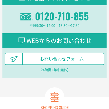
分かりやすく、予算に近かったため
0120-710-855
大阪府F社様
【オーダー商品】特別ご注文ページ04
1枚
平日9:30〜12:00／13:30〜17:30
2026年02月13日 22:10
レスタスさんでは以前、自社封筒を製作していただき
ました早く、安く、丁寧につくられているので安心し
WEBからのお問い合わせ
てお願いできます。
長野県R社様
お問い合わせフォーム
陶器マグストレートラウンドリップ
100枚
2026年02月09日 14:27
24時間 (年中無休)
コップの形
愛知県株社様
厚手コットンA4フラットトート ナチュラル
600
枚
2026年02月03日 18:12
SHOPPING GUIDE