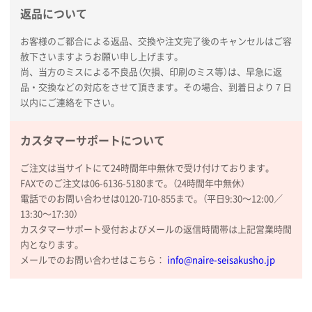
新潟県R社様
返品について
ワンポイントポリ袋 A4サイズ
1000枚
2026年01月16日 10:53
お客様のご都合による返品、交換や注文完了後のキャンセルはご容
赦下さいますようお願い申し上げます。
納期が比較的短く、ロット数が豊富に選べて価格が安
尚、当方のミスによる不良品（欠損、印刷のミス等）は、早急に返
かったため
品・交換などの対応をさせて頂きます。その場合、到着日より７日
以内にご連絡を下さい。
山口県P社様
【トートバッグ・エコバッグ】特別ご注文ページ
カスタマーサポートについて
③
1枚
2026年01月09日 13:48
ご注文は当サイトにて24時間年中無休で受け付けております。
希望の商品の取り扱いがあったので
FAXでのご注文は06-6136-5180まで。（24時間年中無休）
電話でのお問い合わせは0120-710-855まで。（平日9:30〜12:00／
大阪府のお客様
13:30〜17:30）
厚手コットンマチ付トートL ナチュラル(A4対応)
カスタマーサポート受付およびメールの返信時間帯は上記営業時間
200枚
内となります。
2025年12月25日 13:33
メールでのお問い合わせはこちら：
info@naire-seisakusho.jp
いつもきちんとしてる。
福島県W社様