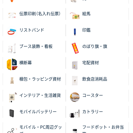
納期がギリギリだったにも関わらず、丁寧に対応して
頂きました。 今回も無理を言っておりますが、丁寧な
伝票印刷（名入れ伝票）
絵馬
対応を頂いており助かっております。
リストバンド
印鑑
和歌山県S社様
レギュラーのぼり（W600mm×H1800mm）
4枚
2025年11月05日 11:13
ブース装飾・看板
のぼり旗・旗
紹介されたから
横断幕
宅配資材
大分県Y社様
不織布スクエアトート(A4サイズ)
300枚
梱包・ラッピング資材
飲食店消耗品
2025年10月28日 17:10
バリエーション
インテリア・生活雑貨
コースター
岡山県K社様
ワンポイントポリ袋 A4サイズ
1000枚
モバイルバッテリー
カトラリー
2025年10月28日 09:06
サイトが見やすい
モバイル・PC周辺グッ
フードポット・お弁当