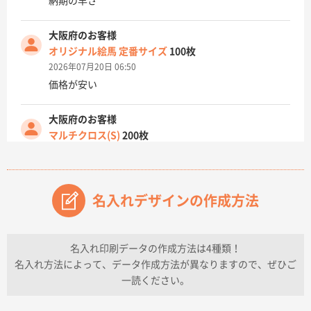
納期の早さ
大阪府のお客様
オリジナル絵馬 定番サイズ
100枚
2026年07月20日 06:50
価格が安い
大阪府のお客様
マルチクロス(S)
200枚
2026年07月14日 13:26
原稿データ流用が可能で価格が妥当なこと
名入れデザインの作成方法
兵庫県のお客様
チケットホルダー ダブルポケット
1000枚
2026年07月13日 10:50
名入れ印刷データの作成方法は4種類！
上記のとおりです。
名入れ方法によって、データ作成方法が異なりますので、ぜひご
一読ください。
愛知県I社様
【オーダー商品】特別ご注文ページ04
3000枚