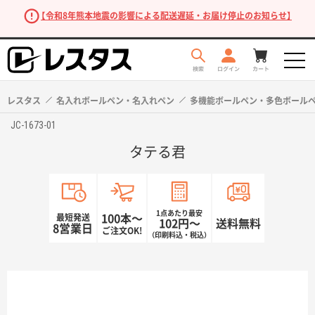
【令和8年熊本地震の影響による配送遅延・お届け停止のお知らせ】
レスタス
名入れボールペン・名入れペン
多機能ボールペン・多色ボール
JC-1673-01
タテる君
1点あたり最安
最短発送
100本〜
102円〜
送料無料
8営業日
ご注文OK!
（印刷料込・税込）
商品を探す