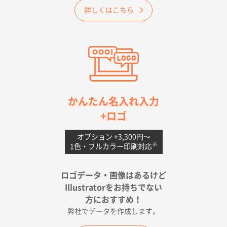
詳しくはこちら
納期が早そうだった
愛知県S社様
ワンポイントポリ袋 A4サイズ(黒)
1000枚
2026年04月20日 14:28
お値打ちだったので
茨城県G社様
かんたん名入れ入力
uni ジェットストリーム 05
300枚
+ロゴ
2026年04月18日 16:40
値段と注文のしやすさ
オプション +3,300円〜
※
1色・フルカラー印刷対応
宮崎県Y社様
ポリ袋 手穴A4サイズ
5000枚
ロゴデータ・画像はあるけど
2026年04月17日 09:28
Illustratorをお持ちでない
印刷色が豊富であったため
方におすすめ！
弊社でデータを作成します。
和歌山県H社様