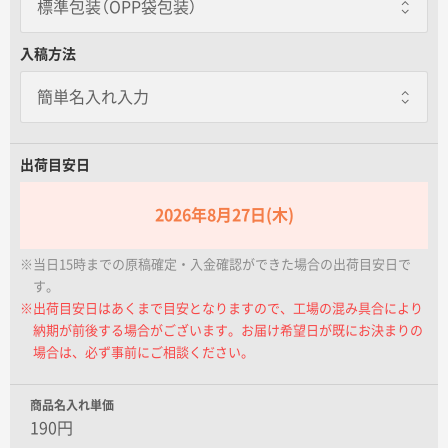
標準包装（OPP袋包装）
名入れグループサイト
標準包装（OPP袋包装）
入稿方法
1本ずつOPP袋にいれてお届けします。
のし箱包装（名入れなし）
一本あたり+15.00円
1本ずつ熨斗箱に入れてお届けします。
出荷目安日
2026年8月27日(木)
※当日15時までの原稿確定・入金確認ができた場合の出荷目安日で
す。
※出荷目安日はあくまで目安となりますので、工場の混み具合により
納期が前後する場合がございます。お届け希望日が既にお決まりの
場合は、必ず事前にご相談ください。
商品名入れ単価
190円