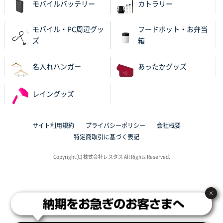
モバイルバッテリー
カトラリー
き、他のネット印刷サービスよりも安心して購入まで
進められました。
モバイル・PC周辺グッ
フードポット・お弁当
ズ
箱
大阪府V社様
【ポリ袋】特別ご注文ページ
3000枚
名入れハンガー
あったかグッズ
2025年11月06日 14:21
昨年利用した時に、納期と金額面でかなり業者さんを
比較して決めさせていただきました。 昨年注文分も、
レイングッズ
納期がギリギリだったにも関わらず、丁寧に対応して
頂きました。 今回も無理を言っておりますが、丁寧な
対応を頂いており助かっております。
サイト利用規約
プライバシーポリシー
会社概要
特定商取引に基づく表記
和歌山県S社様
Copyright(C) 株式会社レスタス All Rights Reserved.
レギュラーのぼり（W600mm×H1800mm）
4枚
2025年11月05日 11:13
紹介されたから
×
大分県Y社様
不織布スクエアトート(A4サイズ)
300枚