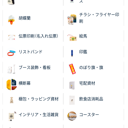
ズ
栃木県M社様
ビオトープデスクメモ100P
100枚
チラシ・フライヤー印
2025年11月25日 16:41
胡蝶蘭
刷
前回同様、安心できるから
伝票印刷（名入れ伝票）
絵馬
茨城県G社様
uni ジェットストリーム 05
300枚
2025年11月21日 16:39
リストバンド
印鑑
何度か注文していて、満足していたから
ブース装飾・看板
のぼり旗・旗
神奈川県のお客様
のしメモ100P
800枚
横断幕
宅配資材
2025年11月18日 13:29
のし文言が変更できたのと価格。
梱包・ラッピング資材
飲食店消耗品
千葉県M社様
ワンポイント箔押し紙袋 Sサイズ(A5対応)
100枚
インテリア・生活雑貨
コースター
2025年11月06日 14:57
営業ご担当者さまより、ご丁寧なサポートをいただ