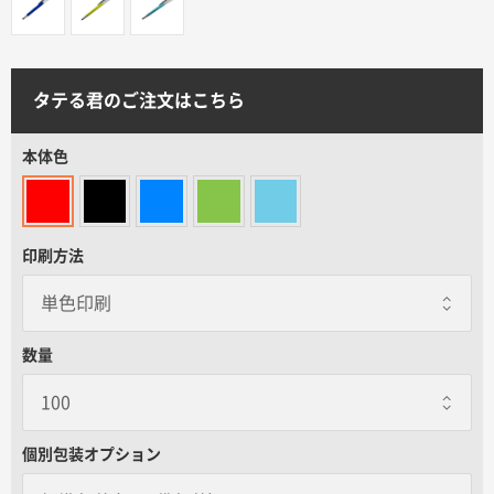
サイトメニュー
初めての方へ
タテる君のご注文はこちら
ご注文の流れ
本体色
お見積書の作成方法
印刷方法
データ入稿ガイド
数量
再注文について
よくあるご質問
個別包装オプション