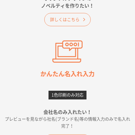
佐賀県A社様
ノベルティを作りたい！
ベーシックサコッシュ
1000枚
2026年05月23日 16:24
詳しくはこちら
希望の商品（今回発注分）が一番安かったため
東京都M社様
ワンポイント箔押し紙袋 M横サイズ(A4対応)
100
枚
2026年05月21日 12:56
簡単そだったら
かんたん名入れ入力
愛知県F社様
カームメタル
300枚
1色印刷のみ対応
2026年05月19日 12:05
種類の豊富さと価格
会社名のみ入れたい！
プレビューを見ながら社名(ブランド名)等の情報入力のみで名入れ
大阪府E社様
完了！
ワンポイントポリ袋 A4サイズ
1000枚
2026年04月25日 17:53