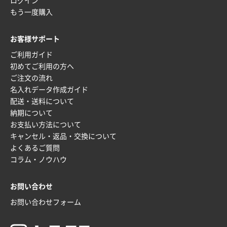
ログイン
もう一度購入
大阪府のお客様
厚手コットンマチ付トートL ナチュラル(A4対応)
お客様サポート
200枚
ご利用ガイド
2025年12月25日 13:33
初めてご利用の方へ
いつもきちんとしてる。
ご注文の流れ
名入れデータ作成ガイド
福島県W社様
配送・送料について
A4バインダー(2ツ折)
300枚
納期について
2025年12月24日 14:43
お支払い方法について
以前の注文も含め価格と品質
キャンセル・返品・交換について
よくあるご質問
青森県K社様
コラム・ノウハウ
ワンポイントポリ袋 A4サイズ
1000枚
2025年12月24日 13:22
お問い合わせ
安い
お問い合わせフォーム
東京都M社様