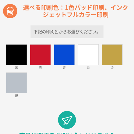
選べる印刷色：1色パッド印刷、インク
ジェットフルカラー印刷
青森県D社様
ラミネート紙袋 規格S1サイズ(A5対応)
500枚
2026年03月26日 17:31
下記の印刷色からお選びください。
価格が安い
三重県S社様
スタンダードメモ100P
500枚
2026年03月23日 11:22
黒
赤
青
白
金
希望の商品、値段であった。いぜん注文したことがあ
るため、
東京都株社様
銀
ECOワンポイントポリ袋 A4サイズ（白）
500枚
2026年03月19日 18:57
他のサイトにない商品があったから。
埼玉県のお客様