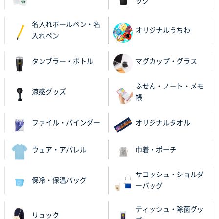
ッグ
値段が安かった。
名入れボールペン・名
オリジナルうちわ
兵庫県のお客様
入れペン
スタンダードメモ100P
100枚
2025年12月02日 23:00
タンブラー・ボトル
マグカップ・グラス
ロゴが入れられること
ふせん・ノート・メモ
涼感グッズ
大阪府E社様
帳
ECOワンポイントポリ袋 A4サイズ（白）
1000枚
2025年11月28日 15:13
ファイル・バインダー
オリジナルタオル
他部署のスタッフからの指示
ウェア・アパレル
巾着・ポーチ
兵庫県S社様
A4箔押し名入れクリアファイル
300枚
2025年11月27日 10:45
サコッシュ・ショルダ
保冷・保温バッグ
ーバッグ
以前発注しているので、データが残っている点が良か
ったので
ティッシュ・除菌グッ
リュック