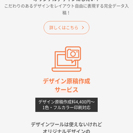
2026年06月19日 09:41
こだわりのあるデザインをレイアウト自由に表現する完全データ入
価格 大丈夫そうな会社に見えた
稿！
大阪府のお客様
詳しくはこちら
A4フルカラークリアファイル
1000枚
2026年06月11日 14:46
前回使用して良かった。
高知県I社様
【ポリ】特別ご注文ページ
1000枚
2026年06月08日 17:38
対応の速さ、丁寧さ、提案など
デザイン原稿作成
サービス
愛媛県S社様
不織布フラットバッグ（A4縦サイズ）
1000枚
デザイン原稿作成料4,400円〜
1色・フルカラー印刷対応
2026年05月25日 15:10
金額は当然のことですが、ネットからの注文しやすさ
が決め手です
デザインツールは使えないけれど
オリジナルデザインの