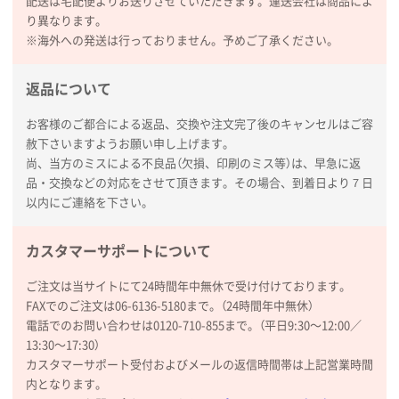
配送は宅配便よりお送りさせていただきます。運送会社は商品によ
陶器マグストレートラウンドリップ
100枚
り異なります。
2026年02月09日 14:27
※海外への発送は行っておりません。予めご了承ください。
コップの形
返品について
愛知県株社様
厚手コットンA4フラットトート ナチュラル
600
お客様のご都合による返品、交換や注文完了後のキャンセルはご容
枚
赦下さいますようお願い申し上げます。
2026年02月03日 18:12
尚、当方のミスによる不良品（欠損、印刷のミス等）は、早急に返
商品がよさそうだったから
品・交換などの対応をさせて頂きます。その場合、到着日より７日
以内にご連絡を下さい。
東京都N社様
コットンバッグM(B4対応)
200枚
カスタマーサポートについて
2026年01月29日 11:46
商品情報の正確な記載、スムーズなシステム対応
ご注文は当サイトにて24時間年中無休で受け付けております。
FAXでのご注文は06-6136-5180まで。（24時間年中無休）
電話でのお問い合わせは0120-710-855まで。（平日9:30〜12:00／
広島県(社様
13:30〜17:30）
タッチペン付3色+1色スリムペン（再生ABS）
500
カスタマーサポート受付およびメールの返信時間帯は上記営業時間
枚
内となります。
2026年01月27日 13:12