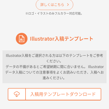
ECO OPPワンポイントポリ袋 A4サイズ（透明）
詳しくはこちら
500枚
※ロゴ・イラストのみフルカラー対応可能。
2026年04月16日 14:31
価格と納期
東京都のお客様
ワンポイントポリ袋 A4サイズ
Illustrator入稿テンプレート
1000枚
2026年04月16日 11:41
納期が早い
Illustrator入稿をご選択される方は以下のテンプレートをご参考
ください。
東京都K社様
データの不備があるとご希望納期に間に合いません。 Illustrator
ワンポイントポリ袋 A4サイズ
300枚
データ入稿についての注意事項をよくお読みいただき、入稿へお
2026年04月01日 16:32
進みください。
こちらの需要にあったので
鳥取県T社様
入稿用テンプレートダウンロード
【オーダー商品】特別ご注文ページ04
2150枚
2026年03月30日 15:47
過去に当社の他の営業が注文した経緯があったため