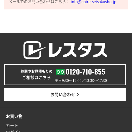
メールでのお問い合わせはこちら：
info@naire-seisakusho.jp
毎年注文しており、信頼できるから。出来上がりも満
足している。
熊本県S社様
ぺんてる ビクーニャフィール
1000枚
2026年01月26日 15:45
印刷範囲が広かったから、取扱商品
新潟県R社様
0120-710-855
ワンポイントポリ袋 A4サイズ
1000枚
納期やお見積もりの
2026年01月16日 10:53
ご相談はこちら
平日9:30〜12:00／13:30〜17:30
納期が比較的短く、ロット数が豊富に選べて価格が安
かったため
お問い合わせ
山口県P社様
【トートバッグ・エコバッグ】特別ご注文ページ
お買い物
③
1枚
2026年01月09日 13:48
カート
希望の商品の取り扱いがあったので