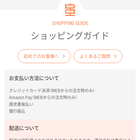
東京都D社様
【オーダー商品】特別ご注文ページ04
1000枚
2026年02月17日 12:18
SHOPPING GUIDE
柔軟かつスピーディーに対応してくれたため
ショッピングガイド
東京都のお客様
ラミネート紙袋 規格L1サイズ(A4対応)
1000枚
初めてのお客様へ
よくあるご質問
2026年02月16日 14:47
分かりやすく、予算に近かったため
お支払い方法について
大阪府F社様
【オーダー商品】特別ご注文ページ04
1枚
クレジットカード決済（WEBからの注文時のみ）
2026年02月13日 22:10
Amazon Pay（WEBからの注文時のみ）
請求書後払い
レスタスさんでは以前、自社封筒を製作していただき
銀行振込
ました早く、安く、丁寧につくられているので安心し
てお願いできます。
配送について
長野県R社様