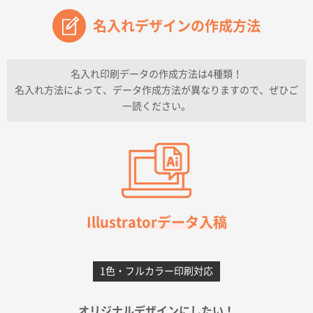
名入れデザインの作成方法
兵庫県のお客様
チケットホルダー ダブルポケット
1000枚
2026年07月13日 10:50
名入れ印刷データの作成方法は4種類！
上記のとおりです。
名入れ方法によって、データ作成方法が異なりますので、ぜひご
一読ください。
愛知県I社様
【オーダー商品】特別ご注文ページ04
3000枚
2026年07月03日 09:23
柳さんの対応が素晴らしかった。
千葉県A社様
フレキソレジ袋 Uバッグ 35号
5000枚
Illustratorデータ入稿
2026年06月28日 15:14
前回購入したので
1色・フルカラー印刷対応
千葉県A社様
フレキソレジ袋 Uバッグ 35号
5000枚
オリジナルデザインにしたい！