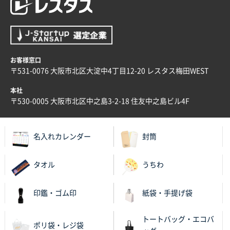
ワンポイント箔押し紙袋 M横サイズ(A4対応)
100
枚
2025年12月22日 03:31
価格と納期が希望に合ったから
お客様窓口
神奈川県S社様
〒531-0076 大阪市北区大淀中4丁目12-20 レスタス梅田WEST
ワンポイント箔押し紙袋 M横サイズ(A4対応)
500
枚
本社
〒530-0005 大阪市北区中之島3-2-18 住友中之島ビル4F
2025年12月16日 10:39
短納期対応が素晴らしい
名入れカレンダー
封筒
富山県O社様
uni ジェットストリーム 07
100枚
タオル
うちわ
2025年12月09日 14:04
安い、早い
印鑑・ゴム印
紙袋・手提げ袋
埼玉県G社様
ラミネート紙袋 規格L4サイズ(B4対応)
1000枚
トートバッグ・エコバ
ポリ袋・レジ袋
2025年12月04日 17:34