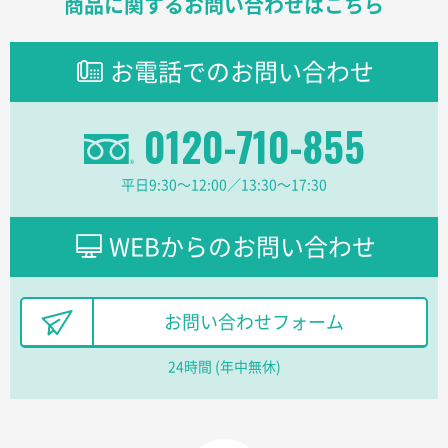
商品に関するお問い合わせはこちら
ポリ袋 手穴A4サイズ
5000枚
2026年03月18日 14:12
安そうだった
お電話でのお問い合わせ
東京都のお客様
0120-710-855
ワンポイントポリ袋 B4サイズ
1000枚
2026年03月17日 19:11
実績が多そうでお安いようだったので
平日9:30〜12:00／13:30〜17:30
徳島県S社様
WEBからのお問い合わせ
ワンポイントポリ袋 A4サイズ
1000枚
2026年03月09日 08:27
金額が安いのと納期が間に合いそうなのと。
お問い合わせフォーム
東京都のお客様
24時間 (年中無休)
ラミネート紙袋 規格L1サイズ(A4対応)
1000枚
2026年02月26日 15:33
見積りの仕方が明確だったから