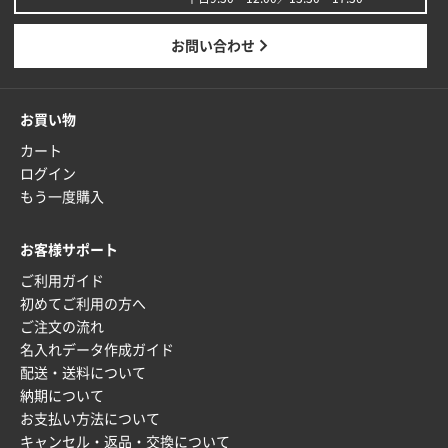
広島県(社様
タッチペン付3色+1色スリムペン（再生ABS）
500
お問い合わせ
枚
2026年01月27日 13:12
毎年注文しており、信頼できるから。出来上がりも満
お買い物
足している。
カート
ログイン
熊本県S社様
もう一度購入
ぺんてる ビクーニャフィール
1000枚
2026年01月26日 15:45
印刷範囲が広かったから、取扱商品
お客様サポート
ご利用ガイド
新潟県R社様
初めてご利用の方へ
ワンポイントポリ袋 A4サイズ
1000枚
ご注文の流れ
2026年01月16日 10:53
名入れデータ作成ガイド
納期が比較的短く、ロット数が豊富に選べて価格が安
配送・送料について
かったため
納期について
お支払い方法について
山口県P社様
キャンセル・返品・交換について