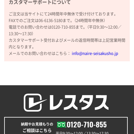
カスタマーサポートについて
てお願いできます。
ご注文は当サイトにて24時間年中無休で受け付けております。
FAXでのご注文は06-6136-5180まで。（24時間年中無休）
長野県R社様
電話でのお問い合わせは0120-710-855まで。（平日9:30〜12:00／
陶器マグストレートラウンドリップ
100枚
13:30〜17:30）
2026年02月09日 14:27
カスタマーサポート受付およびメールの返信時間帯は上記営業時間
コップの形
内となります。
メールでのお問い合わせはこちら：
info@naire-seisakusho.jp
愛知県株社様
厚手コットンA4フラットトート ナチュラル
600
枚
2026年02月03日 18:12
商品がよさそうだったから
東京都N社様
コットンバッグM(B4対応)
200枚
2026年01月29日 11:46
0120-710-855
商品情報の正確な記載、スムーズなシステム対応
納期やお見積もりの
ご相談はこちら
平日9:30〜12:00／13:30〜17:30