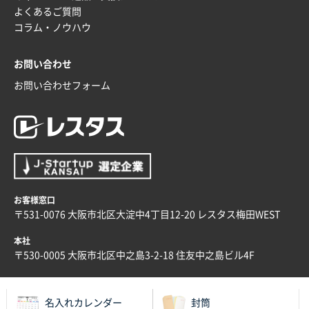
【トートバッグ・エコバッグ】特別ご注文ページ
よくあるご質問
③
1枚
コラム・ノウハウ
2026年01月09日 13:48
希望の商品の取り扱いがあったので
お問い合わせ
お問い合わせフォーム
大阪府のお客様
厚手コットンマチ付トートL ナチュラル(A4対応)
200枚
2025年12月25日 13:33
いつもきちんとしてる。
福島県W社様
お客様窓口
A4バインダー(2ツ折)
300枚
〒531-0076 大阪市北区大淀中4丁目12-20 レスタス梅田WEST
2025年12月24日 14:43
本社
以前の注文も含め価格と品質
〒530-0005 大阪市北区中之島3-2-18 住友中之島ビル4F
青森県K社様
ワンポイントポリ袋 A4サイズ
1000枚
名入れカレンダー
封筒
2025年12月24日 13:22