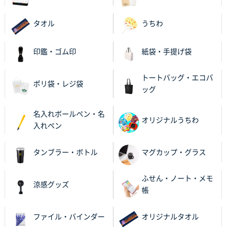
安い
タオル
うちわ
東京都M社様
ワンポイント箔押し紙袋 M横サイズ(A4対応)
100
印鑑・ゴム印
紙袋・手提げ袋
枚
2025年12月22日 03:31
トートバッグ・エコバ
ポリ袋・レジ袋
価格と納期が希望に合ったから
ッグ
神奈川県S社様
名入れボールペン・名
オリジナルうちわ
ワンポイント箔押し紙袋 M横サイズ(A4対応)
500
入れペン
枚
2025年12月16日 10:39
タンブラー・ボトル
マグカップ・グラス
短納期対応が素晴らしい
ふせん・ノート・メモ
涼感グッズ
富山県O社様
帳
uni ジェットストリーム 07
100枚
2025年12月09日 14:04
ファイル・バインダー
オリジナルタオル
安い、早い