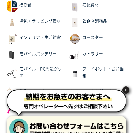
横断幕
宅配資材
以前発注しているので、データが残っている点が良か
ったので
梱包・ラッピング資材
飲食店消耗品
栃木県M社様
ビオトープデスクメモ100P
100枚
インテリア・生活雑貨
コースター
2025年11月25日 16:41
前回同様、安心できるから
モバイルバッテリー
カトラリー
茨城県G社様
モバイル・PC周辺グッ
フードポット・お弁当
uni ジェットストリーム 05
300枚
ズ
箱
2025年11月21日 16:39
何度か注文していて、満足していたから
×
名入れハンガー
あったかグッズ
神奈川県のお客様
のしメモ100P
800枚
レイングッズ
2025年11月18日 13:29
のし文言が変更できたのと価格。
サイト利用規約
プライバシーポリシー
会社概要