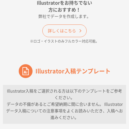
2026年04月17日 09:28
Illustratorをお持ちでない
印刷色が豊富であったため
方におすすめ！
弊社でデータを作成します。
和歌山県H社様
ECO OPPワンポイントポリ袋 A4サイズ（透明）
詳しくはこちら
500枚
※ロゴ・イラストのみフルカラー対応可能。
2026年04月16日 14:31
価格と納期
東京都のお客様
ワンポイントポリ袋 A4サイズ
Illustrator入稿テンプレート
1000枚
2026年04月16日 11:41
納期が早い
Illustrator入稿をご選択される方は以下のテンプレートをご参考
ください。
東京都K社様
データの不備があるとご希望納期に間に合いません。 Illustrator
ワンポイントポリ袋 A4サイズ
300枚
データ入稿についての注意事項をよくお読みいただき、入稿へお
2026年04月01日 16:32
進みください。
こちらの需要にあったので