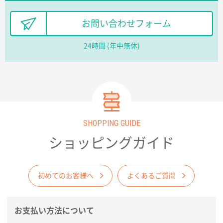
他のサイトにない商品があったから。
お問い合わせフォーム
埼玉県のお客様
24時間 (年中無休)
ポリ袋 手穴A4サイズ
5000枚
2026年03月18日 14:12
安そうだった
東京都のお客様
ワンポイントポリ袋 B4サイズ
1000枚
2026年03月17日 19:11
SHOPPING GUIDE
実績が多そうでお安いようだったので
ショッピングガイド
徳島県S社様
ワンポイントポリ袋 A4サイズ
1000枚
初めてのお客様へ
よくあるご質問
2026年03月09日 08:27
金額が安いのと納期が間に合いそうなのと。
お支払い方法について
東京都のお客様