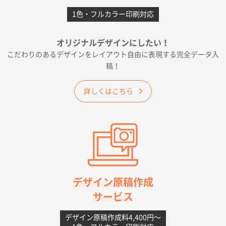
1色・フルカラー印刷対応
千葉県A社様
フレキソレジ袋 Uバッグ 35号
5000枚
オリジナルデザインにしたい！
2026年06月19日 09:41
こだわりのあるデザインをレイアウト自由に表現する完全データ入
価格 大丈夫そうな会社に見えた
稿！
大阪府のお客様
詳しくはこちら
A4フルカラークリアファイル
1000枚
2026年06月11日 14:46
前回使用して良かった。
高知県I社様
【ポリ】特別ご注文ページ
1000枚
2026年06月08日 17:38
対応の速さ、丁寧さ、提案など
デザイン原稿作成
サービス
愛媛県S社様
不織布フラットバッグ（A4縦サイズ）
1000枚
デザイン原稿作成料4,400円〜