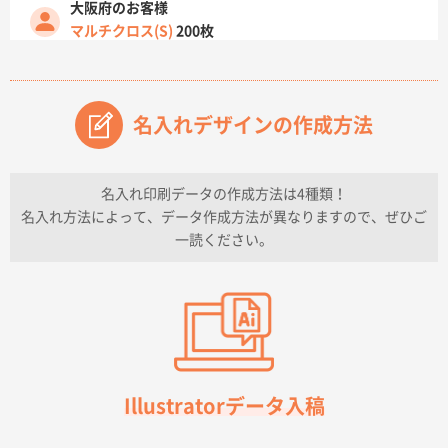
大阪府のお客様
マルチクロス(S)
200枚
2026年07月14日 13:26
原稿データ流用が可能で価格が妥当なこと
名入れデザインの作成方法
兵庫県のお客様
チケットホルダー ダブルポケット
1000枚
2026年07月13日 10:50
名入れ印刷データの作成方法は4種類！
上記のとおりです。
名入れ方法によって、データ作成方法が異なりますので、ぜひご
一読ください。
愛知県I社様
【オーダー商品】特別ご注文ページ04
3000枚
2026年07月03日 09:23
柳さんの対応が素晴らしかった。
千葉県A社様
フレキソレジ袋 Uバッグ 35号
5000枚
Illustratorデータ入稿
2026年06月28日 15:14
前回購入したので