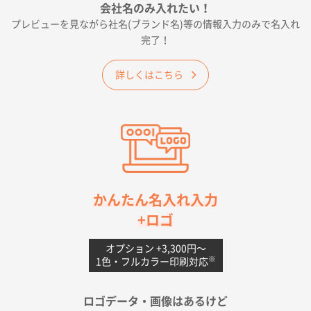
会社名のみ入れたい！
プレビューを見ながら社名(ブランド名)等の情報入力のみで名入れ
大阪府E社様
完了！
ワンポイントポリ袋 A4サイズ
1000枚
2026年04月25日 17:53
詳しくはこちら
納期が早そうだった
愛知県S社様
ワンポイントポリ袋 A4サイズ(黒)
1000枚
2026年04月20日 14:28
お値打ちだったので
茨城県G社様
かんたん名入れ入力
uni ジェットストリーム 05
300枚
+ロゴ
2026年04月18日 16:40
値段と注文のしやすさ
オプション +3,300円〜
※
1色・フルカラー印刷対応
宮崎県Y社様
ポリ袋 手穴A4サイズ
5000枚
ロゴデータ・画像はあるけど