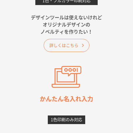
1色・フルカラー印刷対応
2026年05月25日 15:10
金額は当然のことですが、ネットからの注文しやすさ
が決め手です
デザインツールは使えないけれど
オリジナルデザインの
佐賀県A社様
ノベルティを作りたい！
ベーシックサコッシュ
1000枚
2026年05月23日 16:24
詳しくはこちら
希望の商品（今回発注分）が一番安かったため
東京都M社様
ワンポイント箔押し紙袋 M横サイズ(A4対応)
100
枚
2026年05月21日 12:56
簡単そだったら
かんたん名入れ入力
愛知県F社様
カームメタル
300枚
1色印刷のみ対応
2026年05月19日 12:05
種類の豊富さと価格