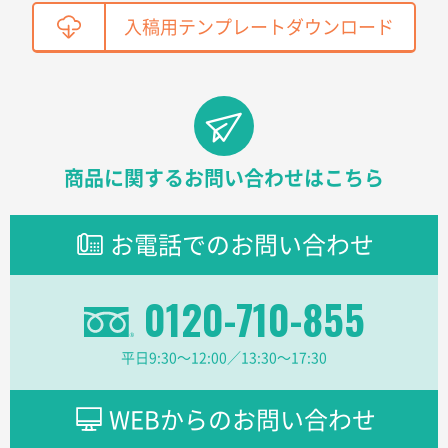
鳥取県T社様
入稿用テンプレートダウンロード
【オーダー商品】特別ご注文ページ04
2150枚
2026年03月30日 15:47
過去に当社の他の営業が注文した経緯があったため
青森県D社様
ラミネート紙袋 規格S1サイズ(A5対応)
500枚
商品に関するお問い合わせはこちら
2026年03月26日 17:31
価格が安い
お電話でのお問い合わせ
三重県S社様
スタンダードメモ100P
500枚
0120-710-855
2026年03月23日 11:22
希望の商品、値段であった。いぜん注文したことがあ
るため、
平日9:30〜12:00／13:30〜17:30
東京都株社様
WEBからのお問い合わせ
ECOワンポイントポリ袋 A4サイズ（白）
500枚
2026年03月19日 18:57