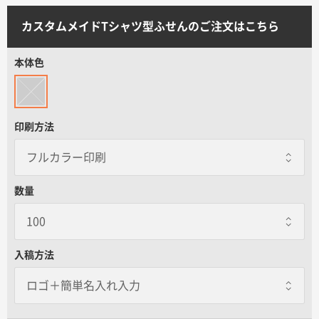
サイトメニュー
カスタムメイドTシャツ型ふせんのご注文はこちら
初めての方へ
本体色
ご注文の流れ
印刷方法
お見積書の作成方法
データ入稿ガイド
数量
再注文について
入稿方法
よくあるご質問