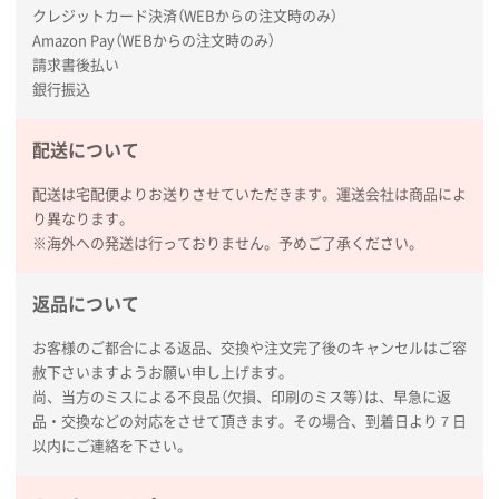
ラミネート紙袋 規格L1サイズ(A4対応)
1000枚
クレジットカード決済（WEBからの注文時のみ）
2026年02月26日 15:33
Amazon Pay（WEBからの注文時のみ）
請求書後払い
見積りの仕方が明確だったから
銀行振込
東京都D社様
【オーダー商品】特別ご注文ページ04
1000枚
配送について
2026年02月17日 12:18
配送は宅配便よりお送りさせていただきます。運送会社は商品によ
柔軟かつスピーディーに対応してくれたため
り異なります。
※海外への発送は行っておりません。予めご了承ください。
東京都のお客様
ラミネート紙袋 規格L1サイズ(A4対応)
1000枚
返品について
2026年02月16日 14:47
分かりやすく、予算に近かったため
お客様のご都合による返品、交換や注文完了後のキャンセルはご容
赦下さいますようお願い申し上げます。
大阪府F社様
尚、当方のミスによる不良品（欠損、印刷のミス等）は、早急に返
【オーダー商品】特別ご注文ページ04
1枚
品・交換などの対応をさせて頂きます。その場合、到着日より７日
2026年02月13日 22:10
以内にご連絡を下さい。
レスタスさんでは以前、自社封筒を製作していただき
ました早く、安く、丁寧につくられているので安心し