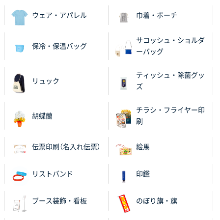
ウェア・アパレル
巾着・ポーチ
埼玉県G社様
ラミネート紙袋 規格L4サイズ(B4対応)
1000枚
2025年12月04日 17:34
サコッシュ・ショルダ
保冷・保温バッグ
ーバッグ
値段が安かった。
ティッシュ・除菌グッ
兵庫県のお客様
リュック
ズ
スタンダードメモ100P
100枚
2025年12月02日 23:00
チラシ・フライヤー印
ロゴが入れられること
胡蝶蘭
刷
大阪府E社様
伝票印刷（名入れ伝票）
絵馬
ECOワンポイントポリ袋 A4サイズ（白）
1000枚
2025年11月28日 15:13
他部署のスタッフからの指示
リストバンド
印鑑
兵庫県S社様
ブース装飾・看板
のぼり旗・旗
A4箔押し名入れクリアファイル
300枚
2025年11月27日 10:45