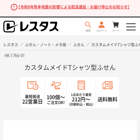
【令和8年熊本地震の影響による配送遅延・お届け停止のお知らせ】
レスタス
ふせん・ノート・メモ帳
ふせん
カスタムメイドTシャツ型ふ
HK-1766-01
カスタムメイドTシャツ型ふせん
1点あたり最安
最短発送
100個〜
212円〜
送料無料
22営業日
ご注文OK!
（印刷料込・税込）
商品を探す