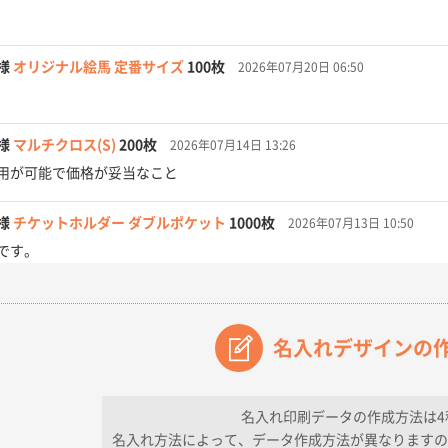
様
オリジナル絵馬 定番サイズ
100枚
2026年07月20日 06:50
様
マルチクロス(S)
200枚
2026年07月14日 13:26
用が可能で価格が妥当なこと
様
チケットホルダー ダブルポケット
1000枚
2026年07月13日 10:50
です。
【オーダー商品】特別ご注文ページ04
3000枚
2026年07月03日 09:23
が素晴らしかった。
名入れデザインの
フレキソレジ袋 Uバッグ 35号
5000枚
2026年06月28日 15:14
ので
名入れ印刷データの作成方法は4
名入れ方法によって、データ作成方法が異なりますの