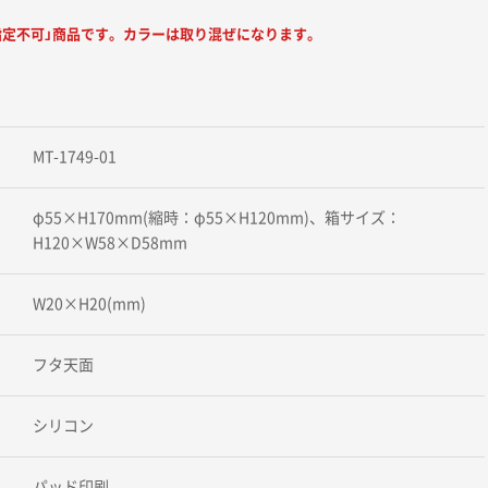
指定不可」商品です。カラーは取り混ぜになります。
MT-1749-01
φ55×H170mm(縮時：φ55×H120mm)、箱サイズ：
H120×W58×D58mm
W20×H20(mm)
フタ天面
シリコン
パッド印刷