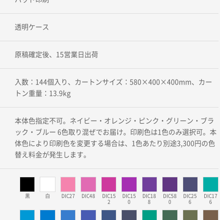
透明ケース
原稿確定後、15営業日出荷
入数：144個入り、カートンサイズ：580×400×400mm、カー
トン重量：13.9kg
本体色指定不可。ネイビー・オレンジ・ピンク・グリーン・ブラ
ック・ブルー 6色取り混ぜでお届け。印刷色は1色のみ選択可。本
体色により印刷色を変更する場合は、1色あたり別途3,300円の色
替え料金が発生します。
黒
白
DIC27
DIC48
DIC15
DIC15
DIC18
DIC58
DIC25
DIC17
2
0
8
0
6
6