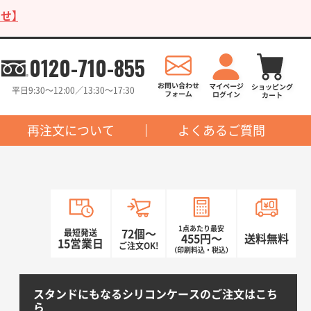
せ】
0120-710-855
平日9:30〜12:00／13:30〜17:30
再注文について
よくあるご質問
1点あたり最安
最短発送
72個〜
455円〜
送料無料
15営業日
ご注文OK!
（印刷料込・税込）
スタンドにもなるシリコンケースのご注文はこち
ら