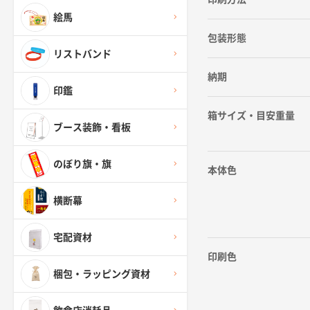
絵馬
包装形態
リストバンド
納期
印鑑
箱サイズ・目安重量
ブース装飾・看板
のぼり旗・旗
本体色
横断幕
宅配資材
印刷色
梱包・ラッピング資材