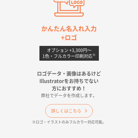
2026年04月20日 14:28
お値打ちだったので
茨城県G社様
かんたん名入れ入力
uni ジェットストリーム 05
300枚
+ロゴ
2026年04月18日 16:40
値段と注文のしやすさ
オプション +3,300円〜
※
1色・フルカラー印刷対応
宮崎県Y社様
ポリ袋 手穴A4サイズ
5000枚
ロゴデータ・画像はあるけど
2026年04月17日 09:28
Illustratorをお持ちでない
印刷色が豊富であったため
方におすすめ！
弊社でデータを作成します。
和歌山県H社様
ECO OPPワンポイントポリ袋 A4サイズ（透明）
詳しくはこちら
500枚
※ロゴ・イラストのみフルカラー対応可能。
2026年04月16日 14:31
価格と納期