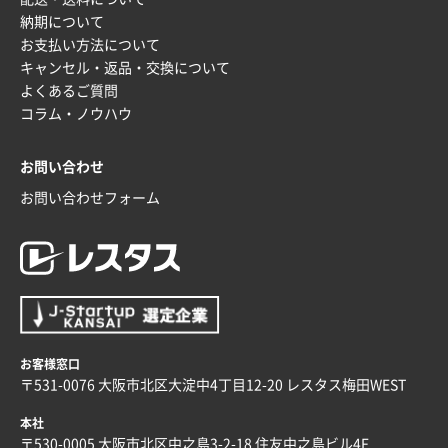
2025年12月25日 13:33
納期について
いつもきちんとしてる。
お支払い方法について
キャンセル・返品・交換について
福島県W社様
よくあるご質問
A4バインダー(2ツ折)
300枚
コラム・ノウハウ
2025年12月24日 14:43
以前の注文も含め価格と品質
お問い合わせ
お問い合わせフォーム
青森県K社様
ワンポイントポリ袋 A4サイズ
1000枚
2025年12月24日 13:22
安い
東京都M社様
ワンポイント箔押し紙袋 M横サイズ(A4対応)
100
お客様窓口
枚
〒531-0076 大阪市北区大淀中4丁目12-20 レスタス梅田WEST
2025年12月22日 03:31
価格と納期が希望に合ったから
本社
〒530-0005 大阪市北区中之島3-2-18 住友中之島ビル4F