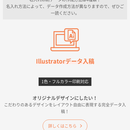
上記のとおりです。
名入れ方法によって、データ作成方法が異なりますので、ぜひご
一読ください。
愛知県I社様
【オーダー商品】特別ご注文ページ04
3000枚
2026年07月03日 09:23
柳さんの対応が素晴らしかった。
千葉県A社様
フレキソレジ袋 Uバッグ 35号
5000枚
Illustratorデータ入稿
2026年06月28日 15:14
前回購入したので
1色・フルカラー印刷対応
千葉県A社様
フレキソレジ袋 Uバッグ 35号
5000枚
オリジナルデザインにしたい！
2026年06月19日 09:41
こだわりのあるデザインをレイアウト自由に表現する完全データ入
価格 大丈夫そうな会社に見えた
稿！
大阪府のお客様
詳しくはこちら
A4フルカラークリアファイル
1000枚