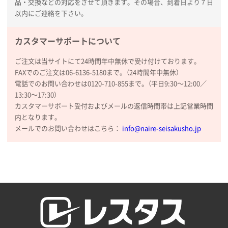
品・交換などの対応をさせて頂きます。その場合、到着日より７日
厚手コットンA4フラットトート ナチュラル
600
以内にご連絡を下さい。
枚
2026年02月03日 18:12
カスタマーサポートについて
商品がよさそうだったから
ご注文は当サイトにて24時間年中無休で受け付けております。
東京都N社様
FAXでのご注文は06-6136-5180まで。（24時間年中無休）
コットンバッグM(B4対応)
200枚
電話でのお問い合わせは0120-710-855まで。（平日9:30〜12:00／
13:30〜17:30）
2026年01月29日 11:46
カスタマーサポート受付およびメールの返信時間帯は上記営業時間
商品情報の正確な記載、スムーズなシステム対応
内となります。
メールでのお問い合わせはこちら：
info@naire-seisakusho.jp
広島県(社様
タッチペン付3色+1色スリムペン（再生ABS）
500
枚
2026年01月27日 13:12
毎年注文しており、信頼できるから。出来上がりも満
足している。
熊本県S社様