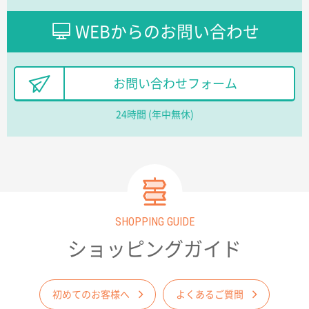
ワンポイントポリ袋 B4サイズ
1000枚
WEBからのお問い合わせ
2026年03月17日 19:11
実績が多そうでお安いようだったので
お問い合わせフォーム
徳島県S社様
ワンポイントポリ袋 A4サイズ
1000枚
24時間 (年中無休)
2026年03月09日 08:27
金額が安いのと納期が間に合いそうなのと。
東京都のお客様
ラミネート紙袋 規格L1サイズ(A4対応)
1000枚
2026年02月26日 15:33
見積りの仕方が明確だったから
SHOPPING GUIDE
ショッピングガイド
東京都D社様
【オーダー商品】特別ご注文ページ04
1000枚
2026年02月17日 12:18
初めてのお客様へ
よくあるご質問
柔軟かつスピーディーに対応してくれたため