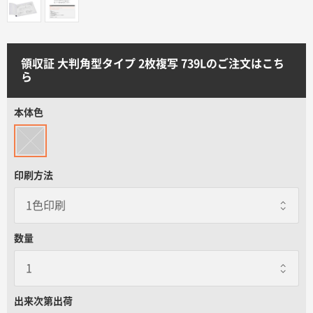
サイトメニュー
初めての方へ
領収証 大判角型タイプ 2枚複写 739Lのご注文はこち
ら
ご注文の流れ
本体色
お見積書の作成方法
印刷方法
データ入稿ガイド
再注文について
数量
よくあるご質問
出来次第出荷