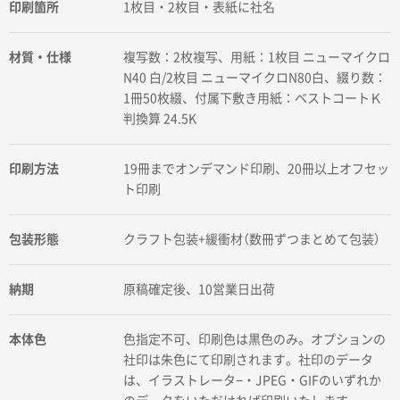
印刷箇所
1枚目・2枚目・表紙に社名
材質・仕様
複写数：2枚複写、用紙：1枚目 ニューマイクロ
N40 白/2枚目 ニューマイクロN80白、綴り数：
1冊50枚綴、付属下敷き用紙：ベストコートＫ
判換算 24.5K
印刷方法
19冊までオンデマンド印刷、20冊以上オフセッ
ト印刷
包装形態
クラフト包装+緩衝材（数冊ずつまとめて包装）
納期
原稿確定後、10営業日出荷
本体色
色指定不可、印刷色は黒色のみ。オプションの
社印は朱色にて印刷されます。社印のデータ
は、イラストレータ−・JPEG・GIFのいずれか