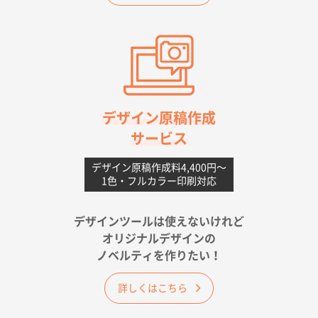
2026年06月11日 14:46
前回使用して良かった。
高知県I社様
【ポリ】特別ご注文ページ
1000枚
2026年06月08日 17:38
対応の速さ、丁寧さ、提案など
デザイン原稿作成
サービス
愛媛県S社様
不織布フラットバッグ（A4縦サイズ）
1000枚
デザイン原稿作成料4,400円〜
1色・フルカラー印刷対応
2026年05月25日 15:10
金額は当然のことですが、ネットからの注文しやすさ
が決め手です
デザインツールは使えないけれど
オリジナルデザインの
佐賀県A社様
ノベルティを作りたい！
ベーシックサコッシュ
1000枚
2026年05月23日 16:24
詳しくはこちら
希望の商品（今回発注分）が一番安かったため