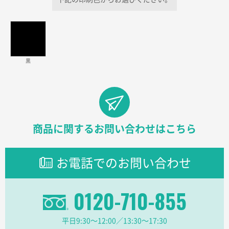
価格が安い
三重県S社様
スタンダードメモ100P
500枚
2026年03月23日 11:22
黒
希望の商品、値段であった。いぜん注文したことがあ
るため、
東京都株社様
ECOワンポイントポリ袋 A4サイズ（白）
500枚
商品に関するお問い合わせはこちら
2026年03月19日 18:57
他のサイトにない商品があったから。
お電話でのお問い合わせ
埼玉県のお客様
ポリ袋 手穴A4サイズ
5000枚
0120-710-855
2026年03月18日 14:12
安そうだった
平日9:30〜12:00／13:30〜17:30
東京都のお客様