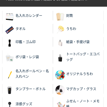
神奈川県S社様
ワンポイント箔押し紙袋 M横サイズ(A4対応)
500
名入れカレンダー
封筒
枚
2025年12月16日 10:39
短納期対応が素晴らしい
タオル
うちわ
富山県O社様
印鑑・ゴム印
紙袋・手提げ袋
uni ジェットストリーム 07
100枚
2025年12月09日 14:04
トートバッグ・エコバ
ポリ袋・レジ袋
安い、早い
ッグ
埼玉県G社様
名入れボールペン・名
オリジナルうちわ
ラミネート紙袋 規格L4サイズ(B4対応)
1000枚
入れペン
2025年12月04日 17:34
値段が安かった。
タンブラー・ボトル
マグカップ・グラス
兵庫県のお客様
ふせん・ノート・メモ
スタンダードメモ100P
100枚
涼感グッズ
帳