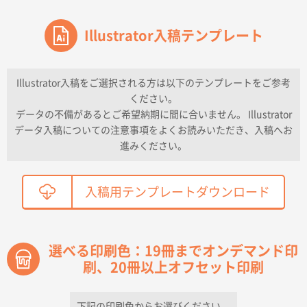
東京都のお客様
ワンポイントポリ袋 A4サイズ
Illustrator入稿テンプレート
1000枚
2026年04月16日 11:41
納期が早い
Illustrator入稿をご選択される方は以下のテンプレートをご参考
ください。
東京都K社様
データの不備があるとご希望納期に間に合いません。 Illustrator
ワンポイントポリ袋 A4サイズ
300枚
データ入稿についての注意事項をよくお読みいただき、入稿へお
2026年04月01日 16:32
進みください。
こちらの需要にあったので
鳥取県T社様
入稿用テンプレートダウンロード
【オーダー商品】特別ご注文ページ04
2150枚
2026年03月30日 15:47
過去に当社の他の営業が注文した経緯があったため
選べる印刷色：19冊までオンデマンド印
刷、20冊以上オフセット印刷
青森県D社様
ラミネート紙袋 規格S1サイズ(A5対応)
500枚
2026年03月26日 17:31
下記の印刷色からお選びください。