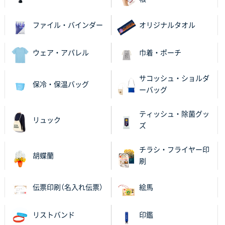
2025年12月02日 23:00
ロゴが入れられること
ファイル・バインダー
オリジナルタオル
大阪府E社様
ウェア・アパレル
巾着・ポーチ
ECOワンポイントポリ袋 A4サイズ（白）
1000枚
2025年11月28日 15:13
他部署のスタッフからの指示
サコッシュ・ショルダ
保冷・保温バッグ
ーバッグ
兵庫県S社様
A4箔押し名入れクリアファイル
300枚
ティッシュ・除菌グッ
リュック
2025年11月27日 10:45
ズ
以前発注しているので、データが残っている点が良か
ったので
チラシ・フライヤー印
胡蝶蘭
刷
栃木県M社様
ビオトープデスクメモ100P
100枚
伝票印刷（名入れ伝票）
絵馬
2025年11月25日 16:41
前回同様、安心できるから
リストバンド
印鑑