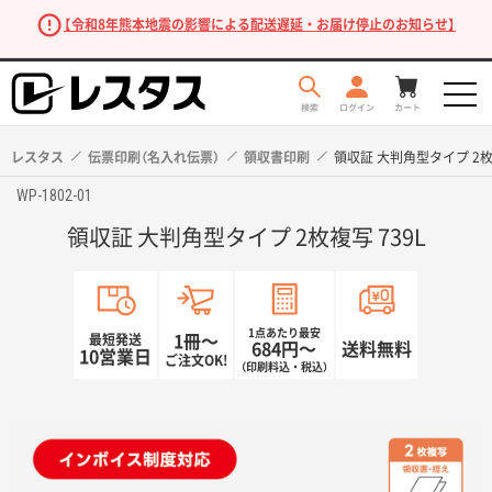
【令和8年熊本地震の影響による配送遅延・お届け停止のお知らせ】
レスタス
伝票印刷（名入れ伝票）
領収書印刷
領収証 大判角型タイプ 2枚複
WP-1802-01
領収証 大判角型タイプ 2枚複写 739L
1点あたり最安
最短発送
1冊〜
684円〜
送料無料
10営業日
ご注文OK!
（印刷料込・税込）
商品を探す