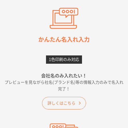
東京都M社様
ワンポイント箔押し紙袋 M横サイズ(A4対応)
100
枚
2026年05月21日 12:56
簡単そだったら
かんたん名入れ入力
愛知県F社様
カームメタル
300枚
1色印刷のみ対応
2026年05月19日 12:05
種類の豊富さと価格
会社名のみ入れたい！
プレビューを見ながら社名(ブランド名)等の情報入力のみで名入れ
大阪府E社様
完了！
ワンポイントポリ袋 A4サイズ
1000枚
2026年04月25日 17:53
詳しくはこちら
納期が早そうだった
愛知県S社様
ワンポイントポリ袋 A4サイズ(黒)
1000枚