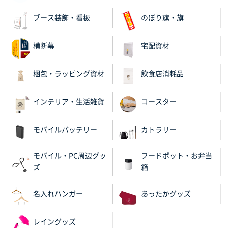
茨城県G社様
ブース装飾・看板
のぼり旗・旗
uni ジェットストリーム 05
300枚
2025年11月21日 16:39
横断幕
宅配資材
何度か注文していて、満足していたから
神奈川県のお客様
梱包・ラッピング資材
飲食店消耗品
のしメモ100P
800枚
2025年11月18日 13:29
インテリア・生活雑貨
コースター
のし文言が変更できたのと価格。
モバイルバッテリー
カトラリー
千葉県M社様
ワンポイント箔押し紙袋 Sサイズ(A5対応)
100枚
モバイル・PC周辺グッ
フードポット・お弁当
2025年11月06日 14:57
ズ
箱
営業ご担当者さまより、ご丁寧なサポートをいただ
き、他のネット印刷サービスよりも安心して購入まで
進められました。
名入れハンガー
あったかグッズ
大阪府V社様
レイングッズ