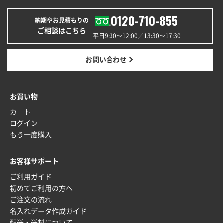
ぺんてる ビクーニャフィール
1000枚
2026年01月26日 15:45
0120-710-855
納期やお見積もりの
印刷範囲が広かったから、取扱商品
ご相談はこちら
平日9:30〜12:00／13:30〜17:30
新潟県R社様
お問い合わせ
ワンポイントポリ袋 A4サイズ
1000枚
2026年01月16日 10:53
納期が比較的短く、ロット数が豊富に選べて価格が安
お買い物
かったため
カート
山口県P社様
ログイン
【トートバッグ・エコバッグ】特別ご注文ページ
もう一度購入
③
1枚
2026年01月09日 13:48
お客様サポート
希望の商品の取り扱いがあったので
ご利用ガイド
初めてご利用の方へ
大阪府のお客様
ご注文の流れ
厚手コットンマチ付トートL ナチュラル(A4対応)
名入れデータ作成ガイド
200枚
配送・送料について