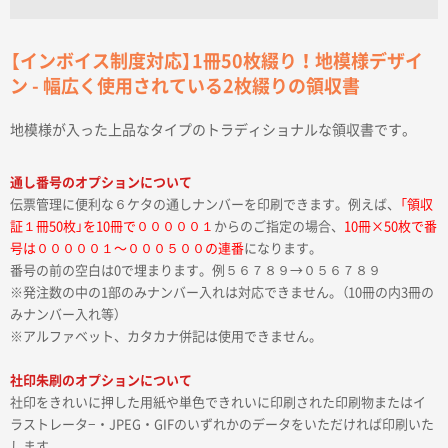
【インボイス制度対応】1冊50枚綴り！地模様デザイ
ン - 幅広く使用されている2枚綴りの領収書
地模様が入った上品なタイプのトラディショナルな領収書です。
通し番号のオプションについて
伝票管理に便利な６ケタの通しナンバーを印刷できます。例えば、
「領収
証１冊50枚」を10冊で０００００１
からのご指定の場合、
10冊×50枚で番
号は０００００１〜０００５００の連番
になります。
番号の前の空白は0で埋まります。例５６７８９→０５６７８９
※発注数の中の1部のみナンバー入れは対応できません。（10冊の内3冊の
みナンバー入れ等）
※アルファベット、カタカナ併記は使用できません。
社印朱刷のオプションについて
社印をきれいに押した用紙や単色できれいに印刷された印刷物またはイ
ラストレータ−・JPEG・GIFのいずれかのデータをいただければ印刷いた
します。