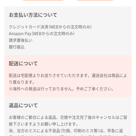
東京都のお客様
お支払い方法について
ラミネート紙袋 規格L1サイズ(A4対応)
1000枚
2026年02月16日 14:47
クレジットカード決済（WEBからの注文時のみ）
分かりやすく、予算に近かったため
Amazon Pay（WEBからの注文時のみ）
請求書後払い
銀行振込
大阪府F社様
【オーダー商品】特別ご注文ページ04
1枚
2026年02月13日 22:10
配送について
レスタスさんでは以前、自社封筒を製作していただき
配送は宅配便よりお送りさせていただきます。運送会社は商品によ
ました早く、安く、丁寧につくられているので安心し
り異なります。
てお願いできます。
※海外への発送は行っておりません。予めご了承ください。
長野県R社様
返品について
陶器マグストレートラウンドリップ
100枚
2026年02月09日 14:27
お客様のご都合による返品、交換や注文完了後のキャンセルはご容
コップの形
赦下さいますようお願い申し上げます。
尚、当方のミスによる不良品（欠損、印刷のミス等）は、早急に返
愛知県株社様