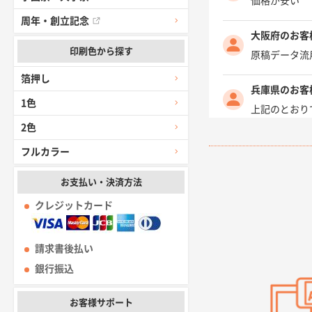
価格が安い
周年・創立記念
大阪府のお客
印刷色から探す
原稿データ流
箔押し
兵庫県のお客
1色
上記のとおり
2色
愛知県I社様
フルカラー
柳さんの対応
お支払い・決済方法
千葉県A社様
クレジットカード
前回購入した
請求書後払い
千葉県A社様
銀行振込
価格 大丈夫
お客様サポート
大阪府のお客