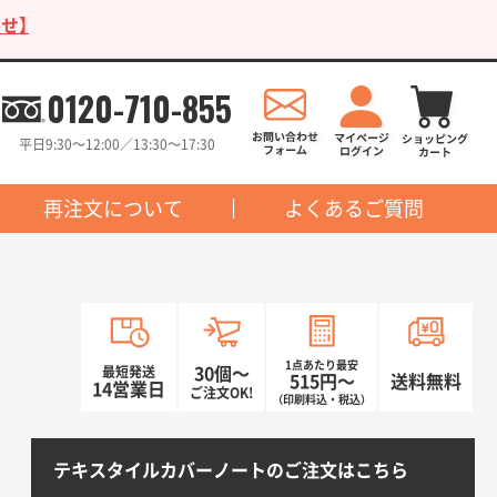
せ】
0120-710-855
平日9:30〜12:00／13:30〜17:30
再注文について
よくあるご質問
1点あたり最安
最短発送
30個〜
515円〜
送料無料
14営業日
ご注文OK!
（印刷料込・税込）
テキスタイルカバーノートのご注文はこちら