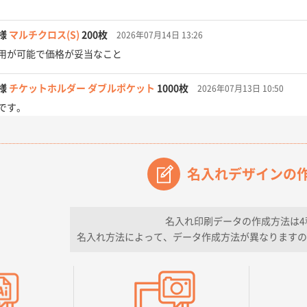
様
マルチクロス(S)
200枚
2026年07月14日 13:26
用が可能で価格が妥当なこと
様
チケットホルダー ダブルポケット
1000枚
2026年07月13日 10:50
です。
【オーダー商品】特別ご注文ページ04
3000枚
2026年07月03日 09:23
が素晴らしかった。
名入れデザインの
フレキソレジ袋 Uバッグ 35号
5000枚
2026年06月28日 15:14
ので
名入れ印刷データの作成方法は4
名入れ方法によって、データ作成方法が異なりますの
フレキソレジ袋 Uバッグ 35号
5000枚
2026年06月19日 09:41
そうな会社に見えた
様
A4フルカラークリアファイル
1000枚
2026年06月11日 14:46