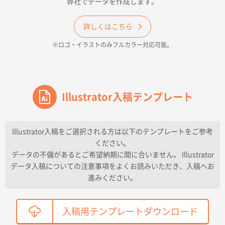
弊社でデータを作成します。
和歌山県H社様
ECO OPPワンポイントポリ袋 A4サイズ（透明）
詳しくはこちら
500枚
※ロゴ・イラストのみフルカラー対応可能。
2026年04月16日 14:31
価格と納期
東京都のお客様
ワンポイントポリ袋 A4サイズ
Illustrator入稿テンプレート
1000枚
2026年04月16日 11:41
納期が早い
Illustrator入稿をご選択される方は以下のテンプレートをご参考
ください。
東京都K社様
データの不備があるとご希望納期に間に合いません。 Illustrator
ワンポイントポリ袋 A4サイズ
300枚
データ入稿についての注意事項をよくお読みいただき、入稿へお
2026年04月01日 16:32
進みください。
こちらの需要にあったので
鳥取県T社様
入稿用テンプレートダウンロード
【オーダー商品】特別ご注文ページ04
2150枚