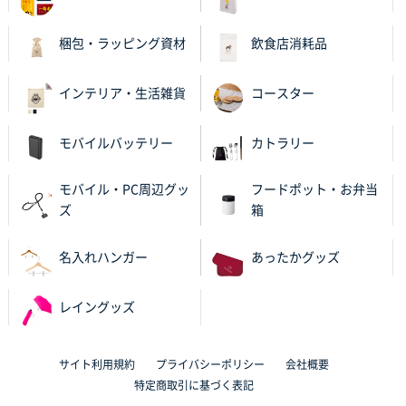
大分県Y社様
不織布スクエアトート(A4サイズ)
300枚
梱包・ラッピング資材
飲食店消耗品
2025年10月28日 17:10
バリエーション
インテリア・生活雑貨
コースター
岡山県K社様
ワンポイントポリ袋 A4サイズ
1000枚
モバイルバッテリー
カトラリー
2025年10月28日 09:06
サイトが見やすい
モバイル・PC周辺グッ
フードポット・お弁当
ズ
箱
東京都N社様
ワンポイントポリ袋 A4サイズ
700枚
名入れハンガー
あったかグッズ
2025年10月16日 11:34
サイト構成が解りやすかったから
レイングッズ
東京都J社様
ブックメモ付箋
200枚
サイト利用規約
プライバシーポリシー
会社概要
2025年10月16日 10:30
特定商取引に基づく表記
丁度良いものがあったので