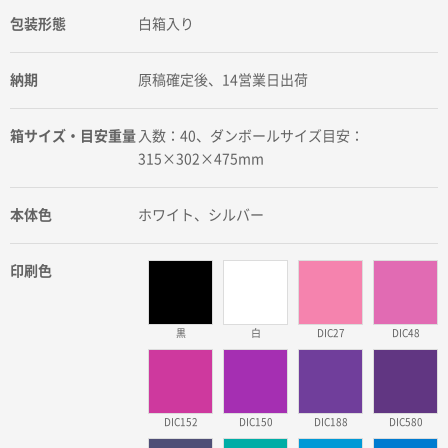
包装形態
白箱入り
納期
原稿確定後、14営業日出荷
箱サイズ・目安重量
入数：40、ダンボールサイズ目安：
315×302×475mm
本体色
ホワイト、シルバー
印刷色
黒
白
DIC27
DIC48
DIC152
DIC150
DIC188
DIC580