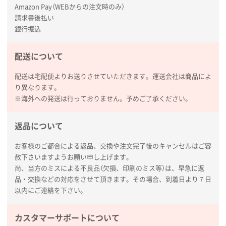
枚
Amazon Pay（WEBからの注文時のみ）
2026年01月27日 13:12
請求書後払い
毎年注文しており、信頼できるから。出来上がりも満
銀行振込
足している。
配送について
熊本県S社様
ぺんてる ビクーニャフィール
1000枚
配送は宅配便よりお送りさせていただきます。運送会社は商品によ
2026年01月26日 15:45
り異なります。
印刷範囲が広かったから、取扱商品
※海外への発送は行っておりません。予めご了承ください。
新潟県R社様
返品について
ワンポイントポリ袋 A4サイズ
1000枚
2026年01月16日 10:53
お客様のご都合による返品、交換や注文完了後のキャンセルはご容
赦下さいますようお願い申し上げます。
納期が比較的短く、ロット数が豊富に選べて価格が安
尚、当方のミスによる不良品（欠損、印刷のミス等）は、早急に返
かったため
品・交換などの対応をさせて頂きます。その場合、到着日より７日
以内にご連絡を下さい。
山口県P社様
【トートバッグ・エコバッグ】特別ご注文ページ
カスタマーサポートについて
③
1枚