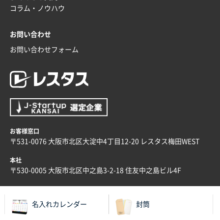
ラミネート紙袋 規格L4サイズ(B4対応)
1000枚
コラム・ノウハウ
2025年12月04日 17:34
値段が安かった。
お問い合わせ
お問い合わせフォーム
兵庫県のお客様
スタンダードメモ100P
100枚
2025年12月02日 23:00
ロゴが入れられること
大阪府E社様
ECOワンポイントポリ袋 A4サイズ（白）
1000枚
お客様窓口
2025年11月28日 15:13
〒531-0076 大阪市北区大淀中4丁目12-20 レスタス梅田WEST
他部署のスタッフからの指示
本社
兵庫県S社様
〒530-0005 大阪市北区中之島3-2-18 住友中之島ビル4F
A4箔押し名入れクリアファイル
300枚
2025年11月27日 10:45
名入れカレンダー
封筒
以前発注しているので、データが残っている点が良か
ったので