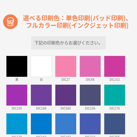
2026年03月30日 15:47
過去に当社の他の営業が注文した経緯があったため
選べる印刷色：単色印刷(パッド印刷)、
フルカラー印刷(インクジェット印刷)
青森県D社様
ラミネート紙袋 規格S1サイズ(A5対応)
500枚
2026年03月26日 17:31
下記の印刷色からお選びください。
価格が安い
三重県S社様
スタンダードメモ100P
500枚
2026年03月23日 11:22
黒
白
DIC27
DIC48
DIC152
希望の商品、値段であった。いぜん注文したことがあ
るため、
東京都株社様
DIC150
DIC188
DIC580
DIC256
DIC176
ECOワンポイントポリ袋 A4サイズ（白）
500枚
2026年03月19日 18:57
他のサイトにない商品があったから。