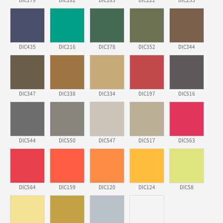
DIC179
DIC182
DIC183
DIC222
DIC255
埼玉県のお客様
ポリ袋 手穴A4サイズ
5000枚
2026年03月18日 14:12
安そうだった
DIC435
DIC216
DIC378
DIC352
DIC344
東京都のお客様
ワンポイントポリ袋 B4サイズ
1000枚
2026年03月17日 19:11
DIC347
DIC338
DIC334
DIC197
DIC516
実績が多そうでお安いようだったので
徳島県S社様
DIC544
DIC550
DIC547
DIC517
DIC563
ワンポイントポリ袋 A4サイズ
1000枚
2026年03月09日 08:27
金額が安いのと納期が間に合いそうなのと。
DIC564
DIC159
DIC120
DIC124
DIC58
東京都のお客様
ラミネート紙袋 規格L1サイズ(A4対応)
1000枚
2026年02月26日 15:33