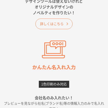
デザインツールは使えないけれど
オリジナルデザインの
佐賀県A社様
ノベルティを作りたい！
ベーシックサコッシュ
1000枚
2026年05月23日 16:24
詳しくはこちら
希望の商品（今回発注分）が一番安かったため
東京都M社様
ワンポイント箔押し紙袋 M横サイズ(A4対応)
100
枚
2026年05月21日 12:56
簡単そだったら
かんたん名入れ入力
愛知県F社様
カームメタル
300枚
1色印刷のみ対応
2026年05月19日 12:05
種類の豊富さと価格
会社名のみ入れたい！
プレビューを見ながら社名(ブランド名)等の情報入力のみで名入れ
大阪府E社様