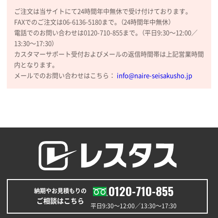
2026年01月09日 13:48
ご注文は当サイトにて24時間年中無休で受け付けております。
希望の商品の取り扱いがあったので
FAXでのご注文は06-6136-5180まで。（24時間年中無休）
電話でのお問い合わせは0120-710-855まで。（平日9:30〜12:00／
大阪府のお客様
13:30〜17:30）
厚手コットンマチ付トートL ナチュラル(A4対応)
カスタマーサポート受付およびメールの返信時間帯は上記営業時間
200枚
内となります。
2025年12月25日 13:33
メールでのお問い合わせはこちら：
info@naire-seisakusho.jp
いつもきちんとしてる。
福島県W社様
A4バインダー(2ツ折)
300枚
2025年12月24日 14:43
以前の注文も含め価格と品質
青森県K社様
ワンポイントポリ袋 A4サイズ
1000枚
0120-710-855
納期やお見積もりの
2025年12月24日 13:22
ご相談はこちら
安い
平日9:30〜12:00／13:30〜17:30