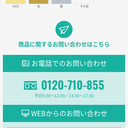
見積りの仕方が明確だったから
DIC9
金
銀
その他
東京都D社様
【オーダー商品】特別ご注文ページ04
1000枚
2026年02月17日 12:18
柔軟かつスピーディーに対応してくれたため
商品に関するお問い合わせはこちら
東京都のお客様
ラミネート紙袋 規格L1サイズ(A4対応)
1000枚
お電話でのお問い合わせ
2026年02月16日 14:47
分かりやすく、予算に近かったため
0120-710-855
大阪府F社様
【オーダー商品】特別ご注文ページ04
1枚
平日9:30〜12:00／13:30〜17:30
2026年02月13日 22:10
レスタスさんでは以前、自社封筒を製作していただき
ました早く、安く、丁寧につくられているので安心し
WEBからのお問い合わせ
てお願いできます。