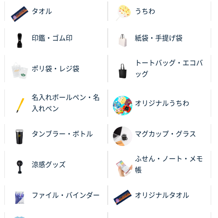
タオル
うちわ
栃木県M社様
ビオトープデスクメモ100P
100枚
印鑑・ゴム印
紙袋・手提げ袋
2025年11月25日 16:41
前回同様、安心できるから
トートバッグ・エコバ
ポリ袋・レジ袋
ッグ
茨城県G社様
uni ジェットストリーム 05
300枚
名入れボールペン・名
2025年11月21日 16:39
オリジナルうちわ
入れペン
何度か注文していて、満足していたから
タンブラー・ボトル
マグカップ・グラス
神奈川県のお客様
のしメモ100P
800枚
ふせん・ノート・メモ
2025年11月18日 13:29
涼感グッズ
帳
のし文言が変更できたのと価格。
ファイル・バインダー
オリジナルタオル
千葉県M社様
ワンポイント箔押し紙袋 Sサイズ(A5対応)
100枚