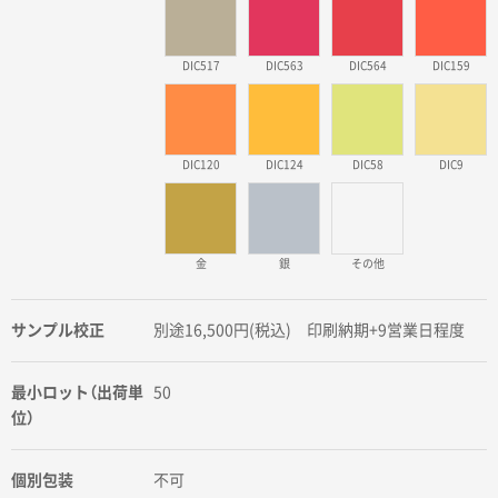
DIC517
DIC563
DIC564
DIC159
DIC120
DIC124
DIC58
DIC9
金
銀
その他
サンプル校正
別途16,500円(税込) 印刷納期+9営業日程度
最小ロット（出荷単
50
位）
個別包装
不可