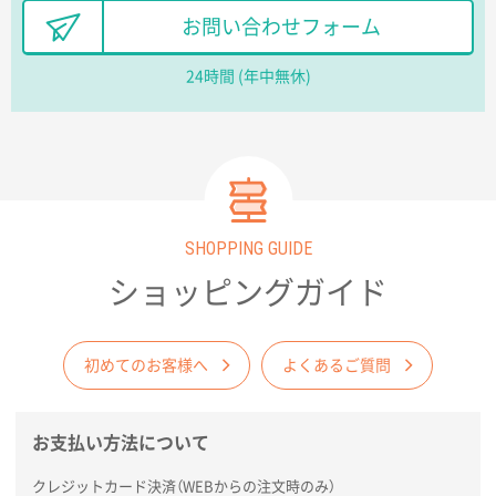
長野県R社様
お問い合わせフォーム
陶器マグストレートラウンドリップ
100枚
2026年02月09日 14:27
24時間 (年中無休)
コップの形
愛知県株社様
厚手コットンA4フラットトート ナチュラル
600
枚
2026年02月03日 18:12
SHOPPING GUIDE
商品がよさそうだったから
ショッピングガイド
東京都N社様
コットンバッグM(B4対応)
200枚
2026年01月29日 11:46
初めてのお客様へ
よくあるご質問
商品情報の正確な記載、スムーズなシステム対応
お支払い方法について
広島県(社様
タッチペン付3色+1色スリムペン（再生ABS）
500
クレジットカード決済（WEBからの注文時のみ）