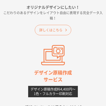
フレキソレジ袋 Uバッグ 35号
5000枚
オリジナルデザインにしたい！
2026年06月19日 09:41
こだわりのあるデザインをレイアウト自由に表現する完全データ入
価格 大丈夫そうな会社に見えた
稿！
大阪府のお客様
詳しくはこちら
A4フルカラークリアファイル
1000枚
2026年06月11日 14:46
前回使用して良かった。
高知県I社様
【ポリ】特別ご注文ページ
1000枚
2026年06月08日 17:38
対応の速さ、丁寧さ、提案など
デザイン原稿作成
サービス
愛媛県S社様
不織布フラットバッグ（A4縦サイズ）
1000枚
デザイン原稿作成料4,400円〜
1色・フルカラー印刷対応
2026年05月25日 15:10
金額は当然のことですが、ネットからの注文しやすさ
が決め手です