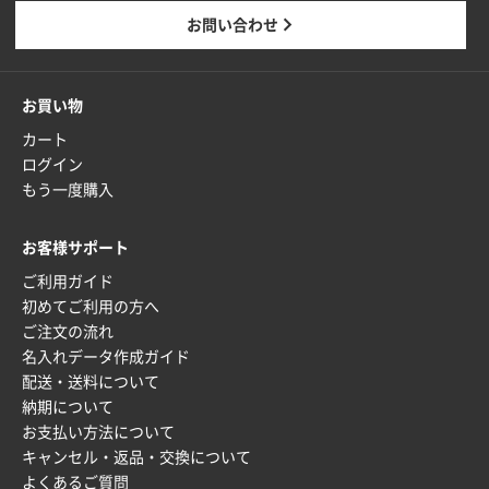
東京都M社様
お問い合わせ
ワンポイント箔押し紙袋 M横サイズ(A4対応)
100
枚
2025年12月22日 03:31
お買い物
価格と納期が希望に合ったから
カート
ログイン
神奈川県S社様
もう一度購入
ワンポイント箔押し紙袋 M横サイズ(A4対応)
500
枚
お客様サポート
2025年12月16日 10:39
ご利用ガイド
短納期対応が素晴らしい
初めてご利用の方へ
ご注文の流れ
富山県O社様
名入れデータ作成ガイド
uni ジェットストリーム 07
100枚
配送・送料について
2025年12月09日 14:04
納期について
安い、早い
お支払い方法について
キャンセル・返品・交換について
埼玉県G社様
よくあるご質問