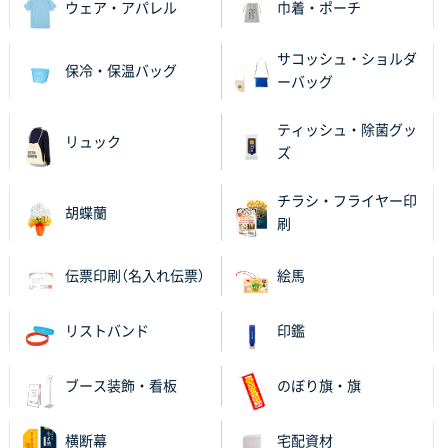
2025年11月06日 14:57
ウェア・アパレル
巾着・ポーチ
営業ご担当者さまより、ご丁寧なサポートをいただ
き、他のネット印刷サービスよりも安心して購入まで
サコッシュ・ショルダ
保冷・保温バッグ
進められました。
ーバッグ
大阪府V社様
ティッシュ・除菌グッ
リュック
【ポリ袋】特別ご注文ページ
3000枚
ズ
2025年11月06日 14:21
昨年利用した時に、納期と金額面でかなり業者さんを
チラシ・フライヤー印
胡蝶蘭
比較して決めさせていただきました。 昨年注文分も、
刷
納期がギリギリだったにも関わらず、丁寧に対応して
頂きました。 今回も無理を言っておりますが、丁寧な
伝票印刷（名入れ伝票）
絵馬
対応を頂いており助かっております。
リストバンド
印鑑
和歌山県S社様
レギュラーのぼり（W600mm×H1800mm）
4枚
2025年11月05日 11:13
ブース装飾・看板
のぼり旗・旗
紹介されたから
横断幕
宅配資材