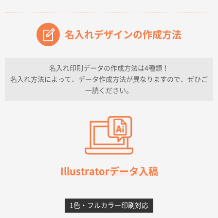
原稿データ流用が可能で価格が妥当なこと
名入れデザインの作成方法
兵庫県のお客様
チケットホルダー ダブルポケット
1000枚
2026年07月13日 10:50
名入れ印刷データの作成方法は4種類！
上記のとおりです。
名入れ方法によって、データ作成方法が異なりますので、ぜひご
一読ください。
愛知県I社様
【オーダー商品】特別ご注文ページ04
3000枚
2026年07月03日 09:23
柳さんの対応が素晴らしかった。
千葉県A社様
フレキソレジ袋 Uバッグ 35号
5000枚
Illustratorデータ入稿
2026年06月28日 15:14
前回購入したので
1色・フルカラー印刷対応
千葉県A社様