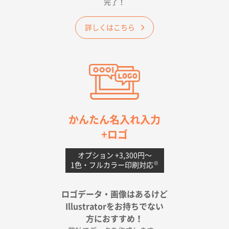
完了！
ワンポイントポリ袋 A4サイズ
1000枚
2026年04月25日 17:53
詳しくはこちら
納期が早そうだった
愛知県S社様
ワンポイントポリ袋 A4サイズ(黒)
1000枚
2026年04月20日 14:28
お値打ちだったので
茨城県G社様
かんたん名入れ入力
uni ジェットストリーム 05
300枚
+ロゴ
2026年04月18日 16:40
値段と注文のしやすさ
オプション +3,300円〜
※
1色・フルカラー印刷対応
宮崎県Y社様
ポリ袋 手穴A4サイズ
5000枚
ロゴデータ・画像はあるけど
2026年04月17日 09:28
Illustratorをお持ちでない
印刷色が豊富であったため
方におすすめ！