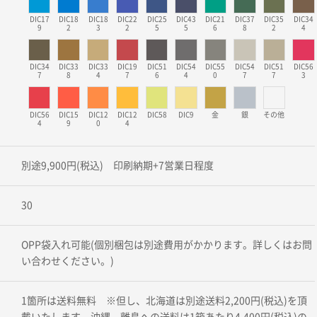
DIC17
DIC18
DIC18
DIC22
DIC25
DIC43
DIC21
DIC37
DIC35
DIC34
9
2
3
2
5
5
6
8
2
4
DIC34
DIC33
DIC33
DIC19
DIC51
DIC54
DIC55
DIC54
DIC51
DIC56
7
8
4
7
6
4
0
7
7
3
DIC56
DIC15
DIC12
DIC12
DIC58
DIC9
金
銀
その他
4
9
0
4
別途9,900円(税込) 印刷納期+7営業日程度
30
OPP袋入れ可能(個別梱包は別途費用がかかります。詳しくはお問
い合わせください。)
1箇所は送料無料 ※但し、北海道は別途送料2,200円(税込)を頂
戴いたします。沖縄、離島への送料は1箱あたり4,400円(税込)の