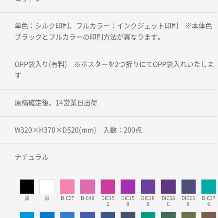
単色：シルク印刷、フルカラー：インクジェット印刷 ※本体色
ブラックとフルカラーの印刷方法が異なります。
OPP袋入り(有料) ※ポスターを2つ折りにてOPP袋入れいたしま
す
原稿確定後、14営業日出荷
W320×H370×D520(mm) 入数：200点
ナチュラル
黒
白
DIC27
DIC48
DIC15
DIC15
DIC18
DIC58
DIC25
DIC17
2
0
8
0
6
6