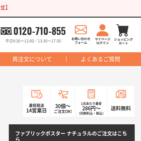
せ】
0120-710-855
平日9:30〜12:00／13:30〜17:30
再注文について
よくあるご質問
1点あたり最安
最短発送
30個〜
286円〜
送料無料
14営業日
ご注文OK!
（印刷料込・税込）
ファブリックポスター ナチュラルのご注文はこち
ら