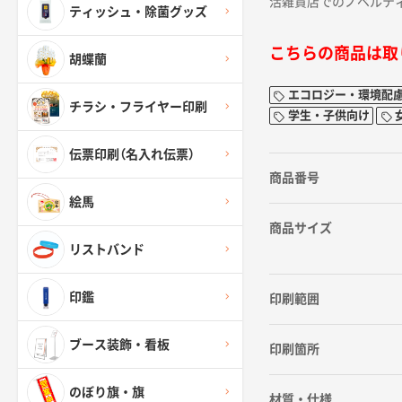
活雑貨店でのノベルテ
ティッシュ・除菌グッズ
こちらの商品は取
胡蝶蘭
エコロジー・環境配
チラシ・フライヤー印刷
学生・子供向け
伝票印刷（名入れ伝票）
商品番号
絵馬
商品サイズ
リストバンド
印鑑
印刷範囲
ブース装飾・看板
印刷箇所
のぼり旗・旗
材質・仕様