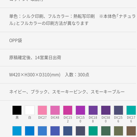
単色：シルク印刷、フルカラー：熱転写印刷 ※本体色「ナチュラ
ル」とフルカラーの印刷方法が異なります
OPP袋
原稿確定後、14営業日出荷
W420×H300×D310(mm) 入数：300点
ネイビー、ブラック、スモーキーピンク、スモーキーブルー
黒
白
DIC27
DIC48
DIC15
DIC15
DIC18
DIC58
DIC25
DIC17
2
0
8
0
6
6