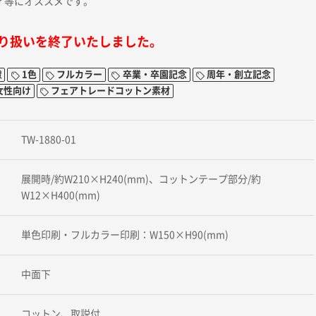
ィ等にオススメです。
り扱いを終了いたしました。
慮
1色
フルカラー
卒業・卒園記念
周年・創立記念
女性向け
フェアトレードコットン素材
TW-1880-01
展開時/約W210×H240(mm)、コットンテープ部分/約
W12×H400(mm)
単色印刷・フルカラー印刷：W150×H90(mm)
中面下
コットン、取説付