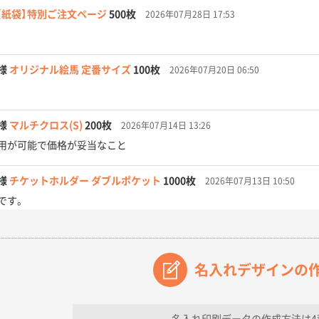
【紙袋】特別ご注文ページ
500枚
2026年07月28日 17:53
様
オリジナル絵馬 定番サイズ
100枚
2026年07月20日 06:50
様
マルチクロス(S)
200枚
2026年07月14日 13:26
用が可能で価格が妥当なこと
様
チケットホルダー ダブルポケット
1000枚
2026年07月13日 10:50
です。
【オーダー商品】特別ご注文ページ04
3000枚
2026年07月03日 09:23
が素晴らしかった。
名入れデザインの
フレキソレジ袋 Uバッグ 35号
5000枚
2026年06月28日 15:14
ので
名入れ印刷データの作成方法は4