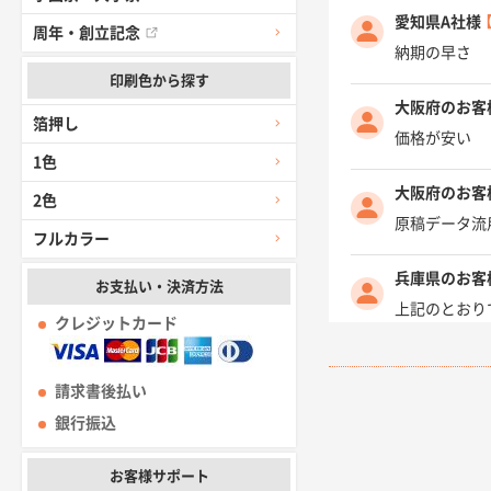
愛知県A社様
周年・創立記念
納期の早さ
印刷色から探す
大阪府のお客
箔押し
価格が安い
1色
大阪府のお客
2色
原稿データ流
フルカラー
兵庫県のお客
お支払い・決済方法
上記のとおり
クレジットカード
愛知県I社様
請求書後払い
柳さんの対応
銀行振込
千葉県A社様
お客様サポート
前回購入した