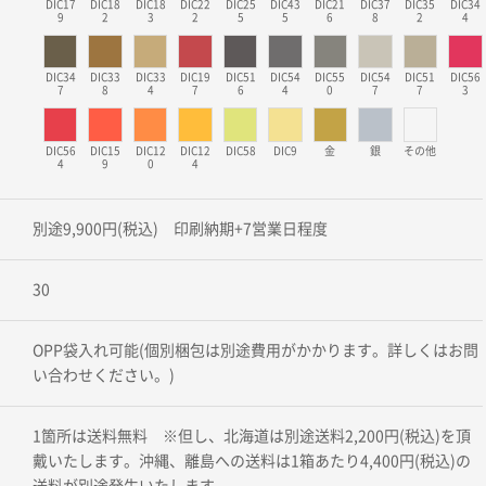
DIC17
DIC18
DIC18
DIC22
DIC25
DIC43
DIC21
DIC37
DIC35
DIC34
9
2
3
2
5
5
6
8
2
4
DIC34
DIC33
DIC33
DIC19
DIC51
DIC54
DIC55
DIC54
DIC51
DIC56
7
8
4
7
6
4
0
7
7
3
DIC56
DIC15
DIC12
DIC12
DIC58
DIC9
金
銀
その他
4
9
0
4
別途9,900円(税込) 印刷納期+7営業日程度
30
OPP袋入れ可能(個別梱包は別途費用がかかります。詳しくはお問
い合わせください。)
1箇所は送料無料 ※但し、北海道は別途送料2,200円(税込)を頂
戴いたします。沖縄、離島への送料は1箱あたり4,400円(税込)の
送料が別途発生いたします。