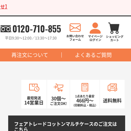
せ】
0120-710-855
平日9:30〜12:00／13:30〜17:30
再注文について
よくあるご質問
1点あたり最安
最短発送
30個〜
466円〜
送料無料
14営業日
ご注文OK!
（印刷料込・税込）
フェアトレードコットンマルチケースのご注文は
こちら