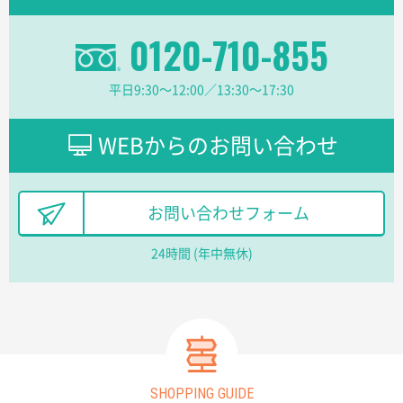
分かりやすく、予算に近かったため
0120-710-855
大阪府F社様
【オーダー商品】特別ご注文ページ04
1枚
平日9:30〜12:00／13:30〜17:30
2026年02月13日 22:10
レスタスさんでは以前、自社封筒を製作していただき
ました早く、安く、丁寧につくられているので安心し
WEBからのお問い合わせ
てお願いできます。
長野県R社様
お問い合わせフォーム
陶器マグストレートラウンドリップ
100枚
2026年02月09日 14:27
24時間 (年中無休)
コップの形
愛知県株社様
厚手コットンA4フラットトート ナチュラル
600
枚
2026年02月03日 18:12
SHOPPING GUIDE
商品がよさそうだったから