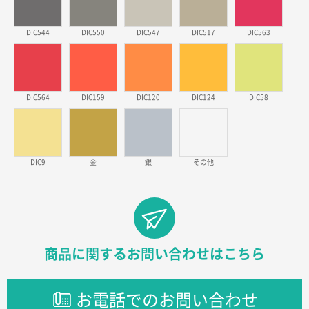
徳島県S社様
DIC544
DIC550
DIC547
DIC517
DIC563
ワンポイントポリ袋 A4サイズ
1000枚
2026年03月09日 08:27
金額が安いのと納期が間に合いそうなのと。
DIC564
DIC159
DIC120
DIC124
DIC58
東京都のお客様
ラミネート紙袋 規格L1サイズ(A4対応)
1000枚
2026年02月26日 15:33
見積りの仕方が明確だったから
DIC9
金
銀
その他
東京都D社様
【オーダー商品】特別ご注文ページ04
1000枚
2026年02月17日 12:18
柔軟かつスピーディーに対応してくれたため
商品に関するお問い合わせはこちら
東京都のお客様
ラミネート紙袋 規格L1サイズ(A4対応)
1000枚
お電話でのお問い合わせ
2026年02月16日 14:47