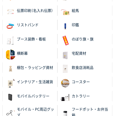
納期がギリギリだったにも関わらず、丁寧に対応して
頂きました。 今回も無理を言っておりますが、丁寧な
伝票印刷（名入れ伝票）
絵馬
対応を頂いており助かっております。
リストバンド
印鑑
和歌山県S社様
レギュラーのぼり（W600mm×H1800mm）
4枚
2025年11月05日 11:13
ブース装飾・看板
のぼり旗・旗
紹介されたから
横断幕
宅配資材
大分県Y社様
不織布スクエアトート(A4サイズ)
300枚
梱包・ラッピング資材
飲食店消耗品
2025年10月28日 17:10
バリエーション
インテリア・生活雑貨
コースター
岡山県K社様
ワンポイントポリ袋 A4サイズ
1000枚
モバイルバッテリー
カトラリー
2025年10月28日 09:06
サイトが見やすい
モバイル・PC周辺グッ
フードポット・お弁当
ズ
箱