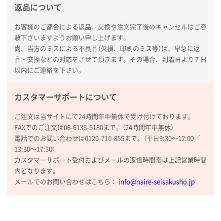
新潟県R社様
返品について
ワンポイントポリ袋 A4サイズ
1000枚
2026年01月16日 10:53
お客様のご都合による返品、交換や注文完了後のキャンセルはご容
赦下さいますようお願い申し上げます。
納期が比較的短く、ロット数が豊富に選べて価格が安
尚、当方のミスによる不良品（欠損、印刷のミス等）は、早急に返
かったため
品・交換などの対応をさせて頂きます。その場合、到着日より７日
以内にご連絡を下さい。
山口県P社様
【トートバッグ・エコバッグ】特別ご注文ページ
カスタマーサポートについて
③
1枚
2026年01月09日 13:48
ご注文は当サイトにて24時間年中無休で受け付けております。
希望の商品の取り扱いがあったので
FAXでのご注文は06-6136-5180まで。（24時間年中無休）
電話でのお問い合わせは0120-710-855まで。（平日9:30〜12:00／
大阪府のお客様
13:30〜17:30）
厚手コットンマチ付トートL ナチュラル(A4対応)
カスタマーサポート受付およびメールの返信時間帯は上記営業時間
200枚
内となります。
2025年12月25日 13:33
メールでのお問い合わせはこちら：
info@naire-seisakusho.jp
いつもきちんとしてる。
福島県W社様