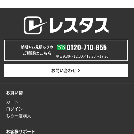
A4バインダー(2ツ折)
300枚
2025年12月24日 14:43
以前の注文も含め価格と品質
青森県K社様
ワンポイントポリ袋 A4サイズ
1000枚
0120-710-855
納期やお見積もりの
2025年12月24日 13:22
ご相談はこちら
安い
平日9:30〜12:00／13:30〜17:30
東京都M社様
お問い合わせ
ワンポイント箔押し紙袋 M横サイズ(A4対応)
100
枚
2025年12月22日 03:31
お買い物
価格と納期が希望に合ったから
カート
ログイン
神奈川県S社様
もう一度購入
ワンポイント箔押し紙袋 M横サイズ(A4対応)
500
枚
お客様サポート
2025年12月16日 10:39