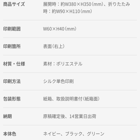
商品サイズ
展開時：約W380×H350（mm）、折りたたみ
時：約W90×H110（mm）
印刷範囲
W60×H40（mm）
印刷箇所
表面（右上）
材質・仕様
素材：ポリエステル
印刷方法
シルク単色印刷
包装形態
紙箱、取扱説明書付（紙箱面）
納期
原稿確定後、14営業日出荷
本体色
ネイビー、ブラック、グリーン