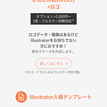
uni ジェットストリーム 05
300枚
+ロゴ
2026年04月18日 16:40
値段と注文のしやすさ
オプション +3,300円〜
※
1色・フルカラー印刷対応
宮崎県Y社様
ポリ袋 手穴A4サイズ
5000枚
ロゴデータ・画像はあるけど
2026年04月17日 09:28
Illustratorをお持ちでない
印刷色が豊富であったため
方におすすめ！
弊社でデータを作成します。
和歌山県H社様
ECO OPPワンポイントポリ袋 A4サイズ（透明）
詳しくはこちら
500枚
※ロゴ・イラストのみフルカラー対応可能。
2026年04月16日 14:31
価格と納期
東京都のお客様
ワンポイントポリ袋 A4サイズ
Illustrator入稿テンプレート
1000枚
2026年04月16日 11:41