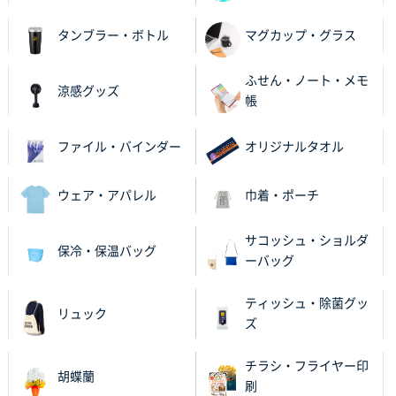
タンブラー・ボトル
マグカップ・グラス
神奈川県のお客様
のしメモ100P
800枚
ふせん・ノート・メモ
2025年11月18日 13:29
涼感グッズ
帳
のし文言が変更できたのと価格。
ファイル・バインダー
オリジナルタオル
千葉県M社様
ワンポイント箔押し紙袋 Sサイズ(A5対応)
100枚
2025年11月06日 14:57
ウェア・アパレル
巾着・ポーチ
営業ご担当者さまより、ご丁寧なサポートをいただ
き、他のネット印刷サービスよりも安心して購入まで
サコッシュ・ショルダ
保冷・保温バッグ
進められました。
ーバッグ
大阪府V社様
ティッシュ・除菌グッ
リュック
【ポリ袋】特別ご注文ページ
3000枚
ズ
2025年11月06日 14:21
昨年利用した時に、納期と金額面でかなり業者さんを
チラシ・フライヤー印
胡蝶蘭
比較して決めさせていただきました。 昨年注文分も、
刷