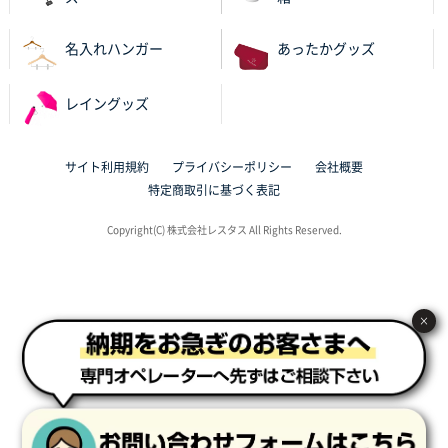
東京都N社様
ワンポイントポリ袋 A4サイズ
700枚
名入れハンガー
あったかグッズ
2025年10月16日 11:34
サイト構成が解りやすかったから
レイングッズ
東京都J社様
ブックメモ付箋
200枚
サイト利用規約
プライバシーポリシー
会社概要
2025年10月16日 10:30
特定商取引に基づく表記
丁度良いものがあったので
Copyright(C) 株式会社レスタス All Rights Reserved.
群馬県K社様
ポリ袋 手穴B4サイズ
1000枚
2025年10月11日 09:47
×
過去に製造をお願いしており、注文の流れがスムーズ
に進められるから
東京都S社様
ワンポイントポリ袋 A4サイズ
1000枚
2025年10月08日 16:28