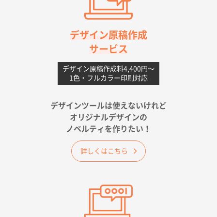
【ポリ】特別ご注文ページ
1000枚
2026年06月08日 17:38
対応の速さ、丁寧さ、提案など
デザイン原稿作成
サービス
愛媛県S社様
不織布フラットバッグ（A4縦サイズ）
1000枚
デザイン原稿作成料4,400円〜
1色・フルカラー印刷対応
2026年05月25日 15:10
金額は当然のことですが、ネットからの注文しやすさ
が決め手です
デザインツールは使えないけれど
オリジナルデザインの
佐賀県A社様
ノベルティを作りたい！
ベーシックサコッシュ
1000枚
2026年05月23日 16:24
詳しくはこちら
希望の商品（今回発注分）が一番安かったため
東京都M社様
ワンポイント箔押し紙袋 M横サイズ(A4対応)
100
枚