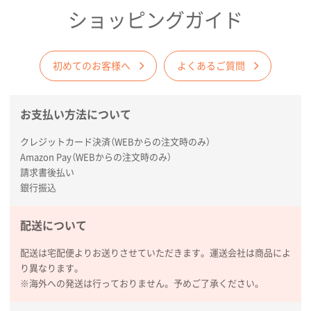
ショッピングガイド
東京都N社様
コットンバッグM(B4対応)
200枚
2026年01月29日 11:46
初めてのお客様へ
よくあるご質問
商品情報の正確な記載、スムーズなシステム対応
お支払い方法について
広島県(社様
タッチペン付3色+1色スリムペン（再生ABS）
500
クレジットカード決済（WEBからの注文時のみ）
枚
Amazon Pay（WEBからの注文時のみ）
2026年01月27日 13:12
請求書後払い
毎年注文しており、信頼できるから。出来上がりも満
銀行振込
足している。
配送について
熊本県S社様
ぺんてる ビクーニャフィール
1000枚
配送は宅配便よりお送りさせていただきます。運送会社は商品によ
2026年01月26日 15:45
り異なります。
印刷範囲が広かったから、取扱商品
※海外への発送は行っておりません。予めご了承ください。