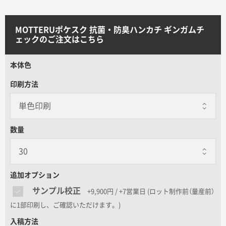
サイトメニュー
MOTTERUポケスク 抗菌・防臭ハンカチ ギンガムチ
初めての方へ
ェックのご注文はこちら
本体色
ご注文の流れ
印刷方法
お見積書の作成方法
数量
データ入稿ガイド
再注文について
追加オプション
サンプル校正
+9,900円 / +7営業日
(ロット制作前（量産前）
よくあるご質問
に1部印刷し、ご確認いただけます。)
入稿方法