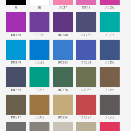
2026年03月23日 11:22
黒
白
DIC27
DIC48
DIC152
希望の商品、値段であった。いぜん注文したことがあ
るため、
東京都株社様
DIC150
DIC188
DIC580
DIC256
DIC176
ECOワンポイントポリ袋 A4サイズ（白）
500枚
2026年03月19日 18:57
他のサイトにない商品があったから。
DIC179
DIC182
DIC183
DIC222
DIC255
埼玉県のお客様
ポリ袋 手穴A4サイズ
5000枚
2026年03月18日 14:12
安そうだった
DIC435
DIC216
DIC378
DIC352
DIC344
東京都のお客様
ワンポイントポリ袋 B4サイズ
1000枚
2026年03月17日 19:11
DIC347
DIC338
DIC334
DIC197
DIC516
実績が多そうでお安いようだったので