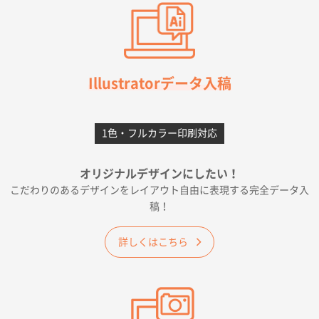
2026年07月03日 09:23
柳さんの対応が素晴らしかった。
千葉県A社様
フレキソレジ袋 Uバッグ 35号
5000枚
Illustratorデータ入稿
2026年06月28日 15:14
前回購入したので
1色・フルカラー印刷対応
千葉県A社様
フレキソレジ袋 Uバッグ 35号
5000枚
オリジナルデザインにしたい！
2026年06月19日 09:41
こだわりのあるデザインをレイアウト自由に表現する完全データ入
価格 大丈夫そうな会社に見えた
稿！
大阪府のお客様
詳しくはこちら
A4フルカラークリアファイル
1000枚
2026年06月11日 14:46
前回使用して良かった。
高知県I社様