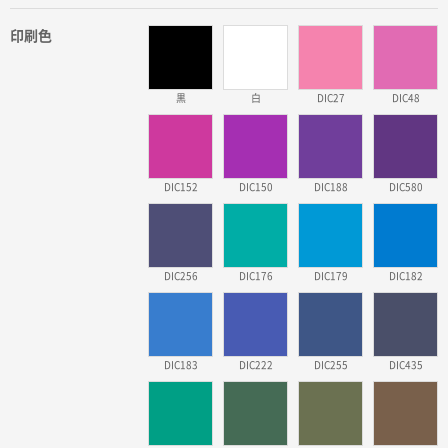
印刷色
黒
白
DIC27
DIC48
DIC152
DIC150
DIC188
DIC580
DIC256
DIC176
DIC179
DIC182
DIC183
DIC222
DIC255
DIC435