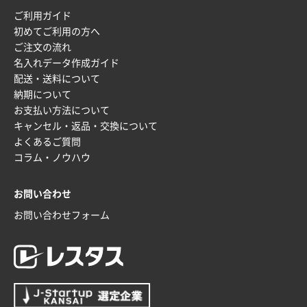
ご利用ガイド
短納期対応が素晴らしい
初めてご利用の方へ
ご注文の流れ
富山県O社様
名入れデータ作成ガイド
uni ジェットストリーム 07
100枚
配送・送料について
2025年12月09日 14:04
納期について
安い、早い
お支払い方法について
キャンセル・返品・交換について
埼玉県G社様
よくあるご質問
ラミネート紙袋 規格L4サイズ(B4対応)
1000枚
コラム・ノウハウ
2025年12月04日 17:34
値段が安かった。
お問い合わせ
お問い合わせフォーム
兵庫県のお客様
スタンダードメモ100P
100枚
2025年12月02日 23:00
ロゴが入れられること
大阪府E社様