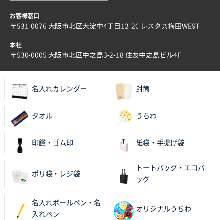
ECOワンポイントポリ袋 A4サイズ（白）
1000枚
お客様窓口
2025年11月28日 15:13
〒531-0076 大阪市北区大淀中4丁目12-20 レスタス梅田WEST
他部署のスタッフからの指示
本社
兵庫県S社様
〒530-0005 大阪市北区中之島3-2-18 住友中之島ビル4F
A4箔押し名入れクリアファイル
300枚
2025年11月27日 10:45
名入れカレンダー
封筒
以前発注しているので、データが残っている点が良か
ったので
タオル
うちわ
栃木県M社様
ビオトープデスクメモ100P
100枚
印鑑・ゴム印
紙袋・手提げ袋
2025年11月25日 16:41
前回同様、安心できるから
トートバッグ・エコバ
ポリ袋・レジ袋
ッグ
茨城県G社様
uni ジェットストリーム 05
300枚
名入れボールペン・名
2025年11月21日 16:39
オリジナルうちわ
入れペン
何度か注文していて、満足していたから