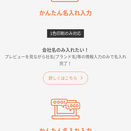
2026年05月21日 12:56
簡単そだったら
かんたん名入れ入力
愛知県F社様
カームメタル
300枚
1色印刷のみ対応
2026年05月19日 12:05
種類の豊富さと価格
会社名のみ入れたい！
プレビューを見ながら社名(ブランド名)等の情報入力のみで名入れ
大阪府E社様
完了！
ワンポイントポリ袋 A4サイズ
1000枚
2026年04月25日 17:53
詳しくはこちら
納期が早そうだった
愛知県S社様
ワンポイントポリ袋 A4サイズ(黒)
1000枚
2026年04月20日 14:28
お値打ちだったので
茨城県G社様
かんたん名入れ入力