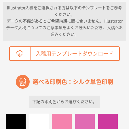
納期が早い
Illustrator入稿をご選択される方は以下のテンプレートをご参考
ください。
東京都K社様
データの不備があるとご希望納期に間に合いません。 Illustrator
ワンポイントポリ袋 A4サイズ
300枚
データ入稿についての注意事項をよくお読みいただき、入稿へお
2026年04月01日 16:32
進みください。
こちらの需要にあったので
鳥取県T社様
入稿用テンプレートダウンロード
【オーダー商品】特別ご注文ページ04
2150枚
2026年03月30日 15:47
過去に当社の他の営業が注文した経緯があったため
選べる印刷色：シルク単色印刷
青森県D社様
ラミネート紙袋 規格S1サイズ(A5対応)
500枚
2026年03月26日 17:31
下記の印刷色からお選びください。
価格が安い
三重県S社様
スタンダードメモ100P
500枚