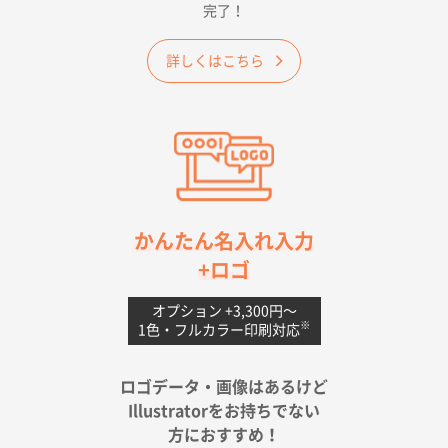
完了！
ワンポイントポリ袋 A4サイズ
1000枚
2026年04月25日 17:53
詳しくはこちら
納期が早そうだった
愛知県S社様
ワンポイントポリ袋 A4サイズ(黒)
1000枚
2026年04月20日 14:28
お値打ちだったので
茨城県G社様
かんたん名入れ入力
uni ジェットストリーム 05
300枚
+ロゴ
2026年04月18日 16:40
値段と注文のしやすさ
オプション +3,300円〜
※
1色・フルカラー印刷対応
宮崎県Y社様
ポリ袋 手穴A4サイズ
5000枚
ロゴデータ・画像はあるけど
2026年04月17日 09:28
Illustratorをお持ちでない
印刷色が豊富であったため
方におすすめ！