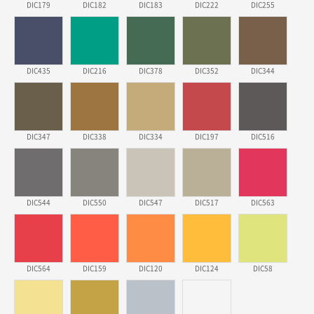
DIC179
DIC182
DIC183
DIC222
DIC255
埼玉県のお客様
ポリ袋 手穴A4サイズ
5000枚
2026年03月18日 14:12
安そうだった
DIC435
DIC216
DIC378
DIC352
DIC344
東京都のお客様
ワンポイントポリ袋 B4サイズ
1000枚
2026年03月17日 19:11
DIC347
DIC338
DIC334
DIC197
DIC516
実績が多そうでお安いようだったので
徳島県S社様
DIC544
DIC550
DIC547
DIC517
DIC563
ワンポイントポリ袋 A4サイズ
1000枚
2026年03月09日 08:27
金額が安いのと納期が間に合いそうなのと。
DIC564
DIC159
DIC120
DIC124
DIC58
東京都のお客様
ラミネート紙袋 規格L1サイズ(A4対応)
1000枚
2026年02月26日 15:33