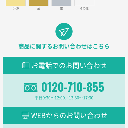
見積りの仕方が明確だったから
DIC9
金
銀
その他
東京都D社様
【オーダー商品】特別ご注文ページ04
1000枚
2026年02月17日 12:18
柔軟かつスピーディーに対応してくれたため
商品に関するお問い合わせはこちら
東京都のお客様
ラミネート紙袋 規格L1サイズ(A4対応)
1000枚
お電話でのお問い合わせ
2026年02月16日 14:47
分かりやすく、予算に近かったため
0120-710-855
大阪府F社様
【オーダー商品】特別ご注文ページ04
1枚
平日9:30〜12:00／13:30〜17:30
2026年02月13日 22:10
レスタスさんでは以前、自社封筒を製作していただき
ました早く、安く、丁寧につくられているので安心し
WEBからのお問い合わせ
てお願いできます。