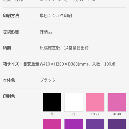
印刷方法
単色：シルク印刷
包装形態
裸納品
納期
原稿確定後、14営業日出荷
箱サイズ・目安重量
W410×H200×D380(mm)、入数：100点
本体色
ブラック
印刷色
黒
白
DIC27
DIC48