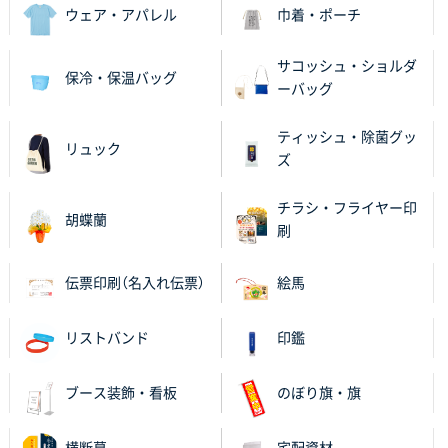
2025年11月06日 14:57
ウェア・アパレル
巾着・ポーチ
営業ご担当者さまより、ご丁寧なサポートをいただ
き、他のネット印刷サービスよりも安心して購入まで
サコッシュ・ショルダ
保冷・保温バッグ
進められました。
ーバッグ
大阪府V社様
ティッシュ・除菌グッ
リュック
【ポリ袋】特別ご注文ページ
3000枚
ズ
2025年11月06日 14:21
昨年利用した時に、納期と金額面でかなり業者さんを
チラシ・フライヤー印
胡蝶蘭
比較して決めさせていただきました。 昨年注文分も、
刷
納期がギリギリだったにも関わらず、丁寧に対応して
頂きました。 今回も無理を言っておりますが、丁寧な
伝票印刷（名入れ伝票）
絵馬
対応を頂いており助かっております。
リストバンド
印鑑
和歌山県S社様
レギュラーのぼり（W600mm×H1800mm）
4枚
2025年11月05日 11:13
ブース装飾・看板
のぼり旗・旗
紹介されたから
横断幕
宅配資材