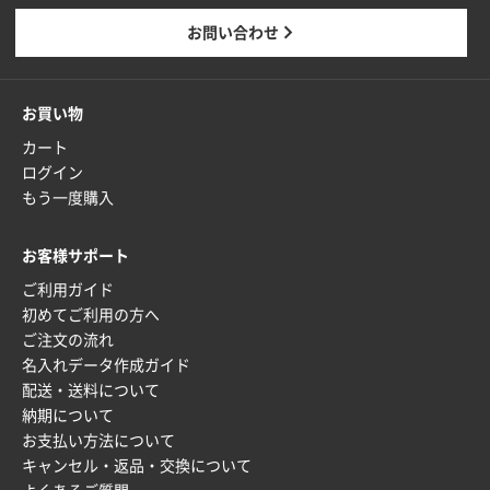
東京都M社様
お問い合わせ
ワンポイント箔押し紙袋 M横サイズ(A4対応)
100
枚
2025年12月22日 03:31
お買い物
価格と納期が希望に合ったから
カート
ログイン
神奈川県S社様
もう一度購入
ワンポイント箔押し紙袋 M横サイズ(A4対応)
500
枚
お客様サポート
2025年12月16日 10:39
ご利用ガイド
短納期対応が素晴らしい
初めてご利用の方へ
ご注文の流れ
富山県O社様
名入れデータ作成ガイド
uni ジェットストリーム 07
100枚
配送・送料について
2025年12月09日 14:04
納期について
安い、早い
お支払い方法について
キャンセル・返品・交換について
埼玉県G社様