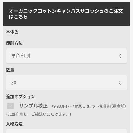
サイトメニュー
オーガニックコットンキャンバスサコッシュのご注文
はこちら
初めての方へ
本体色
ご注文の流れ
印刷方法
お見積書の作成方法
数量
データ入稿ガイド
追加オプション
再注文について
サンプル校正
+9,900円 / +7営業日
(ロット制作前（量産前）
に1部印刷し、ご確認いただけます。)
よくあるご質問
入稿方法