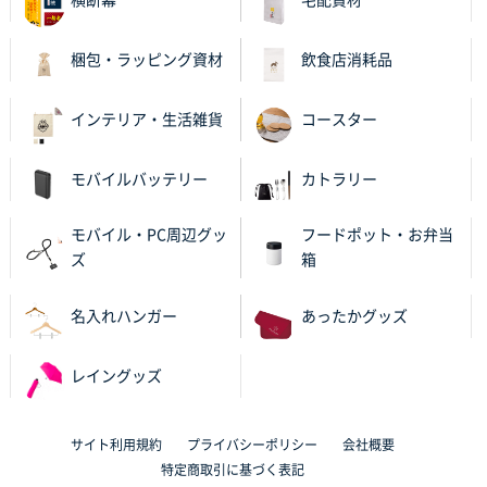
大分県Y社様
不織布スクエアトート(A4サイズ)
300枚
梱包・ラッピング資材
飲食店消耗品
2025年10月28日 17:10
バリエーション
インテリア・生活雑貨
コースター
岡山県K社様
ワンポイントポリ袋 A4サイズ
1000枚
モバイルバッテリー
カトラリー
2025年10月28日 09:06
サイトが見やすい
モバイル・PC周辺グッ
フードポット・お弁当
ズ
箱
東京都N社様
ワンポイントポリ袋 A4サイズ
700枚
名入れハンガー
あったかグッズ
2025年10月16日 11:34
サイト構成が解りやすかったから
レイングッズ
東京都J社様
ブックメモ付箋
200枚
サイト利用規約
プライバシーポリシー
会社概要
2025年10月16日 10:30
特定商取引に基づく表記