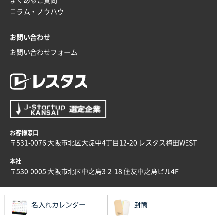
よくあるご質問
ラミネート紙袋 規格L4サイズ(B4対応)
1000枚
コラム・ノウハウ
2025年12月04日 17:34
値段が安かった。
お問い合わせ
お問い合わせフォーム
兵庫県のお客様
スタンダードメモ100P
100枚
2025年12月02日 23:00
ロゴが入れられること
大阪府E社様
ECOワンポイントポリ袋 A4サイズ（白）
1000枚
お客様窓口
2025年11月28日 15:13
〒531-0076 大阪市北区大淀中4丁目12-20 レスタス梅田WEST
他部署のスタッフからの指示
本社
兵庫県S社様
〒530-0005 大阪市北区中之島3-2-18 住友中之島ビル4F
A4箔押し名入れクリアファイル
300枚
2025年11月27日 10:45
名入れカレンダー
封筒
以前発注しているので、データが残っている点が良か
ったので