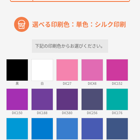
2026年03月30日 15:47
過去に当社の他の営業が注文した経緯があったため
選べる印刷色：単色：シルク印刷
青森県D社様
ラミネート紙袋 規格S1サイズ(A5対応)
500枚
2026年03月26日 17:31
下記の印刷色からお選びください。
価格が安い
三重県S社様
スタンダードメモ100P
500枚
2026年03月23日 11:22
黒
白
DIC27
DIC48
DIC152
希望の商品、値段であった。いぜん注文したことがあ
るため、
東京都株社様
DIC150
DIC188
DIC580
DIC256
DIC176
ECOワンポイントポリ袋 A4サイズ（白）
500枚
2026年03月19日 18:57
他のサイトにない商品があったから。