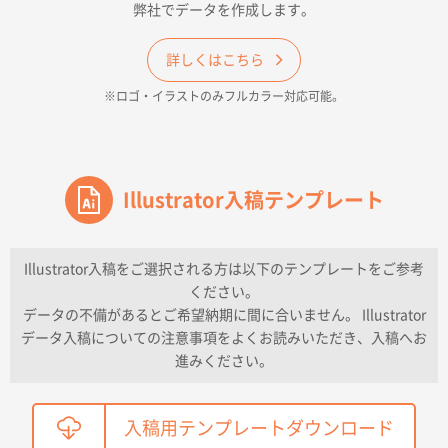
弊社でデータを作成します。
和歌山県H社様
ECO OPPワンポイントポリ袋 A4サイズ（透明）
詳しくはこちら
500枚
※ロゴ・イラストのみフルカラー対応可能。
2026年04月16日 14:31
価格と納期
東京都のお客様
ワンポイントポリ袋 A4サイズ
Illustrator入稿テンプレート
1000枚
2026年04月16日 11:41
納期が早い
Illustrator入稿をご選択される方は以下のテンプレートをご参考
ください。
東京都K社様
データの不備があるとご希望納期に間に合いません。 Illustrator
ワンポイントポリ袋 A4サイズ
300枚
データ入稿についての注意事項をよくお読みいただき、入稿へお
2026年04月01日 16:32
進みください。
こちらの需要にあったので
鳥取県T社様
入稿用テンプレートダウンロード
【オーダー商品】特別ご注文ページ04
2150枚