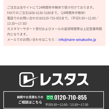
2026年01月09日 13:48
ご注文は当サイトにて24時間年中無休で受け付けております。
希望の商品の取り扱いがあったので
FAXでのご注文は06-6136-5180まで。（24時間年中無休）
電話でのお問い合わせは0120-710-855まで。（平日9:30〜12:00／
大阪府のお客様
13:30〜17:30）
厚手コットンマチ付トートL ナチュラル(A4対応)
カスタマーサポート受付およびメールの返信時間帯は上記営業時間
200枚
内となります。
2025年12月25日 13:33
メールでのお問い合わせはこちら：
info@naire-seisakusho.jp
いつもきちんとしてる。
福島県W社様
A4バインダー(2ツ折)
300枚
2025年12月24日 14:43
以前の注文も含め価格と品質
青森県K社様
ワンポイントポリ袋 A4サイズ
1000枚
0120-710-855
納期やお見積もりの
2025年12月24日 13:22
ご相談はこちら
安い
平日9:30〜12:00／13:30〜17:30