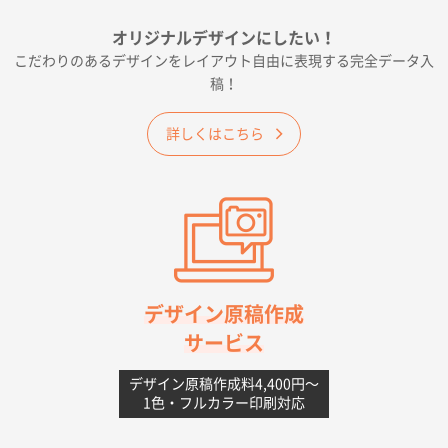
フレキソレジ袋 Uバッグ 35号
5000枚
オリジナルデザインにしたい！
2026年06月19日 09:41
こだわりのあるデザインをレイアウト自由に表現する完全データ入
価格 大丈夫そうな会社に見えた
稿！
大阪府のお客様
詳しくはこちら
A4フルカラークリアファイル
1000枚
2026年06月11日 14:46
前回使用して良かった。
高知県I社様
【ポリ】特別ご注文ページ
1000枚
2026年06月08日 17:38
対応の速さ、丁寧さ、提案など
デザイン原稿作成
サービス
愛媛県S社様
不織布フラットバッグ（A4縦サイズ）
1000枚
デザイン原稿作成料4,400円〜
1色・フルカラー印刷対応
2026年05月25日 15:10
金額は当然のことですが、ネットからの注文しやすさ