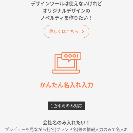
が決め手です
デザインツールは使えないけれど
オリジナルデザインの
佐賀県A社様
ノベルティを作りたい！
ベーシックサコッシュ
1000枚
2026年05月23日 16:24
詳しくはこちら
希望の商品（今回発注分）が一番安かったため
東京都M社様
ワンポイント箔押し紙袋 M横サイズ(A4対応)
100
枚
2026年05月21日 12:56
簡単そだったら
かんたん名入れ入力
愛知県F社様
カームメタル
300枚
1色印刷のみ対応
2026年05月19日 12:05
種類の豊富さと価格
会社名のみ入れたい！
プレビューを見ながら社名(ブランド名)等の情報入力のみで名入れ
大阪府E社様