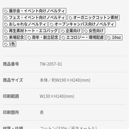
展示会・イベント向けノベルティ
フェス・イベント向けノベルティ
オーガニックコットン素材
おしゃれなノベルティ
オープンキャンパス向けノベルティ
再生素材トート・エコバッグ
企業向け
女性向け
来場記念
周年・創立記念
エコロジー・環境配慮
10oz
1色
商品番号
TW-2057-01
商品サイズ
本体／約W190×H240(mm)
印刷範囲
W130×H140(mm)
印刷箇所
表
材質・仕様
コットン（320g／平方メートル）