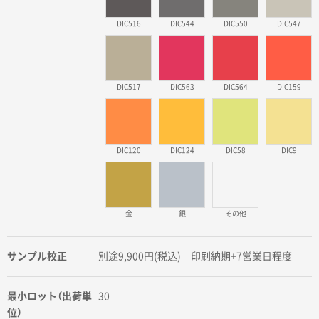
DIC516
DIC544
DIC550
DIC547
DIC517
DIC563
DIC564
DIC159
DIC120
DIC124
DIC58
DIC9
金
銀
その他
サンプル校正
別途9,900円(税込) 印刷納期+7営業日程度
最小ロット（出荷単
30
位）