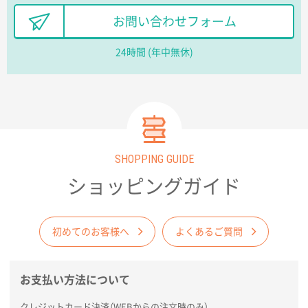
長野県R社様
お問い合わせフォーム
陶器マグストレートラウンドリップ
100枚
2026年02月09日 14:27
24時間 (年中無休)
コップの形
愛知県株社様
厚手コットンA4フラットトート ナチュラル
600
枚
2026年02月03日 18:12
SHOPPING GUIDE
商品がよさそうだったから
ショッピングガイド
東京都N社様
コットンバッグM(B4対応)
200枚
2026年01月29日 11:46
初めてのお客様へ
よくあるご質問
商品情報の正確な記載、スムーズなシステム対応
お支払い方法について
広島県(社様
タッチペン付3色+1色スリムペン（再生ABS）
500
クレジットカード決済（WEBからの注文時のみ）