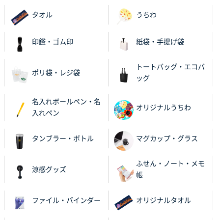
タオル
うちわ
栃木県M社様
ビオトープデスクメモ100P
100枚
印鑑・ゴム印
紙袋・手提げ袋
2025年11月25日 16:41
前回同様、安心できるから
トートバッグ・エコバ
ポリ袋・レジ袋
ッグ
茨城県G社様
uni ジェットストリーム 05
300枚
名入れボールペン・名
2025年11月21日 16:39
オリジナルうちわ
入れペン
何度か注文していて、満足していたから
タンブラー・ボトル
マグカップ・グラス
神奈川県のお客様
のしメモ100P
800枚
ふせん・ノート・メモ
2025年11月18日 13:29
涼感グッズ
帳
のし文言が変更できたのと価格。
ファイル・バインダー
オリジナルタオル
千葉県M社様
ワンポイント箔押し紙袋 Sサイズ(A5対応)
100枚