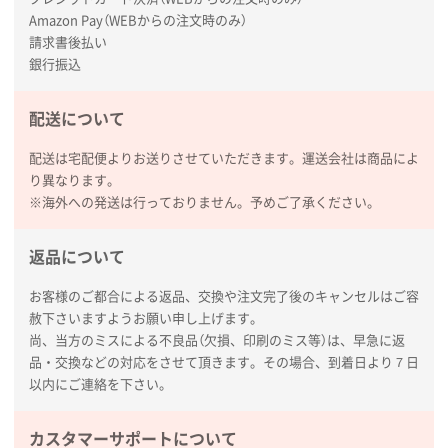
枚
Amazon Pay（WEBからの注文時のみ）
2026年01月27日 13:12
請求書後払い
毎年注文しており、信頼できるから。出来上がりも満
銀行振込
足している。
配送について
熊本県S社様
ぺんてる ビクーニャフィール
1000枚
配送は宅配便よりお送りさせていただきます。運送会社は商品によ
2026年01月26日 15:45
り異なります。
印刷範囲が広かったから、取扱商品
※海外への発送は行っておりません。予めご了承ください。
新潟県R社様
返品について
ワンポイントポリ袋 A4サイズ
1000枚
2026年01月16日 10:53
お客様のご都合による返品、交換や注文完了後のキャンセルはご容
赦下さいますようお願い申し上げます。
納期が比較的短く、ロット数が豊富に選べて価格が安
尚、当方のミスによる不良品（欠損、印刷のミス等）は、早急に返
かったため
品・交換などの対応をさせて頂きます。その場合、到着日より７日
以内にご連絡を下さい。
山口県P社様
【トートバッグ・エコバッグ】特別ご注文ページ
カスタマーサポートについて
③
1枚