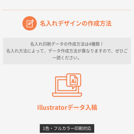
2026年07月14日 13:26
原稿データ流用が可能で価格が妥当なこと
名入れデザインの作成方法
兵庫県のお客様
チケットホルダー ダブルポケット
1000枚
2026年07月13日 10:50
名入れ印刷データの作成方法は4種類！
上記のとおりです。
名入れ方法によって、データ作成方法が異なりますので、ぜひご
一読ください。
愛知県I社様
【オーダー商品】特別ご注文ページ04
3000枚
2026年07月03日 09:23
柳さんの対応が素晴らしかった。
千葉県A社様
フレキソレジ袋 Uバッグ 35号
5000枚
Illustratorデータ入稿
2026年06月28日 15:14
前回購入したので
1色・フルカラー印刷対応
千葉県A社様