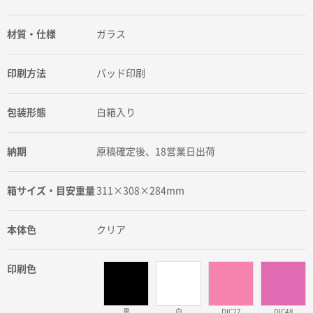
材質・仕様
ガラス
印刷方法
パッド印刷
包装形態
白箱入り
納期
原稿確定後、18営業日出荷
箱サイズ・目安重量
311×308×284mm
本体色
クリア
印刷色
黒
白
DIC27
DIC48