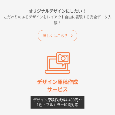
千葉県A社様
フレキソレジ袋 Uバッグ 35号
5000枚
オリジナルデザインにしたい！
2026年06月19日 09:41
こだわりのあるデザインをレイアウト自由に表現する完全データ入
価格 大丈夫そうな会社に見えた
稿！
大阪府のお客様
詳しくはこちら
A4フルカラークリアファイル
1000枚
2026年06月11日 14:46
前回使用して良かった。
高知県I社様
【ポリ】特別ご注文ページ
1000枚
2026年06月08日 17:38
対応の速さ、丁寧さ、提案など
デザイン原稿作成
サービス
愛媛県S社様
不織布フラットバッグ（A4縦サイズ）
1000枚
デザイン原稿作成料4,400円〜
1色・フルカラー印刷対応
2026年05月25日 15:10
金額は当然のことですが、ネットからの注文しやすさ