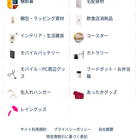
横断幕
宅配資材
大分県Y社様
不織布スクエアトート(A4サイズ)
300枚
梱包・ラッピング資材
飲食店消耗品
2025年10月28日 17:10
バリエーション
インテリア・生活雑貨
コースター
岡山県K社様
ワンポイントポリ袋 A4サイズ
1000枚
モバイルバッテリー
カトラリー
2025年10月28日 09:06
サイトが見やすい
モバイル・PC周辺グッ
フードポット・お弁当
ズ
箱
東京都N社様
ワンポイントポリ袋 A4サイズ
700枚
名入れハンガー
あったかグッズ
2025年10月16日 11:34
サイト構成が解りやすかったから
レイングッズ
東京都J社様
ブックメモ付箋
200枚
サイト利用規約
プライバシーポリシー
会社概要
2025年10月16日 10:30
特定商取引に基づく表記