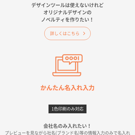
が決め手です
デザインツールは使えないけれど
オリジナルデザインの
佐賀県A社様
ノベルティを作りたい！
ベーシックサコッシュ
1000枚
2026年05月23日 16:24
詳しくはこちら
希望の商品（今回発注分）が一番安かったため
東京都M社様
ワンポイント箔押し紙袋 M横サイズ(A4対応)
100
枚
2026年05月21日 12:56
簡単そだったら
かんたん名入れ入力
愛知県F社様
カームメタル
300枚
1色印刷のみ対応
2026年05月19日 12:05
種類の豊富さと価格
会社名のみ入れたい！
プレビューを見ながら社名(ブランド名)等の情報入力のみで名入れ
大阪府E社様