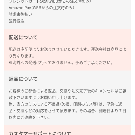
クレジットカード決済（WEBからの注文時のみ）
枚
Amazon Pay（WEBからの注文時のみ）
2026年01月27日 13:12
請求書後払い
毎年注文しており、信頼できるから。出来上がりも満
銀行振込
足している。
配送について
熊本県S社様
ぺんてる ビクーニャフィール
1000枚
配送は宅配便よりお送りさせていただきます。運送会社は商品によ
2026年01月26日 15:45
り異なります。
印刷範囲が広かったから、取扱商品
※海外への発送は行っておりません。予めご了承ください。
新潟県R社様
返品について
ワンポイントポリ袋 A4サイズ
1000枚
2026年01月16日 10:53
お客様のご都合による返品、交換や注文完了後のキャンセルはご容
赦下さいますようお願い申し上げます。
納期が比較的短く、ロット数が豊富に選べて価格が安
尚、当方のミスによる不良品（欠損、印刷のミス等）は、早急に返
かったため
品・交換などの対応をさせて頂きます。その場合、到着日より７日
以内にご連絡を下さい。
山口県P社様
【トートバッグ・エコバッグ】特別ご注文ページ
カスタマーサポートについて
③
1枚