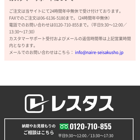
2026年01月09日 13:48
ご注文は当サイトにて24時間年中無休で受け付けております。
希望の商品の取り扱いがあったので
FAXでのご注文は06-6136-5180まで。（24時間年中無休）
電話でのお問い合わせは0120-710-855まで。（平日9:30〜12:00／
大阪府のお客様
13:30〜17:30）
厚手コットンマチ付トートL ナチュラル(A4対応)
カスタマーサポート受付およびメールの返信時間帯は上記営業時間
200枚
内となります。
2025年12月25日 13:33
メールでのお問い合わせはこちら：
info@naire-seisakusho.jp
いつもきちんとしてる。
福島県W社様
A4バインダー(2ツ折)
300枚
2025年12月24日 14:43
以前の注文も含め価格と品質
青森県K社様
ワンポイントポリ袋 A4サイズ
1000枚
0120-710-855
納期やお見積もりの
2025年12月24日 13:22
ご相談はこちら
安い
平日9:30〜12:00／13:30〜17:30