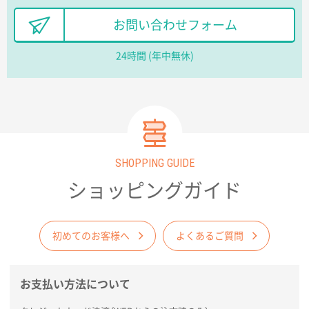
長野県R社様
お問い合わせフォーム
陶器マグストレートラウンドリップ
100枚
2026年02月09日 14:27
24時間 (年中無休)
コップの形
愛知県株社様
厚手コットンA4フラットトート ナチュラル
600
枚
2026年02月03日 18:12
SHOPPING GUIDE
商品がよさそうだったから
ショッピングガイド
東京都N社様
コットンバッグM(B4対応)
200枚
2026年01月29日 11:46
初めてのお客様へ
よくあるご質問
商品情報の正確な記載、スムーズなシステム対応
お支払い方法について
広島県(社様
タッチペン付3色+1色スリムペン（再生ABS）
500