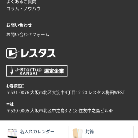
よくあるご質問
ラミネート紙袋 規格L4サイズ(B4対応)
1000枚
コラム・ノウハウ
2025年12月04日 17:34
値段が安かった。
お問い合わせ
お問い合わせフォーム
兵庫県のお客様
スタンダードメモ100P
100枚
2025年12月02日 23:00
ロゴが入れられること
大阪府E社様
ECOワンポイントポリ袋 A4サイズ（白）
1000枚
お客様窓口
2025年11月28日 15:13
〒531-0076 大阪市北区大淀中4丁目12-20 レスタス梅田WEST
他部署のスタッフからの指示
本社
兵庫県S社様
〒530-0005 大阪市北区中之島3-2-18 住友中之島ビル4F
A4箔押し名入れクリアファイル
300枚
2025年11月27日 10:45
名入れカレンダー
封筒
以前発注しているので、データが残っている点が良か