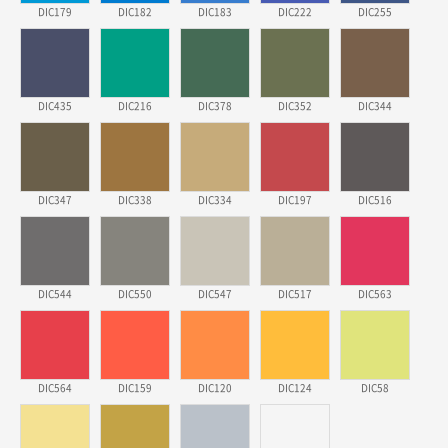
DIC179
DIC182
DIC183
DIC222
DIC255
埼玉県のお客様
ポリ袋 手穴A4サイズ
5000枚
2026年03月18日 14:12
安そうだった
DIC435
DIC216
DIC378
DIC352
DIC344
東京都のお客様
ワンポイントポリ袋 B4サイズ
1000枚
2026年03月17日 19:11
DIC347
DIC338
DIC334
DIC197
DIC516
実績が多そうでお安いようだったので
徳島県S社様
DIC544
DIC550
DIC547
DIC517
DIC563
ワンポイントポリ袋 A4サイズ
1000枚
2026年03月09日 08:27
金額が安いのと納期が間に合いそうなのと。
DIC564
DIC159
DIC120
DIC124
DIC58
東京都のお客様
ラミネート紙袋 規格L1サイズ(A4対応)
1000枚
2026年02月26日 15:33