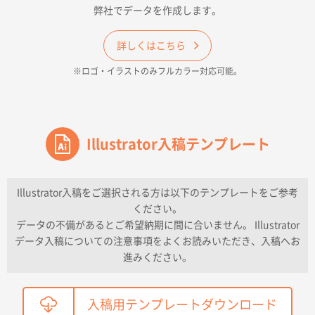
弊社でデータを作成します。
和歌山県H社様
ECO OPPワンポイントポリ袋 A4サイズ（透明）
詳しくはこちら
500枚
※ロゴ・イラストのみフルカラー対応可能。
2026年04月16日 14:31
価格と納期
東京都のお客様
ワンポイントポリ袋 A4サイズ
Illustrator入稿テンプレート
1000枚
2026年04月16日 11:41
納期が早い
Illustrator入稿をご選択される方は以下のテンプレートをご参考
ください。
東京都K社様
データの不備があるとご希望納期に間に合いません。 Illustrator
ワンポイントポリ袋 A4サイズ
300枚
データ入稿についての注意事項をよくお読みいただき、入稿へお
2026年04月01日 16:32
進みください。
こちらの需要にあったので
鳥取県T社様
入稿用テンプレートダウンロード
【オーダー商品】特別ご注文ページ04
2150枚