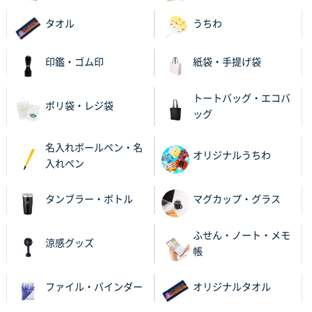
ったので
タオル
うちわ
栃木県M社様
ビオトープデスクメモ100P
100枚
印鑑・ゴム印
紙袋・手提げ袋
2025年11月25日 16:41
前回同様、安心できるから
トートバッグ・エコバ
ポリ袋・レジ袋
ッグ
茨城県G社様
uni ジェットストリーム 05
300枚
名入れボールペン・名
2025年11月21日 16:39
オリジナルうちわ
入れペン
何度か注文していて、満足していたから
タンブラー・ボトル
マグカップ・グラス
神奈川県のお客様
のしメモ100P
800枚
ふせん・ノート・メモ
2025年11月18日 13:29
涼感グッズ
帳
のし文言が変更できたのと価格。
ファイル・バインダー
オリジナルタオル
千葉県M社様
ワンポイント箔押し紙袋 Sサイズ(A5対応)
100枚