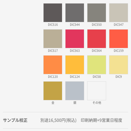
DIC516
DIC544
DIC550
DIC547
DIC517
DIC563
DIC564
DIC159
DIC120
DIC124
DIC58
DIC9
金
銀
その他
サンプル校正
別途16,500円(税込) 印刷納期+9営業日程度