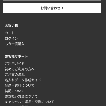
東京都M社様
お問い合わせ
ワンポイント箔押し紙袋 M横サイズ(A4対応)
100
枚
2025年12月22日 03:31
お買い物
価格と納期が希望に合ったから
カート
ログイン
神奈川県S社様
もう一度購入
ワンポイント箔押し紙袋 M横サイズ(A4対応)
500
枚
お客様サポート
2025年12月16日 10:39
ご利用ガイド
短納期対応が素晴らしい
初めてご利用の方へ
ご注文の流れ
富山県O社様
名入れデータ作成ガイド
uni ジェットストリーム 07
100枚
配送・送料について
2025年12月09日 14:04
納期について
安い、早い
お支払い方法について
キャンセル・返品・交換について
埼玉県G社様