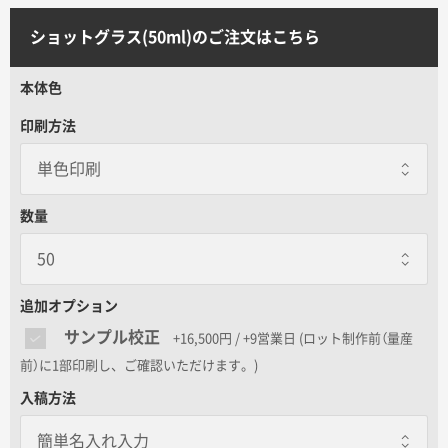
サイトメニュー
ショットグラス(50ml)のご注文はこちら
初めての方へ
本体色
印刷方法
ご注文の流れ
お見積書の作成方法
数量
データ入稿ガイド
追加オプション
再注文について
サンプル校正
+16,500円 / +9営業日
(ロット制作前（量産
前）に1部印刷し、ご確認いただけます。)
よくあるご質問
入稿方法