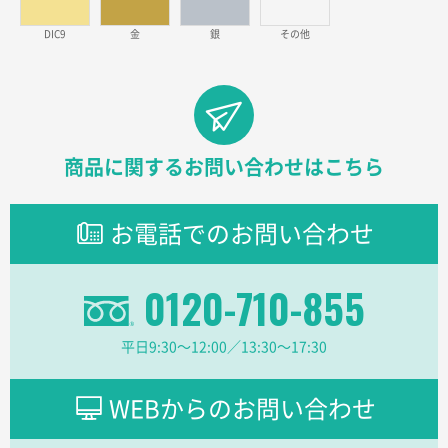
見積りの仕方が明確だったから
DIC9
金
銀
その他
東京都D社様
【オーダー商品】特別ご注文ページ04
1000枚
2026年02月17日 12:18
柔軟かつスピーディーに対応してくれたため
商品に関するお問い合わせはこちら
東京都のお客様
ラミネート紙袋 規格L1サイズ(A4対応)
1000枚
お電話でのお問い合わせ
2026年02月16日 14:47
分かりやすく、予算に近かったため
0120-710-855
大阪府F社様
【オーダー商品】特別ご注文ページ04
1枚
平日9:30〜12:00／13:30〜17:30
2026年02月13日 22:10
レスタスさんでは以前、自社封筒を製作していただき
ました早く、安く、丁寧につくられているので安心し
WEBからのお問い合わせ
てお願いできます。