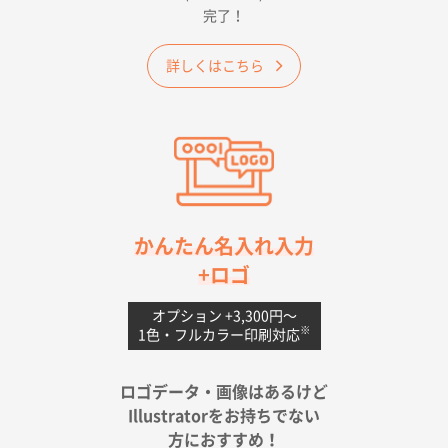
完了！
ワンポイントポリ袋 A4サイズ
1000枚
2026年04月25日 17:53
詳しくはこちら
納期が早そうだった
愛知県S社様
ワンポイントポリ袋 A4サイズ(黒)
1000枚
2026年04月20日 14:28
お値打ちだったので
茨城県G社様
かんたん名入れ入力
uni ジェットストリーム 05
300枚
+ロゴ
2026年04月18日 16:40
値段と注文のしやすさ
オプション +3,300円〜
※
1色・フルカラー印刷対応
宮崎県Y社様
ポリ袋 手穴A4サイズ
5000枚
ロゴデータ・画像はあるけど
2026年04月17日 09:28
Illustratorをお持ちでない
印刷色が豊富であったため
方におすすめ！