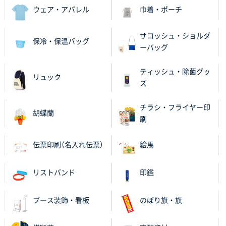
2025年11月06日 14:57
ウェア・アパレル
巾着・ポーチ
営業ご担当者さまより、ご丁寧なサポートをいただ
き、他のネット印刷サービスよりも安心して購入まで
サコッシュ・ショルダ
保冷・保温バッグ
進められました。
ーバッグ
大阪府V社様
ティッシュ・除菌グッ
リュック
【ポリ袋】特別ご注文ページ
3000枚
ズ
2025年11月06日 14:21
昨年利用した時に、納期と金額面でかなり業者さんを
チラシ・フライヤー印
胡蝶蘭
比較して決めさせていただきました。 昨年注文分も、
刷
納期がギリギリだったにも関わらず、丁寧に対応して
頂きました。 今回も無理を言っておりますが、丁寧な
伝票印刷（名入れ伝票）
絵馬
対応を頂いており助かっております。
リストバンド
印鑑
和歌山県S社様
レギュラーのぼり（W600mm×H1800mm）
4枚
2025年11月05日 11:13
ブース装飾・看板
のぼり旗・旗
紹介されたから