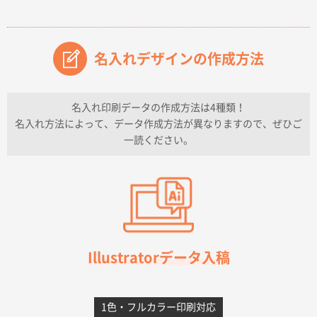
2026年07月14日 13:26
原稿データ流用が可能で価格が妥当なこと
名入れデザインの作成方法
兵庫県のお客様
チケットホルダー ダブルポケット
1000枚
2026年07月13日 10:50
名入れ印刷データの作成方法は4種類！
上記のとおりです。
名入れ方法によって、データ作成方法が異なりますので、ぜひご
一読ください。
愛知県I社様
【オーダー商品】特別ご注文ページ04
3000枚
2026年07月03日 09:23
柳さんの対応が素晴らしかった。
千葉県A社様
フレキソレジ袋 Uバッグ 35号
5000枚
Illustratorデータ入稿
2026年06月28日 15:14
前回購入したので
1色・フルカラー印刷対応