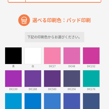
2026年03月30日 15:47
過去に当社の他の営業が注文した経緯があったため
選べる印刷色：パッド印刷
青森県D社様
ラミネート紙袋 規格S1サイズ(A5対応)
500枚
2026年03月26日 17:31
下記の印刷色からお選びください。
価格が安い
三重県S社様
スタンダードメモ100P
500枚
2026年03月23日 11:22
黒
白
DIC27
DIC48
DIC152
希望の商品、値段であった。いぜん注文したことがあ
るため、
東京都株社様
DIC150
DIC188
DIC580
DIC256
DIC176
ECOワンポイントポリ袋 A4サイズ（白）
500枚
2026年03月19日 18:57
他のサイトにない商品があったから。