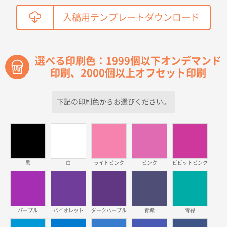
鳥取県T社様
入稿用テンプレートダウンロード
【オーダー商品】特別ご注文ページ04
2150枚
2026年03月30日 15:47
過去に当社の他の営業が注文した経緯があったため
選べる印刷色：1999個以下オンデマンド
印刷、2000個以上オフセット印刷
青森県D社様
ラミネート紙袋 規格S1サイズ(A5対応)
500枚
2026年03月26日 17:31
下記の印刷色からお選びください。
価格が安い
三重県S社様
スタンダードメモ100P
500枚
2026年03月23日 11:22
黒
白
ライトピンク
ピンク
ビビットピンク
希望の商品、値段であった。いぜん注文したことがあ
るため、
東京都株社様
パープル
バイオレット
ダークパープル
青紫
青緑
ECOワンポイントポリ袋 A4サイズ（白）
500枚