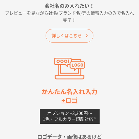
会社名のみ入れたい！
プレビューを見ながら社名(ブランド名)等の情報入力のみで名入れ
大阪府E社様
完了！
ワンポイントポリ袋 A4サイズ
1000枚
2026年04月25日 17:53
詳しくはこちら
納期が早そうだった
愛知県S社様
ワンポイントポリ袋 A4サイズ(黒)
1000枚
2026年04月20日 14:28
お値打ちだったので
茨城県G社様
かんたん名入れ入力
uni ジェットストリーム 05
300枚
+ロゴ
2026年04月18日 16:40
値段と注文のしやすさ
オプション +3,300円〜
※
1色・フルカラー印刷対応
宮崎県Y社様
ポリ袋 手穴A4サイズ
5000枚
ロゴデータ・画像はあるけど