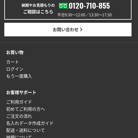
0120-710-855
2025年12月24日 13:22
納期やお見積もりの
安い
ご相談はこちら
平日9:30〜12:00／13:30〜17:30
東京都M社様
お問い合わせ
ワンポイント箔押し紙袋 M横サイズ(A4対応)
100
枚
2025年12月22日 03:31
お買い物
価格と納期が希望に合ったから
カート
ログイン
神奈川県S社様
もう一度購入
ワンポイント箔押し紙袋 M横サイズ(A4対応)
500
枚
2025年12月16日 10:39
お客様サポート
短納期対応が素晴らしい
ご利用ガイド
初めてご利用の方へ
富山県O社様
ご注文の流れ
uni ジェットストリーム 07
100枚
名入れデータ作成ガイド
2025年12月09日 14:04
配送・送料について
安い、早い
納期について