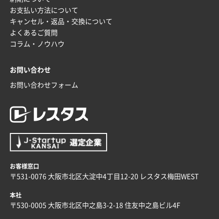
お支払い方法について
埼玉県G社様
キャンセル・返品・交換について
ラミネート紙袋 規格L4サイズ(B4対応)
1000枚
よくあるご質問
2025年12月04日 17:34
コラム・ノウハウ
値段が安かった。
お問い合わせ
兵庫県のお客様
お問い合わせフォーム
スタンダードメモ100P
100枚
2025年12月02日 23:00
ロゴが入れられること
大阪府E社様
ECOワンポイントポリ袋 A4サイズ（白）
1000枚
2025年11月28日 15:13
お客様窓口
他部署のスタッフからの指示
〒531-0076 大阪市北区大淀中4丁目12-20 レスタス梅田WEST
本社
兵庫県S社様
〒530-0005 大阪市北区中之島3-2-18 住友中之島ビル4F
A4箔押し名入れクリアファイル
300枚