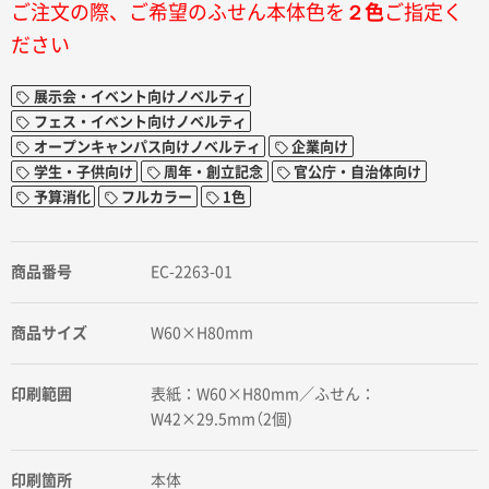
ご注文の際、ご希望のふせん本体色を
２色
ご指定く
ださい
展示会・イベント向けノベルティ
フェス・イベント向けノベルティ
オープンキャンパス向けノベルティ
企業向け
学生・子供向け
周年・創立記念
官公庁・自治体向け
予算消化
フルカラー
1色
商品番号
EC-2263-01
商品サイズ
W60×H80mm
印刷範囲
表紙：W60×H80mm／ふせん：
W42×29.5mm（2個)
印刷箇所
本体