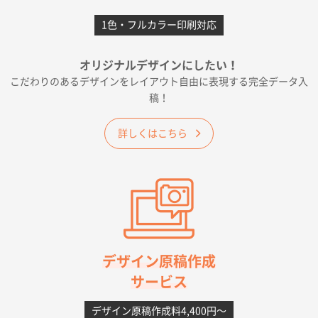
前回購入したので
1色・フルカラー印刷対応
千葉県A社様
フレキソレジ袋 Uバッグ 35号
5000枚
オリジナルデザインにしたい！
2026年06月19日 09:41
こだわりのあるデザインをレイアウト自由に表現する完全データ入
価格 大丈夫そうな会社に見えた
稿！
大阪府のお客様
詳しくはこちら
A4フルカラークリアファイル
1000枚
2026年06月11日 14:46
前回使用して良かった。
高知県I社様
【ポリ】特別ご注文ページ
1000枚
2026年06月08日 17:38
対応の速さ、丁寧さ、提案など
デザイン原稿作成
サービス
愛媛県S社様
不織布フラットバッグ（A4縦サイズ）
1000枚
デザイン原稿作成料4,400円〜