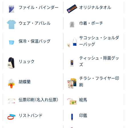
千葉県M社様
ファイル・バインダー
オリジナルタオル
ワンポイント箔押し紙袋 Sサイズ(A5対応)
100枚
2025年11月06日 14:57
ウェア・アパレル
巾着・ポーチ
営業ご担当者さまより、ご丁寧なサポートをいただ
き、他のネット印刷サービスよりも安心して購入まで
サコッシュ・ショルダ
進められました。
保冷・保温バッグ
ーバッグ
大阪府V社様
ティッシュ・除菌グッ
【ポリ袋】特別ご注文ページ
3000枚
リュック
ズ
2025年11月06日 14:21
昨年利用した時に、納期と金額面でかなり業者さんを
チラシ・フライヤー印
比較して決めさせていただきました。 昨年注文分も、
胡蝶蘭
刷
納期がギリギリだったにも関わらず、丁寧に対応して
頂きました。 今回も無理を言っておりますが、丁寧な
対応を頂いており助かっております。
伝票印刷（名入れ伝票）
絵馬
和歌山県S社様
リストバンド
印鑑
レギュラーのぼり（W600mm×H1800mm）
4枚
2025年11月05日 11:13