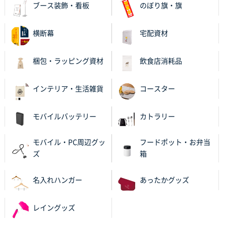
ブース装飾・看板
のぼり旗・旗
紹介されたから
横断幕
宅配資材
大分県Y社様
不織布スクエアトート(A4サイズ)
300枚
2025年10月28日 17:10
梱包・ラッピング資材
飲食店消耗品
バリエーション
インテリア・生活雑貨
コースター
岡山県K社様
ワンポイントポリ袋 A4サイズ
1000枚
モバイルバッテリー
カトラリー
2025年10月28日 09:06
サイトが見やすい
モバイル・PC周辺グッ
フードポット・お弁当
ズ
箱
東京都N社様
ワンポイントポリ袋 A4サイズ
700枚
名入れハンガー
あったかグッズ
2025年10月16日 11:34
サイト構成が解りやすかったから
レイングッズ
東京都J社様