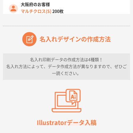
大阪府のお客様
マルチクロス(S)
200枚
2026年07月14日 13:26
原稿データ流用が可能で価格が妥当なこと
名入れデザインの作成方法
兵庫県のお客様
チケットホルダー ダブルポケット
1000枚
2026年07月13日 10:50
名入れ印刷データの作成方法は4種類！
上記のとおりです。
名入れ方法によって、データ作成方法が異なりますので、ぜひご
一読ください。
愛知県I社様
【オーダー商品】特別ご注文ページ04
3000枚
2026年07月03日 09:23
柳さんの対応が素晴らしかった。
千葉県A社様
フレキソレジ袋 Uバッグ 35号
5000枚
Illustratorデータ入稿
2026年06月28日 15:14