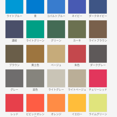
2026年03月19日 18:57
他のサイトにない商品があったから。
ライトブルー
青
コバルトブルー
ネイビー
ダークネイビー
埼玉県のお客様
ポリ袋 手穴A4サイズ
5000枚
2026年03月18日 14:12
安そうだった
濃紺
ライトグリーン
グリーン
カーキ
ライトブラウン
東京都のお客様
ワンポイントポリ袋 B4サイズ
1000枚
2026年03月17日 19:11
ブラウン
黄土色
ベージュ
朱色
ダークグレー
実績が多そうでお安いようだったので
徳島県S社様
グレー
鼠色
ライトグレー
ライトベージュ
チェリーレッド
ワンポイントポリ袋 A4サイズ
1000枚
2026年03月09日 08:27
金額が安いのと納期が間に合いそうなのと。
レッド
ビビッドオレン
オレンジ
イエロー
ライムグリーン
東京都のお客様