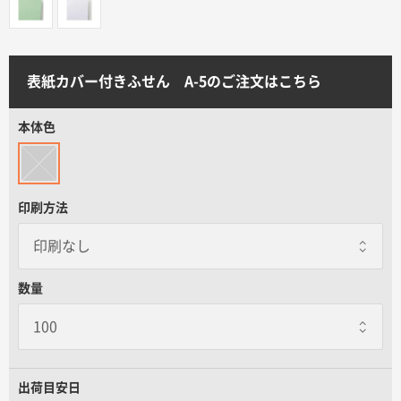
サイトメニュー
初めての方へ
表紙カバー付きふせん A-5のご注文はこちら
ご注文の流れ
本体色
お見積書の作成方法
印刷方法
データ入稿ガイド
数量
再注文について
よくあるご質問
出荷目安日