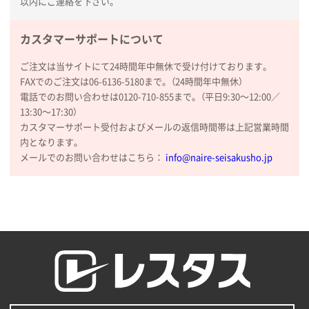
以内にご連絡を下さい。
【トートバッグ・エコバッグ】特別ご注文ページ
③
1枚
カスタマーサポートについて
2026年01月09日 13:48
希望の商品の取り扱いがあったので
ご注文は当サイトにて24時間年中無休で受け付けております。
FAXでのご注文は06-6136-5180まで。（24時間年中無休）
電話でのお問い合わせは0120-710-855まで。（平日9:30〜12:00／
大阪府のお客様
13:30〜17:30）
厚手コットンマチ付トートL ナチュラル(A4対応)
カスタマーサポート受付およびメールの返信時間帯は上記営業時間
200枚
内となります。
2025年12月25日 13:33
メールでのお問い合わせはこちら：
info@naire-seisakusho.jp
いつもきちんとしてる。
福島県W社様
A4バインダー(2ツ折)
300枚
2025年12月24日 14:43
以前の注文も含め価格と品質
青森県K社様
ワンポイントポリ袋 A4サイズ
1000枚