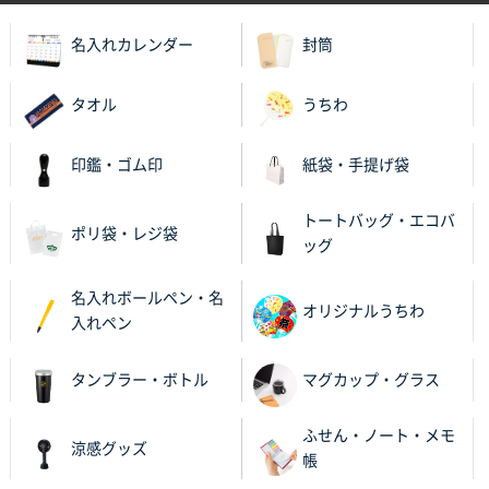
2025年11月27日 10:45
以前発注しているので、データが残っている点が良か
名入れカレンダー
封筒
ったので
タオル
うちわ
栃木県M社様
ビオトープデスクメモ100P
100枚
2025年11月25日 16:41
印鑑・ゴム印
紙袋・手提げ袋
前回同様、安心できるから
トートバッグ・エコバ
ポリ袋・レジ袋
茨城県G社様
ッグ
uni ジェットストリーム 05
300枚
2025年11月21日 16:39
名入れボールペン・名
オリジナルうちわ
何度か注文していて、満足していたから
入れペン
神奈川県のお客様
タンブラー・ボトル
マグカップ・グラス
のしメモ100P
800枚
2025年11月18日 13:29
ふせん・ノート・メモ
涼感グッズ
のし文言が変更できたのと価格。
帳