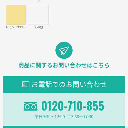
ジ
ラミネート紙袋 規格L1サイズ(A4対応)
1000枚
2026年02月26日 15:33
見積りの仕方が明確だったから
レモンイエロー
その他
東京都D社様
【オーダー商品】特別ご注文ページ04
1000枚
2026年02月17日 12:18
柔軟かつスピーディーに対応してくれたため
商品に関するお問い合わせはこちら
東京都のお客様
ラミネート紙袋 規格L1サイズ(A4対応)
1000枚
2026年02月16日 14:47
お電話でのお問い合わせ
分かりやすく、予算に近かったため
0120-710-855
大阪府F社様
【オーダー商品】特別ご注文ページ04
1枚
2026年02月13日 22:10
平日9:30〜12:00／13:30〜17:30
レスタスさんでは以前、自社封筒を製作していただき