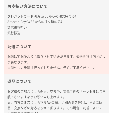
広島県(社様
お支払い方法について
タッチペン付3色+1色スリムペン（再生ABS）
500
枚
クレジットカード決済（WEBからの注文時のみ）
2026年01月27日 13:12
Amazon Pay（WEBからの注文時のみ）
請求書後払い
毎年注文しており、信頼できるから。出来上がりも満
銀行振込
足している。
熊本県S社様
配送について
ぺんてる ビクーニャフィール
1000枚
配送は宅配便よりお送りさせていただきます。運送会社は商品によ
2026年01月26日 15:45
り異なります。
印刷範囲が広かったから、取扱商品
※海外への発送は行っておりません。予めご了承ください。
新潟県R社様
返品について
ワンポイントポリ袋 A4サイズ
1000枚
2026年01月16日 10:53
お客様のご都合による返品、交換や注文完了後のキャンセルはご容
納期が比較的短く、ロット数が豊富に選べて価格が安
赦下さいますようお願い申し上げます。
かったため
尚、当方のミスによる不良品（欠損、印刷のミス等）は、早急に返
品・交換などの対応をさせて頂きます。その場合、到着日より７日
山口県P社様