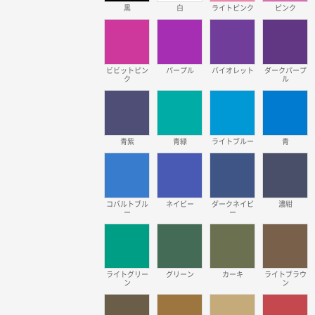
黒
白
ライトピンク
ピンク
ビビットピン
パープル
バイオレット
ダークパープ
ク
ル
青紫
青緑
ライトブルー
青
コバルトブル
ネイビー
ダークネイビ
濃紺
ー
ー
ライトグリー
グリーン
カーキ
ライトブラウ
ン
ン