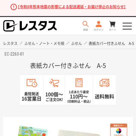
【令和8年熊本地震の影響による配送遅延・お届け停止のお知らせ】
レスタス
ふせん・ノート・メモ帳
ふせん
表紙カバー付きふせん A-5
EC-2263-01
表紙カバー付きふせん A-5
1点あたり最安
最短発送
100個〜
110円〜
送料無料
16営業日
ご注文OK!
（印刷料込・税込）
商品を探す