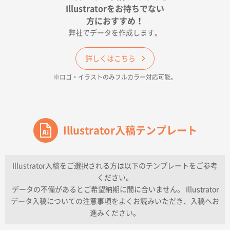
2026年04月17日 09:28
Illustratorをお持ちでない
印刷色が豊富であったため
方におすすめ！
弊社でデータを作成します。
和歌山県H社様
ECO OPPワンポイントポリ袋 A4サイズ（透明）
詳しくはこちら
500枚
※ロゴ・イラストのみフルカラー対応可能。
2026年04月16日 14:31
価格と納期
東京都のお客様
ワンポイントポリ袋 A4サイズ
Illustrator入稿テンプレート
1000枚
2026年04月16日 11:41
納期が早い
Illustrator入稿をご選択される方は以下のテンプレートをご参考
ください。
東京都K社様
データの不備があるとご希望納期に間に合いません。 Illustrator
ワンポイントポリ袋 A4サイズ
300枚
データ入稿についての注意事項をよくお読みいただき、入稿へお
2026年04月01日 16:32
進みください。
こちらの需要にあったので