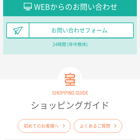
ました早く、安く、丁寧につくられているので安心し
WEBからのお問い合わせ
てお願いできます。
長野県R社様
お問い合わせフォーム
陶器マグストレートラウンドリップ
100枚
2026年02月09日 14:27
24時間 (年中無休)
コップの形
愛知県株社様
厚手コットンA4フラットトート ナチュラル
600
枚
2026年02月03日 18:12
商品がよさそうだったから
SHOPPING GUIDE
ショッピングガイド
東京都N社様
コットンバッグM(B4対応)
200枚
2026年01月29日 11:46
初めてのお客様へ
よくあるご質問
商品情報の正確な記載、スムーズなシステム対応