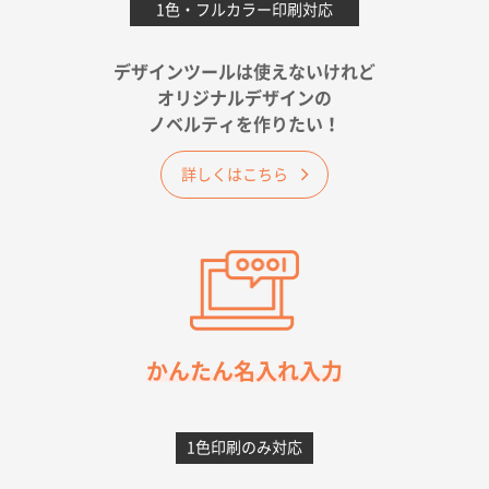
1色・フルカラー印刷対応
2026年05月25日 15:10
金額は当然のことですが、ネットからの注文しやすさ
が決め手です
デザインツールは使えないけれど
オリジナルデザインの
佐賀県A社様
ノベルティを作りたい！
ベーシックサコッシュ
1000枚
2026年05月23日 16:24
詳しくはこちら
希望の商品（今回発注分）が一番安かったため
東京都M社様
ワンポイント箔押し紙袋 M横サイズ(A4対応)
100
枚
2026年05月21日 12:56
簡単そだったら
かんたん名入れ入力
愛知県F社様
カームメタル
300枚
1色印刷のみ対応
2026年05月19日 12:05
種類の豊富さと価格