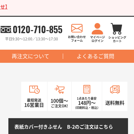
せ】
0120-710-855
平日9:30〜12:00／13:30〜17:30
再注文について
よくあるご質問
1点あたり最安
最短発送
100個〜
148円〜
送料無料
16営業日
ご注文OK!
（印刷料込・税込）
表紙カバー付きふせん B-2のご注文はこちら