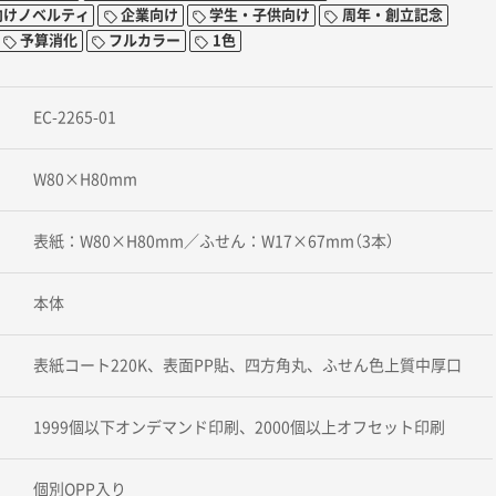
向けノベルティ
企業向け
学生・子供向け
周年・創立記念
予算消化
フルカラー
1色
EC-2265-01
W80×H80mm
表紙：W80×H80mm／ふせん：W17×67mm（3本）
本体
表紙コート220K、表面PP貼、四方角丸、ふせん色上質中厚口
1999個以下オンデマンド印刷、2000個以上オフセット印刷
個別OPP入り