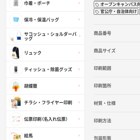
巾着・ポーチ
オープンキャンパス
官公庁・自治体向け
保冷・保温バッグ
商品番号
サコッシュ・ショルダーバ
ッグ
商品サイズ
リュック
印刷範囲
ティッシュ・除菌グッズ
印刷箇所
胡蝶蘭
チラシ・フライヤー印刷
材質・仕様
伝票印刷（名入れ伝票）
印刷方法
絵馬
包装形態