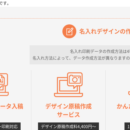
です。
【オーダー商品】特別ご注文ページ04
3000枚
2026年07月03日 09:23
が素晴らしかった。
名入れデザインの
フレキソレジ袋 Uバッグ 35号
5000枚
2026年06月28日 15:14
ので
名入れ印刷データの作成方法は4
名入れ方法によって、データ作成方法が異なりますの
フレキソレジ袋 Uバッグ 35号
5000枚
2026年06月19日 09:41
そうな会社に見えた
様
A4フルカラークリアファイル
1000枚
2026年06月11日 14:46
良かった。
orデータ入稿
デザイン原稿作成
かん
【ポリ】特別ご注文ページ
1000枚
2026年06月08日 17:38
サービス
丁寧さ、提案など
ー印刷対応
デザイン原稿作成料4,400円〜