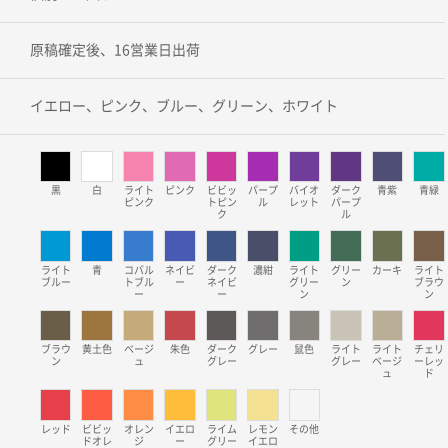
原稿確定後、16営業日出荷
イエロー、ピンク、ブルー、グリーン、ホワイト
黒
白
ライト
ピンク
ビビッ
パープ
バイオ
ダーク
青紫
青緑
ピンク
トピン
ル
レット
パープ
ク
ル
ライト
青
コバル
ネイビ
ダーク
濃紺
ライト
グリー
カーキ
ライト
ブルー
トブル
ー
ネイビ
グリー
ン
ブラウ
ー
ー
ン
ン
ブラウ
黄土色
ベージ
朱色
ダーク
グレー
鼠色
ライト
ライト
チェリ
ン
ュ
グレー
グレー
ベージ
ーレッ
ュ
ド
レッド
ビビッ
オレン
イエロ
ライム
レモン
その他
ドオレ
ジ
ー
グリー
イエロ