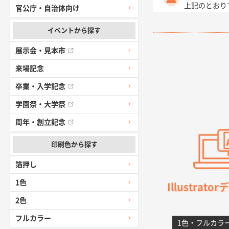
上記のとおり
官公庁・自治体向け
イベントから探す
愛知県I社様
柳さんの対応
展示会・見本市
来場記念
千葉県A社様
前回購入した
卒業・入学記念
学園祭・大学祭
千葉県A社様
周年・創立記念
価格 大丈夫
印刷色から探す
大阪府のお客
箔押し
前回使用して
1色
Illustrat
高知県I社様
2色
対応の速さ、
フルカラー
1色・フルカラ