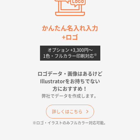
2026年04月20日 14:28
お値打ちだったので
茨城県G社様
かんたん名入れ入力
uni ジェットストリーム 05
300枚
+ロゴ
2026年04月18日 16:40
値段と注文のしやすさ
オプション +3,300円〜
※
1色・フルカラー印刷対応
宮崎県Y社様
ポリ袋 手穴A4サイズ
5000枚
ロゴデータ・画像はあるけど
2026年04月17日 09:28
Illustratorをお持ちでない
印刷色が豊富であったため
方におすすめ！
弊社でデータを作成します。
和歌山県H社様
ECO OPPワンポイントポリ袋 A4サイズ（透明）
詳しくはこちら
500枚
※ロゴ・イラストのみフルカラー対応可能。
2026年04月16日 14:31
価格と納期