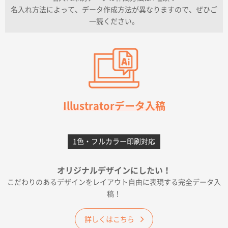
上記のとおりです。
名入れ方法によって、データ作成方法が異なりますので、ぜひご
一読ください。
愛知県I社様
【オーダー商品】特別ご注文ページ04
3000枚
2026年07月03日 09:23
柳さんの対応が素晴らしかった。
千葉県A社様
フレキソレジ袋 Uバッグ 35号
5000枚
Illustratorデータ入稿
2026年06月28日 15:14
前回購入したので
1色・フルカラー印刷対応
千葉県A社様
フレキソレジ袋 Uバッグ 35号
5000枚
オリジナルデザインにしたい！
2026年06月19日 09:41
こだわりのあるデザインをレイアウト自由に表現する完全データ入
価格 大丈夫そうな会社に見えた
稿！
大阪府のお客様
詳しくはこちら
A4フルカラークリアファイル
1000枚