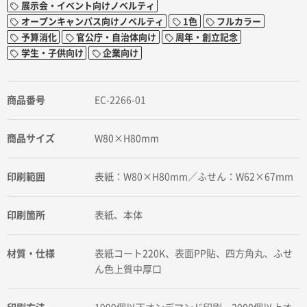
展示会・イベント向けノベルティ
オープンキャンパス向けノベルティ
1色
フルカラー
予算消化
官公庁・自治体向け
周年・創立記念
学生・子供向け
企業向け
商品番号
EC-2266-01
商品サイズ
W80×H80mm
印刷範囲
表紙：W80×H80mm／ふせん：W62×67mm
印刷箇所
表紙、本体
材質・仕様
表紙コート220K、表面PP貼、四方角丸、ふせ
ん色上質中厚口