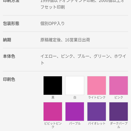
印刷方法
1999個以下オンデマンド印刷、2000個以上オ
フセット印刷
包装形態
個別OPP入り
納期
原稿確定後、16営業日出荷
本体色
イエロー、ピンク、ブルー、グリーン、ホワイ
ト
印刷色
黒
白
ライトピンク
ピンク
ビビットピン
パープル
バイオレット
ダークパープ
ク
ル