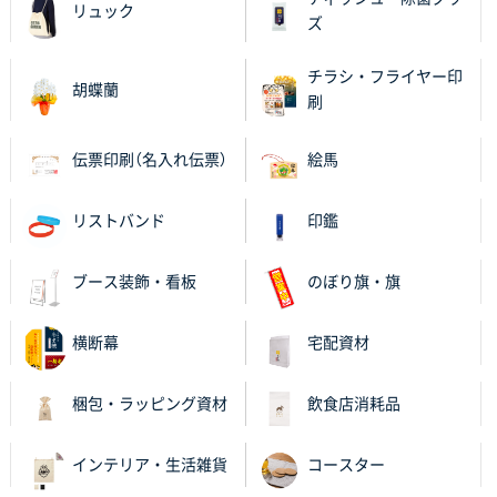
【ポリ袋】特別ご注文ページ
3000枚
リュック
ズ
2025年11月06日 14:21
昨年利用した時に、納期と金額面でかなり業者さんを
チラシ・フライヤー印
比較して決めさせていただきました。 昨年注文分も、
胡蝶蘭
刷
納期がギリギリだったにも関わらず、丁寧に対応して
頂きました。 今回も無理を言っておりますが、丁寧な
対応を頂いており助かっております。
伝票印刷（名入れ伝票）
絵馬
和歌山県S社様
リストバンド
印鑑
レギュラーのぼり（W600mm×H1800mm）
4枚
2025年11月05日 11:13
ブース装飾・看板
のぼり旗・旗
紹介されたから
横断幕
宅配資材
大分県Y社様
不織布スクエアトート(A4サイズ)
300枚
2025年10月28日 17:10
梱包・ラッピング資材
飲食店消耗品
バリエーション
インテリア・生活雑貨
コースター
岡山県K社様