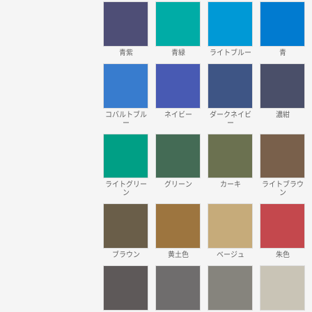
青紫
青緑
ライトブルー
青
コバルトブル
ネイビー
ダークネイビ
濃紺
ー
ー
ライトグリー
グリーン
カーキ
ライトブラウ
ン
ン
ブラウン
黄土色
ベージュ
朱色