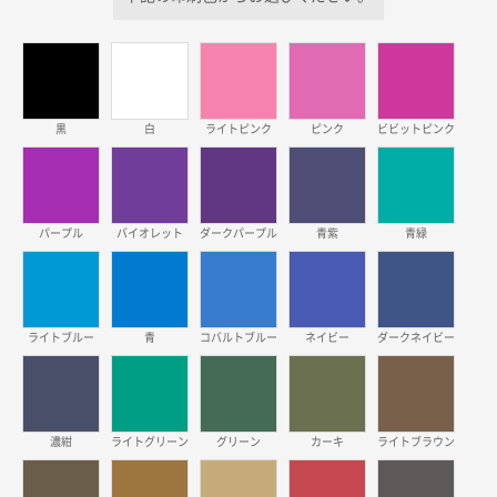
価格が安い
三重県S社様
スタンダードメモ100P
500枚
2026年03月23日 11:22
黒
白
ライトピンク
ピンク
ビビットピンク
希望の商品、値段であった。いぜん注文したことがあ
るため、
東京都株社様
パープル
バイオレット
ダークパープル
青紫
青緑
ECOワンポイントポリ袋 A4サイズ（白）
500枚
2026年03月19日 18:57
他のサイトにない商品があったから。
ライトブルー
青
コバルトブルー
ネイビー
ダークネイビー
埼玉県のお客様
ポリ袋 手穴A4サイズ
5000枚
2026年03月18日 14:12
安そうだった
濃紺
ライトグリーン
グリーン
カーキ
ライトブラウン
東京都のお客様