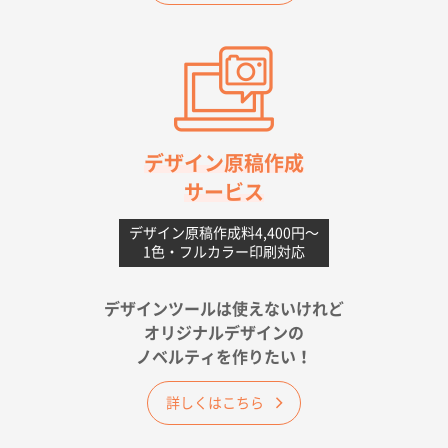
2026年06月11日 14:46
前回使用して良かった。
高知県I社様
【ポリ】特別ご注文ページ
1000枚
2026年06月08日 17:38
対応の速さ、丁寧さ、提案など
デザイン原稿作成
サービス
愛媛県S社様
不織布フラットバッグ（A4縦サイズ）
1000枚
デザイン原稿作成料4,400円〜
1色・フルカラー印刷対応
2026年05月25日 15:10
金額は当然のことですが、ネットからの注文しやすさ
が決め手です
デザインツールは使えないけれど
オリジナルデザインの
佐賀県A社様
ノベルティを作りたい！
ベーシックサコッシュ
1000枚
2026年05月23日 16:24
詳しくはこちら
希望の商品（今回発注分）が一番安かったため