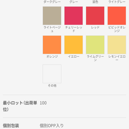
ダークグレー
グレー
鼠色
ライトグレー
ライトベージ
チェリーレッ
レッド
ビビッドオレ
ュ
ド
ンジ
オレンジ
イエロー
ライムグリー
レモンイエロ
ン
ー
その他
最小ロット（出荷単
100
位）
個別包装
個別OPP入り