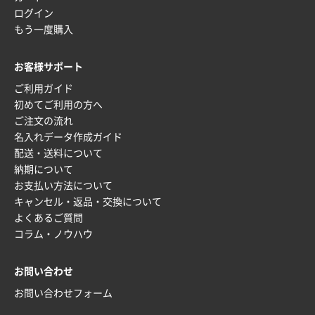
ログイン
神奈川県S社様
もう一度購入
ワンポイント箔押し紙袋 M横サイズ(A4対応)
500
枚
2025年12月16日 10:39
お客様サポート
短納期対応が素晴らしい
ご利用ガイド
初めてご利用の方へ
富山県O社様
ご注文の流れ
uni ジェットストリーム 07
100枚
名入れデータ作成ガイド
2025年12月09日 14:04
配送・送料について
安い、早い
納期について
お支払い方法について
埼玉県G社様
キャンセル・返品・交換について
ラミネート紙袋 規格L4サイズ(B4対応)
1000枚
よくあるご質問
2025年12月04日 17:34
コラム・ノウハウ
値段が安かった。
お問い合わせ
兵庫県のお客様
お問い合わせフォーム
スタンダードメモ100P
100枚