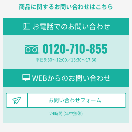
商品に関するお問い合わせはこちら
東京都のお客様
ラミネート紙袋 規格L1サイズ(A4対応)
1000枚
2026年02月16日 14:47
お電話でのお問い合わせ
分かりやすく、予算に近かったため
0120-710-855
大阪府F社様
【オーダー商品】特別ご注文ページ04
1枚
2026年02月13日 22:10
平日9:30〜12:00／13:30〜17:30
レスタスさんでは以前、自社封筒を製作していただき
ました早く、安く、丁寧につくられているので安心し
WEBからのお問い合わせ
てお願いできます。
長野県R社様
お問い合わせフォーム
陶器マグストレートラウンドリップ
100枚
2026年02月09日 14:27
24時間 (年中無休)
コップの形
愛知県株社様