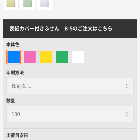
サイトメニュー
初めての方へ
表紙カバー付きふせん B-5のご注文はこちら
ご注文の流れ
本体色
お見積書の作成方法
印刷方法
データ入稿ガイド
数量
再注文について
よくあるご質問
出荷目安日