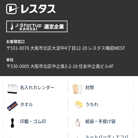
2025年12月02日 23:00
ロゴが入れられること
大阪府E社様
ECOワンポイントポリ袋 A4サイズ（白）
1000枚
2025年11月28日 15:13
お客様窓口
他部署のスタッフからの指示
〒531-0076 大阪市北区大淀中4丁目12-20 レスタス梅田WEST
本社
兵庫県S社様
〒530-0005 大阪市北区中之島3-2-18 住友中之島ビル4F
A4箔押し名入れクリアファイル
300枚
2025年11月27日 10:45
以前発注しているので、データが残っている点が良か
名入れカレンダー
封筒
ったので
タオル
うちわ
栃木県M社様
ビオトープデスクメモ100P
100枚
2025年11月25日 16:41
印鑑・ゴム印
紙袋・手提げ袋
前回同様、安心できるから
トートバッグ・エコバ