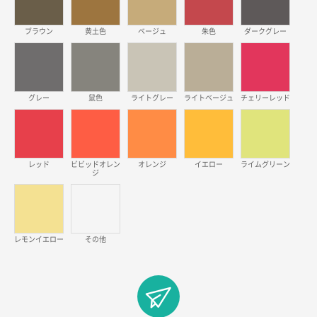
ワンポイントポリ袋 B4サイズ
1000枚
2026年03月17日 19:11
ブラウン
黄土色
ベージュ
朱色
ダークグレー
実績が多そうでお安いようだったので
徳島県S社様
グレー
鼠色
ライトグレー
ライトベージュ
チェリーレッド
ワンポイントポリ袋 A4サイズ
1000枚
2026年03月09日 08:27
金額が安いのと納期が間に合いそうなのと。
レッド
ビビッドオレン
オレンジ
イエロー
ライムグリーン
東京都のお客様
ジ
ラミネート紙袋 規格L1サイズ(A4対応)
1000枚
2026年02月26日 15:33
見積りの仕方が明確だったから
レモンイエロー
その他
東京都D社様
【オーダー商品】特別ご注文ページ04
1000枚
2026年02月17日 12:18
柔軟かつスピーディーに対応してくれたため