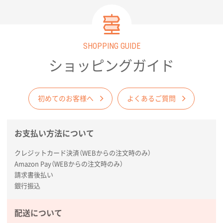
厚手コットンA4フラットトート ナチュラル
600
枚
2026年02月03日 18:12
商品がよさそうだったから
SHOPPING GUIDE
ショッピングガイド
東京都N社様
コットンバッグM(B4対応)
200枚
2026年01月29日 11:46
初めてのお客様へ
よくあるご質問
商品情報の正確な記載、スムーズなシステム対応
広島県(社様
お支払い方法について
タッチペン付3色+1色スリムペン（再生ABS）
500
枚
クレジットカード決済（WEBからの注文時のみ）
2026年01月27日 13:12
Amazon Pay（WEBからの注文時のみ）
請求書後払い
毎年注文しており、信頼できるから。出来上がりも満
銀行振込
足している。
熊本県S社様
配送について