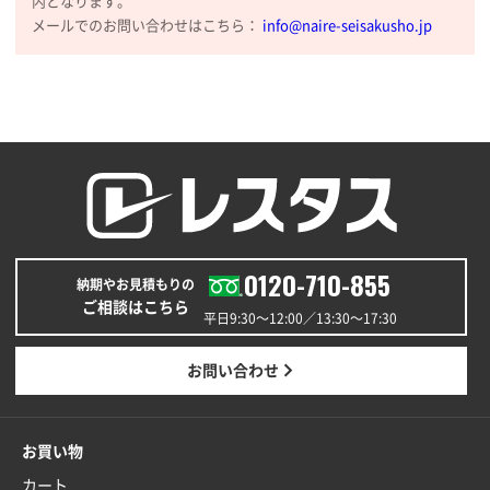
内となります。
2025年12月25日 13:33
メールでのお問い合わせはこちら：
info@naire-seisakusho.jp
いつもきちんとしてる。
福島県W社様
A4バインダー(2ツ折)
300枚
2025年12月24日 14:43
以前の注文も含め価格と品質
青森県K社様
ワンポイントポリ袋 A4サイズ
1000枚
0120-710-855
2025年12月24日 13:22
納期やお見積もりの
安い
ご相談はこちら
平日9:30〜12:00／13:30〜17:30
東京都M社様
お問い合わせ
ワンポイント箔押し紙袋 M横サイズ(A4対応)
100
枚
2025年12月22日 03:31
お買い物
価格と納期が希望に合ったから
カート