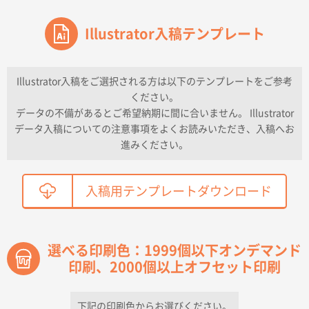
東京都のお客様
ワンポイントポリ袋 A4サイズ
Illustrator入稿テンプレート
1000枚
2026年04月16日 11:41
納期が早い
Illustrator入稿をご選択される方は以下のテンプレートをご参考
ください。
東京都K社様
データの不備があるとご希望納期に間に合いません。 Illustrator
ワンポイントポリ袋 A4サイズ
300枚
データ入稿についての注意事項をよくお読みいただき、入稿へお
2026年04月01日 16:32
進みください。
こちらの需要にあったので
鳥取県T社様
入稿用テンプレートダウンロード
【オーダー商品】特別ご注文ページ04
2150枚
2026年03月30日 15:47
過去に当社の他の営業が注文した経緯があったため
選べる印刷色：1999個以下オンデマンド
印刷、2000個以上オフセット印刷
青森県D社様
ラミネート紙袋 規格S1サイズ(A5対応)
500枚
2026年03月26日 17:31
下記の印刷色からお選びください。