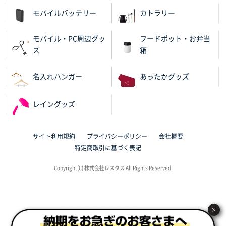
ワンポイントポリ袋 A4サイズ
1000枚
モバイルバッテリー
カトラリー
2025年10月28日 09:06
サイトが見やすい
モバイル・PC周辺グッ
フードポット・お弁当
ズ
箱
東京都N社様
ワンポイントポリ袋 A4サイズ
700枚
名入れハンガー
あったかグッズ
2025年10月16日 11:34
サイト構成が解りやすかったから
レイングッズ
東京都J社様
ブックメモ付箋
200枚
サイト利用規約
プライバシーポリシー
会社概要
2025年10月16日 10:30
特定商取引に基づく表記
丁度良いものがあったので
Copyright(C) 株式会社レスタス All Rights Reserved.
群馬県K社様
ポリ袋 手穴B4サイズ
1000枚
2025年10月11日 09:47
×
過去に製造をお願いしており、注文の流れがスムーズ
に進められるから