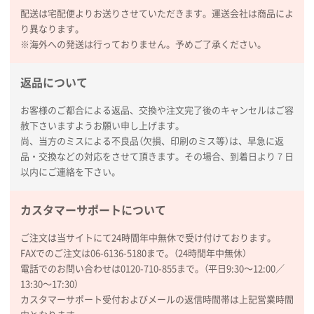
ぺんてる ビクーニャフィール
1000枚
配送は宅配便よりお送りさせていただきます。運送会社は商品によ
2026年01月26日 15:45
り異なります。
印刷範囲が広かったから、取扱商品
※海外への発送は行っておりません。予めご了承ください。
新潟県R社様
返品について
ワンポイントポリ袋 A4サイズ
1000枚
2026年01月16日 10:53
お客様のご都合による返品、交換や注文完了後のキャンセルはご容
納期が比較的短く、ロット数が豊富に選べて価格が安
赦下さいますようお願い申し上げます。
かったため
尚、当方のミスによる不良品（欠損、印刷のミス等）は、早急に返
品・交換などの対応をさせて頂きます。その場合、到着日より７日
山口県P社様
以内にご連絡を下さい。
【トートバッグ・エコバッグ】特別ご注文ページ
③
1枚
カスタマーサポートについて
2026年01月09日 13:48
希望の商品の取り扱いがあったので
ご注文は当サイトにて24時間年中無休で受け付けております。
FAXでのご注文は06-6136-5180まで。（24時間年中無休）
電話でのお問い合わせは0120-710-855まで。（平日9:30〜12:00／
大阪府のお客様
13:30〜17:30）
厚手コットンマチ付トートL ナチュラル(A4対応)
カスタマーサポート受付およびメールの返信時間帯は上記営業時間
200枚