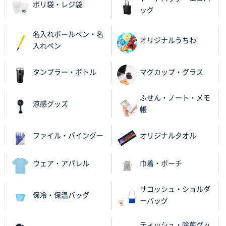
ポリ袋・レジ袋
茨城県G社様
ッグ
uni ジェットストリーム 05
300枚
2025年11月21日 16:39
名入れボールペン・名
オリジナルうちわ
何度か注文していて、満足していたから
入れペン
神奈川県のお客様
タンブラー・ボトル
マグカップ・グラス
のしメモ100P
800枚
2025年11月18日 13:29
ふせん・ノート・メモ
涼感グッズ
のし文言が変更できたのと価格。
帳
千葉県M社様
ファイル・バインダー
オリジナルタオル
ワンポイント箔押し紙袋 Sサイズ(A5対応)
100枚
2025年11月06日 14:57
ウェア・アパレル
巾着・ポーチ
営業ご担当者さまより、ご丁寧なサポートをいただ
き、他のネット印刷サービスよりも安心して購入まで
サコッシュ・ショルダ
進められました。
保冷・保温バッグ
ーバッグ
大阪府V社様
ティッシュ・除菌グッ