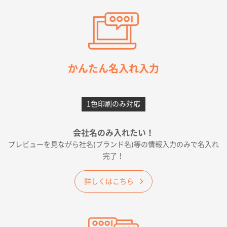
東京都M社様
ワンポイント箔押し紙袋 M横サイズ(A4対応)
100
枚
2026年05月21日 12:56
簡単そだったら
かんたん名入れ入力
愛知県F社様
カームメタル
300枚
1色印刷のみ対応
2026年05月19日 12:05
種類の豊富さと価格
会社名のみ入れたい！
プレビューを見ながら社名(ブランド名)等の情報入力のみで名入れ
大阪府E社様
完了！
ワンポイントポリ袋 A4サイズ
1000枚
2026年04月25日 17:53
詳しくはこちら
納期が早そうだった
愛知県S社様
ワンポイントポリ袋 A4サイズ(黒)
1000枚