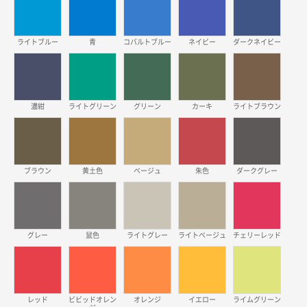
2026年03月19日 18:57
他のサイトにない商品があったから。
ライトブルー
青
コバルトブルー
ネイビー
ダークネイビー
埼玉県のお客様
ポリ袋 手穴A4サイズ
5000枚
2026年03月18日 14:12
安そうだった
濃紺
ライトグリーン
グリーン
カーキ
ライトブラウン
東京都のお客様
ワンポイントポリ袋 B4サイズ
1000枚
2026年03月17日 19:11
ブラウン
黄土色
ベージュ
朱色
ダークグレー
実績が多そうでお安いようだったので
徳島県S社様
グレー
鼠色
ライトグレー
ライトベージュ
チェリーレッド
ワンポイントポリ袋 A4サイズ
1000枚
2026年03月09日 08:27
金額が安いのと納期が間に合いそうなのと。
レッド
ビビッドオレン
オレンジ
イエロー
ライムグリーン
東京都のお客様