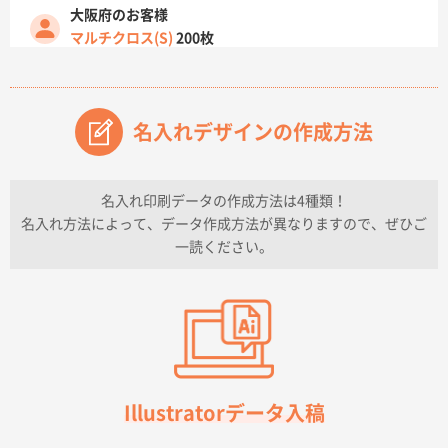
大阪府のお客様
マルチクロス(S)
200枚
2026年07月14日 13:26
原稿データ流用が可能で価格が妥当なこと
名入れデザインの作成方法
兵庫県のお客様
チケットホルダー ダブルポケット
1000枚
2026年07月13日 10:50
名入れ印刷データの作成方法は4種類！
上記のとおりです。
名入れ方法によって、データ作成方法が異なりますので、ぜひご
一読ください。
愛知県I社様
【オーダー商品】特別ご注文ページ04
3000枚
2026年07月03日 09:23
柳さんの対応が素晴らしかった。
千葉県A社様
フレキソレジ袋 Uバッグ 35号
5000枚
Illustratorデータ入稿
2026年06月28日 15:14