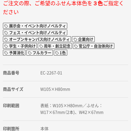
ご注文の際、ご希望のふせん本体色を
３色
ご指定く
ださい
展示会・イベント向けノベルティ
フェス・イベント向けノベルティ
オープンキャンパス向けノベルティ
企業向け
学生・子供向け
周年・創立記念
官公庁・自治体向け
予算消化
フルカラー
1色
商品番号
EC-2267-01
商品サイズ
W105×H80mm
印刷範囲
表紙：W105×H80mm／ふせん：
W17×67mm（2本)、W42×67mm
印刷箇所
本体