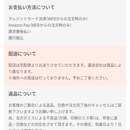
広島県(社様
お支払い方法について
タッチペン付3色+1色スリムペン（再生ABS）
500
枚
クレジットカード決済（WEBからの注文時のみ）
2026年01月27日 13:12
Amazon Pay（WEBからの注文時のみ）
請求書後払い
毎年注文しており、信頼できるから。出来上がりも満
銀行振込
足している。
熊本県S社様
配送について
ぺんてる ビクーニャフィール
1000枚
配送は宅配便よりお送りさせていただきます。運送会社は商品によ
2026年01月26日 15:45
り異なります。
印刷範囲が広かったから、取扱商品
※海外への発送は行っておりません。予めご了承ください。
新潟県R社様
返品について
ワンポイントポリ袋 A4サイズ
1000枚
2026年01月16日 10:53
お客様のご都合による返品、交換や注文完了後のキャンセルはご容
納期が比較的短く、ロット数が豊富に選べて価格が安
赦下さいますようお願い申し上げます。
かったため
尚、当方のミスによる不良品（欠損、印刷のミス等）は、早急に返
品・交換などの対応をさせて頂きます。その場合、到着日より７日
山口県P社様