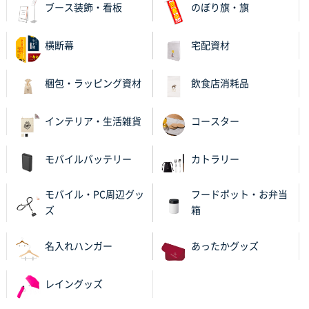
ブース装飾・看板
のぼり旗・旗
紹介されたから
横断幕
宅配資材
大分県Y社様
不織布スクエアトート(A4サイズ)
300枚
2025年10月28日 17:10
梱包・ラッピング資材
飲食店消耗品
バリエーション
インテリア・生活雑貨
コースター
岡山県K社様
ワンポイントポリ袋 A4サイズ
1000枚
モバイルバッテリー
カトラリー
2025年10月28日 09:06
サイトが見やすい
モバイル・PC周辺グッ
フードポット・お弁当
ズ
箱
東京都N社様
ワンポイントポリ袋 A4サイズ
700枚
名入れハンガー
あったかグッズ
2025年10月16日 11:34
サイト構成が解りやすかったから
レイングッズ
東京都J社様