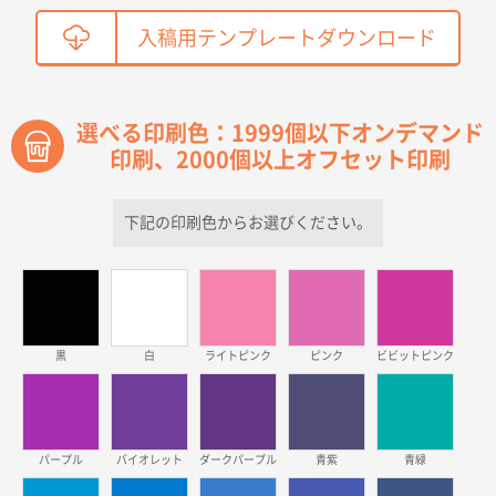
鳥取県T社様
入稿用テンプレートダウンロード
【オーダー商品】特別ご注文ページ04
2150枚
2026年03月30日 15:47
過去に当社の他の営業が注文した経緯があったため
選べる印刷色：1999個以下オンデマンド
印刷、2000個以上オフセット印刷
青森県D社様
ラミネート紙袋 規格S1サイズ(A5対応)
500枚
2026年03月26日 17:31
下記の印刷色からお選びください。
価格が安い
三重県S社様
スタンダードメモ100P
500枚
2026年03月23日 11:22
黒
白
ライトピンク
ピンク
ビビットピンク
希望の商品、値段であった。いぜん注文したことがあ
るため、
東京都株社様
パープル
バイオレット
ダークパープル
青紫
青緑
ECOワンポイントポリ袋 A4サイズ（白）
500枚