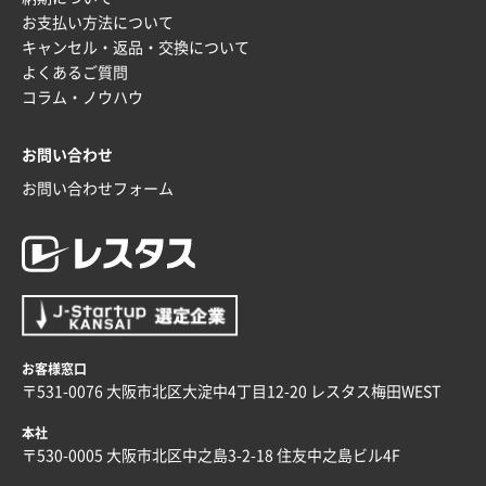
お支払い方法について
埼玉県G社様
キャンセル・返品・交換について
ラミネート紙袋 規格L4サイズ(B4対応)
1000枚
よくあるご質問
2025年12月04日 17:34
コラム・ノウハウ
値段が安かった。
お問い合わせ
兵庫県のお客様
お問い合わせフォーム
スタンダードメモ100P
100枚
2025年12月02日 23:00
ロゴが入れられること
大阪府E社様
ECOワンポイントポリ袋 A4サイズ（白）
1000枚
2025年11月28日 15:13
お客様窓口
他部署のスタッフからの指示
〒531-0076 大阪市北区大淀中4丁目12-20 レスタス梅田WEST
本社
兵庫県S社様
〒530-0005 大阪市北区中之島3-2-18 住友中之島ビル4F
A4箔押し名入れクリアファイル
300枚