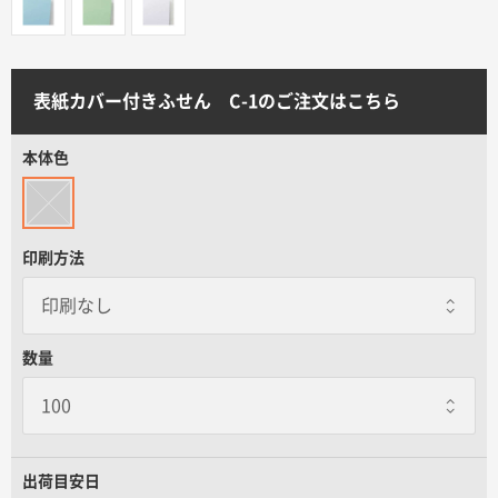
サイトメニュー
初めての方へ
表紙カバー付きふせん C-1のご注文はこちら
ご注文の流れ
本体色
お見積書の作成方法
印刷方法
データ入稿ガイド
数量
再注文について
よくあるご質問
出荷目安日