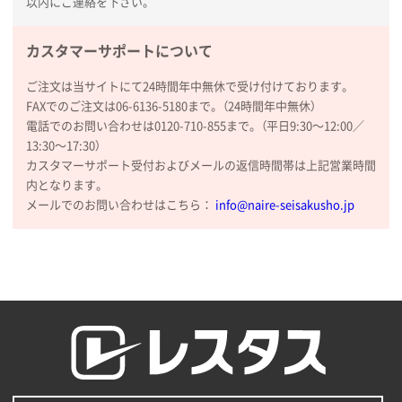
以内にご連絡を下さい。
【トートバッグ・エコバッグ】特別ご注文ページ
③
1枚
カスタマーサポートについて
2026年01月09日 13:48
希望の商品の取り扱いがあったので
ご注文は当サイトにて24時間年中無休で受け付けております。
FAXでのご注文は06-6136-5180まで。（24時間年中無休）
電話でのお問い合わせは0120-710-855まで。（平日9:30〜12:00／
大阪府のお客様
13:30〜17:30）
厚手コットンマチ付トートL ナチュラル(A4対応)
カスタマーサポート受付およびメールの返信時間帯は上記営業時間
200枚
内となります。
2025年12月25日 13:33
メールでのお問い合わせはこちら：
info@naire-seisakusho.jp
いつもきちんとしてる。
福島県W社様
A4バインダー(2ツ折)
300枚
2025年12月24日 14:43
以前の注文も含め価格と品質
青森県K社様
ワンポイントポリ袋 A4サイズ
1000枚