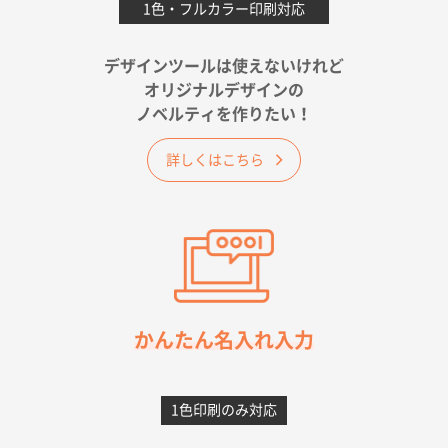
1色・フルカラー印刷対応
2026年05月25日 15:10
金額は当然のことですが、ネットからの注文しやすさ
が決め手です
デザインツールは使えないけれど
オリジナルデザインの
佐賀県A社様
ノベルティを作りたい！
ベーシックサコッシュ
1000枚
2026年05月23日 16:24
詳しくはこちら
希望の商品（今回発注分）が一番安かったため
東京都M社様
ワンポイント箔押し紙袋 M横サイズ(A4対応)
100
枚
2026年05月21日 12:56
簡単そだったら
かんたん名入れ入力
愛知県F社様
カームメタル
300枚
1色印刷のみ対応
2026年05月19日 12:05
種類の豊富さと価格