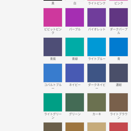
黒
白
ライトピンク
ピンク
ビビットピン
パープル
バイオレット
ダークパープ
ク
ル
青紫
青緑
ライトブルー
青
コバルトブル
ネイビー
ダークネイビ
濃紺
ー
ー
ライトグリー
グリーン
カーキ
ライトブラウ
ン
ン