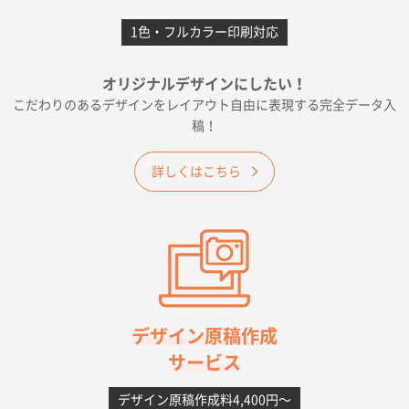
前回購入したので
1色・フルカラー印刷対応
千葉県A社様
フレキソレジ袋 Uバッグ 35号
5000枚
オリジナルデザインにしたい！
2026年06月19日 09:41
こだわりのあるデザインをレイアウト自由に表現する完全データ入
価格 大丈夫そうな会社に見えた
稿！
大阪府のお客様
詳しくはこちら
A4フルカラークリアファイル
1000枚
2026年06月11日 14:46
前回使用して良かった。
高知県I社様
【ポリ】特別ご注文ページ
1000枚
2026年06月08日 17:38
対応の速さ、丁寧さ、提案など
デザイン原稿作成
サービス
愛媛県S社様
不織布フラットバッグ（A4縦サイズ）
1000枚
デザイン原稿作成料4,400円〜