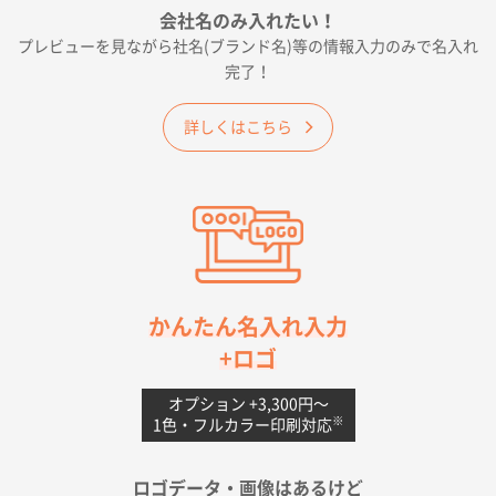
会社名のみ入れたい！
プレビューを見ながら社名(ブランド名)等の情報入力のみで名入れ
大阪府E社様
完了！
ワンポイントポリ袋 A4サイズ
1000枚
2026年04月25日 17:53
詳しくはこちら
納期が早そうだった
愛知県S社様
ワンポイントポリ袋 A4サイズ(黒)
1000枚
2026年04月20日 14:28
お値打ちだったので
茨城県G社様
かんたん名入れ入力
uni ジェットストリーム 05
300枚
+ロゴ
2026年04月18日 16:40
値段と注文のしやすさ
オプション +3,300円〜
※
1色・フルカラー印刷対応
宮崎県Y社様
ポリ袋 手穴A4サイズ
5000枚
ロゴデータ・画像はあるけど