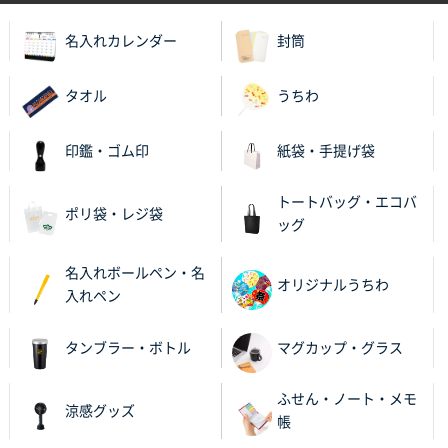
2025年11月27日 10:45
以前発注しているので、データが残っている点が良か
名入れカレンダー
封筒
ったので
タオル
うちわ
栃木県M社様
ビオトープデスクメモ100P
100枚
2025年11月25日 16:41
印鑑・ゴム印
紙袋・手提げ袋
前回同様、安心できるから
トートバッグ・エコバ
ポリ袋・レジ袋
茨城県G社様
ッグ
uni ジェットストリーム 05
300枚
2025年11月21日 16:39
名入れボールペン・名
オリジナルうちわ
何度か注文していて、満足していたから
入れペン
神奈川県のお客様
タンブラー・ボトル
マグカップ・グラス
のしメモ100P
800枚
2025年11月18日 13:29
ふせん・ノート・メモ
涼感グッズ
のし文言が変更できたのと価格。
帳