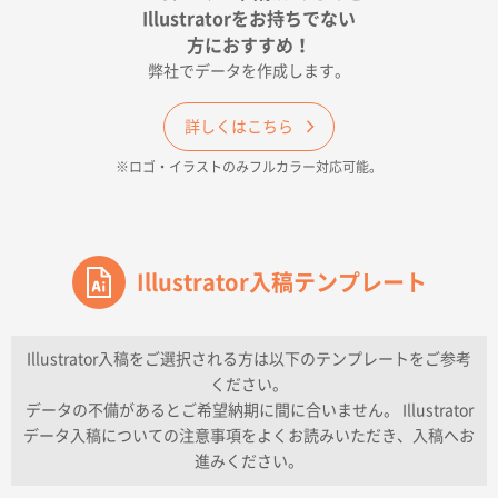
2026年04月17日 09:28
Illustratorをお持ちでない
印刷色が豊富であったため
方におすすめ！
弊社でデータを作成します。
和歌山県H社様
ECO OPPワンポイントポリ袋 A4サイズ（透明）
詳しくはこちら
500枚
※ロゴ・イラストのみフルカラー対応可能。
2026年04月16日 14:31
価格と納期
東京都のお客様
ワンポイントポリ袋 A4サイズ
Illustrator入稿テンプレート
1000枚
2026年04月16日 11:41
納期が早い
Illustrator入稿をご選択される方は以下のテンプレートをご参考
ください。
東京都K社様
データの不備があるとご希望納期に間に合いません。 Illustrator
ワンポイントポリ袋 A4サイズ
300枚
データ入稿についての注意事項をよくお読みいただき、入稿へお
2026年04月01日 16:32
進みください。
こちらの需要にあったので