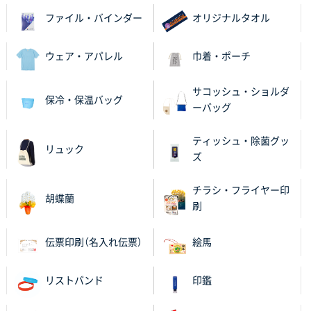
千葉県M社様
ファイル・バインダー
オリジナルタオル
ワンポイント箔押し紙袋 Sサイズ(A5対応)
100枚
2025年11月06日 14:57
ウェア・アパレル
巾着・ポーチ
営業ご担当者さまより、ご丁寧なサポートをいただ
き、他のネット印刷サービスよりも安心して購入まで
サコッシュ・ショルダ
進められました。
保冷・保温バッグ
ーバッグ
大阪府V社様
ティッシュ・除菌グッ
【ポリ袋】特別ご注文ページ
3000枚
リュック
ズ
2025年11月06日 14:21
昨年利用した時に、納期と金額面でかなり業者さんを
チラシ・フライヤー印
比較して決めさせていただきました。 昨年注文分も、
胡蝶蘭
刷
納期がギリギリだったにも関わらず、丁寧に対応して
頂きました。 今回も無理を言っておりますが、丁寧な
対応を頂いており助かっております。
伝票印刷（名入れ伝票）
絵馬
和歌山県S社様
リストバンド
印鑑
レギュラーのぼり（W600mm×H1800mm）
4枚
2025年11月05日 11:13