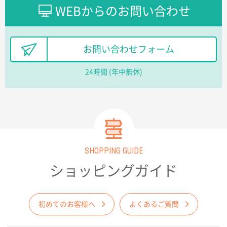
ました早く、安く、丁寧につくられているので安心し
WEBからのお問い合わせ
てお願いできます。
長野県R社様
お問い合わせフォーム
陶器マグストレートラウンドリップ
100枚
2026年02月09日 14:27
24時間 (年中無休)
コップの形
愛知県株社様
厚手コットンA4フラットトート ナチュラル
600
枚
2026年02月03日 18:12
商品がよさそうだったから
SHOPPING GUIDE
ショッピングガイド
東京都N社様
コットンバッグM(B4対応)
200枚
2026年01月29日 11:46
初めてのお客様へ
よくあるご質問
商品情報の正確な記載、スムーズなシステム対応