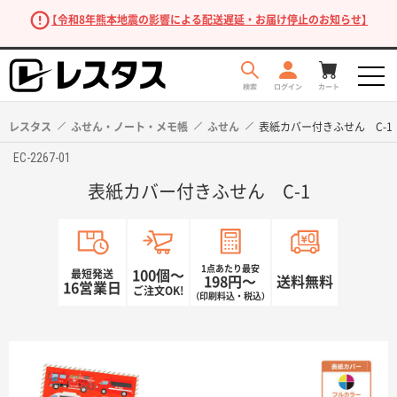
【令和8年熊本地震の影響による配送遅延・お届け停止のお知らせ】
レスタス
ふせん・ノート・メモ帳
ふせん
表紙カバー付きふせん C-1
EC-2267-01
表紙カバー付きふせん C-1
1点あたり最安
最短発送
100個〜
198円〜
送料無料
16営業日
ご注文OK!
（印刷料込・税込）
商品を探す