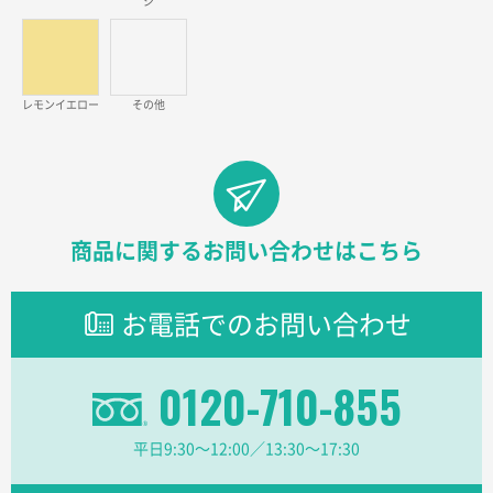
ジ
ラミネート紙袋 規格L1サイズ(A4対応)
1000枚
2026年02月26日 15:33
見積りの仕方が明確だったから
レモンイエロー
その他
東京都D社様
【オーダー商品】特別ご注文ページ04
1000枚
2026年02月17日 12:18
柔軟かつスピーディーに対応してくれたため
商品に関するお問い合わせはこちら
東京都のお客様
ラミネート紙袋 規格L1サイズ(A4対応)
1000枚
2026年02月16日 14:47
お電話でのお問い合わせ
分かりやすく、予算に近かったため
0120-710-855
大阪府F社様
【オーダー商品】特別ご注文ページ04
1枚
2026年02月13日 22:10
平日9:30〜12:00／13:30〜17:30
レスタスさんでは以前、自社封筒を製作していただき