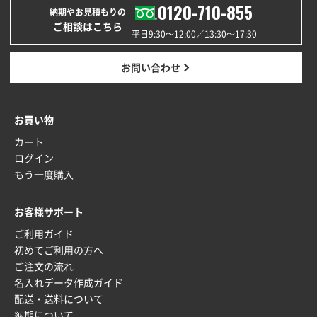
0120-710-855
2025年12月24日 13:22
納期やお見積もりの
安い
ご相談はこちら
平日9:30〜12:00／13:30〜17:30
東京都M社様
お問い合わせ
ワンポイント箔押し紙袋 M横サイズ(A4対応)
100
枚
2025年12月22日 03:31
お買い物
価格と納期が希望に合ったから
カート
ログイン
神奈川県S社様
もう一度購入
ワンポイント箔押し紙袋 M横サイズ(A4対応)
500
枚
2025年12月16日 10:39
お客様サポート
短納期対応が素晴らしい
ご利用ガイド
初めてご利用の方へ
富山県O社様
ご注文の流れ
uni ジェットストリーム 07
100枚
名入れデータ作成ガイド
2025年12月09日 14:04
配送・送料について
安い、早い
納期について