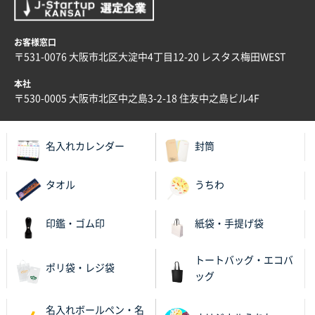
スタンダードメモ100P
100枚
2025年12月02日 23:00
ロゴが入れられること
お客様窓口
〒531-0076 大阪市北区大淀中4丁目12-20 レスタス梅田WEST
大阪府E社様
本社
ECOワンポイントポリ袋 A4サイズ（白）
1000枚
〒530-0005 大阪市北区中之島3-2-18 住友中之島ビル4F
2025年11月28日 15:13
他部署のスタッフからの指示
名入れカレンダー
封筒
兵庫県S社様
A4箔押し名入れクリアファイル
300枚
タオル
うちわ
2025年11月27日 10:45
以前発注しているので、データが残っている点が良か
印鑑・ゴム印
紙袋・手提げ袋
ったので
トートバッグ・エコバ
栃木県M社様
ポリ袋・レジ袋
ッグ
ビオトープデスクメモ100P
100枚
2025年11月25日 16:41
名入れボールペン・名
前回同様、安心できるから