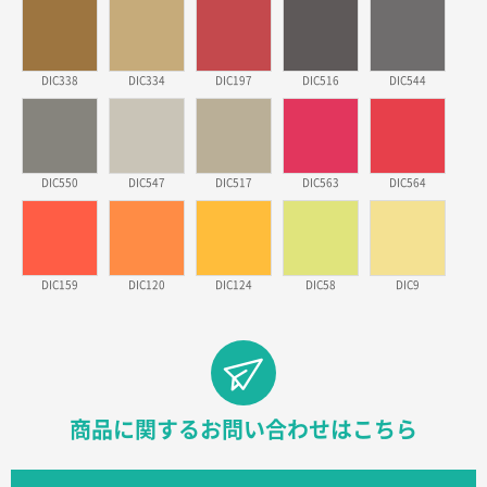
東京都のお客様
ワンポイントポリ袋 B4サイズ
1000枚
2026年03月17日 19:11
DIC338
DIC334
DIC197
DIC516
DIC544
実績が多そうでお安いようだったので
徳島県S社様
DIC550
DIC547
DIC517
DIC563
DIC564
ワンポイントポリ袋 A4サイズ
1000枚
2026年03月09日 08:27
金額が安いのと納期が間に合いそうなのと。
DIC159
DIC120
DIC124
DIC58
DIC9
東京都のお客様
ラミネート紙袋 規格L1サイズ(A4対応)
1000枚
2026年02月26日 15:33
見積りの仕方が明確だったから
東京都D社様
商品に関するお問い合わせはこちら
【オーダー商品】特別ご注文ページ04
1000枚
2026年02月17日 12:18