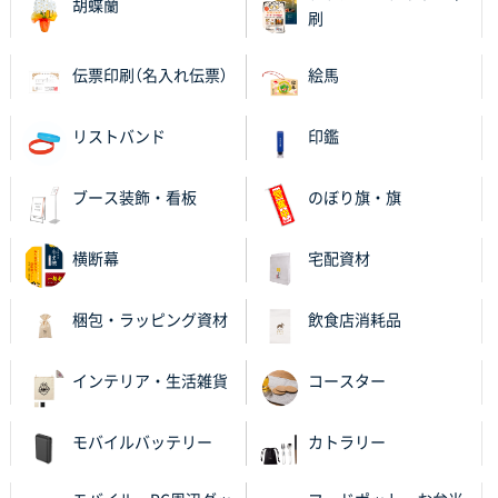
胡蝶蘭
大阪府V社様
刷
【ポリ袋】特別ご注文ページ
3000枚
2025年11月06日 14:21
伝票印刷（名入れ伝票）
絵馬
昨年利用した時に、納期と金額面でかなり業者さんを
比較して決めさせていただきました。 昨年注文分も、
リストバンド
印鑑
納期がギリギリだったにも関わらず、丁寧に対応して
頂きました。 今回も無理を言っておりますが、丁寧な
対応を頂いており助かっております。
ブース装飾・看板
のぼり旗・旗
和歌山県S社様
横断幕
宅配資材
レギュラーのぼり（W600mm×H1800mm）
4枚
2025年11月05日 11:13
梱包・ラッピング資材
飲食店消耗品
紹介されたから
インテリア・生活雑貨
コースター
大分県Y社様
不織布スクエアトート(A4サイズ)
300枚
2025年10月28日 17:10
モバイルバッテリー
カトラリー
バリエーション