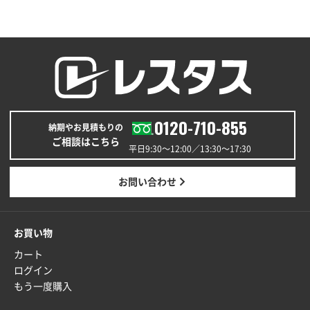
200枚
2025年12月25日 13:33
いつもきちんとしてる。
福島県W社様
A4バインダー(2ツ折)
300枚
2025年12月24日 14:43
0120-710-855
以前の注文も含め価格と品質
納期やお見積もりの
ご相談はこちら
平日9:30〜12:00／13:30〜17:30
青森県K社様
ワンポイントポリ袋 A4サイズ
1000枚
お問い合わせ
2025年12月24日 13:22
安い
お買い物
東京都M社様
カート
ワンポイント箔押し紙袋 M横サイズ(A4対応)
100
ログイン
枚
もう一度購入
2025年12月22日 03:31