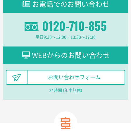
お電話でのお問い合わせ
柔軟かつスピーディーに対応してくれたため
東京都のお客様
0120-710-855
ラミネート紙袋 規格L1サイズ(A4対応)
1000枚
2026年02月16日 14:47
平日9:30〜12:00／13:30〜17:30
分かりやすく、予算に近かったため
大阪府F社様
WEBからのお問い合わせ
【オーダー商品】特別ご注文ページ04
1枚
2026年02月13日 22:10
レスタスさんでは以前、自社封筒を製作していただき
お問い合わせフォーム
ました早く、安く、丁寧につくられているので安心し
てお願いできます。
24時間 (年中無休)
長野県R社様
陶器マグストレートラウンドリップ
100枚
2026年02月09日 14:27
コップの形