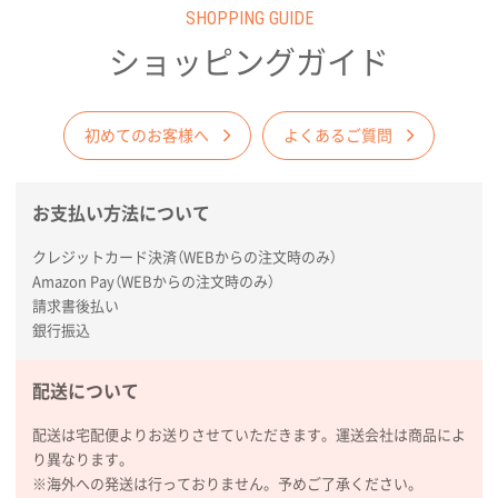
SHOPPING GUIDE
愛知県株社様
厚手コットンA4フラットトート ナチュラル
600
ショッピングガイド
枚
2026年02月03日 18:12
商品がよさそうだったから
初めてのお客様へ
よくあるご質問
東京都N社様
お支払い方法について
コットンバッグM(B4対応)
200枚
2026年01月29日 11:46
クレジットカード決済（WEBからの注文時のみ）
商品情報の正確な記載、スムーズなシステム対応
Amazon Pay（WEBからの注文時のみ）
請求書後払い
広島県(社様
銀行振込
タッチペン付3色+1色スリムペン（再生ABS）
500
枚
配送について
2026年01月27日 13:12
毎年注文しており、信頼できるから。出来上がりも満
配送は宅配便よりお送りさせていただきます。運送会社は商品によ
足している。
り異なります。
※海外への発送は行っておりません。予めご了承ください。