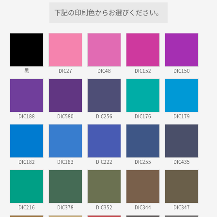
2026年03月26日 17:31
下記の印刷色からお選びください。
価格が安い
三重県S社様
スタンダードメモ100P
500枚
2026年03月23日 11:22
黒
DIC27
DIC48
DIC152
DIC150
希望の商品、値段であった。いぜん注文したことがあ
るため、
東京都株社様
DIC188
DIC580
DIC256
DIC176
DIC179
ECOワンポイントポリ袋 A4サイズ（白）
500枚
2026年03月19日 18:57
他のサイトにない商品があったから。
DIC182
DIC183
DIC222
DIC255
DIC435
埼玉県のお客様
ポリ袋 手穴A4サイズ
5000枚
2026年03月18日 14:12
安そうだった
DIC216
DIC378
DIC352
DIC344
DIC347