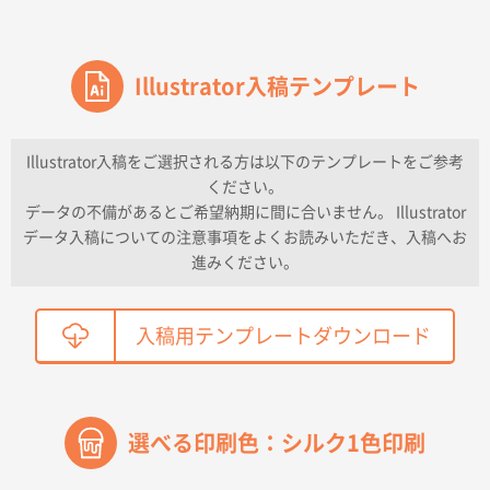
価格と納期
東京都のお客様
ワンポイントポリ袋 A4サイズ
Illustrator入稿テンプレート
1000枚
2026年04月16日 11:41
納期が早い
Illustrator入稿をご選択される方は以下のテンプレートをご参考
ください。
東京都K社様
データの不備があるとご希望納期に間に合いません。 Illustrator
ワンポイントポリ袋 A4サイズ
300枚
データ入稿についての注意事項をよくお読みいただき、入稿へお
2026年04月01日 16:32
進みください。
こちらの需要にあったので
鳥取県T社様
入稿用テンプレートダウンロード
【オーダー商品】特別ご注文ページ04
2150枚
2026年03月30日 15:47
過去に当社の他の営業が注文した経緯があったため
選べる印刷色：シルク1色印刷
青森県D社様
ラミネート紙袋 規格S1サイズ(A5対応)
500枚