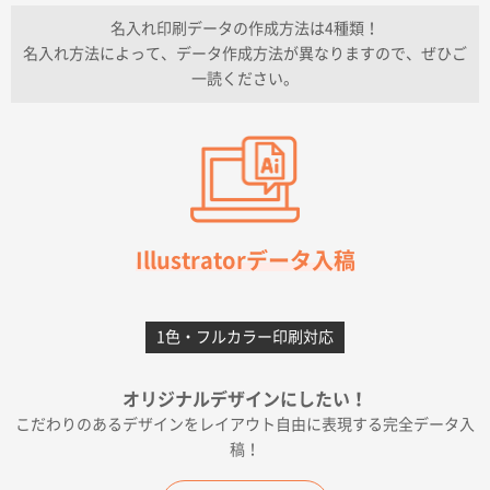
2026年07月13日 10:50
名入れ印刷データの作成方法は4種類！
上記のとおりです。
名入れ方法によって、データ作成方法が異なりますので、ぜひご
一読ください。
愛知県I社様
【オーダー商品】特別ご注文ページ04
3000枚
2026年07月03日 09:23
柳さんの対応が素晴らしかった。
千葉県A社様
フレキソレジ袋 Uバッグ 35号
5000枚
Illustratorデータ入稿
2026年06月28日 15:14
前回購入したので
1色・フルカラー印刷対応
千葉県A社様
フレキソレジ袋 Uバッグ 35号
5000枚
オリジナルデザインにしたい！
2026年06月19日 09:41
こだわりのあるデザインをレイアウト自由に表現する完全データ入
価格 大丈夫そうな会社に見えた
稿！
大阪府のお客様