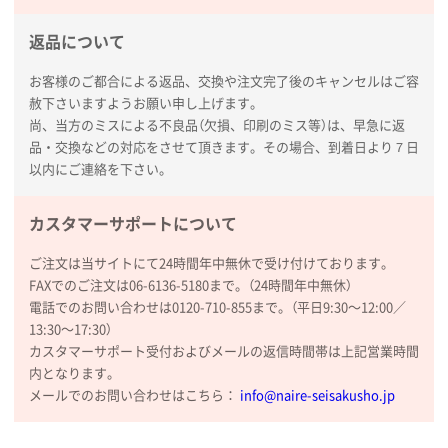
熊本県S社様
ぺんてる ビクーニャフィール
1000枚
返品について
2026年01月26日 15:45
印刷範囲が広かったから、取扱商品
お客様のご都合による返品、交換や注文完了後のキャンセルはご容
赦下さいますようお願い申し上げます。
尚、当方のミスによる不良品（欠損、印刷のミス等）は、早急に返
新潟県R社様
品・交換などの対応をさせて頂きます。その場合、到着日より７日
ワンポイントポリ袋 A4サイズ
1000枚
以内にご連絡を下さい。
2026年01月16日 10:53
納期が比較的短く、ロット数が豊富に選べて価格が安
カスタマーサポートについて
かったため
ご注文は当サイトにて24時間年中無休で受け付けております。
山口県P社様
FAXでのご注文は06-6136-5180まで。（24時間年中無休）
【トートバッグ・エコバッグ】特別ご注文ページ
電話でのお問い合わせは0120-710-855まで。（平日9:30〜12:00／
③
1枚
13:30〜17:30）
2026年01月09日 13:48
カスタマーサポート受付およびメールの返信時間帯は上記営業時間
希望の商品の取り扱いがあったので
内となります。
メールでのお問い合わせはこちら：
info@naire-seisakusho.jp
大阪府のお客様
厚手コットンマチ付トートL ナチュラル(A4対応)