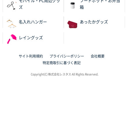
モバイル・PC周辺グッ
フードポット・お弁当
岡山県K社様
ズ
箱
ワンポイントポリ袋 A4サイズ
1000枚
2025年10月28日 09:06
名入れハンガー
あったかグッズ
サイトが見やすい
レイングッズ
東京都N社様
ワンポイントポリ袋 A4サイズ
700枚
2025年10月16日 11:34
サイト利用規約
プライバシーポリシー
会社概要
サイト構成が解りやすかったから
特定商取引に基づく表記
東京都J社様
Copyright(C) 株式会社レスタス All Rights Reserved.
ブックメモ付箋
200枚
2025年10月16日 10:30
丁度良いものがあったので
群馬県K社様
ポリ袋 手穴B4サイズ
1000枚
2025年10月11日 09:47