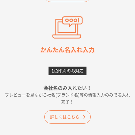
希望の商品（今回発注分）が一番安かったため
東京都M社様
ワンポイント箔押し紙袋 M横サイズ(A4対応)
100
枚
2026年05月21日 12:56
簡単そだったら
かんたん名入れ入力
愛知県F社様
カームメタル
300枚
1色印刷のみ対応
2026年05月19日 12:05
種類の豊富さと価格
会社名のみ入れたい！
プレビューを見ながら社名(ブランド名)等の情報入力のみで名入れ
大阪府E社様
完了！
ワンポイントポリ袋 A4サイズ
1000枚
2026年04月25日 17:53
詳しくはこちら
納期が早そうだった
愛知県S社様