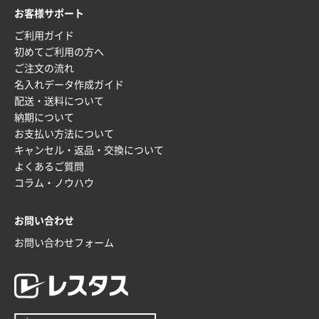
価格と納期が希望に合ったから
お客様サポート
ご利用ガイド
神奈川県S社様
初めてご利用の方へ
ワンポイント箔押し紙袋 M横サイズ(A4対応)
500
ご注文の流れ
枚
名入れデータ作成ガイド
2025年12月16日 10:39
配送・送料について
短納期対応が素晴らしい
納期について
お支払い方法について
富山県O社様
キャンセル・返品・交換について
uni ジェットストリーム 07
100枚
よくあるご質問
2025年12月09日 14:04
コラム・ノウハウ
安い、早い
お問い合わせ
埼玉県G社様
ラミネート紙袋 規格L4サイズ(B4対応)
1000枚
お問い合わせフォーム
2025年12月04日 17:34
値段が安かった。
兵庫県のお客様