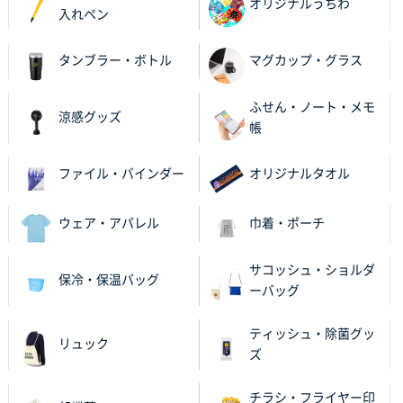
オリジナルうちわ
入れペン
茨城県G社様
タンブラー・ボトル
マグカップ・グラス
uni ジェットストリーム 05
300枚
2025年11月21日 16:39
ふせん・ノート・メモ
何度か注文していて、満足していたから
涼感グッズ
帳
神奈川県のお客様
のしメモ100P
800枚
ファイル・バインダー
オリジナルタオル
2025年11月18日 13:29
のし文言が変更できたのと価格。
ウェア・アパレル
巾着・ポーチ
千葉県M社様
サコッシュ・ショルダ
保冷・保温バッグ
ワンポイント箔押し紙袋 Sサイズ(A5対応)
100枚
ーバッグ
2025年11月06日 14:57
営業ご担当者さまより、ご丁寧なサポートをいただ
ティッシュ・除菌グッ
リュック
き、他のネット印刷サービスよりも安心して購入まで
ズ
進められました。
チラシ・フライヤー印