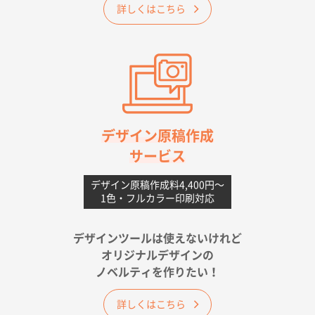
詳しくはこちら
A4フルカラークリアファイル
1000枚
2026年06月11日 14:46
前回使用して良かった。
高知県I社様
【ポリ】特別ご注文ページ
1000枚
2026年06月08日 17:38
対応の速さ、丁寧さ、提案など
デザイン原稿作成
サービス
愛媛県S社様
不織布フラットバッグ（A4縦サイズ）
1000枚
デザイン原稿作成料4,400円〜
1色・フルカラー印刷対応
2026年05月25日 15:10
金額は当然のことですが、ネットからの注文しやすさ
が決め手です
デザインツールは使えないけれど
オリジナルデザインの
佐賀県A社様
ノベルティを作りたい！
ベーシックサコッシュ
1000枚
2026年05月23日 16:24
詳しくはこちら