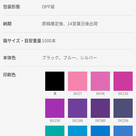
包装形態
OPP袋
納期
原稿確定後、14営業日後出荷
箱サイズ・目安重量
1000本
本体色
ブラック、ブルー、シルバー
印刷色
黒
DIC27
DIC48
DIC152
DIC150
DIC188
DIC580
DIC256