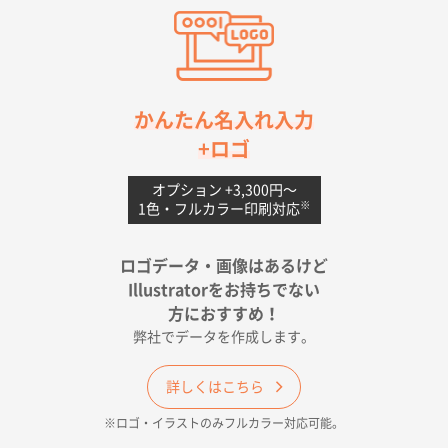
ワンポイントポリ袋 A4サイズ(黒)
1000枚
2026年04月20日 14:28
お値打ちだったので
茨城県G社様
かんたん名入れ入力
uni ジェットストリーム 05
300枚
+ロゴ
2026年04月18日 16:40
値段と注文のしやすさ
オプション +3,300円〜
※
1色・フルカラー印刷対応
宮崎県Y社様
ポリ袋 手穴A4サイズ
5000枚
ロゴデータ・画像はあるけど
2026年04月17日 09:28
Illustratorをお持ちでない
印刷色が豊富であったため
方におすすめ！
弊社でデータを作成します。
和歌山県H社様
ECO OPPワンポイントポリ袋 A4サイズ（透明）
詳しくはこちら
500枚
※ロゴ・イラストのみフルカラー対応可能。
2026年04月16日 14:31