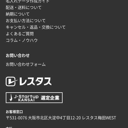
名入れデータ作成ガイド
2025年12月16日 10:39
配送・送料について
短納期対応が素晴らしい
納期について
お支払い方法について
富山県O社様
キャンセル・返品・交換について
uni ジェットストリーム 07
100枚
よくあるご質問
2025年12月09日 14:04
コラム・ノウハウ
安い、早い
お問い合わせ
埼玉県G社様
ラミネート紙袋 規格L4サイズ(B4対応)
1000枚
お問い合わせフォーム
2025年12月04日 17:34
値段が安かった。
兵庫県のお客様
スタンダードメモ100P
100枚
2025年12月02日 23:00
ロゴが入れられること
お客様窓口
〒531-0076 大阪市北区大淀中4丁目12-20 レスタス梅田WEST
大阪府E社様