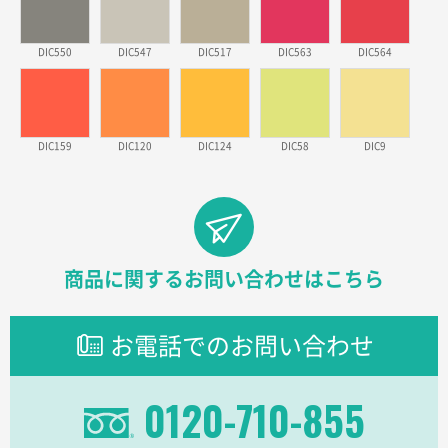
徳島県S社様
DIC550
DIC547
DIC517
DIC563
DIC564
ワンポイントポリ袋 A4サイズ
1000枚
2026年03月09日 08:27
金額が安いのと納期が間に合いそうなのと。
DIC159
DIC120
DIC124
DIC58
DIC9
東京都のお客様
ラミネート紙袋 規格L1サイズ(A4対応)
1000枚
2026年02月26日 15:33
見積りの仕方が明確だったから
東京都D社様
商品に関するお問い合わせはこちら
【オーダー商品】特別ご注文ページ04
1000枚
2026年02月17日 12:18
お電話でのお問い合わせ
柔軟かつスピーディーに対応してくれたため
東京都のお客様
0120-710-855
ラミネート紙袋 規格L1サイズ(A4対応)
1000枚
2026年02月16日 14:47