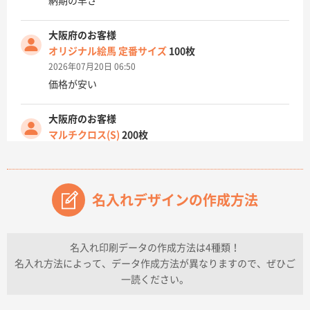
納期の早さ
大阪府のお客様
オリジナル絵馬 定番サイズ
100枚
2026年07月20日 06:50
価格が安い
大阪府のお客様
マルチクロス(S)
200枚
2026年07月14日 13:26
原稿データ流用が可能で価格が妥当なこと
名入れデザインの作成方法
兵庫県のお客様
チケットホルダー ダブルポケット
1000枚
2026年07月13日 10:50
名入れ印刷データの作成方法は4種類！
上記のとおりです。
名入れ方法によって、データ作成方法が異なりますので、ぜひご
一読ください。
愛知県I社様
【オーダー商品】特別ご注文ページ04
3000枚