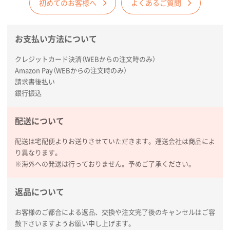
商品がよさそうだったから
初めてのお客様へ
よくあるご質問
東京都N社様
お支払い方法について
コットンバッグM(B4対応)
200枚
2026年01月29日 11:46
クレジットカード決済（WEBからの注文時のみ）
商品情報の正確な記載、スムーズなシステム対応
Amazon Pay（WEBからの注文時のみ）
請求書後払い
広島県(社様
銀行振込
タッチペン付3色+1色スリムペン（再生ABS）
500
枚
配送について
2026年01月27日 13:12
毎年注文しており、信頼できるから。出来上がりも満
配送は宅配便よりお送りさせていただきます。運送会社は商品によ
足している。
り異なります。
※海外への発送は行っておりません。予めご了承ください。
熊本県S社様
ぺんてる ビクーニャフィール
1000枚
返品について
2026年01月26日 15:45
印刷範囲が広かったから、取扱商品
お客様のご都合による返品、交換や注文完了後のキャンセルはご容
赦下さいますようお願い申し上げます。