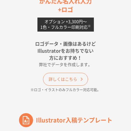
かんたん名入れ入力
uni ジェットストリーム 05
300枚
+ロゴ
2026年04月18日 16:40
値段と注文のしやすさ
オプション +3,300円〜
※
1色・フルカラー印刷対応
宮崎県Y社様
ポリ袋 手穴A4サイズ
5000枚
ロゴデータ・画像はあるけど
2026年04月17日 09:28
Illustratorをお持ちでない
印刷色が豊富であったため
方におすすめ！
弊社でデータを作成します。
和歌山県H社様
ECO OPPワンポイントポリ袋 A4サイズ（透明）
詳しくはこちら
500枚
※ロゴ・イラストのみフルカラー対応可能。
2026年04月16日 14:31
価格と納期
東京都のお客様
ワンポイントポリ袋 A4サイズ
Illustrator入稿テンプレート
1000枚
2026年04月16日 11:41