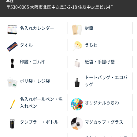
本社
ECOワンポイントポリ袋 A4サイズ（白）
1000枚
〒530-0005 大阪市北区中之島3-2-18 住友中之島ビル4F
2025年11月28日 15:13
他部署のスタッフからの指示
名入れカレンダー
封筒
兵庫県S社様
A4箔押し名入れクリアファイル
300枚
タオル
うちわ
2025年11月27日 10:45
以前発注しているので、データが残っている点が良か
印鑑・ゴム印
紙袋・手提げ袋
ったので
トートバッグ・エコバ
栃木県M社様
ポリ袋・レジ袋
ッグ
ビオトープデスクメモ100P
100枚
2025年11月25日 16:41
名入れボールペン・名
前回同様、安心できるから
オリジナルうちわ
入れペン
茨城県G社様
タンブラー・ボトル
マグカップ・グラス
uni ジェットストリーム 05
300枚
2025年11月21日 16:39