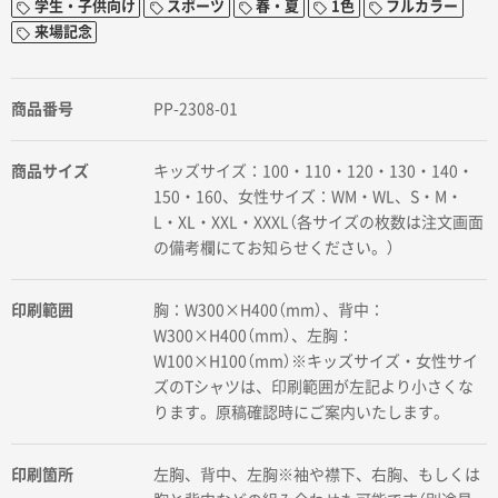
学生・子供向け
スポーツ
春・夏
1色
フルカラー
来場記念
商品番号
PP-2308-01
商品サイズ
キッズサイズ：100・110・120・130・140・
150・160、女性サイズ：WM・WL、S・M・
L・XL・XXL・XXXL（各サイズの枚数は注文画面
の備考欄にてお知らせください。）
印刷範囲
胸：W300×H400（mm）、背中：
W300×H400（mm）、左胸：
W100×H100（mm）※キッズサイズ・女性サイ
ズのTシャツは、印刷範囲が左記より小さくな
ります。原稿確認時にご案内いたします。
印刷箇所
左胸、背中、左胸※袖や襟下、右胸、もしくは