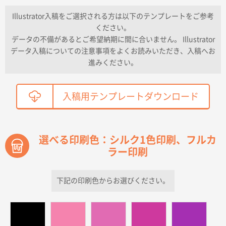
納期が早い
Illustrator入稿をご選択される方は以下のテンプレートをご参考
ください。
東京都K社様
データの不備があるとご希望納期に間に合いません。 Illustrator
ワンポイントポリ袋 A4サイズ
300枚
データ入稿についての注意事項をよくお読みいただき、入稿へお
2026年04月01日 16:32
進みください。
こちらの需要にあったので
鳥取県T社様
入稿用テンプレートダウンロード
【オーダー商品】特別ご注文ページ04
2150枚
2026年03月30日 15:47
過去に当社の他の営業が注文した経緯があったため
選べる印刷色：シルク1色印刷、フルカ
ラー印刷
青森県D社様
ラミネート紙袋 規格S1サイズ(A5対応)
500枚
2026年03月26日 17:31
下記の印刷色からお選びください。
価格が安い
三重県S社様
スタンダードメモ100P
500枚