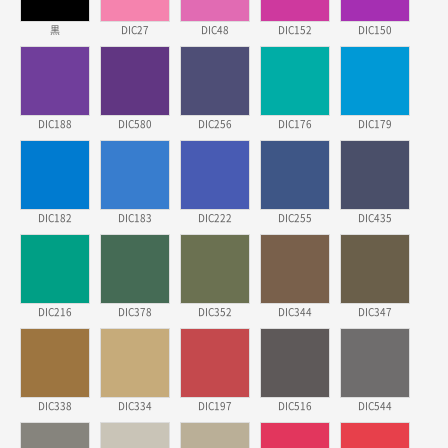
2026年03月23日 11:22
黒
DIC27
DIC48
DIC152
DIC150
希望の商品、値段であった。いぜん注文したことがあ
るため、
東京都株社様
DIC188
DIC580
DIC256
DIC176
DIC179
ECOワンポイントポリ袋 A4サイズ（白）
500枚
2026年03月19日 18:57
他のサイトにない商品があったから。
DIC182
DIC183
DIC222
DIC255
DIC435
埼玉県のお客様
ポリ袋 手穴A4サイズ
5000枚
2026年03月18日 14:12
安そうだった
DIC216
DIC378
DIC352
DIC344
DIC347
東京都のお客様
ワンポイントポリ袋 B4サイズ
1000枚
2026年03月17日 19:11
DIC338
DIC334
DIC197
DIC516
DIC544
実績が多そうでお安いようだったので