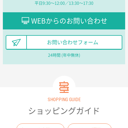
平日9:30〜12:00／13:30〜17:30
分かりやすく、予算に近かったため
大阪府F社様
WEBからのお問い合わせ
【オーダー商品】特別ご注文ページ04
1枚
2026年02月13日 22:10
レスタスさんでは以前、自社封筒を製作していただき
お問い合わせフォーム
ました早く、安く、丁寧につくられているので安心し
てお願いできます。
24時間 (年中無休)
長野県R社様
陶器マグストレートラウンドリップ
100枚
2026年02月09日 14:27
コップの形
SHOPPING GUIDE
愛知県株社様
厚手コットンA4フラットトート ナチュラル
600
ショッピングガイド
枚
2026年02月03日 18:12