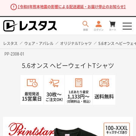
【令和8年熊本地震の影響による配送遅延・お届け停止のお知らせ】
レスタス
ウェア・アパレル
オリジナルTシャツ
5.6オンス ヘビーウェ
PP-2308-01
5.6オンス ヘビーウェイトTシャツ
1点あたり最安
最短発送
30枚〜
1,133円〜
送料無料
15営業日
ご注文OK!
（印刷料込・税込）
商品を探す