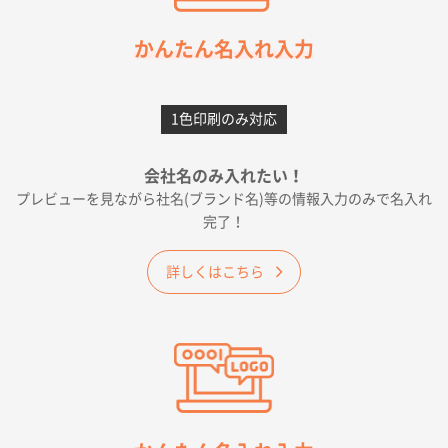
2026年05月21日 12:56
簡単そだったら
かんたん名入れ入力
愛知県F社様
カームメタル
300枚
1色印刷のみ対応
2026年05月19日 12:05
種類の豊富さと価格
会社名のみ入れたい！
プレビューを見ながら社名(ブランド名)等の情報入力のみで名入れ
大阪府E社様
完了！
ワンポイントポリ袋 A4サイズ
1000枚
2026年04月25日 17:53
詳しくはこちら
納期が早そうだった
愛知県S社様
ワンポイントポリ袋 A4サイズ(黒)
1000枚
2026年04月20日 14:28
お値打ちだったので
茨城県G社様