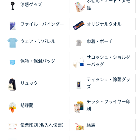
ふせん・ノート・メモ
何度か注文していて、満足していたから
涼感グッズ
帳
神奈川県のお客様
のしメモ100P
800枚
ファイル・バインダー
オリジナルタオル
2025年11月18日 13:29
のし文言が変更できたのと価格。
ウェア・アパレル
巾着・ポーチ
千葉県M社様
サコッシュ・ショルダ
保冷・保温バッグ
ワンポイント箔押し紙袋 Sサイズ(A5対応)
100枚
ーバッグ
2025年11月06日 14:57
営業ご担当者さまより、ご丁寧なサポートをいただ
ティッシュ・除菌グッ
リュック
き、他のネット印刷サービスよりも安心して購入まで
ズ
進められました。
チラシ・フライヤー印
胡蝶蘭
大阪府V社様
刷
【ポリ袋】特別ご注文ページ
3000枚
2025年11月06日 14:21
伝票印刷（名入れ伝票）
絵馬
昨年利用した時に、納期と金額面でかなり業者さんを
比較して決めさせていただきました。 昨年注文分も、