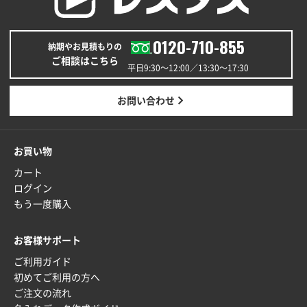
A4バインダー(2ツ折)
300枚
2025年12月24日 14:43
0120-710-855
以前の注文も含め価格と品質
納期やお見積もりの
ご相談はこちら
平日9:30〜12:00／13:30〜17:30
青森県K社様
ワンポイントポリ袋 A4サイズ
1000枚
お問い合わせ
2025年12月24日 13:22
安い
お買い物
東京都M社様
カート
ワンポイント箔押し紙袋 M横サイズ(A4対応)
100
ログイン
枚
もう一度購入
2025年12月22日 03:31
価格と納期が希望に合ったから
お客様サポート
ご利用ガイド
神奈川県S社様
初めてご利用の方へ
ワンポイント箔押し紙袋 M横サイズ(A4対応)
500
ご注文の流れ
枚