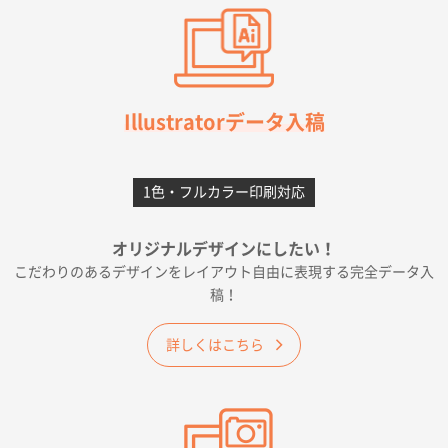
2026年07月03日 09:23
柳さんの対応が素晴らしかった。
千葉県A社様
フレキソレジ袋 Uバッグ 35号
5000枚
Illustratorデータ入稿
2026年06月28日 15:14
前回購入したので
1色・フルカラー印刷対応
千葉県A社様
フレキソレジ袋 Uバッグ 35号
5000枚
オリジナルデザインにしたい！
2026年06月19日 09:41
こだわりのあるデザインをレイアウト自由に表現する完全データ入
価格 大丈夫そうな会社に見えた
稿！
大阪府のお客様
詳しくはこちら
A4フルカラークリアファイル
1000枚
2026年06月11日 14:46
前回使用して良かった。