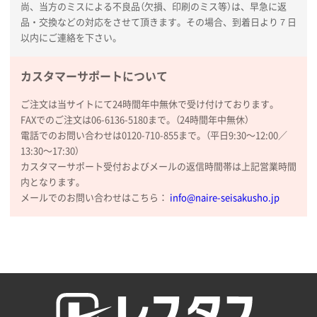
尚、当方のミスによる不良品（欠損、印刷のミス等）は、早急に返
新潟県R社様
品・交換などの対応をさせて頂きます。その場合、到着日より７日
ワンポイントポリ袋 A4サイズ
1000枚
以内にご連絡を下さい。
2026年01月16日 10:53
納期が比較的短く、ロット数が豊富に選べて価格が安
カスタマーサポートについて
かったため
ご注文は当サイトにて24時間年中無休で受け付けております。
山口県P社様
FAXでのご注文は06-6136-5180まで。（24時間年中無休）
【トートバッグ・エコバッグ】特別ご注文ページ
電話でのお問い合わせは0120-710-855まで。（平日9:30〜12:00／
③
1枚
13:30〜17:30）
2026年01月09日 13:48
カスタマーサポート受付およびメールの返信時間帯は上記営業時間
希望の商品の取り扱いがあったので
内となります。
メールでのお問い合わせはこちら：
info@naire-seisakusho.jp
大阪府のお客様
厚手コットンマチ付トートL ナチュラル(A4対応)
200枚
2025年12月25日 13:33
いつもきちんとしてる。
福島県W社様