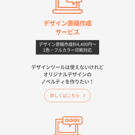
高知県I社様
【ポリ】特別ご注文ページ
1000枚
2026年06月08日 17:38
対応の速さ、丁寧さ、提案など
デザイン原稿作成
サービス
愛媛県S社様
不織布フラットバッグ（A4縦サイズ）
1000枚
デザイン原稿作成料4,400円〜
1色・フルカラー印刷対応
2026年05月25日 15:10
金額は当然のことですが、ネットからの注文しやすさ
が決め手です
デザインツールは使えないけれど
オリジナルデザインの
佐賀県A社様
ノベルティを作りたい！
ベーシックサコッシュ
1000枚
2026年05月23日 16:24
詳しくはこちら
希望の商品（今回発注分）が一番安かったため
東京都M社様
ワンポイント箔押し紙袋 M横サイズ(A4対応)
100
枚