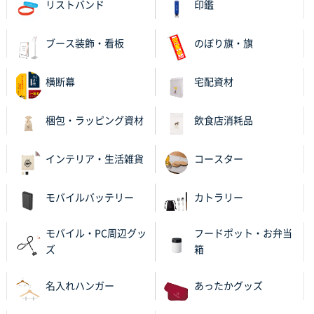
リストバンド
印鑑
納期がギリギリだったにも関わらず、丁寧に対応して
頂きました。 今回も無理を言っておりますが、丁寧な
対応を頂いており助かっております。
ブース装飾・看板
のぼり旗・旗
和歌山県S社様
横断幕
宅配資材
レギュラーのぼり（W600mm×H1800mm）
4枚
2025年11月05日 11:13
梱包・ラッピング資材
飲食店消耗品
紹介されたから
インテリア・生活雑貨
コースター
大分県Y社様
不織布スクエアトート(A4サイズ)
300枚
2025年10月28日 17:10
モバイルバッテリー
カトラリー
バリエーション
モバイル・PC周辺グッ
フードポット・お弁当
岡山県K社様
ズ
箱
ワンポイントポリ袋 A4サイズ
1000枚
2025年10月28日 09:06
名入れハンガー
あったかグッズ
サイトが見やすい