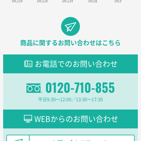
DIC159
DIC120
DIC124
DIC58
DIC9
東京都のお客様
ラミネート紙袋 規格L1サイズ(A4対応)
1000枚
2026年02月26日 15:33
見積りの仕方が明確だったから
東京都D社様
商品に関するお問い合わせはこちら
【オーダー商品】特別ご注文ページ04
1000枚
2026年02月17日 12:18
お電話でのお問い合わせ
柔軟かつスピーディーに対応してくれたため
東京都のお客様
0120-710-855
ラミネート紙袋 規格L1サイズ(A4対応)
1000枚
2026年02月16日 14:47
平日9:30〜12:00／13:30〜17:30
分かりやすく、予算に近かったため
大阪府F社様
WEBからのお問い合わせ
【オーダー商品】特別ご注文ページ04
1枚
2026年02月13日 22:10
レスタスさんでは以前、自社封筒を製作していただき