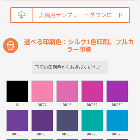
鳥取県T社様
入稿用テンプレートダウンロード
【オーダー商品】特別ご注文ページ04
2150枚
2026年03月30日 15:47
過去に当社の他の営業が注文した経緯があったため
選べる印刷色：シルク1色印刷、フルカ
ラー印刷
青森県D社様
ラミネート紙袋 規格S1サイズ(A5対応)
500枚
2026年03月26日 17:31
下記の印刷色からお選びください。
価格が安い
三重県S社様
スタンダードメモ100P
500枚
2026年03月23日 11:22
黒
DIC27
DIC48
DIC152
DIC150
希望の商品、値段であった。いぜん注文したことがあ
るため、
東京都株社様
DIC188
DIC580
DIC256
DIC176
DIC179
ECOワンポイントポリ袋 A4サイズ（白）
500枚