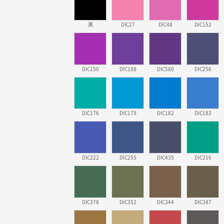
黒
DIC27
DIC48
DIC152
DIC150
DIC188
DIC580
DIC256
DIC176
DIC179
DIC182
DIC183
DIC222
DIC255
DIC435
DIC216
DIC378
DIC352
DIC344
DIC347