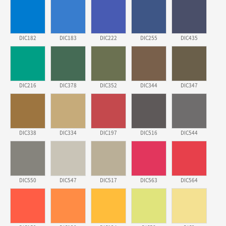
2026年03月19日 18:57
他のサイトにない商品があったから。
DIC182
DIC183
DIC222
DIC255
DIC435
埼玉県のお客様
ポリ袋 手穴A4サイズ
5000枚
2026年03月18日 14:12
安そうだった
DIC216
DIC378
DIC352
DIC344
DIC347
東京都のお客様
ワンポイントポリ袋 B4サイズ
1000枚
2026年03月17日 19:11
DIC338
DIC334
DIC197
DIC516
DIC544
実績が多そうでお安いようだったので
徳島県S社様
DIC550
DIC547
DIC517
DIC563
DIC564
ワンポイントポリ袋 A4サイズ
1000枚
2026年03月09日 08:27
金額が安いのと納期が間に合いそうなのと。