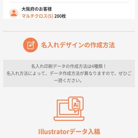
大阪府のお客様
マルチクロス(S)
200枚
2026年07月14日 13:26
原稿データ流用が可能で価格が妥当なこと
名入れデザインの作成方法
兵庫県のお客様
チケットホルダー ダブルポケット
1000枚
2026年07月13日 10:50
名入れ印刷データの作成方法は4種類！
上記のとおりです。
名入れ方法によって、データ作成方法が異なりますので、ぜひご
一読ください。
愛知県I社様
【オーダー商品】特別ご注文ページ04
3000枚
2026年07月03日 09:23
柳さんの対応が素晴らしかった。
千葉県A社様
フレキソレジ袋 Uバッグ 35号
5000枚
Illustratorデータ入稿
2026年06月28日 15:14