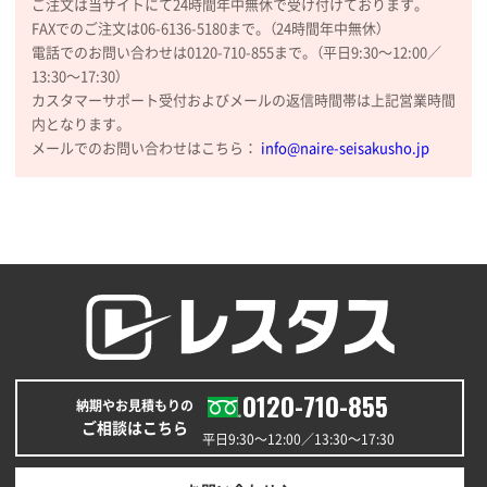
ご注文は当サイトにて24時間年中無休で受け付けております。
山口県P社様
FAXでのご注文は06-6136-5180まで。（24時間年中無休）
【トートバッグ・エコバッグ】特別ご注文ページ
電話でのお問い合わせは0120-710-855まで。（平日9:30〜12:00／
③
1枚
13:30〜17:30）
2026年01月09日 13:48
カスタマーサポート受付およびメールの返信時間帯は上記営業時間
希望の商品の取り扱いがあったので
内となります。
メールでのお問い合わせはこちら：
info@naire-seisakusho.jp
大阪府のお客様
厚手コットンマチ付トートL ナチュラル(A4対応)
200枚
2025年12月25日 13:33
いつもきちんとしてる。
福島県W社様
A4バインダー(2ツ折)
300枚
2025年12月24日 14:43
0120-710-855
以前の注文も含め価格と品質
納期やお見積もりの
ご相談はこちら
平日9:30〜12:00／13:30〜17:30
青森県K社様
ワンポイントポリ袋 A4サイズ
1000枚