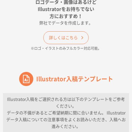
ロゴデータ・画像はあるけど
2026年04月17日 09:28
Illustratorをお持ちでない
印刷色が豊富であったため
方におすすめ！
弊社でデータを作成します。
和歌山県H社様
ECO OPPワンポイントポリ袋 A4サイズ（透明）
詳しくはこちら
500枚
※ロゴ・イラストのみフルカラー対応可能。
2026年04月16日 14:31
価格と納期
東京都のお客様
ワンポイントポリ袋 A4サイズ
Illustrator入稿テンプレート
1000枚
2026年04月16日 11:41
納期が早い
Illustrator入稿をご選択される方は以下のテンプレートをご参考
ください。
東京都K社様
データの不備があるとご希望納期に間に合いません。 Illustrator
ワンポイントポリ袋 A4サイズ
300枚
データ入稿についての注意事項をよくお読みいただき、入稿へお
2026年04月01日 16:32
進みください。
こちらの需要にあったので