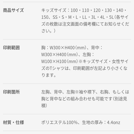
商品サイズ
キッズサイズ：100・110・120・130・140・
150、SS・S・M・L・LL・3L・4L・5L（各サイ
ズの枚数は注文画面の備考欄にてお知らせくだ
さい。）
印刷範囲
胸：W300×H400（mm）、背中：
W300×H400（mm）、左胸：
W100×H100（mm）※キッズサイズ・女性サイ
ズのTシャツは、印刷範囲が左記より小さくな
ります。
印刷箇所
左胸、背中、左胸※袖や襟下、右胸、もしくは
胸と背中などの組み合わせも可能です（別途見
積）
材質・仕様
ポリエステル100％、生地の厚み：4.4onz