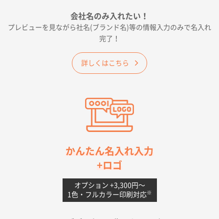
種類の豊富さと価格
会社名のみ入れたい！
プレビューを見ながら社名(ブランド名)等の情報入力のみで名入れ
大阪府E社様
完了！
ワンポイントポリ袋 A4サイズ
1000枚
2026年04月25日 17:53
詳しくはこちら
納期が早そうだった
愛知県S社様
ワンポイントポリ袋 A4サイズ(黒)
1000枚
2026年04月20日 14:28
お値打ちだったので
茨城県G社様
かんたん名入れ入力
uni ジェットストリーム 05
300枚
+ロゴ
2026年04月18日 16:40
値段と注文のしやすさ
オプション +3,300円〜
※
1色・フルカラー印刷対応
宮崎県Y社様
ポリ袋 手穴A4サイズ
5000枚