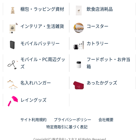
2025年11月05日 11:13
梱包・ラッピング資材
飲食店消耗品
紹介されたから
インテリア・生活雑貨
コースター
大分県Y社様
不織布スクエアトート(A4サイズ)
300枚
2025年10月28日 17:10
モバイルバッテリー
カトラリー
バリエーション
モバイル・PC周辺グッ
フードポット・お弁当
岡山県K社様
ズ
箱
ワンポイントポリ袋 A4サイズ
1000枚
2025年10月28日 09:06
名入れハンガー
あったかグッズ
サイトが見やすい
レイングッズ
東京都N社様
ワンポイントポリ袋 A4サイズ
700枚
2025年10月16日 11:34
サイト利用規約
プライバシーポリシー
会社概要
サイト構成が解りやすかったから
特定商取引に基づく表記
東京都J社様
Copyright(C) 株式会社レスタス All Rights Reserved.