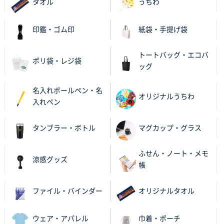
タオル
うちわ
2025年11月27日 10:45
以前発注しているので、データが残っている点が良か
印鑑・ゴム印
紙袋・手提げ袋
ったので
トートバッグ・エコバ
栃木県M社様
ポリ袋・レジ袋
ッグ
ビオトープデスクメモ100P
100枚
2025年11月25日 16:41
名入れボールペン・名
前回同様、安心できるから
オリジナルうちわ
入れペン
茨城県G社様
タンブラー・ボトル
マグカップ・グラス
uni ジェットストリーム 05
300枚
2025年11月21日 16:39
ふせん・ノート・メモ
何度か注文していて、満足していたから
涼感グッズ
帳
神奈川県のお客様
のしメモ100P
800枚
ファイル・バインダー
オリジナルタオル
2025年11月18日 13:29
のし文言が変更できたのと価格。
ウェア・アパレル
巾着・ポーチ