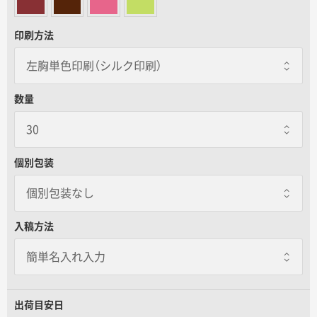
名入れグループサイト
印刷方法
数量
個別包装
個別包装なし
個別包装なし
入稿方法
個別包装あり
一枚あたり+85.00円 / 3日出荷
1枚ずつOPP袋にいれてお届けします。
出荷目安日