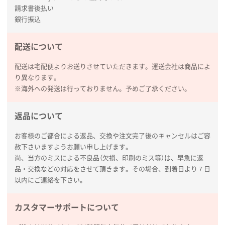
請求書後払い
広島県(社様
銀行振込
タッチペン付3色+1色スリムペン（再生ABS）
500
枚
配送について
2026年01月27日 13:12
毎年注文しており、信頼できるから。出来上がりも満
配送は宅配便よりお送りさせていただきます。運送会社は商品によ
足している。
り異なります。
※海外への発送は行っておりません。予めご了承ください。
熊本県S社様
ぺんてる ビクーニャフィール
1000枚
返品について
2026年01月26日 15:45
印刷範囲が広かったから、取扱商品
お客様のご都合による返品、交換や注文完了後のキャンセルはご容
赦下さいますようお願い申し上げます。
尚、当方のミスによる不良品（欠損、印刷のミス等）は、早急に返
新潟県R社様
品・交換などの対応をさせて頂きます。その場合、到着日より７日
ワンポイントポリ袋 A4サイズ
1000枚
以内にご連絡を下さい。
2026年01月16日 10:53
納期が比較的短く、ロット数が豊富に選べて価格が安
カスタマーサポートについて
かったため