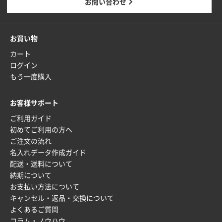
お問い合わせ
2025年12月24日 13:22
安い
お買い物
東京都M社様
カート
ワンポイント箔押し紙袋 M横サイズ(A4対応)
100
ログイン
枚
もう一度購入
2025年12月22日 03:31
価格と納期が希望に合ったから
お客様サポート
ご利用ガイド
神奈川県S社様
初めてご利用の方へ
ワンポイント箔押し紙袋 M横サイズ(A4対応)
500
ご注文の流れ
枚
名入れデータ作成ガイド
2025年12月16日 10:39
配送・送料について
短納期対応が素晴らしい
納期について
お支払い方法について
富山県O社様
キャンセル・返品・交換について
uni ジェットストリーム 07
100枚
よくあるご質問
2025年12月09日 14:04
コラム・ノウハウ