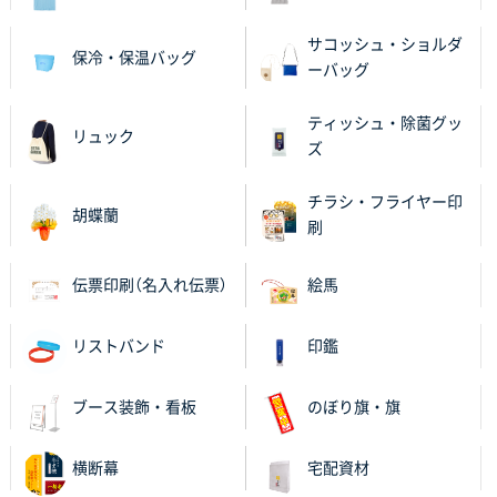
千葉県M社様
サコッシュ・ショルダ
保冷・保温バッグ
ワンポイント箔押し紙袋 Sサイズ(A5対応)
100枚
ーバッグ
2025年11月06日 14:57
営業ご担当者さまより、ご丁寧なサポートをいただ
ティッシュ・除菌グッ
リュック
き、他のネット印刷サービスよりも安心して購入まで
ズ
進められました。
チラシ・フライヤー印
胡蝶蘭
大阪府V社様
刷
【ポリ袋】特別ご注文ページ
3000枚
2025年11月06日 14:21
伝票印刷（名入れ伝票）
絵馬
昨年利用した時に、納期と金額面でかなり業者さんを
比較して決めさせていただきました。 昨年注文分も、
リストバンド
印鑑
納期がギリギリだったにも関わらず、丁寧に対応して
頂きました。 今回も無理を言っておりますが、丁寧な
対応を頂いており助かっております。
ブース装飾・看板
のぼり旗・旗
和歌山県S社様
横断幕
宅配資材
レギュラーのぼり（W600mm×H1800mm）
4枚