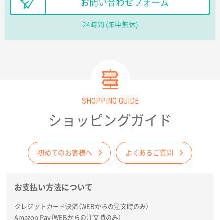
お問い合わせフォーム
ました早く、安く、丁寧につくられているので安心し
てお願いできます。
24時間 (年中無休)
長野県R社様
陶器マグストレートラウンドリップ
100枚
2026年02月09日 14:27
コップの形
SHOPPING GUIDE
愛知県株社様
厚手コットンA4フラットトート ナチュラル
600
ショッピングガイド
枚
2026年02月03日 18:12
商品がよさそうだったから
初めてのお客様へ
よくあるご質問
東京都N社様
お支払い方法について
コットンバッグM(B4対応)
200枚
2026年01月29日 11:46
クレジットカード決済（WEBからの注文時のみ）
商品情報の正確な記載、スムーズなシステム対応
Amazon Pay（WEBからの注文時のみ）