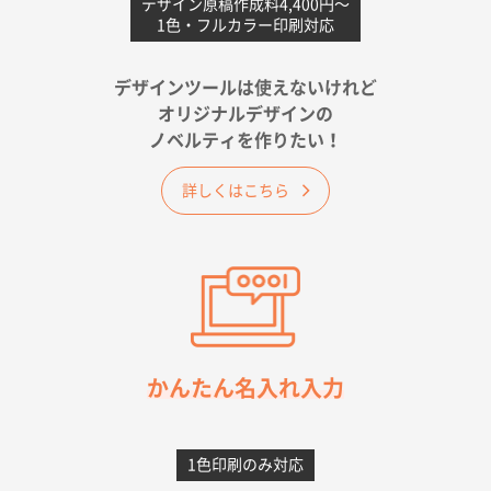
不織布フラットバッグ（A4縦サイズ）
1000枚
デザイン原稿作成料4,400円〜
1色・フルカラー印刷対応
2026年05月25日 15:10
金額は当然のことですが、ネットからの注文しやすさ
が決め手です
デザインツールは使えないけれど
オリジナルデザインの
佐賀県A社様
ノベルティを作りたい！
ベーシックサコッシュ
1000枚
2026年05月23日 16:24
詳しくはこちら
希望の商品（今回発注分）が一番安かったため
東京都M社様
ワンポイント箔押し紙袋 M横サイズ(A4対応)
100
枚
2026年05月21日 12:56
簡単そだったら
かんたん名入れ入力
愛知県F社様
カームメタル
300枚
1色印刷のみ対応
2026年05月19日 12:05