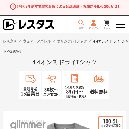
【令和8年熊本地震の影響による配送遅延・お届け停止のお知らせ】
レスタス
ウェア・アパレル
オリジナルTシャツ
4.4オンス ドライTシ
PP-2309-01
4.4オンス ドライTシャツ
1点あたり最安
最短発送
30枚〜
847円〜
送料無料
15営業日
ご注文OK!
（印刷料込・税込）
商品を探す