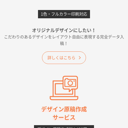
前回購入したので
1色・フルカラー印刷対応
千葉県A社様
フレキソレジ袋 Uバッグ 35号
5000枚
オリジナルデザインにしたい！
2026年06月19日 09:41
こだわりのあるデザインをレイアウト自由に表現する完全データ入
価格 大丈夫そうな会社に見えた
稿！
大阪府のお客様
詳しくはこちら
A4フルカラークリアファイル
1000枚
2026年06月11日 14:46
前回使用して良かった。
高知県I社様
【ポリ】特別ご注文ページ
1000枚
2026年06月08日 17:38
対応の速さ、丁寧さ、提案など
デザイン原稿作成
サービス
愛媛県S社様