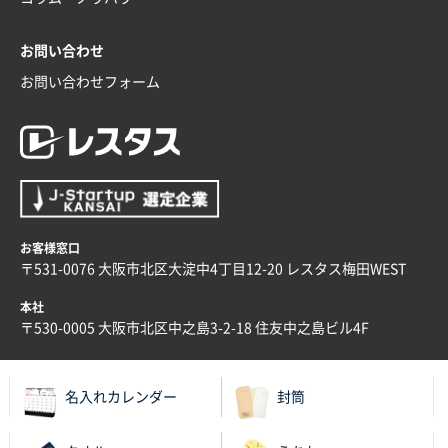
安い、早い
お問い合わせ
埼玉県G社様
ラミネート紙袋 規格L4サイズ(B4対応)
1000枚
お問い合わせフォーム
2025年12月04日 17:34
値段が安かった。
兵庫県のお客様
スタンダードメモ100P
100枚
2025年12月02日 23:00
ロゴが入れられること
お客様窓口
〒531-0076 大阪市北区大淀中4丁目12-20 レスタス梅田WEST
大阪府E社様
本社
ECOワンポイントポリ袋 A4サイズ（白）
1000枚
〒530-0005 大阪市北区中之島3-2-18 住友中之島ビル4F
2025年11月28日 15:13
他部署のスタッフからの指示
名入れカレンダー
封筒
兵庫県S社様
A4箔押し名入れクリアファイル
300枚