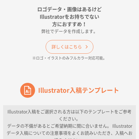
宮崎県Y社様
ポリ袋 手穴A4サイズ
5000枚
ロゴデータ・画像はあるけど
2026年04月17日 09:28
Illustratorをお持ちでない
印刷色が豊富であったため
方におすすめ！
弊社でデータを作成します。
和歌山県H社様
ECO OPPワンポイントポリ袋 A4サイズ（透明）
詳しくはこちら
500枚
※ロゴ・イラストのみフルカラー対応可能。
2026年04月16日 14:31
価格と納期
東京都のお客様
ワンポイントポリ袋 A4サイズ
Illustrator入稿テンプレート
1000枚
2026年04月16日 11:41
納期が早い
Illustrator入稿をご選択される方は以下のテンプレートをご参考
ください。
東京都K社様
データの不備があるとご希望納期に間に合いません。 Illustrator
ワンポイントポリ袋 A4サイズ
300枚
データ入稿についての注意事項をよくお読みいただき、入稿へお
2026年04月01日 16:32