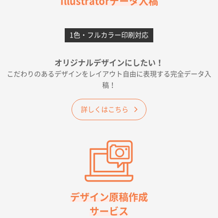
Illustratorデータ入稿
2026年06月28日 15:14
前回購入したので
1色・フルカラー印刷対応
千葉県A社様
フレキソレジ袋 Uバッグ 35号
5000枚
オリジナルデザインにしたい！
2026年06月19日 09:41
こだわりのあるデザインをレイアウト自由に表現する完全データ入
価格 大丈夫そうな会社に見えた
稿！
大阪府のお客様
詳しくはこちら
A4フルカラークリアファイル
1000枚
2026年06月11日 14:46
前回使用して良かった。
高知県I社様
【ポリ】特別ご注文ページ
1000枚
2026年06月08日 17:38
対応の速さ、丁寧さ、提案など
デザイン原稿作成
サービス