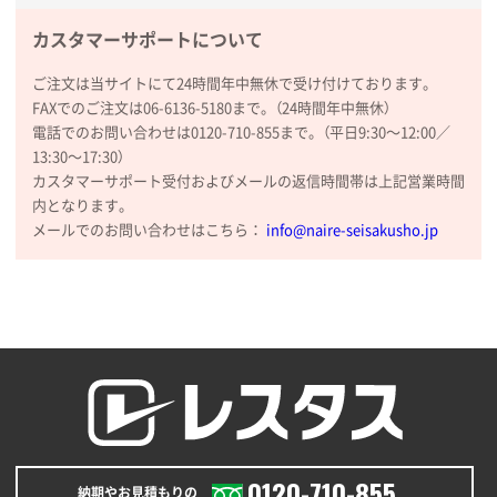
カスタマーサポートについて
山口県P社様
【トートバッグ・エコバッグ】特別ご注文ページ
ご注文は当サイトにて24時間年中無休で受け付けております。
③
1枚
FAXでのご注文は06-6136-5180まで。（24時間年中無休）
2026年01月09日 13:48
電話でのお問い合わせは0120-710-855まで。（平日9:30〜12:00／
希望の商品の取り扱いがあったので
13:30〜17:30）
カスタマーサポート受付およびメールの返信時間帯は上記営業時間
大阪府のお客様
内となります。
厚手コットンマチ付トートL ナチュラル(A4対応)
メールでのお問い合わせはこちら：
info@naire-seisakusho.jp
200枚
2025年12月25日 13:33
いつもきちんとしてる。
福島県W社様
A4バインダー(2ツ折)
300枚
2025年12月24日 14:43
以前の注文も含め価格と品質
0120-710-855
納期やお見積もりの
青森県K社様