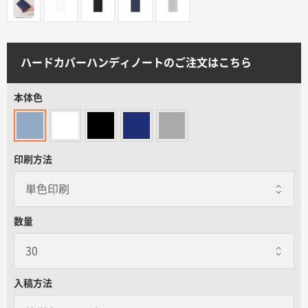
サイトメニュー
初めての方へ
ハードカバーハンディノートのご注文はこちら
ご注文の流れ
本体色
お見積書の作成方法
印刷方法
データ入稿ガイド
数量
再注文について
よくあるご質問
入稿方法