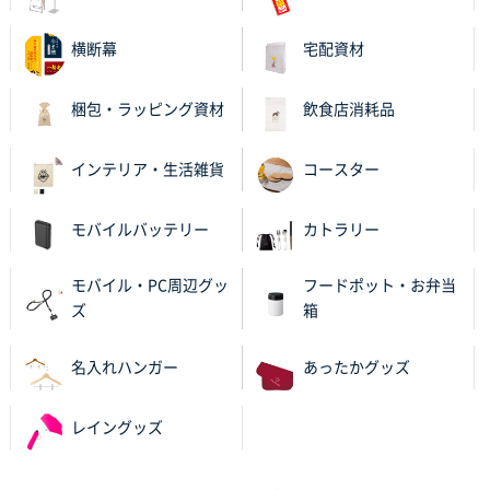
レギュラーのぼり（W600mm×H1800mm）
4枚
2025年11月05日 11:13
横断幕
宅配資材
紹介されたから
梱包・ラッピング資材
飲食店消耗品
大分県Y社様
不織布スクエアトート(A4サイズ)
300枚
2025年10月28日 17:10
インテリア・生活雑貨
コースター
バリエーション
モバイルバッテリー
カトラリー
岡山県K社様
ワンポイントポリ袋 A4サイズ
1000枚
モバイル・PC周辺グッ
フードポット・お弁当
2025年10月28日 09:06
ズ
箱
サイトが見やすい
名入れハンガー
あったかグッズ
東京都N社様
ワンポイントポリ袋 A4サイズ
700枚
レイングッズ
2025年10月16日 11:34
サイト構成が解りやすかったから