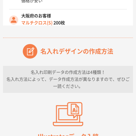
価格が安い
大阪府のお客様
マルチクロス(S)
200枚
2026年07月14日 13:26
原稿データ流用が可能で価格が妥当なこと
名入れデザインの作成方法
兵庫県のお客様
チケットホルダー ダブルポケット
1000枚
2026年07月13日 10:50
名入れ印刷データの作成方法は4種類！
上記のとおりです。
名入れ方法によって、データ作成方法が異なりますので、ぜひご
一読ください。
愛知県I社様
【オーダー商品】特別ご注文ページ04
3000枚
2026年07月03日 09:23
柳さんの対応が素晴らしかった。
千葉県A社様
フレキソレジ袋 Uバッグ 35号
5000枚