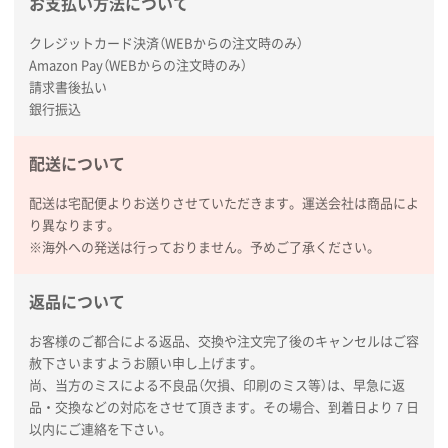
お支払い方法について
商品情報の正確な記載、スムーズなシステム対応
クレジットカード決済（WEBからの注文時のみ）
広島県(社様
Amazon Pay（WEBからの注文時のみ）
タッチペン付3色+1色スリムペン（再生ABS）
500
請求書後払い
枚
銀行振込
2026年01月27日 13:12
毎年注文しており、信頼できるから。出来上がりも満
配送について
足している。
配送は宅配便よりお送りさせていただきます。運送会社は商品によ
熊本県S社様
り異なります。
ぺんてる ビクーニャフィール
1000枚
※海外への発送は行っておりません。予めご了承ください。
2026年01月26日 15:45
印刷範囲が広かったから、取扱商品
返品について
新潟県R社様
お客様のご都合による返品、交換や注文完了後のキャンセルはご容
赦下さいますようお願い申し上げます。
ワンポイントポリ袋 A4サイズ
1000枚
尚、当方のミスによる不良品（欠損、印刷のミス等）は、早急に返
2026年01月16日 10:53
品・交換などの対応をさせて頂きます。その場合、到着日より７日
納期が比較的短く、ロット数が豊富に選べて価格が安
以内にご連絡を下さい。
かったため