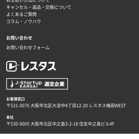
2025年12月09日 14:04
キャンセル・返品・交換について
安い、早い
よくあるご質問
コラム・ノウハウ
埼玉県G社様
ラミネート紙袋 規格L4サイズ(B4対応)
1000枚
お問い合わせ
2025年12月04日 17:34
値段が安かった。
お問い合わせフォーム
兵庫県のお客様
スタンダードメモ100P
100枚
2025年12月02日 23:00
ロゴが入れられること
お客様窓口
大阪府E社様
〒531-0076 大阪市北区大淀中4丁目12-20 レスタス梅田WEST
ECOワンポイントポリ袋 A4サイズ（白）
1000枚
2025年11月28日 15:13
本社
他部署のスタッフからの指示
〒530-0005 大阪市北区中之島3-2-18 住友中之島ビル4F
兵庫県S社様