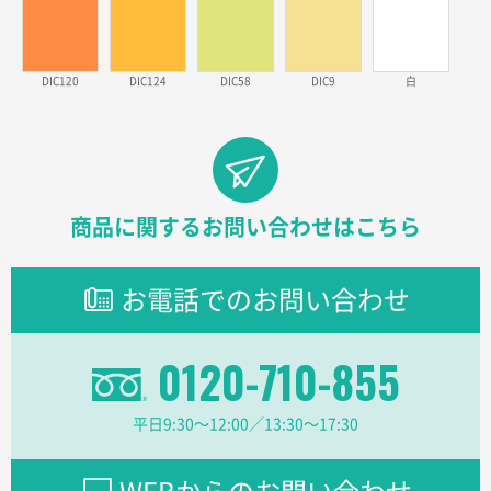
東京都のお客様
ラミネート紙袋 規格L1サイズ(A4対応)
1000枚
DIC120
DIC124
DIC58
DIC9
白
2026年02月26日 15:33
見積りの仕方が明確だったから
東京都D社様
【オーダー商品】特別ご注文ページ04
1000枚
2026年02月17日 12:18
商品に関するお問い合わせはこちら
柔軟かつスピーディーに対応してくれたため
お電話でのお問い合わせ
東京都のお客様
ラミネート紙袋 規格L1サイズ(A4対応)
1000枚
2026年02月16日 14:47
0120-710-855
分かりやすく、予算に近かったため
平日9:30〜12:00／13:30〜17:30
大阪府F社様
【オーダー商品】特別ご注文ページ04
1枚
2026年02月13日 22:10