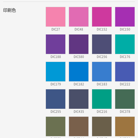
印刷色
DIC27
DIC48
DIC152
DIC150
DIC188
DIC580
DIC256
DIC176
DIC179
DIC182
DIC183
DIC222
DIC255
DIC435
DIC216
DIC378