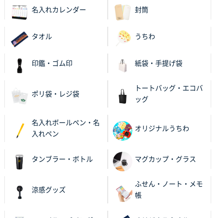
A4箔押し名入れクリアファイル
300枚
名入れカレンダー
封筒
2025年11月27日 10:45
以前発注しているので、データが残っている点が良か
タオル
うちわ
ったので
印鑑・ゴム印
紙袋・手提げ袋
栃木県M社様
ビオトープデスクメモ100P
100枚
トートバッグ・エコバ
2025年11月25日 16:41
ポリ袋・レジ袋
ッグ
前回同様、安心できるから
名入れボールペン・名
茨城県G社様
オリジナルうちわ
入れペン
uni ジェットストリーム 05
300枚
2025年11月21日 16:39
タンブラー・ボトル
マグカップ・グラス
何度か注文していて、満足していたから
ふせん・ノート・メモ
神奈川県のお客様
涼感グッズ
帳
のしメモ100P
800枚
2025年11月18日 13:29