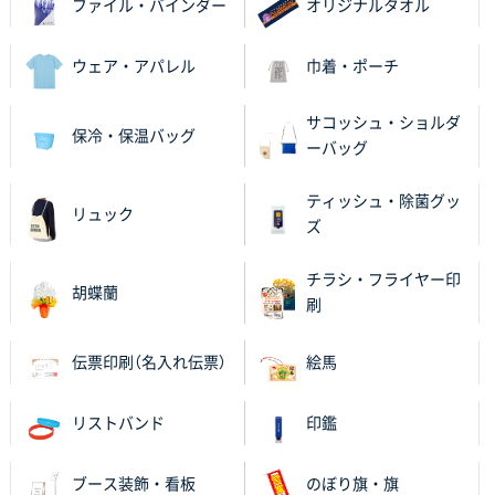
のし文言が変更できたのと価格。
ファイル・バインダー
オリジナルタオル
千葉県M社様
ウェア・アパレル
巾着・ポーチ
ワンポイント箔押し紙袋 Sサイズ(A5対応)
100枚
2025年11月06日 14:57
サコッシュ・ショルダ
保冷・保温バッグ
営業ご担当者さまより、ご丁寧なサポートをいただ
ーバッグ
き、他のネット印刷サービスよりも安心して購入まで
進められました。
ティッシュ・除菌グッ
リュック
ズ
大阪府V社様
【ポリ袋】特別ご注文ページ
3000枚
チラシ・フライヤー印
胡蝶蘭
2025年11月06日 14:21
刷
昨年利用した時に、納期と金額面でかなり業者さんを
比較して決めさせていただきました。 昨年注文分も、
伝票印刷（名入れ伝票）
絵馬
納期がギリギリだったにも関わらず、丁寧に対応して
頂きました。 今回も無理を言っておりますが、丁寧な
リストバンド
印鑑
対応を頂いており助かっております。
和歌山県S社様
ブース装飾・看板
のぼり旗・旗