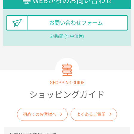
WEBからのお問い合わせ
レスタスさんでは以前、自社封筒を製作していただき
ました早く、安く、丁寧につくられているので安心し
てお願いできます。
お問い合わせフォーム
長野県R社様
24時間 (年中無休)
陶器マグストレートラウンドリップ
100枚
2026年02月09日 14:27
コップの形
愛知県株社様
厚手コットンA4フラットトート ナチュラル
600
SHOPPING GUIDE
枚
2026年02月03日 18:12
ショッピングガイド
商品がよさそうだったから
東京都N社様
初めてのお客様へ
よくあるご質問
コットンバッグM(B4対応)
200枚
2026年01月29日 11:46