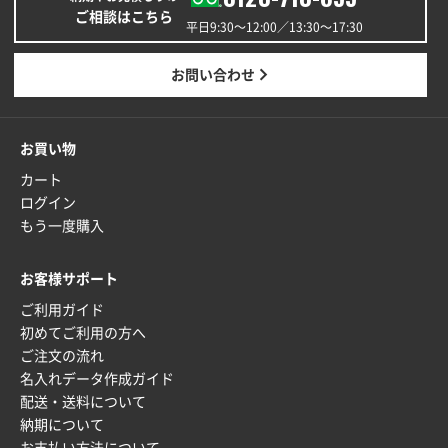
ご相談はこちら
ワンポイントポリ袋 A4サイズ
1000枚
平日9:30〜12:00／13:30〜17:30
2025年12月24日 13:22
安い
お問い合わせ
東京都M社様
ワンポイント箔押し紙袋 M横サイズ(A4対応)
100
お買い物
枚
カート
2025年12月22日 03:31
ログイン
価格と納期が希望に合ったから
もう一度購入
神奈川県S社様
お客様サポート
ワンポイント箔押し紙袋 M横サイズ(A4対応)
500
枚
ご利用ガイド
2025年12月16日 10:39
初めてご利用の方へ
ご注文の流れ
短納期対応が素晴らしい
名入れデータ作成ガイド
配送・送料について
富山県O社様
納期について
uni ジェットストリーム 07
100枚
お支払い方法について