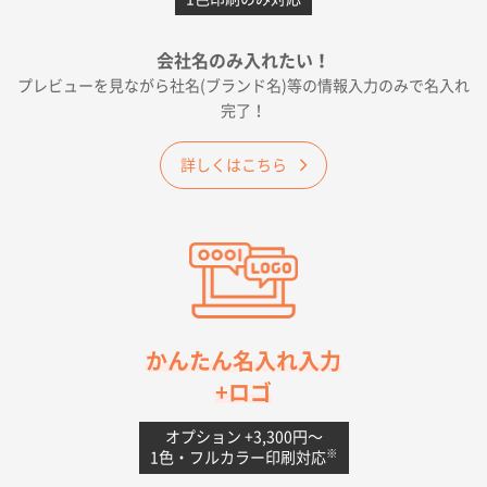
2026年05月19日 12:05
種類の豊富さと価格
会社名のみ入れたい！
プレビューを見ながら社名(ブランド名)等の情報入力のみで名入れ
大阪府E社様
完了！
ワンポイントポリ袋 A4サイズ
1000枚
2026年04月25日 17:53
詳しくはこちら
納期が早そうだった
愛知県S社様
ワンポイントポリ袋 A4サイズ(黒)
1000枚
2026年04月20日 14:28
お値打ちだったので
茨城県G社様
かんたん名入れ入力
uni ジェットストリーム 05
300枚
+ロゴ
2026年04月18日 16:40
値段と注文のしやすさ
オプション +3,300円〜
※
1色・フルカラー印刷対応