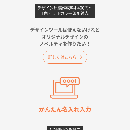
愛媛県S社様
不織布フラットバッグ（A4縦サイズ）
1000枚
デザイン原稿作成料4,400円〜
1色・フルカラー印刷対応
2026年05月25日 15:10
金額は当然のことですが、ネットからの注文しやすさ
が決め手です
デザインツールは使えないけれど
オリジナルデザインの
佐賀県A社様
ノベルティを作りたい！
ベーシックサコッシュ
1000枚
2026年05月23日 16:24
詳しくはこちら
希望の商品（今回発注分）が一番安かったため
東京都M社様
ワンポイント箔押し紙袋 M横サイズ(A4対応)
100
枚
2026年05月21日 12:56
簡単そだったら
かんたん名入れ入力
愛知県F社様
カームメタル
300枚
1色印刷のみ対応