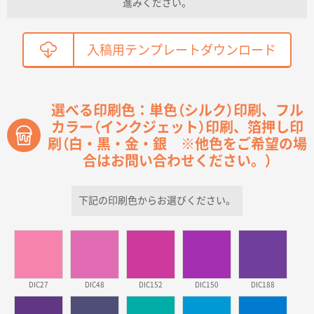
進みください。
こちらの需要にあったので
鳥取県T社様
入稿用テンプレートダウンロード
【オーダー商品】特別ご注文ページ04
2150枚
2026年03月30日 15:47
過去に当社の他の営業が注文した経緯があったため
選べる印刷色：単色（シルク）印刷、フル
カラー（インクジェット）印刷、箔押し印
青森県D社様
刷（白・黒・金・銀 ※他色をご希望の場
ラミネート紙袋 規格S1サイズ(A5対応)
500枚
2026年03月26日 17:31
合はお問い合わせください。）
価格が安い
下記の印刷色からお選びください。
三重県S社様
スタンダードメモ100P
500枚
2026年03月23日 11:22
希望の商品、値段であった。いぜん注文したことがあ
るため、
DIC27
DIC48
DIC152
DIC150
DIC188
東京都株社様