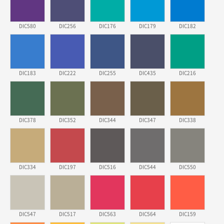
ECOワンポイントポリ袋 A4サイズ（白）
500枚
2026年03月19日 18:57
DIC580
DIC256
DIC176
DIC179
DIC182
他のサイトにない商品があったから。
埼玉県のお客様
ポリ袋 手穴A4サイズ
5000枚
DIC183
DIC222
DIC255
DIC435
DIC216
2026年03月18日 14:12
安そうだった
東京都のお客様
DIC378
DIC352
DIC344
DIC347
DIC338
ワンポイントポリ袋 B4サイズ
1000枚
2026年03月17日 19:11
実績が多そうでお安いようだったので
DIC334
DIC197
DIC516
DIC544
DIC550
徳島県S社様
ワンポイントポリ袋 A4サイズ
1000枚
2026年03月09日 08:27
DIC547
DIC517
DIC563
DIC564
DIC159
金額が安いのと納期が間に合いそうなのと。