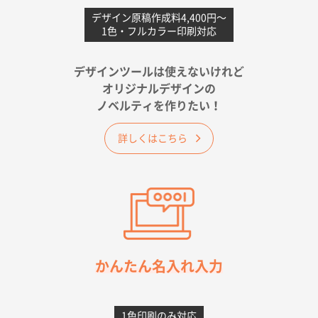
愛媛県S社様
不織布フラットバッグ（A4縦サイズ）
1000枚
デザイン原稿作成料4,400円〜
1色・フルカラー印刷対応
2026年05月25日 15:10
金額は当然のことですが、ネットからの注文しやすさ
が決め手です
デザインツールは使えないけれど
オリジナルデザインの
佐賀県A社様
ノベルティを作りたい！
ベーシックサコッシュ
1000枚
2026年05月23日 16:24
詳しくはこちら
希望の商品（今回発注分）が一番安かったため
東京都M社様
ワンポイント箔押し紙袋 M横サイズ(A4対応)
100
枚
2026年05月21日 12:56
簡単そだったら
かんたん名入れ入力
愛知県F社様
カームメタル
300枚
1色印刷のみ対応