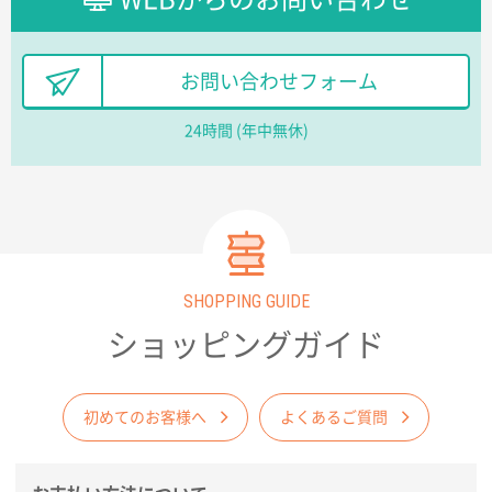
レスタスさんでは以前、自社封筒を製作していただき
ました早く、安く、丁寧につくられているので安心し
てお願いできます。
お問い合わせフォーム
長野県R社様
24時間 (年中無休)
陶器マグストレートラウンドリップ
100枚
2026年02月09日 14:27
コップの形
愛知県株社様
厚手コットンA4フラットトート ナチュラル
600
SHOPPING GUIDE
枚
2026年02月03日 18:12
ショッピングガイド
商品がよさそうだったから
東京都N社様
初めてのお客様へ
よくあるご質問
コットンバッグM(B4対応)
200枚
2026年01月29日 11:46