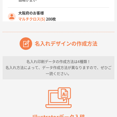
価格が安い
大阪府のお客様
マルチクロス(S)
200枚
2026年07月14日 13:26
原稿データ流用が可能で価格が妥当なこと
名入れデザインの作成方法
兵庫県のお客様
チケットホルダー ダブルポケット
1000枚
2026年07月13日 10:50
名入れ印刷データの作成方法は4種類！
上記のとおりです。
名入れ方法によって、データ作成方法が異なりますので、ぜひご
一読ください。
愛知県I社様
【オーダー商品】特別ご注文ページ04
3000枚
2026年07月03日 09:23
柳さんの対応が素晴らしかった。
千葉県A社様
フレキソレジ袋 Uバッグ 35号
5000枚