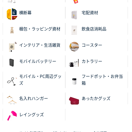
レギュラーのぼり（W600mm×H1800mm）
4枚
2025年11月05日 11:13
横断幕
宅配資材
紹介されたから
梱包・ラッピング資材
飲食店消耗品
大分県Y社様
不織布スクエアトート(A4サイズ)
300枚
2025年10月28日 17:10
インテリア・生活雑貨
コースター
バリエーション
モバイルバッテリー
カトラリー
岡山県K社様
ワンポイントポリ袋 A4サイズ
1000枚
モバイル・PC周辺グッ
フードポット・お弁当
2025年10月28日 09:06
ズ
箱
サイトが見やすい
名入れハンガー
あったかグッズ
東京都N社様
ワンポイントポリ袋 A4サイズ
700枚
レイングッズ
2025年10月16日 11:34
サイト構成が解りやすかったから