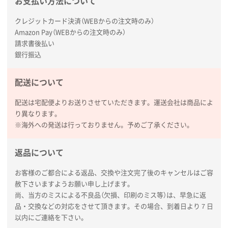
お支払い方法について
商品情報の正確な記載、スムーズなシステム対応
クレジットカード決済（WEBからの注文時のみ）
広島県(社様
Amazon Pay（WEBからの注文時のみ）
タッチペン付3色+1色スリムペン（再生ABS）
500
請求書後払い
枚
銀行振込
2026年01月27日 13:12
毎年注文しており、信頼できるから。出来上がりも満
配送について
足している。
配送は宅配便よりお送りさせていただきます。運送会社は商品によ
熊本県S社様
り異なります。
ぺんてる ビクーニャフィール
1000枚
※海外への発送は行っておりません。予めご了承ください。
2026年01月26日 15:45
印刷範囲が広かったから、取扱商品
返品について
新潟県R社様
お客様のご都合による返品、交換や注文完了後のキャンセルはご容
赦下さいますようお願い申し上げます。
ワンポイントポリ袋 A4サイズ
1000枚
尚、当方のミスによる不良品（欠損、印刷のミス等）は、早急に返
2026年01月16日 10:53
品・交換などの対応をさせて頂きます。その場合、到着日より７日
納期が比較的短く、ロット数が豊富に選べて価格が安
以内にご連絡を下さい。
かったため