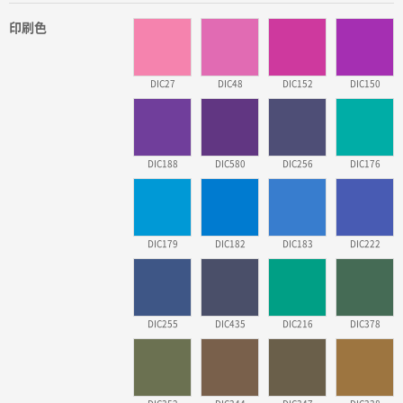
印刷色
DIC27
DIC48
DIC152
DIC150
DIC188
DIC580
DIC256
DIC176
DIC179
DIC182
DIC183
DIC222
DIC255
DIC435
DIC216
DIC378