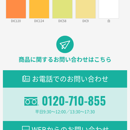
東京都のお客様
ラミネート紙袋 規格L1サイズ(A4対応)
1000枚
DIC120
DIC124
DIC58
DIC9
白
2026年02月26日 15:33
見積りの仕方が明確だったから
東京都D社様
【オーダー商品】特別ご注文ページ04
1000枚
2026年02月17日 12:18
商品に関するお問い合わせはこちら
柔軟かつスピーディーに対応してくれたため
お電話でのお問い合わせ
東京都のお客様
ラミネート紙袋 規格L1サイズ(A4対応)
1000枚
2026年02月16日 14:47
0120-710-855
分かりやすく、予算に近かったため
平日9:30〜12:00／13:30〜17:30
大阪府F社様
【オーダー商品】特別ご注文ページ04
1枚
2026年02月13日 22:10
WEBからのお問い合わせ