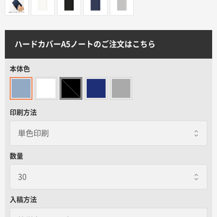
サイトメニュー
初めての方へ
ハードカバーA5ノートのご注文はこちら
ご注文の流れ
本体色
お見積書の作成方法
印刷方法
データ入稿ガイド
数量
再注文について
よくあるご質問
入稿方法