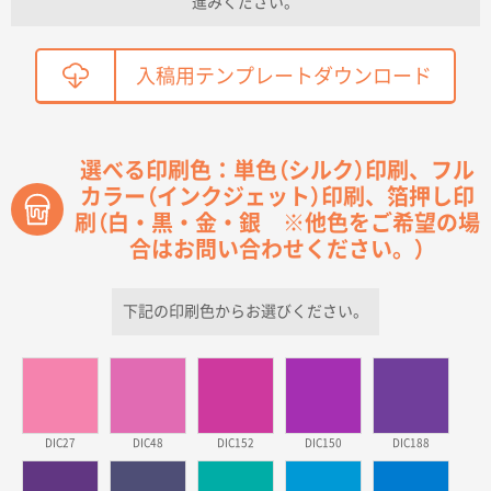
進みください。
こちらの需要にあったので
鳥取県T社様
入稿用テンプレートダウンロード
【オーダー商品】特別ご注文ページ04
2150枚
2026年03月30日 15:47
過去に当社の他の営業が注文した経緯があったため
選べる印刷色：単色（シルク）印刷、フル
カラー（インクジェット）印刷、箔押し印
青森県D社様
刷（白・黒・金・銀 ※他色をご希望の場
ラミネート紙袋 規格S1サイズ(A5対応)
500枚
2026年03月26日 17:31
合はお問い合わせください。）
価格が安い
下記の印刷色からお選びください。
三重県S社様
スタンダードメモ100P
500枚
2026年03月23日 11:22
希望の商品、値段であった。いぜん注文したことがあ
るため、
DIC27
DIC48
DIC152
DIC150
DIC188
東京都株社様