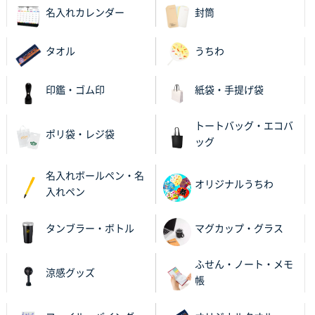
A4箔押し名入れクリアファイル
300枚
名入れカレンダー
封筒
2025年11月27日 10:45
以前発注しているので、データが残っている点が良か
タオル
うちわ
ったので
印鑑・ゴム印
紙袋・手提げ袋
栃木県M社様
ビオトープデスクメモ100P
100枚
トートバッグ・エコバ
2025年11月25日 16:41
ポリ袋・レジ袋
ッグ
前回同様、安心できるから
名入れボールペン・名
茨城県G社様
オリジナルうちわ
入れペン
uni ジェットストリーム 05
300枚
2025年11月21日 16:39
タンブラー・ボトル
マグカップ・グラス
何度か注文していて、満足していたから
ふせん・ノート・メモ
神奈川県のお客様
涼感グッズ
帳
のしメモ100P
800枚
2025年11月18日 13:29