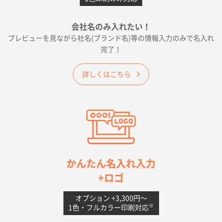
2026年05月19日 12:05
種類の豊富さと価格
会社名のみ入れたい！
プレビューを見ながら社名(ブランド名)等の情報入力のみで名入れ
大阪府E社様
完了！
ワンポイントポリ袋 A4サイズ
1000枚
2026年04月25日 17:53
詳しくはこちら
納期が早そうだった
愛知県S社様
ワンポイントポリ袋 A4サイズ(黒)
1000枚
2026年04月20日 14:28
お値打ちだったので
茨城県G社様
かんたん名入れ入力
uni ジェットストリーム 05
300枚
+ロゴ
2026年04月18日 16:40
値段と注文のしやすさ
オプション +3,300円〜
※
1色・フルカラー印刷対応
宮崎県Y社様