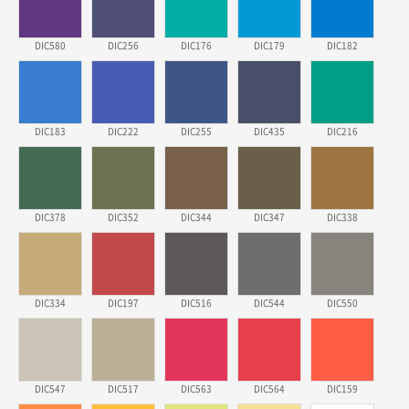
ECOワンポイントポリ袋 A4サイズ（白）
500枚
2026年03月19日 18:57
DIC580
DIC256
DIC176
DIC179
DIC182
他のサイトにない商品があったから。
埼玉県のお客様
ポリ袋 手穴A4サイズ
5000枚
DIC183
DIC222
DIC255
DIC435
DIC216
2026年03月18日 14:12
安そうだった
東京都のお客様
DIC378
DIC352
DIC344
DIC347
DIC338
ワンポイントポリ袋 B4サイズ
1000枚
2026年03月17日 19:11
実績が多そうでお安いようだったので
DIC334
DIC197
DIC516
DIC544
DIC550
徳島県S社様
ワンポイントポリ袋 A4サイズ
1000枚
2026年03月09日 08:27
DIC547
DIC517
DIC563
DIC564
DIC159
金額が安いのと納期が間に合いそうなのと。