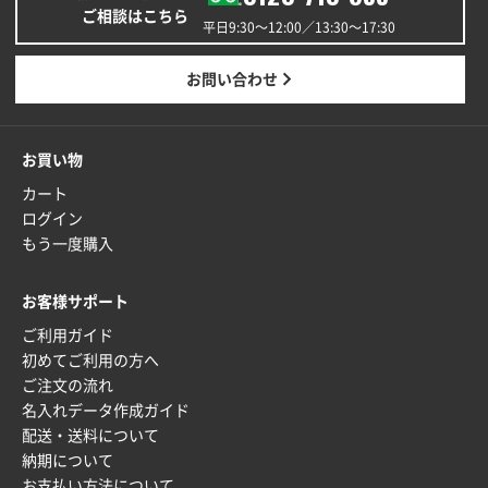
ご相談はこちら
ワンポイントポリ袋 A4サイズ
1000枚
平日9:30〜12:00／13:30〜17:30
2025年12月24日 13:22
安い
お問い合わせ
東京都M社様
ワンポイント箔押し紙袋 M横サイズ(A4対応)
100
お買い物
枚
カート
2025年12月22日 03:31
ログイン
価格と納期が希望に合ったから
もう一度購入
神奈川県S社様
お客様サポート
ワンポイント箔押し紙袋 M横サイズ(A4対応)
500
枚
ご利用ガイド
2025年12月16日 10:39
初めてご利用の方へ
ご注文の流れ
短納期対応が素晴らしい
名入れデータ作成ガイド
配送・送料について
富山県O社様
納期について
uni ジェットストリーム 07
100枚
お支払い方法について