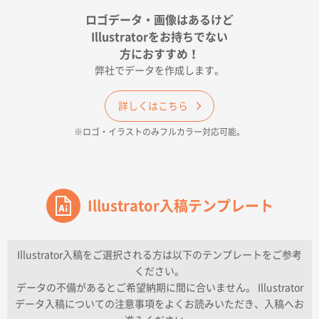
ポリ袋 手穴A4サイズ
5000枚
ロゴデータ・画像はあるけど
2026年04月17日 09:28
Illustratorをお持ちでない
印刷色が豊富であったため
方におすすめ！
弊社でデータを作成します。
和歌山県H社様
ECO OPPワンポイントポリ袋 A4サイズ（透明）
詳しくはこちら
500枚
※ロゴ・イラストのみフルカラー対応可能。
2026年04月16日 14:31
価格と納期
東京都のお客様
ワンポイントポリ袋 A4サイズ
Illustrator入稿テンプレート
1000枚
2026年04月16日 11:41
納期が早い
Illustrator入稿をご選択される方は以下のテンプレートをご参考
ください。
東京都K社様
データの不備があるとご希望納期に間に合いません。 Illustrator
ワンポイントポリ袋 A4サイズ
300枚
データ入稿についての注意事項をよくお読みいただき、入稿へお
2026年04月01日 16:32