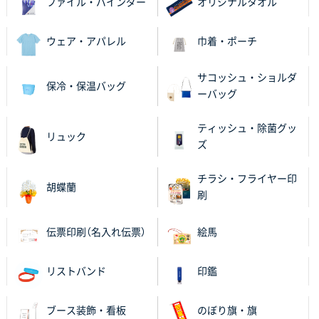
のし文言が変更できたのと価格。
ファイル・バインダー
オリジナルタオル
千葉県M社様
ウェア・アパレル
巾着・ポーチ
ワンポイント箔押し紙袋 Sサイズ(A5対応)
100枚
2025年11月06日 14:57
サコッシュ・ショルダ
保冷・保温バッグ
営業ご担当者さまより、ご丁寧なサポートをいただ
ーバッグ
き、他のネット印刷サービスよりも安心して購入まで
進められました。
ティッシュ・除菌グッ
リュック
ズ
大阪府V社様
【ポリ袋】特別ご注文ページ
3000枚
チラシ・フライヤー印
胡蝶蘭
2025年11月06日 14:21
刷
昨年利用した時に、納期と金額面でかなり業者さんを
比較して決めさせていただきました。 昨年注文分も、
伝票印刷（名入れ伝票）
絵馬
納期がギリギリだったにも関わらず、丁寧に対応して
頂きました。 今回も無理を言っておりますが、丁寧な
リストバンド
印鑑
対応を頂いており助かっております。
和歌山県S社様
ブース装飾・看板
のぼり旗・旗