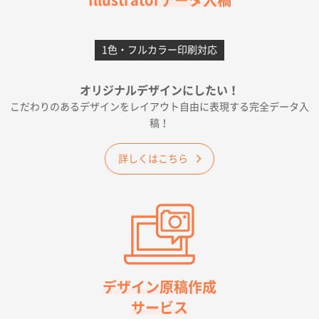
Illustratorデータ入稿
2026年06月28日 15:14
前回購入したので
1色・フルカラー印刷対応
千葉県A社様
フレキソレジ袋 Uバッグ 35号
5000枚
オリジナルデザインにしたい！
2026年06月19日 09:41
こだわりのあるデザインをレイアウト自由に表現する完全データ入
価格 大丈夫そうな会社に見えた
稿！
大阪府のお客様
詳しくはこちら
A4フルカラークリアファイル
1000枚
2026年06月11日 14:46
前回使用して良かった。
高知県I社様
【ポリ】特別ご注文ページ
1000枚
2026年06月08日 17:38
対応の速さ、丁寧さ、提案など
デザイン原稿作成
サービス