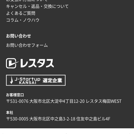
2025年12月09日 14:04
キャンセル・返品・交換について
安い、早い
よくあるご質問
コラム・ノウハウ
埼玉県G社様
ラミネート紙袋 規格L4サイズ(B4対応)
1000枚
お問い合わせ
2025年12月04日 17:34
値段が安かった。
お問い合わせフォーム
兵庫県のお客様
スタンダードメモ100P
100枚
2025年12月02日 23:00
ロゴが入れられること
お客様窓口
大阪府E社様
〒531-0076 大阪市北区大淀中4丁目12-20 レスタス梅田WEST
ECOワンポイントポリ袋 A4サイズ（白）
1000枚
2025年11月28日 15:13
本社
他部署のスタッフからの指示
〒530-0005 大阪市北区中之島3-2-18 住友中之島ビル4F
兵庫県S社様