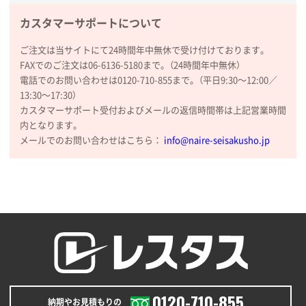
カスタマーサポートについて
山口県P社様
【トートバッグ・エコバッグ】特別ご注文ページ
ご注文は当サイトにて24時間年中無休で受け付けております。
③
1枚
FAXでのご注文は06-6136-5180まで。（24時間年中無休）
2026年01月09日 13:48
電話でのお問い合わせは0120-710-855まで。（平日9:30〜12:00／
希望の商品の取り扱いがあったので
13:30〜17:30）
カスタマーサポート受付およびメールの返信時間帯は上記営業時間
大阪府のお客様
内となります。
厚手コットンマチ付トートL ナチュラル(A4対応)
メールでのお問い合わせはこちら：
info@naire-seisakusho.jp
200枚
2025年12月25日 13:33
いつもきちんとしてる。
福島県W社様
A4バインダー(2ツ折)
300枚
2025年12月24日 14:43
以前の注文も含め価格と品質
0120-710-855
納期やお見積もりの
青森県K社様