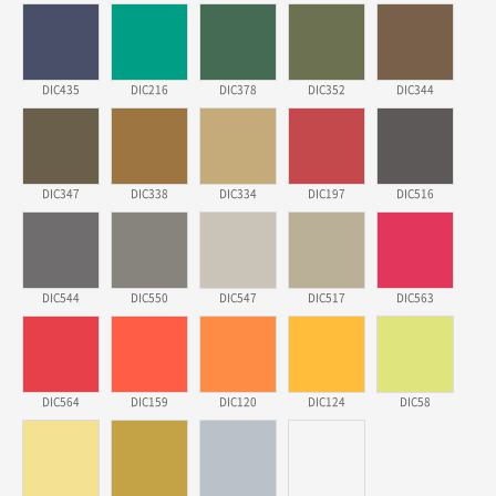
埼玉県のお客様
ポリ袋 手穴A4サイズ
5000枚
2026年03月18日 14:12
安そうだった
DIC435
DIC216
DIC378
DIC352
DIC344
東京都のお客様
ワンポイントポリ袋 B4サイズ
1000枚
2026年03月17日 19:11
DIC347
DIC338
DIC334
DIC197
DIC516
実績が多そうでお安いようだったので
徳島県S社様
DIC544
DIC550
DIC547
DIC517
DIC563
ワンポイントポリ袋 A4サイズ
1000枚
2026年03月09日 08:27
金額が安いのと納期が間に合いそうなのと。
DIC564
DIC159
DIC120
DIC124
DIC58
東京都のお客様
ラミネート紙袋 規格L1サイズ(A4対応)
1000枚
2026年02月26日 15:33
見積りの仕方が明確だったから