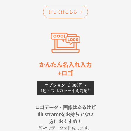
2026年04月25日 17:53
詳しくはこちら
納期が早そうだった
愛知県S社様
ワンポイントポリ袋 A4サイズ(黒)
1000枚
2026年04月20日 14:28
お値打ちだったので
茨城県G社様
かんたん名入れ入力
uni ジェットストリーム 05
300枚
+ロゴ
2026年04月18日 16:40
値段と注文のしやすさ
オプション +3,300円〜
※
1色・フルカラー印刷対応
宮崎県Y社様
ポリ袋 手穴A4サイズ
5000枚
ロゴデータ・画像はあるけど
2026年04月17日 09:28
Illustratorをお持ちでない
印刷色が豊富であったため
方におすすめ！
弊社でデータを作成します。