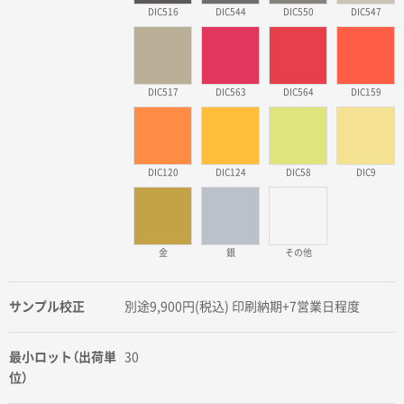
DIC516
DIC544
DIC550
DIC547
DIC517
DIC563
DIC564
DIC159
DIC120
DIC124
DIC58
DIC9
金
銀
その他
サンプル校正
別途9,900円(税込) 印刷納期+7営業日程度
最小ロット（出荷単
30
位）