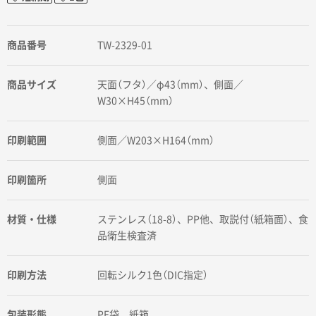
商品番号
TW-2329-01
商品サイズ
天面（フタ）／φ43（mm）、側面／
W30×H45（mm）
印刷範囲
側面／W203×H164（mm）
印刷箇所
側面
材質・仕様
ステンレス（18-8）、PP他、取説付（紙箱面）、食
品衛生検査済
印刷方法
回転シルク1色（DIC指定）
包装形態
PE袋、紙箱