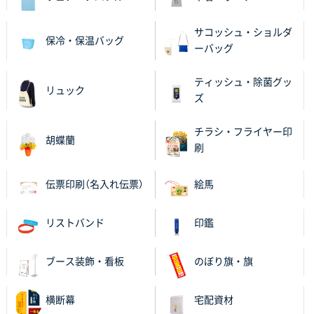
営業ご担当者さまより、ご丁寧なサポートをいただ
き、他のネット印刷サービスよりも安心して購入まで
サコッシュ・ショルダ
保冷・保温バッグ
進められました。
ーバッグ
大阪府V社様
ティッシュ・除菌グッ
リュック
【ポリ袋】特別ご注文ページ
3000枚
ズ
2025年11月06日 14:21
昨年利用した時に、納期と金額面でかなり業者さんを
チラシ・フライヤー印
胡蝶蘭
比較して決めさせていただきました。 昨年注文分も、
刷
納期がギリギリだったにも関わらず、丁寧に対応して
頂きました。 今回も無理を言っておりますが、丁寧な
伝票印刷（名入れ伝票）
絵馬
対応を頂いており助かっております。
リストバンド
印鑑
和歌山県S社様
レギュラーのぼり（W600mm×H1800mm）
4枚
2025年11月05日 11:13
ブース装飾・看板
のぼり旗・旗
紹介されたから
横断幕
宅配資材
大分県Y社様