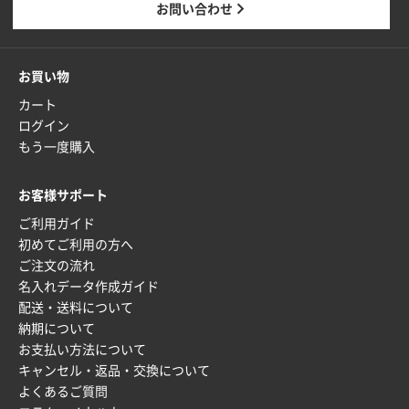
東京都M社様
お問い合わせ
ワンポイント箔押し紙袋 M横サイズ(A4対応)
100
枚
2025年12月22日 03:31
お買い物
価格と納期が希望に合ったから
カート
ログイン
神奈川県S社様
もう一度購入
ワンポイント箔押し紙袋 M横サイズ(A4対応)
500
枚
お客様サポート
2025年12月16日 10:39
ご利用ガイド
短納期対応が素晴らしい
初めてご利用の方へ
ご注文の流れ
富山県O社様
名入れデータ作成ガイド
uni ジェットストリーム 07
100枚
配送・送料について
2025年12月09日 14:04
納期について
安い、早い
お支払い方法について
キャンセル・返品・交換について
埼玉県G社様
よくあるご質問
ラミネート紙袋 規格L4サイズ(B4対応)
1000枚