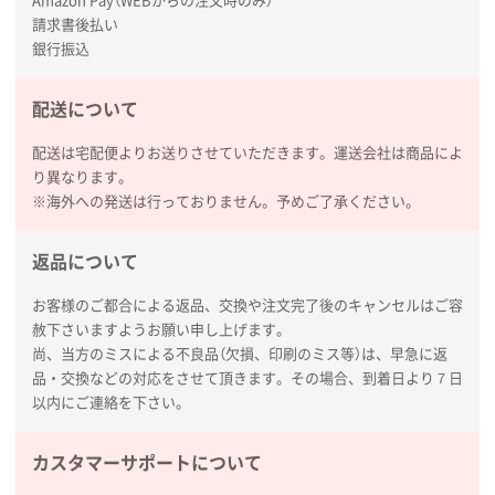
Amazon Pay（WEBからの注文時のみ）
2026年01月27日 13:12
請求書後払い
毎年注文しており、信頼できるから。出来上がりも満
銀行振込
足している。
配送について
熊本県S社様
ぺんてる ビクーニャフィール
1000枚
配送は宅配便よりお送りさせていただきます。運送会社は商品によ
2026年01月26日 15:45
り異なります。
印刷範囲が広かったから、取扱商品
※海外への発送は行っておりません。予めご了承ください。
新潟県R社様
返品について
ワンポイントポリ袋 A4サイズ
1000枚
2026年01月16日 10:53
お客様のご都合による返品、交換や注文完了後のキャンセルはご容
赦下さいますようお願い申し上げます。
納期が比較的短く、ロット数が豊富に選べて価格が安
尚、当方のミスによる不良品（欠損、印刷のミス等）は、早急に返
かったため
品・交換などの対応をさせて頂きます。その場合、到着日より７日
以内にご連絡を下さい。
山口県P社様
【トートバッグ・エコバッグ】特別ご注文ページ
カスタマーサポートについて
③
1枚
2026年01月09日 13:48