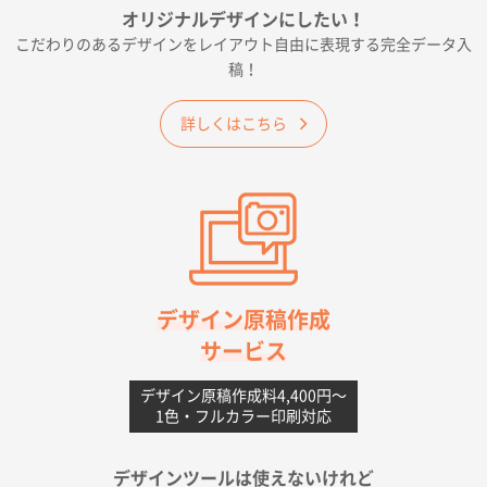
オリジナルデザインにしたい！
2026年06月19日 09:41
こだわりのあるデザインをレイアウト自由に表現する完全データ入
価格 大丈夫そうな会社に見えた
稿！
大阪府のお客様
詳しくはこちら
A4フルカラークリアファイル
1000枚
2026年06月11日 14:46
前回使用して良かった。
高知県I社様
【ポリ】特別ご注文ページ
1000枚
2026年06月08日 17:38
対応の速さ、丁寧さ、提案など
デザイン原稿作成
サービス
愛媛県S社様
不織布フラットバッグ（A4縦サイズ）
1000枚
デザイン原稿作成料4,400円〜
1色・フルカラー印刷対応
2026年05月25日 15:10
金額は当然のことですが、ネットからの注文しやすさ
が決め手です
デザインツールは使えないけれど