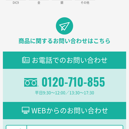
DIC9
金
銀
その他
東京都D社様
【オーダー商品】特別ご注文ページ04
1000枚
2026年02月17日 12:18
柔軟かつスピーディーに対応してくれたため
商品に関するお問い合わせはこちら
東京都のお客様
ラミネート紙袋 規格L1サイズ(A4対応)
1000枚
お電話でのお問い合わせ
2026年02月16日 14:47
分かりやすく、予算に近かったため
0120-710-855
大阪府F社様
【オーダー商品】特別ご注文ページ04
1枚
平日9:30〜12:00／13:30〜17:30
2026年02月13日 22:10
レスタスさんでは以前、自社封筒を製作していただき
ました早く、安く、丁寧につくられているので安心し
WEBからのお問い合わせ
てお願いできます。