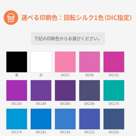
過去に当社の他の営業が注文した経緯があったため
選べる印刷色：回転シルク1色（DIC指定）
青森県D社様
ラミネート紙袋 規格S1サイズ(A5対応)
500枚
2026年03月26日 17:31
下記の印刷色からお選びください。
価格が安い
三重県S社様
スタンダードメモ100P
500枚
2026年03月23日 11:22
黒
白
DIC27
DIC48
DIC152
希望の商品、値段であった。いぜん注文したことがあ
るため、
東京都株社様
DIC150
DIC188
DIC580
DIC256
DIC176
ECOワンポイントポリ袋 A4サイズ（白）
500枚
2026年03月19日 18:57
他のサイトにない商品があったから。
DIC179
DIC182
DIC183
DIC222
DIC255