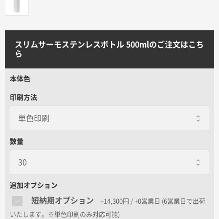
サイトメニュー
初めての方へ
スリムサーモステンレスボトル 500mlのご注文はこち
ら
ご注文の流れ
本体色
印刷方法
お見積書の作成方法
データ入稿ガイド
数量
再注文について
追加オプション
よくあるご質問
短納期オプション
+14,300円 / +0営業日
(6営業日で出荷
いたします。※単色印刷のみ対応可能)