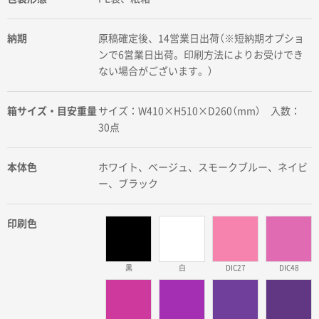
納期
原稿確定後、14営業日出荷（※短納期オプショ
ンで6営業日出荷。印刷方法によりお受けでき
ない場合がございます。）
箱サイズ・目安重量
サイズ：W410×H510×D260（mm） 入数：
30点
本体色
ホワイト、ベージュ、スモークブルー、ネイビ
ー、ブラック
印刷色
黒
白
DIC27
DIC48