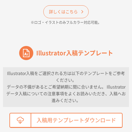
和歌山県H社様
ECO OPPワンポイントポリ袋 A4サイズ（透明）
詳しくはこちら
500枚
※ロゴ・イラストのみフルカラー対応可能。
2026年04月16日 14:31
価格と納期
東京都のお客様
ワンポイントポリ袋 A4サイズ
Illustrator入稿テンプレート
1000枚
2026年04月16日 11:41
納期が早い
Illustrator入稿をご選択される方は以下のテンプレートをご参考
ください。
東京都K社様
データの不備があるとご希望納期に間に合いません。 Illustrator
ワンポイントポリ袋 A4サイズ
300枚
データ入稿についての注意事項をよくお読みいただき、入稿へお
2026年04月01日 16:32
進みください。
こちらの需要にあったので
鳥取県T社様
入稿用テンプレートダウンロード
【オーダー商品】特別ご注文ページ04
2150枚
2026年03月30日 15:47