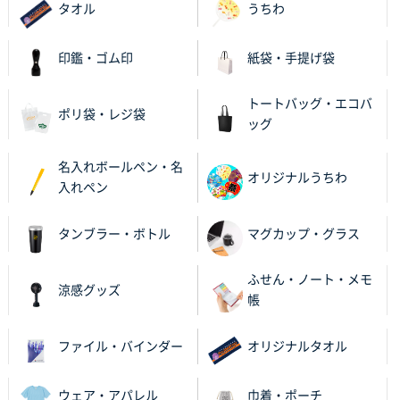
タオル
うちわ
栃木県M社様
ビオトープデスクメモ100P
100枚
印鑑・ゴム印
紙袋・手提げ袋
2025年11月25日 16:41
前回同様、安心できるから
トートバッグ・エコバ
ポリ袋・レジ袋
ッグ
茨城県G社様
uni ジェットストリーム 05
300枚
名入れボールペン・名
2025年11月21日 16:39
オリジナルうちわ
入れペン
何度か注文していて、満足していたから
タンブラー・ボトル
マグカップ・グラス
神奈川県のお客様
のしメモ100P
800枚
ふせん・ノート・メモ
2025年11月18日 13:29
涼感グッズ
帳
のし文言が変更できたのと価格。
ファイル・バインダー
オリジナルタオル
千葉県M社様
ワンポイント箔押し紙袋 Sサイズ(A5対応)
100枚
2025年11月06日 14:57
ウェア・アパレル
巾着・ポーチ