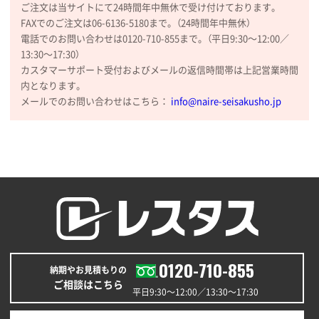
ご注文は当サイトにて24時間年中無休で受け付けております。
希望の商品の取り扱いがあったので
FAXでのご注文は06-6136-5180まで。（24時間年中無休）
電話でのお問い合わせは0120-710-855まで。（平日9:30〜12:00／
大阪府のお客様
13:30〜17:30）
厚手コットンマチ付トートL ナチュラル(A4対応)
カスタマーサポート受付およびメールの返信時間帯は上記営業時間
200枚
内となります。
2025年12月25日 13:33
メールでのお問い合わせはこちら：
info@naire-seisakusho.jp
いつもきちんとしてる。
福島県W社様
A4バインダー(2ツ折)
300枚
2025年12月24日 14:43
以前の注文も含め価格と品質
青森県K社様
ワンポイントポリ袋 A4サイズ
1000枚
0120-710-855
納期やお見積もりの
2025年12月24日 13:22
ご相談はこちら
安い
平日9:30〜12:00／13:30〜17:30