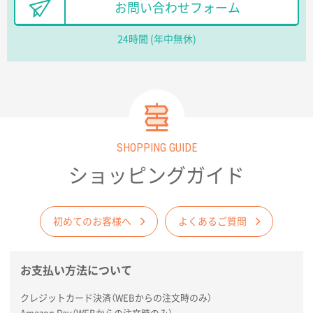
長野県R社様
お問い合わせフォーム
陶器マグストレートラウンドリップ
100枚
2026年02月09日 14:27
24時間 (年中無休)
コップの形
愛知県株社様
厚手コットンA4フラットトート ナチュラル
600
枚
2026年02月03日 18:12
SHOPPING GUIDE
商品がよさそうだったから
ショッピングガイド
東京都N社様
コットンバッグM(B4対応)
200枚
2026年01月29日 11:46
初めてのお客様へ
よくあるご質問
商品情報の正確な記載、スムーズなシステム対応
お支払い方法について
広島県(社様
タッチペン付3色+1色スリムペン（再生ABS）
500
クレジットカード決済（WEBからの注文時のみ）
枚