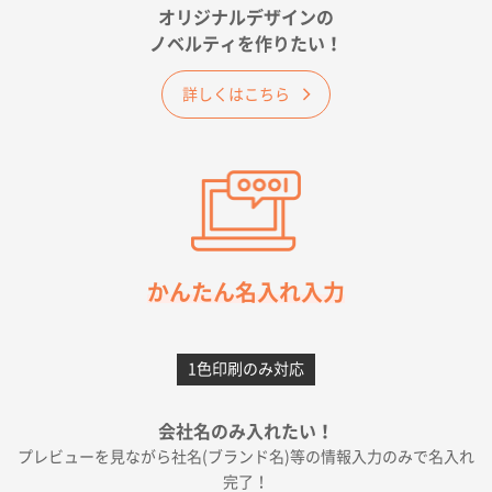
オリジナルデザインの
佐賀県A社様
ノベルティを作りたい！
ベーシックサコッシュ
1000枚
2026年05月23日 16:24
詳しくはこちら
希望の商品（今回発注分）が一番安かったため
東京都M社様
ワンポイント箔押し紙袋 M横サイズ(A4対応)
100
枚
2026年05月21日 12:56
簡単そだったら
かんたん名入れ入力
愛知県F社様
カームメタル
300枚
1色印刷のみ対応
2026年05月19日 12:05
種類の豊富さと価格
会社名のみ入れたい！
プレビューを見ながら社名(ブランド名)等の情報入力のみで名入れ
大阪府E社様
完了！
ワンポイントポリ袋 A4サイズ
1000枚