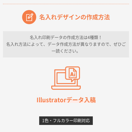
原稿データ流用が可能で価格が妥当なこと
名入れデザインの作成方法
兵庫県のお客様
チケットホルダー ダブルポケット
1000枚
2026年07月13日 10:50
名入れ印刷データの作成方法は4種類！
上記のとおりです。
名入れ方法によって、データ作成方法が異なりますので、ぜひご
一読ください。
愛知県I社様
【オーダー商品】特別ご注文ページ04
3000枚
2026年07月03日 09:23
柳さんの対応が素晴らしかった。
千葉県A社様
フレキソレジ袋 Uバッグ 35号
5000枚
Illustratorデータ入稿
2026年06月28日 15:14
前回購入したので
1色・フルカラー印刷対応
千葉県A社様
フレキソレジ袋 Uバッグ 35号
5000枚