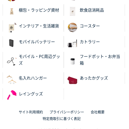
不織布スクエアトート(A4サイズ)
300枚
梱包・ラッピング資材
飲食店消耗品
2025年10月28日 17:10
バリエーション
インテリア・生活雑貨
コースター
岡山県K社様
ワンポイントポリ袋 A4サイズ
1000枚
モバイルバッテリー
カトラリー
2025年10月28日 09:06
サイトが見やすい
モバイル・PC周辺グッ
フードポット・お弁当
ズ
箱
東京都N社様
ワンポイントポリ袋 A4サイズ
700枚
名入れハンガー
あったかグッズ
2025年10月16日 11:34
サイト構成が解りやすかったから
レイングッズ
東京都J社様
ブックメモ付箋
200枚
サイト利用規約
プライバシーポリシー
会社概要
2025年10月16日 10:30
特定商取引に基づく表記
丁度良いものがあったので