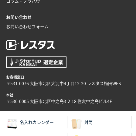
コラム・ノウハウ
2025年12月04日 17:34
値段が安かった。
お問い合わせ
お問い合わせフォーム
兵庫県のお客様
スタンダードメモ100P
100枚
2025年12月02日 23:00
ロゴが入れられること
大阪府E社様
ECOワンポイントポリ袋 A4サイズ（白）
1000枚
お客様窓口
2025年11月28日 15:13
〒531-0076 大阪市北区大淀中4丁目12-20 レスタス梅田WEST
他部署のスタッフからの指示
本社
兵庫県S社様
〒530-0005 大阪市北区中之島3-2-18 住友中之島ビル4F
A4箔押し名入れクリアファイル
300枚
2025年11月27日 10:45
名入れカレンダー
封筒
以前発注しているので、データが残っている点が良か
ったので