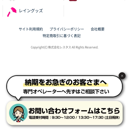
サイト構成が解りやすかったから
レイングッズ
東京都J社様
ブックメモ付箋
200枚
サイト利用規約
プライバシーポリシー
会社概要
2025年10月16日 10:30
特定商取引に基づく表記
丁度良いものがあったので
Copyright(C) 株式会社レスタス All Rights Reserved.
群馬県K社様
ポリ袋 手穴B4サイズ
1000枚
2025年10月11日 09:47
過去に製造をお願いしており、注文の流れがスムーズ
×
に進められるから
東京都S社様
ワンポイントポリ袋 A4サイズ
1000枚
2025年10月08日 16:28
低価格