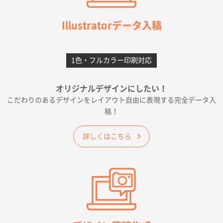
千葉県A社様
フレキソレジ袋 Uバッグ 35号
5000枚
Illustratorデータ入稿
2026年06月28日 15:14
前回購入したので
1色・フルカラー印刷対応
千葉県A社様
フレキソレジ袋 Uバッグ 35号
5000枚
オリジナルデザインにしたい！
2026年06月19日 09:41
こだわりのあるデザインをレイアウト自由に表現する完全データ入
価格 大丈夫そうな会社に見えた
稿！
大阪府のお客様
詳しくはこちら
A4フルカラークリアファイル
1000枚
2026年06月11日 14:46
前回使用して良かった。
高知県I社様
【ポリ】特別ご注文ページ
1000枚
2026年06月08日 17:38