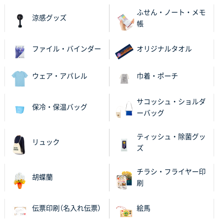
のしメモ100P
800枚
ふせん・ノート・メモ
2025年11月18日 13:29
涼感グッズ
帳
のし文言が変更できたのと価格。
ファイル・バインダー
オリジナルタオル
千葉県M社様
ワンポイント箔押し紙袋 Sサイズ(A5対応)
100枚
2025年11月06日 14:57
ウェア・アパレル
巾着・ポーチ
営業ご担当者さまより、ご丁寧なサポートをいただ
き、他のネット印刷サービスよりも安心して購入まで
サコッシュ・ショルダ
保冷・保温バッグ
進められました。
ーバッグ
大阪府V社様
ティッシュ・除菌グッ
リュック
【ポリ袋】特別ご注文ページ
3000枚
ズ
2025年11月06日 14:21
昨年利用した時に、納期と金額面でかなり業者さんを
チラシ・フライヤー印
胡蝶蘭
比較して決めさせていただきました。 昨年注文分も、
刷
納期がギリギリだったにも関わらず、丁寧に対応して
頂きました。 今回も無理を言っておりますが、丁寧な
伝票印刷（名入れ伝票）
絵馬
対応を頂いており助かっております。