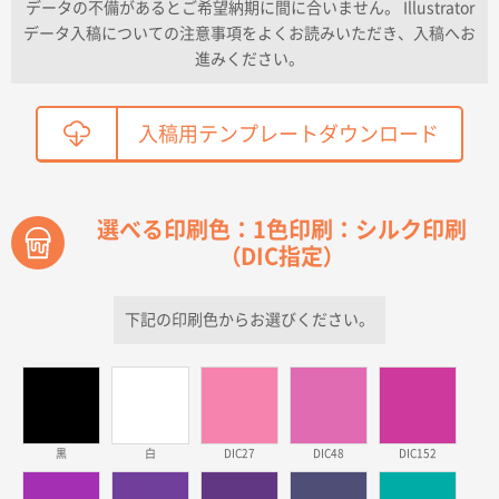
データの不備があるとご希望納期に間に合いません。 Illustrator
ワンポイントポリ袋 A4サイズ
300枚
データ入稿についての注意事項をよくお読みいただき、入稿へお
2026年04月01日 16:32
進みください。
こちらの需要にあったので
鳥取県T社様
入稿用テンプレートダウンロード
【オーダー商品】特別ご注文ページ04
2150枚
2026年03月30日 15:47
過去に当社の他の営業が注文した経緯があったため
選べる印刷色：1色印刷：シルク印刷
（DIC指定）
青森県D社様
ラミネート紙袋 規格S1サイズ(A5対応)
500枚
2026年03月26日 17:31
下記の印刷色からお選びください。
価格が安い
三重県S社様
スタンダードメモ100P
500枚
2026年03月23日 11:22
黒
白
DIC27
DIC48
DIC152
希望の商品、値段であった。いぜん注文したことがあ
るため、