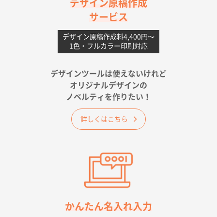
対応の速さ、丁寧さ、提案など
デザイン原稿作成
サービス
愛媛県S社様
不織布フラットバッグ（A4縦サイズ）
1000枚
デザイン原稿作成料4,400円〜
1色・フルカラー印刷対応
2026年05月25日 15:10
金額は当然のことですが、ネットからの注文しやすさ
が決め手です
デザインツールは使えないけれど
オリジナルデザインの
佐賀県A社様
ノベルティを作りたい！
ベーシックサコッシュ
1000枚
2026年05月23日 16:24
詳しくはこちら
希望の商品（今回発注分）が一番安かったため
東京都M社様
ワンポイント箔押し紙袋 M横サイズ(A4対応)
100
枚
2026年05月21日 12:56
簡単そだったら
かんたん名入れ入力