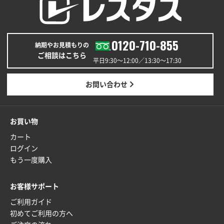
青森県K社様
ワンポイントポリ袋 A4サイズ
1000枚
0120-710-855
納期やお見積もりの
2025年12月24日 13:22
ご相談はこちら
安い
平日9:30〜12:00／13:30〜17:30
東京都M社様
お問い合わせ
ワンポイント箔押し紙袋 M横サイズ(A4対応)
100
枚
2025年12月22日 03:31
お買い物
価格と納期が希望に合ったから
カート
ログイン
神奈川県S社様
もう一度購入
ワンポイント箔押し紙袋 M横サイズ(A4対応)
500
枚
お客様サポート
2025年12月16日 10:39
ご利用ガイド
短納期対応が素晴らしい
初めてご利用の方へ