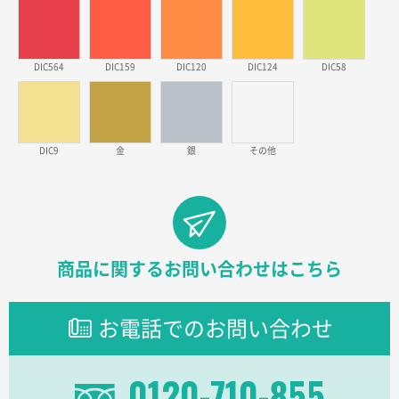
2026年03月09日 08:27
金額が安いのと納期が間に合いそうなのと。
DIC564
DIC159
DIC120
DIC124
DIC58
東京都のお客様
ラミネート紙袋 規格L1サイズ(A4対応)
1000枚
2026年02月26日 15:33
見積りの仕方が明確だったから
DIC9
金
銀
その他
東京都D社様
【オーダー商品】特別ご注文ページ04
1000枚
2026年02月17日 12:18
柔軟かつスピーディーに対応してくれたため
商品に関するお問い合わせはこちら
東京都のお客様
ラミネート紙袋 規格L1サイズ(A4対応)
1000枚
お電話でのお問い合わせ
2026年02月16日 14:47
分かりやすく、予算に近かったため
0120-710-855
大阪府F社様