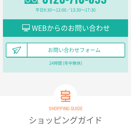
【オーダー商品】特別ご注文ページ04
1枚
平日9:30〜12:00／13:30〜17:30
2026年02月13日 22:10
レスタスさんでは以前、自社封筒を製作していただき
ました早く、安く、丁寧につくられているので安心し
WEBからのお問い合わせ
てお願いできます。
長野県R社様
お問い合わせフォーム
陶器マグストレートラウンドリップ
100枚
2026年02月09日 14:27
24時間 (年中無休)
コップの形
愛知県株社様
厚手コットンA4フラットトート ナチュラル
600
枚
2026年02月03日 18:12
SHOPPING GUIDE
商品がよさそうだったから
ショッピングガイド
東京都N社様