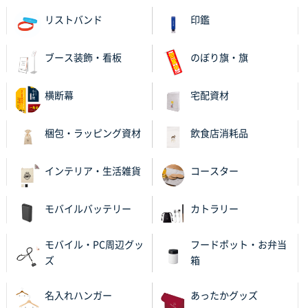
リストバンド
印鑑
和歌山県S社様
レギュラーのぼり（W600mm×H1800mm）
4枚
2025年11月05日 11:13
ブース装飾・看板
のぼり旗・旗
紹介されたから
横断幕
宅配資材
大分県Y社様
不織布スクエアトート(A4サイズ)
300枚
梱包・ラッピング資材
飲食店消耗品
2025年10月28日 17:10
バリエーション
インテリア・生活雑貨
コースター
岡山県K社様
ワンポイントポリ袋 A4サイズ
1000枚
モバイルバッテリー
カトラリー
2025年10月28日 09:06
サイトが見やすい
モバイル・PC周辺グッ
フードポット・お弁当
ズ
箱
東京都N社様
ワンポイントポリ袋 A4サイズ
700枚
名入れハンガー
あったかグッズ
2025年10月16日 11:34