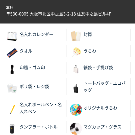
本社
兵庫県S社様
〒530-0005 大阪市北区中之島3-2-18 住友中之島ビル4F
A4箔押し名入れクリアファイル
300枚
2025年11月27日 10:45
名入れカレンダー
封筒
以前発注しているので、データが残っている点が良か
ったので
タオル
うちわ
栃木県M社様
ビオトープデスクメモ100P
100枚
印鑑・ゴム印
紙袋・手提げ袋
2025年11月25日 16:41
前回同様、安心できるから
トートバッグ・エコバ
ポリ袋・レジ袋
ッグ
茨城県G社様
uni ジェットストリーム 05
300枚
名入れボールペン・名
2025年11月21日 16:39
オリジナルうちわ
入れペン
何度か注文していて、満足していたから
タンブラー・ボトル
マグカップ・グラス
神奈川県のお客様