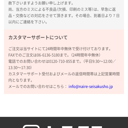
赦下さいますようお願い申し上げます。
納期が比較的短く、ロット数が豊富に選べて価格が安
尚、当方のミスによる不良品（欠損、印刷のミス等）は、早急に返
かったため
品・交換などの対応をさせて頂きます。その場合、到着日より７日
以内にご連絡を下さい。
山口県P社様
【トートバッグ・エコバッグ】特別ご注文ページ
カスタマーサポートについて
③
1枚
2026年01月09日 13:48
ご注文は当サイトにて24時間年中無休で受け付けております。
希望の商品の取り扱いがあったので
FAXでのご注文は06-6136-5180まで。（24時間年中無休）
電話でのお問い合わせは0120-710-855まで。（平日9:30〜12:00／
大阪府のお客様
13:30〜17:30）
厚手コットンマチ付トートL ナチュラル(A4対応)
カスタマーサポート受付およびメールの返信時間帯は上記営業時間
200枚
内となります。
2025年12月25日 13:33
メールでのお問い合わせはこちら：
info@naire-seisakusho.jp
いつもきちんとしてる。
福島県W社様
A4バインダー(2ツ折)
300枚
2025年12月24日 14:43
以前の注文も含め価格と品質