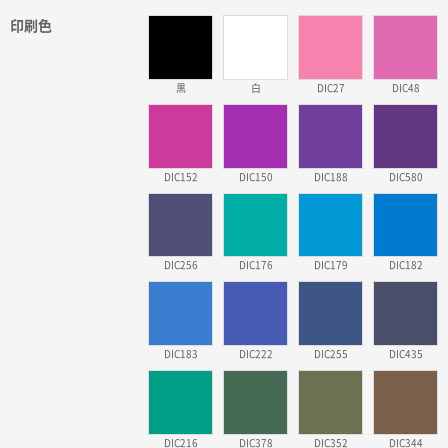
印刷色
黒
白
DIC27
DIC48
DIC152
DIC150
DIC188
DIC580
DIC256
DIC176
DIC179
DIC182
DIC183
DIC222
DIC255
DIC435
DIC216
DIC378
DIC352
DIC344