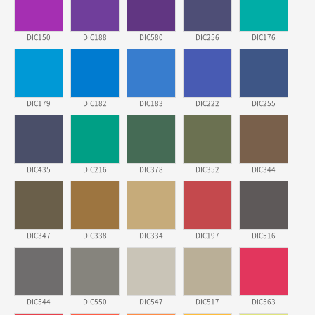
東京都株社様
DIC150
DIC188
DIC580
DIC256
DIC176
ECOワンポイントポリ袋 A4サイズ（白）
500枚
2026年03月19日 18:57
他のサイトにない商品があったから。
DIC179
DIC182
DIC183
DIC222
DIC255
埼玉県のお客様
ポリ袋 手穴A4サイズ
5000枚
2026年03月18日 14:12
安そうだった
DIC435
DIC216
DIC378
DIC352
DIC344
東京都のお客様
ワンポイントポリ袋 B4サイズ
1000枚
2026年03月17日 19:11
DIC347
DIC338
DIC334
DIC197
DIC516
実績が多そうでお安いようだったので
徳島県S社様
DIC544
DIC550
DIC547
DIC517
DIC563
ワンポイントポリ袋 A4サイズ
1000枚