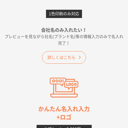
愛知県F社様
カームメタル
300枚
1色印刷のみ対応
2026年05月19日 12:05
種類の豊富さと価格
会社名のみ入れたい！
プレビューを見ながら社名(ブランド名)等の情報入力のみで名入れ
大阪府E社様
完了！
ワンポイントポリ袋 A4サイズ
1000枚
2026年04月25日 17:53
詳しくはこちら
納期が早そうだった
愛知県S社様
ワンポイントポリ袋 A4サイズ(黒)
1000枚
2026年04月20日 14:28
お値打ちだったので
茨城県G社様
かんたん名入れ入力
uni ジェットストリーム 05
300枚
+ロゴ
2026年04月18日 16:40
値段と注文のしやすさ