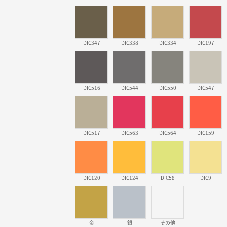
DIC347
DIC338
DIC334
DIC197
DIC516
DIC544
DIC550
DIC547
DIC517
DIC563
DIC564
DIC159
DIC120
DIC124
DIC58
DIC9
金
銀
その他