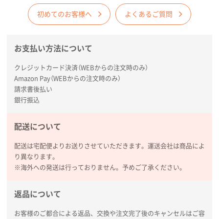
コットンバッグM(B4対応)
200枚
2026年01月29日 11:46
初めてのお客様へ
よくあるご質問
商品情報の正確な記載、スムーズなシステム対応
お支払い方法について
広島県(社様
タッチペン付3色+1色スリムペン（再生ABS）
500
クレジットカード決済（WEBからの注文時のみ）
枚
Amazon Pay（WEBからの注文時のみ）
2026年01月27日 13:12
請求書後払い
毎年注文しており、信頼できるから。出来上がりも満
銀行振込
足している。
配送について
熊本県S社様
ぺんてる ビクーニャフィール
1000枚
配送は宅配便よりお送りさせていただきます。運送会社は商品によ
2026年01月26日 15:45
り異なります。
印刷範囲が広かったから、取扱商品
※海外への発送は行っておりません。予めご了承ください。
新潟県R社様
返品について
ワンポイントポリ袋 A4サイズ
1000枚
2026年01月16日 10:53
お客様のご都合による返品、交換や注文完了後のキャンセルはご容