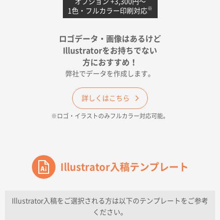
オプション +3,300円〜
※
1色・フルカラー印刷対応
宮崎県Y社様
ポリ袋 手穴A4サイズ
5000枚
ロゴデータ・画像はあるけど
2026年04月17日 09:28
Illustratorをお持ちでない
印刷色が豊富であったため
方におすすめ！
弊社でデータを作成します。
和歌山県H社様
ECO OPPワンポイントポリ袋 A4サイズ（透明）
詳しくはこちら
500枚
※ロゴ・イラストのみフルカラー対応可能。
2026年04月16日 14:31
価格と納期
東京都のお客様
ワンポイントポリ袋 A4サイズ
Illustrator入稿テンプレート
1000枚
2026年04月16日 11:41
納期が早い
Illustrator入稿をご選択される方は以下のテンプレートをご参考
ください。
東京都K社様