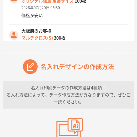
オリジナル絵馬 定番サイズ
100枚
2026年07月20日 06:50
価格が安い
大阪府のお客様
マルチクロス(S)
200枚
2026年07月14日 13:26
原稿データ流用が可能で価格が妥当なこと
名入れデザインの作成方法
兵庫県のお客様
チケットホルダー ダブルポケット
1000枚
2026年07月13日 10:50
名入れ印刷データの作成方法は4種類！
上記のとおりです。
名入れ方法によって、データ作成方法が異なりますので、ぜひご
一読ください。
愛知県I社様
【オーダー商品】特別ご注文ページ04
3000枚
2026年07月03日 09:23
柳さんの対応が素晴らしかった。