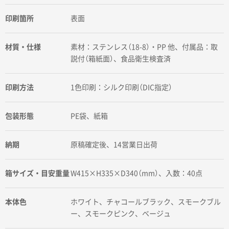
印刷箇所
表面
材質・仕様
素材：ステンレス（18-8）・PP 他、付属品：取
説付（箱紙面）、食品衛生検査済
印刷方法
1色印刷：シルク印刷（DIC指定）
包装形態
PE袋、紙箱
納期
原稿確定後、14営業日出荷
箱サイズ・目安重量
W415×H335×D340（mm）、入数：40点
本体色
ホワイト、チャコールブラック、スモークブル
ー、スモークピンク、ベージュ