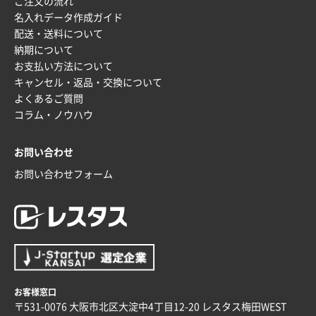
ご注文の流れ
富山県O社様
名入れデータ作成ガイド
uni ジェットストリーム 07
100枚
配送・送料について
2025年12月09日 14:04
納期について
安い、早い
お支払い方法について
キャンセル・返品・交換について
埼玉県G社様
よくあるご質問
ラミネート紙袋 規格L4サイズ(B4対応)
1000枚
コラム・ノウハウ
2025年12月04日 17:34
値段が安かった。
お問い合わせ
お問い合わせフォーム
兵庫県のお客様
スタンダードメモ100P
100枚
2025年12月02日 23:00
ロゴが入れられること
大阪府E社様
ECOワンポイントポリ袋 A4サイズ（白）
1000枚
お客様窓口
2025年11月28日 15:13
〒531-0076 大阪市北区大淀中4丁目12-20 レスタス梅田WEST
他部署のスタッフからの指示