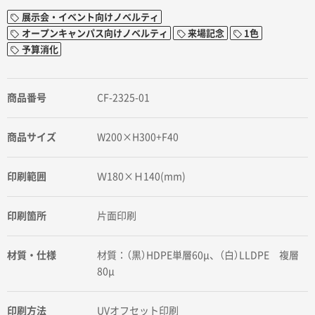
展示会・イベント向けノベルティ
オープンキャンパス向けノベルティ
来場記念
1色
予算消化
商品番号
CF-2325-01
商品サイズ
W200×H300+F40
印刷範囲
Ｗ180×Ｈ140(mm)
印刷箇所
片面印刷
材質・仕様
材質：（黒）HDPE単層60μ、（白）LLDPE 複層
80μ
印刷方法
UVオフセット印刷