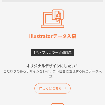
【オーダー商品】特別ご注文ページ04
3000枚
2026年07月03日 09:23
柳さんの対応が素晴らしかった。
千葉県A社様
フレキソレジ袋 Uバッグ 35号
5000枚
Illustratorデータ入稿
2026年06月28日 15:14
前回購入したので
1色・フルカラー印刷対応
千葉県A社様
フレキソレジ袋 Uバッグ 35号
5000枚
オリジナルデザインにしたい！
2026年06月19日 09:41
こだわりのあるデザインをレイアウト自由に表現する完全データ入
価格 大丈夫そうな会社に見えた
稿！
大阪府のお客様
詳しくはこちら
A4フルカラークリアファイル
1000枚
2026年06月11日 14:46
前回使用して良かった。