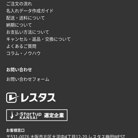
ご注文の流れ
枚
名入れデータ作成ガイド
2025年12月16日 10:39
配送・送料について
短納期対応が素晴らしい
納期について
お支払い方法について
富山県O社様
キャンセル・返品・交換について
uni ジェットストリーム 07
100枚
よくあるご質問
2025年12月09日 14:04
コラム・ノウハウ
安い、早い
お問い合わせ
埼玉県G社様
ラミネート紙袋 規格L4サイズ(B4対応)
1000枚
お問い合わせフォーム
2025年12月04日 17:34
値段が安かった。
兵庫県のお客様
スタンダードメモ100P
100枚
2025年12月02日 23:00
ロゴが入れられること
お客様窓口
〒531-0076 大阪市北区大淀中4丁目12-20 レスタス梅田WEST