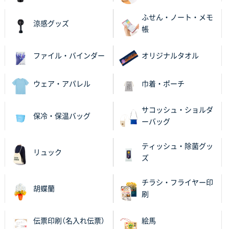
2025年11月21日 16:39
ふせん・ノート・メモ
何度か注文していて、満足していたから
涼感グッズ
帳
神奈川県のお客様
のしメモ100P
800枚
ファイル・バインダー
オリジナルタオル
2025年11月18日 13:29
のし文言が変更できたのと価格。
ウェア・アパレル
巾着・ポーチ
千葉県M社様
サコッシュ・ショルダ
保冷・保温バッグ
ワンポイント箔押し紙袋 Sサイズ(A5対応)
100枚
ーバッグ
2025年11月06日 14:57
営業ご担当者さまより、ご丁寧なサポートをいただ
ティッシュ・除菌グッ
リュック
き、他のネット印刷サービスよりも安心して購入まで
ズ
進められました。
チラシ・フライヤー印
胡蝶蘭
大阪府V社様
刷
【ポリ袋】特別ご注文ページ
3000枚
2025年11月06日 14:21
伝票印刷（名入れ伝票）
絵馬
昨年利用した時に、納期と金額面でかなり業者さんを