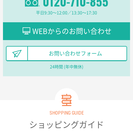
0120-710-855
ラミネート紙袋 規格L1サイズ(A4対応)
1000枚
2026年02月16日 14:47
平日9:30〜12:00／13:30〜17:30
分かりやすく、予算に近かったため
大阪府F社様
WEBからのお問い合わせ
【オーダー商品】特別ご注文ページ04
1枚
2026年02月13日 22:10
レスタスさんでは以前、自社封筒を製作していただき
お問い合わせフォーム
ました早く、安く、丁寧につくられているので安心し
てお願いできます。
24時間 (年中無休)
長野県R社様
陶器マグストレートラウンドリップ
100枚
2026年02月09日 14:27
コップの形
SHOPPING GUIDE
愛知県株社様
厚手コットンA4フラットトート ナチュラル
600
ショッピングガイド
枚