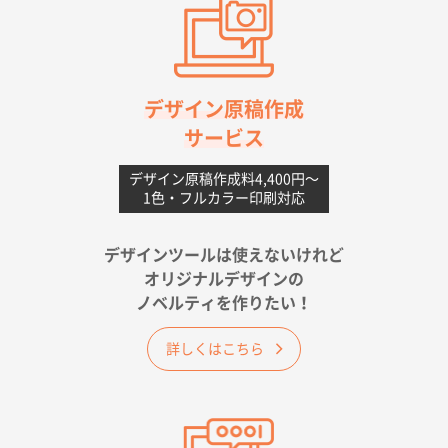
高知県I社様
【ポリ】特別ご注文ページ
1000枚
2026年06月08日 17:38
対応の速さ、丁寧さ、提案など
デザイン原稿作成
サービス
愛媛県S社様
不織布フラットバッグ（A4縦サイズ）
1000枚
デザイン原稿作成料4,400円〜
1色・フルカラー印刷対応
2026年05月25日 15:10
金額は当然のことですが、ネットからの注文しやすさ
が決め手です
デザインツールは使えないけれど
オリジナルデザインの
佐賀県A社様
ノベルティを作りたい！
ベーシックサコッシュ
1000枚
2026年05月23日 16:24
詳しくはこちら
希望の商品（今回発注分）が一番安かったため
東京都M社様
ワンポイント箔押し紙袋 M横サイズ(A4対応)
100