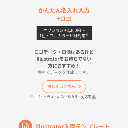
茨城県G社様
かんたん名入れ入力
uni ジェットストリーム 05
300枚
+ロゴ
2026年04月18日 16:40
値段と注文のしやすさ
オプション +3,300円〜
※
1色・フルカラー印刷対応
宮崎県Y社様
ポリ袋 手穴A4サイズ
5000枚
ロゴデータ・画像はあるけど
2026年04月17日 09:28
Illustratorをお持ちでない
印刷色が豊富であったため
方におすすめ！
弊社でデータを作成します。
和歌山県H社様
ECO OPPワンポイントポリ袋 A4サイズ（透明）
詳しくはこちら
500枚
※ロゴ・イラストのみフルカラー対応可能。
2026年04月16日 14:31
価格と納期
東京都のお客様
ワンポイントポリ袋 A4サイズ
Illustrator入稿テンプレート
1000枚