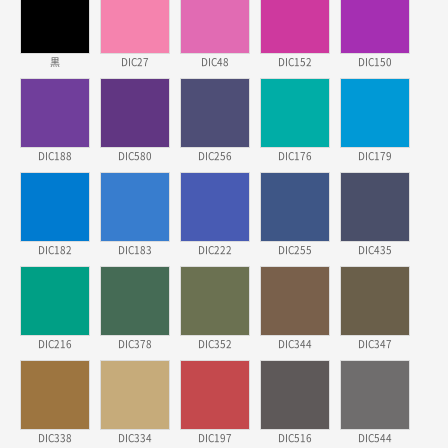
三重県S社様
スタンダードメモ100P
500枚
2026年03月23日 11:22
黒
DIC27
DIC48
DIC152
DIC150
希望の商品、値段であった。いぜん注文したことがあ
るため、
東京都株社様
DIC188
DIC580
DIC256
DIC176
DIC179
ECOワンポイントポリ袋 A4サイズ（白）
500枚
2026年03月19日 18:57
他のサイトにない商品があったから。
DIC182
DIC183
DIC222
DIC255
DIC435
埼玉県のお客様
ポリ袋 手穴A4サイズ
5000枚
2026年03月18日 14:12
安そうだった
DIC216
DIC378
DIC352
DIC344
DIC347
東京都のお客様
ワンポイントポリ袋 B4サイズ
1000枚
2026年03月17日 19:11
DIC338
DIC334
DIC197
DIC516
DIC544