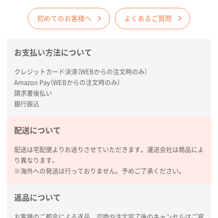
2026年02月03日 18:12
商品がよさそうだったから
初めてのお客様へ
よくあるご質問
東京都N社様
お支払い方法について
コットンバッグM(B4対応)
200枚
2026年01月29日 11:46
クレジットカード決済（WEBからの注文時のみ）
商品情報の正確な記載、スムーズなシステム対応
Amazon Pay（WEBからの注文時のみ）
請求書後払い
広島県(社様
銀行振込
タッチペン付3色+1色スリムペン（再生ABS）
500
枚
配送について
2026年01月27日 13:12
毎年注文しており、信頼できるから。出来上がりも満
配送は宅配便よりお送りさせていただきます。運送会社は商品によ
足している。
り異なります。
※海外への発送は行っておりません。予めご了承ください。
熊本県S社様
ぺんてる ビクーニャフィール
1000枚
返品について
2026年01月26日 15:45
印刷範囲が広かったから、取扱商品
お客様のご都合による返品、交換や注文完了後のキャンセルはご容