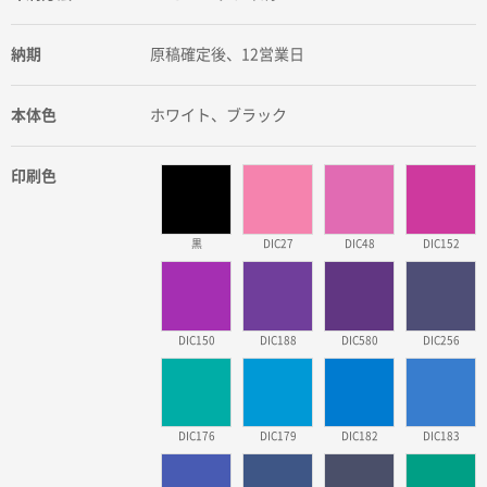
納期
原稿確定後、12営業日
本体色
ホワイト、ブラック
印刷色
黒
DIC27
DIC48
DIC152
DIC150
DIC188
DIC580
DIC256
DIC176
DIC179
DIC182
DIC183