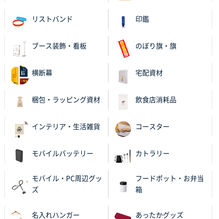
比較して決めさせていただきました。 昨年注文分も、
リストバンド
印鑑
納期がギリギリだったにも関わらず、丁寧に対応して
頂きました。 今回も無理を言っておりますが、丁寧な
対応を頂いており助かっております。
ブース装飾・看板
のぼり旗・旗
和歌山県S社様
横断幕
宅配資材
レギュラーのぼり（W600mm×H1800mm）
4枚
2025年11月05日 11:13
梱包・ラッピング資材
飲食店消耗品
紹介されたから
インテリア・生活雑貨
コースター
大分県Y社様
不織布スクエアトート(A4サイズ)
300枚
2025年10月28日 17:10
モバイルバッテリー
カトラリー
バリエーション
モバイル・PC周辺グッ
フードポット・お弁当
岡山県K社様
ズ
箱
ワンポイントポリ袋 A4サイズ
1000枚
2025年10月28日 09:06
名入れハンガー
あったかグッズ