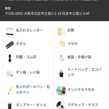
大阪府E社様
本社
ECOワンポイントポリ袋 A4サイズ（白）
1000枚
〒530-0005 大阪市北区中之島3-2-18 住友中之島ビル4F
2025年11月28日 15:13
他部署のスタッフからの指示
名入れカレンダー
封筒
兵庫県S社様
A4箔押し名入れクリアファイル
300枚
タオル
うちわ
2025年11月27日 10:45
以前発注しているので、データが残っている点が良か
印鑑・ゴム印
紙袋・手提げ袋
ったので
トートバッグ・エコバ
栃木県M社様
ポリ袋・レジ袋
ッグ
ビオトープデスクメモ100P
100枚
2025年11月25日 16:41
名入れボールペン・名
前回同様、安心できるから
オリジナルうちわ
入れペン
茨城県G社様
タンブラー・ボトル
マグカップ・グラス
uni ジェットストリーム 05
300枚