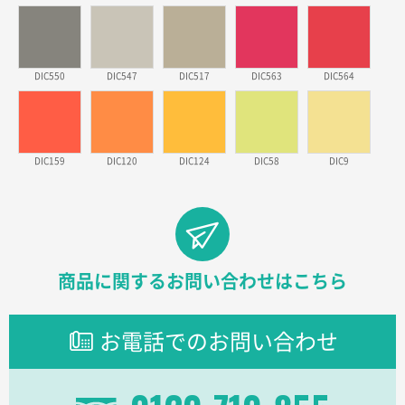
実績が多そうでお安いようだったので
徳島県S社様
DIC550
DIC547
DIC517
DIC563
DIC564
ワンポイントポリ袋 A4サイズ
1000枚
2026年03月09日 08:27
金額が安いのと納期が間に合いそうなのと。
DIC159
DIC120
DIC124
DIC58
DIC9
東京都のお客様
ラミネート紙袋 規格L1サイズ(A4対応)
1000枚
2026年02月26日 15:33
見積りの仕方が明確だったから
東京都D社様
商品に関するお問い合わせはこちら
【オーダー商品】特別ご注文ページ04
1000枚
2026年02月17日 12:18
お電話でのお問い合わせ
柔軟かつスピーディーに対応してくれたため
東京都のお客様