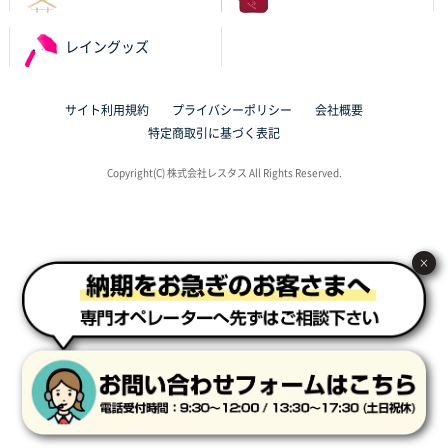
サイトが見やすい
レイングッズ
東京都N社様
ワンポイントポリ袋 A4サイズ
700枚
2025年10月16日 11:34
サイト利用規約
プライバシーポリシー
会社概要
サイト構成が解りやすかったから
特定商取引に基づく表記
東京都J社様
Copyright(C) 株式会社レスタス All Rights Reserved.
ブックメモ付箋
200枚
2025年10月16日 10:30
丁度良いものがあったので
×
群馬県K社様
ポリ袋 手穴B4サイズ
1000枚
2025年10月11日 09:47
過去に製造をお願いしており、注文の流れがスムーズ
に進められるから
東京都S社様