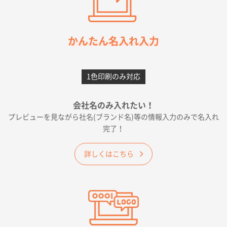
枚
2026年05月21日 12:56
簡単そだったら
かんたん名入れ入力
愛知県F社様
カームメタル
300枚
1色印刷のみ対応
2026年05月19日 12:05
種類の豊富さと価格
会社名のみ入れたい！
プレビューを見ながら社名(ブランド名)等の情報入力のみで名入れ
大阪府E社様
完了！
ワンポイントポリ袋 A4サイズ
1000枚
2026年04月25日 17:53
詳しくはこちら
納期が早そうだった
愛知県S社様
ワンポイントポリ袋 A4サイズ(黒)
1000枚
2026年04月20日 14:28
お値打ちだったので