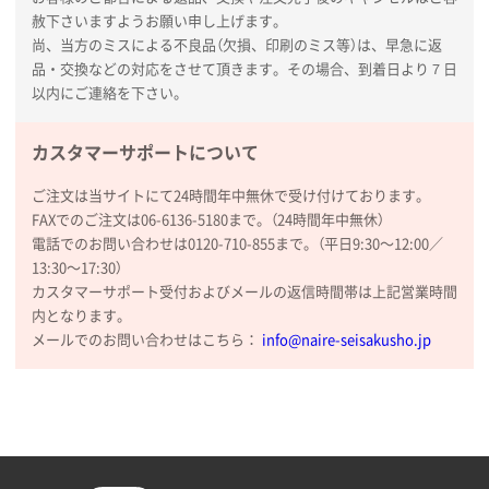
赦下さいますようお願い申し上げます。
尚、当方のミスによる不良品（欠損、印刷のミス等）は、早急に返
新潟県R社様
品・交換などの対応をさせて頂きます。その場合、到着日より７日
ワンポイントポリ袋 A4サイズ
1000枚
以内にご連絡を下さい。
2026年01月16日 10:53
納期が比較的短く、ロット数が豊富に選べて価格が安
カスタマーサポートについて
かったため
ご注文は当サイトにて24時間年中無休で受け付けております。
山口県P社様
FAXでのご注文は06-6136-5180まで。（24時間年中無休）
【トートバッグ・エコバッグ】特別ご注文ページ
電話でのお問い合わせは0120-710-855まで。（平日9:30〜12:00／
③
1枚
13:30〜17:30）
2026年01月09日 13:48
カスタマーサポート受付およびメールの返信時間帯は上記営業時間
希望の商品の取り扱いがあったので
内となります。
メールでのお問い合わせはこちら：
info@naire-seisakusho.jp
大阪府のお客様
厚手コットンマチ付トートL ナチュラル(A4対応)
200枚
2025年12月25日 13:33
いつもきちんとしてる。