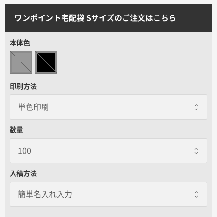
サイトメニュー
ワンポイント宅配袋 Sサイズのご注文はこちら
初めての方へ
本体色
ご注文の流れ
印刷方法
お見積書の作成方法
データ入稿ガイド
数量
再注文について
入稿方法
よくあるご質問