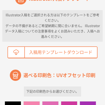
2026年04月16日 11:41
納期が早い
Illustrator入稿をご選択される方は以下のテンプレートをご参考
ください。
東京都K社様
データの不備があるとご希望納期に間に合いません。 Illustrator
ワンポイントポリ袋 A4サイズ
300枚
データ入稿についての注意事項をよくお読みいただき、入稿へお
2026年04月01日 16:32
進みください。
こちらの需要にあったので
鳥取県T社様
入稿用テンプレートダウンロード
【オーダー商品】特別ご注文ページ04
2150枚
2026年03月30日 15:47
過去に当社の他の営業が注文した経緯があったため
選べる印刷色：UVオフセット印刷
青森県D社様
ラミネート紙袋 規格S1サイズ(A5対応)
500枚
2026年03月26日 17:31
下記の印刷色からお選びください。
価格が安い