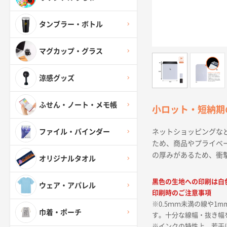
タンブラー・ボトル
マグカップ・グラス
涼感グッズ
ふせん・ノート・メモ帳
小ロット・短納期
ネットショッピングな
ファイル・バインダー
ため、商品やプライベ
の厚みがあるため、衝
オリジナルタオル
黒色の生地への印刷は白
ウェア・アパレル
印刷時のご注意事項
※0.5ｍｍ未満の線や
巾着・ポーチ
す。十分な線幅・抜き幅
※インクの特性上、若干