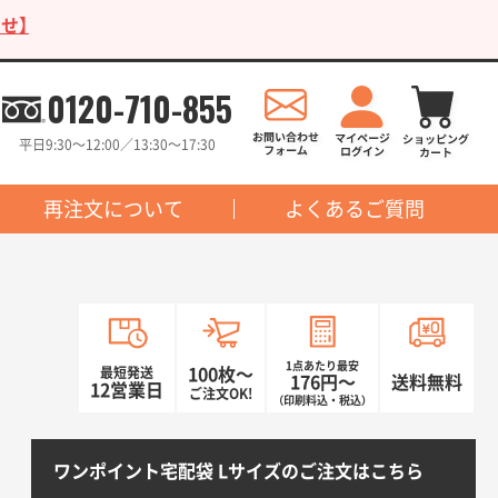
せ】
0120-710-855
平日9:30〜12:00／13:30〜17:30
再注文について
よくあるご質問
1点あたり最安
最短発送
100枚〜
176円〜
送料無料
12営業日
ご注文OK!
（印刷料込・税込）
ワンポイント宅配袋 Lサイズのご注文はこちら