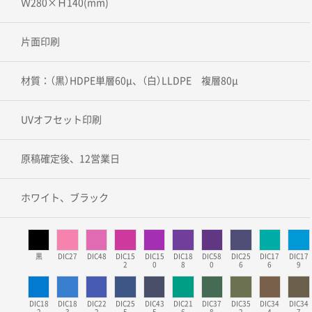
Ｗ280×Ｈ140(mm)
片面印刷
材質：（黒）HDPE単層60μ、（白）LLDPE 複層80μ
UVオフセット印刷
原稿確定後、12営業日
ホワイト、ブラック
黒
DIC27
DIC48
DIC15
DIC15
DIC18
DIC58
DIC25
DIC17
DIC17
2
0
8
0
6
6
9
DIC18
DIC18
DIC22
DIC25
DIC43
DIC21
DIC37
DIC35
DIC34
DIC34
2
3
2
5
5
6
8
2
4
7