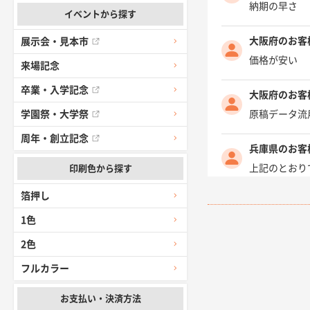
納期の早さ
イベントから探す
大阪府のお客
展示会・見本市
価格が安い
来場記念
卒業・入学記念
大阪府のお客
原稿データ流
学園祭・大学祭
周年・創立記念
兵庫県のお客
上記のとおり
印刷色から探す
箔押し
愛知県I社様
1色
柳さんの対応
2色
千葉県A社様
フルカラー
前回購入した
お支払い・決済方法