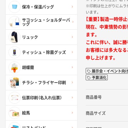
※印刷は仕上がりにムラ
保冷・保温バッグ
います。
【重要】製造一時停
サコッシュ・ショルダーバ
ッグ
現在、中東情勢の影
ます。
リュック
これに伴い、誠に勝
お客様には多大なる
ティッシュ・除菌グッズ
申し上げます。
胡蝶蘭
展示会・イベント向
予算消化
チラシ・フライヤー印刷
商品番号
伝票印刷（名入れ伝票）
絵馬
商品サイズ