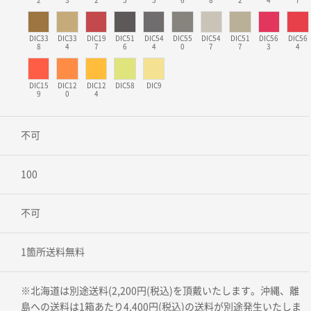
DIC33
DIC33
DIC19
DIC51
DIC54
DIC55
DIC54
DIC51
DIC56
DIC56
8
4
7
6
4
0
7
7
3
4
DIC15
DIC12
DIC12
DIC58
DIC9
9
0
4
不可
100
不可
1箇所送料無料
※北海道は別途送料(2,200円(税込)を頂戴いたします。沖縄、離
島への送料は1箱あたり4,400円(税込)の送料が別途発生いたしま