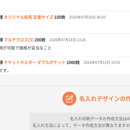
様
オリジナル絵馬 定番サイズ
100枚
2026年07月20日 06:50
様
マルチクロス(S)
200枚
2026年07月14日 13:26
用が可能で価格が妥当なこと
様
チケットホルダー ダブルポケット
1000枚
2026年07月13日 10:50
です。
【オーダー商品】特別ご注文ページ04
3000枚
2026年07月03日 09:23
が素晴らしかった。
名入れデザインの
フレキソレジ袋 Uバッグ 35号
5000枚
2026年06月28日 15:14
ので
名入れ印刷データの作成方法は4
名入れ方法によって、データ作成方法が異なりますの